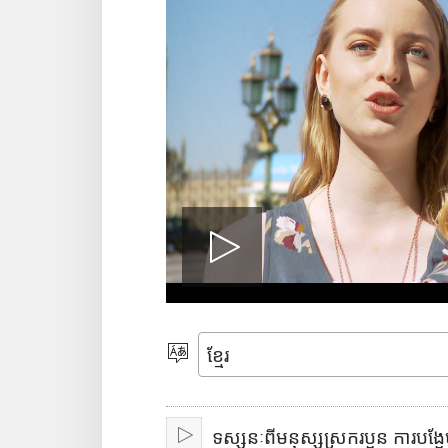
លេ
ង
សូ
ម
វី
ទស្សនៈពីមនុស្សស្រករប្អូន ការបង្អែប
ជ្