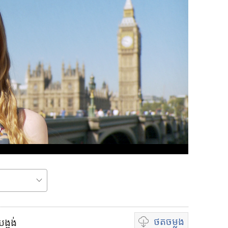
ថត
ចម្លង
ង្អង់