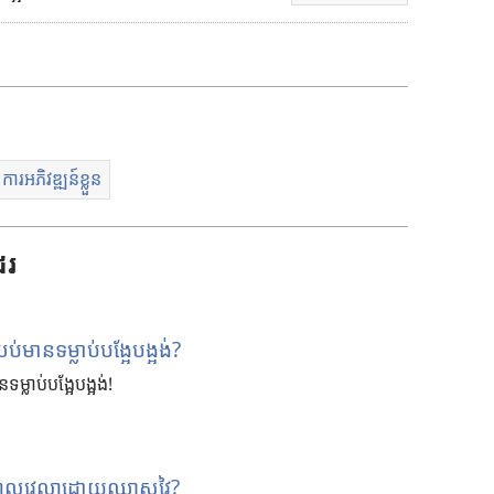
ជ
ម្
រើ
ស
ស
ម្
ការអភិវឌ្ឍន៍ខ្លួន
រា
ប់
ែរ
ថ
ត
ច
ឈប់​មាន​ទម្លាប់​បង្អែ​បង្អង់?
ម្
្លាប់​បង្អែ​បង្អង់!
ល
ង
វី
ើ​ពេល​វេលា​ដោយ​ឈ្លាស​វៃ?