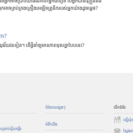
តើ​អ្នក​អាច​ប្រាប់​យ៉ាង​ណា​ទៅ​អ្នក​ឯ​ទៀត បើ​អ្នក​បាន​ញៀន​នឹង​
នក​អាច​គ្រប់​គ្រង​គ្រឿង​អេឡិចត្រូនិក​របស់​អ្នក​យ៉ាង​ដូច​ម្ដេច?
​ណា?
ុវវ័យ​ឯ​ទៀត។ តើ​អ្វី​នាំ​ឲ្យ​មាន​ភាព​ខុស​គ្នា​បែប​នេះ?
ព័ត៌មានផ្សេងៗ
បើកទំព័រ
ស្នើសុ
អំពី​យើង
្រាប់​រៀន​គម្ពីរ
ស្វែងរ