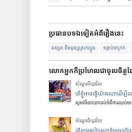
លេ
រើ
ង
ដេ
ស
ប្រធាន
បទ
ឯទៀត
អំពី
រឿង
នេះ
អូ
រើ
ស
ទស្សនៈពីមនុស្សស្រករប្អូន
ទម្លាប់អាក្រក់
ភា
សា
លោកអ្នកក៏ប្រហែលជាចូលចិត្តដ
សំណួរពីយុវវ័យ
តើ​ខ្ញុំ​អាច​ធ្វើ​យ៉ាង​ណា​ដើម្បី​
សូម​មើល​យោបល់​អំពី​ការ​ឈប់​មាន​ទម
សំណួរពីយុវវ័យ
តើ​តាម​របៀប​ណា​ខ្ញុំ​អាច​ប្រ