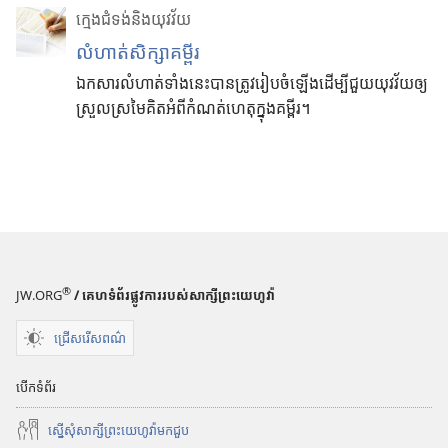
ក្មេងជំទង់និងយុវវ័យ
លំហាត់សិក្សាគម្ពីរ
ឯកសារលំហាត់ទាំងនេះបានត្រូវរៀបចំឡើងដើម្បីជួយយុវវ័យឲ្យ
ស្រួលស្រមៃគិតអំពីកំណត់ហេតុក្នុងគម្ពីរ។
®
JW.ORG
/ គេហទំព័រផ្លូវការរបស់សាក្សីព្រះយេហូវ៉ា
ជ្រើសរើសពណ៌
បើកទំព័រ
ស្នើសុំសាក្សីព្រះយេហូវ៉ាមកជួប