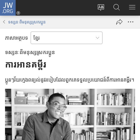
J
ចូ
ទំ
ស្
ប
W
ល
ព័
វែ
ង្
.
គ
ទស្សនៈពីមនុស្សស្រករប្អូន
រ
ង
ហា
O
ណ
ប្
រ
ញ
R
នី
ភាសាអត្ថបទ
ដូ
ក
ប
G
(
រ
ព័
ញ្
បើ
ទស្សនៈ​ពី​មនុស្ស​ស្រករ​ប្អូន
ភា
ត៌
ជី
ក
ការអានគម្ពីរ
សា
មា
ជ
ក
ន
ម្
ម្
ប្អូន​ៗ​វ័យ​ក្មេង​ពន្យល់​នូវ​របៀប​ដែល​ពួក​គេ​ទទួល​ប្រយោជន៍​ពី​ការ​អាន​គម្ពីរ។
តា
រើ
ម
ម
ស
វិ
J
ធី
W
w
.
i
O
n
R
d
G
o