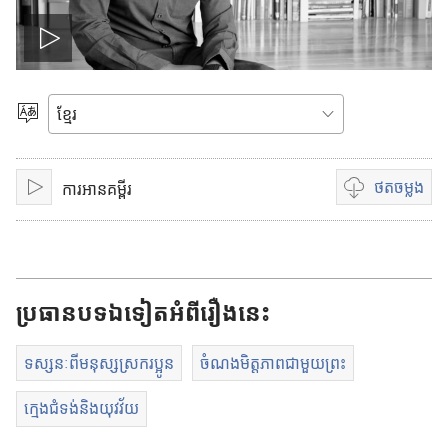
w
ថ្
លេ
មី
)
ង
សូ
ម
វី
ជ្
ថត
ចម្លង
ការអានគម្ពីរ
លេ
ជ
ដេ
រើ
ង
ម្
ស
អូ
រើ
ស
រើ
ស
ប្រធាន
បទ
ឯទៀត
អំពី
រឿង
នេះ
ស
ម្
រា
ភា
ទស្សនៈពីមនុស្សស្រករប្អូន
ចំណងមិត្តភាពជាមួយព្រះ
ប់
សា
ថ
ក្មេងជំទង់និងយុវវ័យ
ត