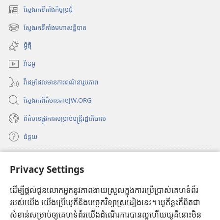
ស្វែងរកទីតាំងកិច្ចប្រជុំ
(
បើ
ស្វែងរកទីតាំងមហាសន្និបាត
(
ក
បើ
ក
អ្វីថ្មី
ក
ម្
ក
វីដេអូ
ម
ម្
វិ
វីដេអូដែលមានការពណ៌នារូបភាព
ម
ធី
វិ
w
ស្វែងរកព័ត៌មានតាមJW.ORG
ធី
i
w
n
ព័ត៌មាន​ផ្លូវ​ការ​សម្រាប់​មន្ត្រី​រដ្ឋាភិបាល
i
d
n
ជំនួយ
o
d
w
o
ថ្
ធ្វើវិភាគទាន
w
(
Privacy Settings
មី
ថ្
បើ
)
មី
ក
ដើម្បីផ្ដល់ជូនលោកអ្នកនូវភាពងាយស្រួលក្នុងការប្រើប្រាស់គេហទំព័រ
បណ្ណាល័យអ៊ីនធឺណិតរបស់ប៉មយាម
(
)
ក
របស់យើង យើងប្រើឃូគីនិងបច្ចេកវិទ្យាស្រដៀងនេះ។ ឃូគីខ្លះគឺពិតជា
បើ
ម្
®
JW Hub
សំខាន់សម្រាប់ឲ្យគេហទំព័រយើងដំណើរការបានល្អហើយឃូគីនោះមិន
ក
(
ម