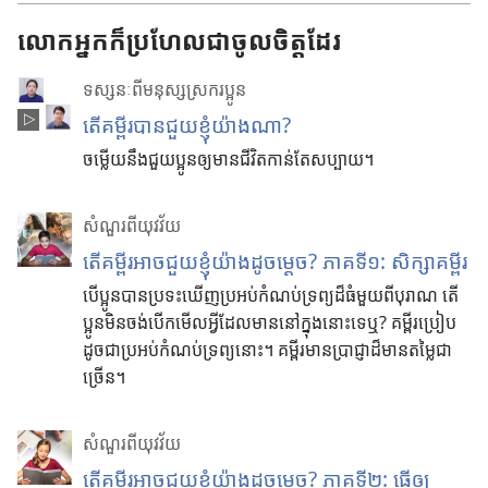
ច
ម្
លោកអ្នកក៏ប្រហែលជាចូលចិត្តដែរ
ល
ង
ទស្សនៈពីមនុស្សស្រករប្អូន
វី
តើគម្ពីរបានជួយខ្ញុំយ៉ាងណា?
ដេ
ចម្លើយនឹងជួយប្អូនឲ្យមានជីវិតកាន់តែសប្បាយ។
អូ
សំណួរពីយុវវ័យ
តើគម្ពីរអាចជួយខ្ញុំយ៉ាងដូចម្ដេច? ភាគទី១: សិក្សាគម្ពីរ
បើប្អូនបានប្រទះឃើញប្រអប់កំណប់ទ្រព្យដ៏ធំមួយពីបុរាណ តើ
ប្អូនមិនចង់បើកមើលអ្វីដែលមាននៅក្នុងនោះទេឬ? គម្ពីរប្រៀប
ដូចជាប្រអប់កំណប់ទ្រព្យនោះ។ គម្ពីរមានប្រាជ្ញាដ៏មានតម្លៃជា
ច្រើន។
សំណួរពីយុវវ័យ
តើគម្ពីរអាចជួយខ្ញុំយ៉ាងដូចម្ដេច? ភាគទី២: ធ្វើឲ្យ