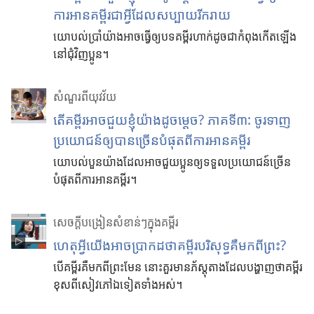
ការអានគម្ពីរជាអ្វីដែលសប្បាយរីករាយ
យោបល់ប្រាំយ៉ាងអាចធ្វើឲ្យបទគម្ពីរហាក់ដូចជាកំពុងកើតឡើង
នៅជុំវិញប្អូន។
សំណួរពីយុវវ័យ
តើ​គម្ពីរ​អាច​ជួយ​ខ្ញុំ​យ៉ាង​ដូច​ម្ដេច? ភាគ​ទី៣: ចូរ​ទាញ​
ប្រយោជន៍​ឲ្យ​បាន​ច្រើន​បំផុត​ពី​ការ​អាន​គម្ពីរ
យោបល់​បួន​យ៉ាង​ដែល​អាច​ជួយ​ប្អូន​ឲ្យ​ទទួល​ប្រយោជន៍​ច្រើន​
បំផុត​ពី​ការ​អាន​គម្ពីរ។
សេចក្ដីបង្រៀនសំខាន់ៗក្នុងគម្ពីរ
ហេតុ​អ្វី​យើង​អាច​ប្រាកដ​ថា​គម្ពីរ​បរិសុទ្ធ​គឺ​មក​ពី​ព្រះ?
បើ​គម្ពីរ​គឺ​មក​ពី​ព្រះ​មែន នោះ​គួរ​មាន​ភ័ស្ដុតាង​ដែល​បង្ហាញ​ថា​គម្ពីរ​
ខុស​ពី​សៀវភៅ​ឯ​ទៀត​ទាំង​អស់។