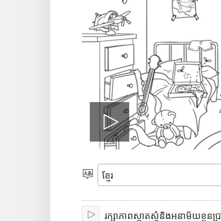
លេ
ង
សូ
ម
វី
រក្សាភាពស្អាតស្អំនិងអនាម័យខ្លួន
ជ្