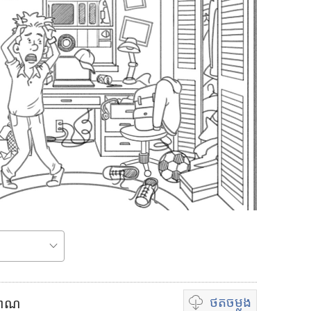
ថត
ចម្លង
ប្រាណ