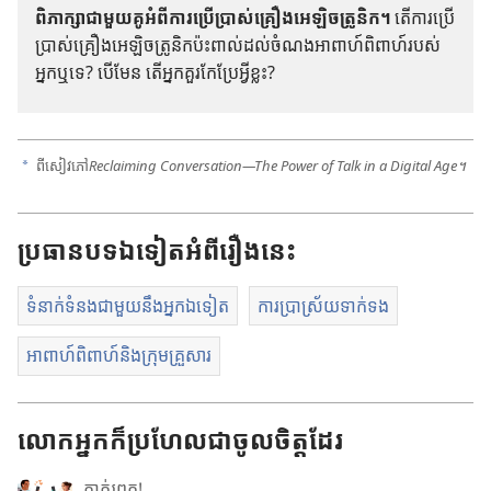
ពិភាក្សា​ជា​មួយ​គូ​អំពី​ការ​ប្រើ​ប្រាស់​គ្រឿង​អេឡិចត្រូនិក។
តើ​ការ​ប្រើ​
ប្រាស់​គ្រឿង​អេឡិចត្រូនិក​ប៉ះ​ពាល់​ដល់​ចំណង​អាពាហ៍ពិពាហ៍​របស់​
អ្នក​ឬ​ទេ? បើ​មែន តើ​អ្នក​គួរ​កែ​ប្រែ​អ្វី​ខ្លះ?
ពី​សៀវភៅ​
Reclaiming Conversation—The Power of Talk in a Digital Age។
a
ប្រធាន
បទ
ឯទៀត
អំពី
រឿង
នេះ
ទំនាក់ទំនងជាមួយនឹងអ្នកឯទៀត
ការប្រាស្រ័យទាក់ទង
អាពាហ៍ពិពាហ៍និងក្រុមគ្រួសារ
លោកអ្នកក៏ប្រហែលជាចូលចិត្តដែរ
ភ្ញាក់
រឭក!