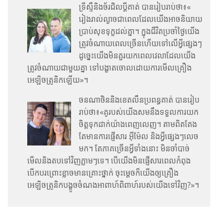
ទ្រីស្ទឺ​និង​ច័រជិល​ប្ដី​គាត់ បាន​រៀប​រាប់​ថា​៖​«​
រៀង​រាល់​ល្ងាច​ជា​ពេល​ដែល​យើង​អាច​និយាយ​
ប្រាប់​សុខ​ទុក្ខ​ដល់​គ្នា។ ក្នុង​ជីវិត​ប្រចាំ​ថ្ងៃ​យើង​
ត្រូវ​ចំណាយ​ពេល​ច្រើន​ហើយ​ទៅ​លើ​អ្វី​ផ្សេង​ៗ
ដូច្នេះ​យើង​មិន​គួរ​យក​ពេល​វេលា​ដែល​យើង​
ត្រូវ​ចំណាយ​ជា​មួយ​គ្នា ទៅ​បង្ខាត​ចោល​ដោយ​ការ​មើល​គ្រឿង​
អេឡិចត្រូនិក​ឡើយ​»។
ចនណាថិន​និង​ខេតលឹន​ប្រពន្ធ​គាត់ បាន​រៀប​
រាប់​ថា​៖​«​គូ​របស់​យើង​សម​នឹង​ទទួល​ការ​យក​
ចិត្ត​ទុក​ដាក់​យ៉ាង​ពេញ​លេញ។ តាម​ពិត​តែង​
តែ​មាន​ការ​ផ្ញើ​សារ អ៊ីម៉ែល និង​អ្វី​ផ្សេង​ៗ​លេច​
មក។ តែ​ភាគ​ច្រើន​អ្វី​ទាំង​នោះ មិន​ចាំ​បាច់​
មើល​និង​តប​ទៅ​វិញ​ភ្លាម​ៗ​ទេ។ បើ​យើង​មិន​ផ្ញើ​សារ​ពេល​កំពុង​
បើក​បរ​ព្រោះ​ខ្លាច​មាន​គ្រោះ​ថ្នាក់ ចុះ​ម្ដេច​ក៏​យើង​ឲ្យ​គ្រឿង​
អេឡិចត្រូនិក​បង្ខូច​ចំណង​អាពាហ៍ពិពាហ៍​របស់​យើង​ទៅ​វិញ?​»។