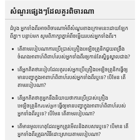
សំណួរ​ផ្សេង​ៗ​ដែល​គួរ​ពិចារណា
ដំបូង អ្នក​ទាំង​ពីរ​អាច​ពិចារណា​អំពី​សំណួរ​ខាង​ក្រោម​នេះ​ដោយ​ឡែក​
ពី​គ្នា។ បន្ទាប់​មក សូម​ពិភាក្សា​គ្នា​អំពី​ចម្លើយ​របស់​អ្នក​ទាំង​ពីរ។
តើ​តាម​របៀប​ណា​ការ​ប្រើ​ប្រាស់​គ្រឿង​អេឡិចត្រូនិក​ជួយ​ពង្រឹង​
ចំណង​អាពាហ៍ពិពាហ៍​របស់​អ្នក​ទាំង​ពីរ​ឲ្យ​កាន់​តែ​ស្និទ្ធ​ស្នាល​ជាង?
តើ​អ្នក​គិត​ថា​របៀប​ដែល​គូ​របស់​អ្នក​ប្រើ​គ្រឿង​អេឡិចត្រូនិក​ធ្វើ​ឲ្យ​
មាន​បញ្ហា​ក្នុង​អាពាហ៍ពិពាហ៍​របស់​អ្នក​ទាំង​ពីរ​ឬ​ទេ? បើ​មែន តើ​
តាម​របៀប​ណា?
តើ​អ្នក​គិត​ថា​គូ​អ្នក​នឹង​និយាយ​ថា​ការ​ប្រើ​ប្រាស់​គ្រឿង​
អេឡិចត្រូនិក​
របស់​អ្នក
ធ្វើ​ឲ្យ​មាន​បញ្ហា​ក្នុង​អាពាហ៍ពិពាហ៍​របស់​
អ្នក​ទាំង​ពីរ​ឬ​ទេ? បើ​មែន តើ​តាម​របៀប​ណា?
តើ​មាន​មូលហេតុ​ដែល​អ្នក​ត្រូវ​មើល​និង​តប​សារ​ឬ​ទេ? បើ​មាន តើ​
អ្នក​ទាំង​ពីរ​ត្រូវ​រក​វិធី​ដោះ​ស្រាយ​តាម​របៀប​ណា?