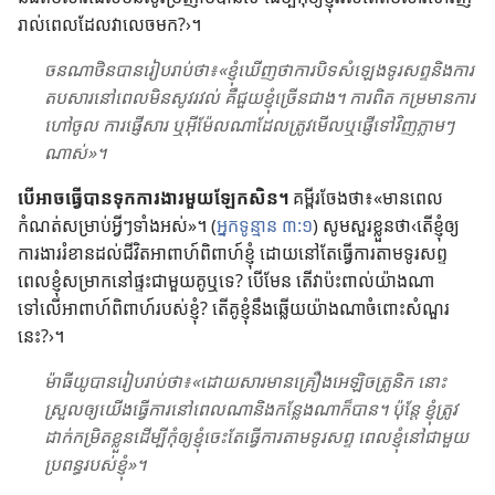
រាល់​ពេល​ដែល​វា​លេច​មក?›។
ចនណាថិន​បាន​រៀប​រាប់​ថា​៖​«​ខ្ញុំ​ឃើញ​ថា​ការ​បិទ​សំឡេង​ទូរសព្ទ​និង​ការ​
តប​សារ​នៅ​ពេល​មិន​សូវ​រវល់ គឺ​ជួយ​ខ្ញុំ​ច្រើន​ជាង។ ការ​ពិត កម្រ​មាន​ការ​
ហៅ​ចូល ការ​ផ្ញើ​សារ ឬ​អ៊ីម៉ែល​ណា​ដែល​ត្រូវ​មើល​ឬ​ផ្ញើ​ទៅ​វិញ​ភ្លាម​ៗ​
ណាស់​»។
បើ​អាច​ធ្វើ​បាន​ទុក​ការ​ងារ​មួយ​ឡែក​សិន។
គម្ពីរ​ចែង​ថា​៖​«​មាន​ពេល​
កំណត់​សម្រាប់​អ្វី​ៗ​ទាំង​អស់​»។ (​
អ្នក​ទូន្មាន ៣:១
​) សូម​សួរ​ខ្លួន​ថា‹តើ​ខ្ញុំ​ឲ្យ​
ការ​ងារ​រំខាន​ដល់​ជីវិត​អាពាហ៍ពិពាហ៍​ខ្ញុំ ដោយ​នៅ​តែ​ធ្វើ​ការ​តាម​ទូរសព្ទ​
ពេល​ខ្ញុំ​សម្រាក​នៅ​ផ្ទះ​ជា​មួយ​គូ​ឬ​ទេ? បើមែន តើវាប៉ះពាល់យ៉ាងណា
ទៅលើអាពាហ៍ពិពាហ៍របស់ខ្ញុំ? តើគូខ្ញុំនឹងឆ្លើយយ៉ាងណាចំពោះសំណួរ
នេះ?›។
ម៉ាធីយូ​បាន​រៀប​រាប់​ថា​៖​«​ដោយ​សារ​មាន​គ្រឿង​អេឡិចត្រូនិក នោះ​
ស្រួល​ឲ្យ​យើង​ធ្វើ​ការ​នៅ​ពេល​ណា​និង​កន្លែង​ណា​ក៏​បាន។ ប៉ុន្តែ ខ្ញុំ​ត្រូវ​
ដាក់​កម្រិត​ខ្លួន​ដើម្បី​កុំ​ឲ្យ​ខ្ញុំ​ចេះ​តែ​ធ្វើ​ការ​តាម​ទូរសព្ទ ពេល​ខ្ញុំ​នៅ​ជា​មួយ​
ប្រពន្ធ​របស់​ខ្ញុំ​»។