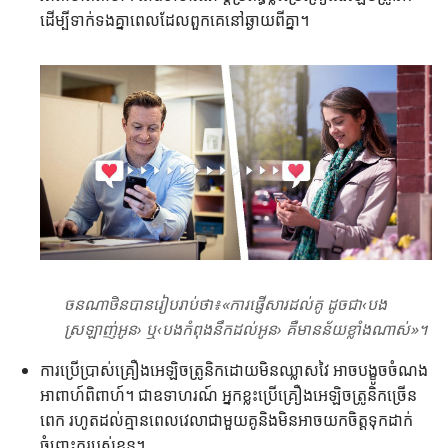
ដើម្បី​ទាក់​ទង​គ្នា​ពេល​ដែល​ពួក​គេ​នៅ​ឆ្ងាយ​ពី​គ្នា។
ចនណាថិន​បាន​រៀប​រាប់​ថា​៖​«​ការ​ផ្ញើ​សារ​ដល់​គូ ដូច​ជា‹បង​
ស្រឡាញ់​អូន› ឬ‹បង​កំពុង​នឹក​ដល់​អូន› គឺ​មាន​ន័យ​ខ្លាំង​ណាស់​»។
ការ​ប្រើ​ប្រាស់​គ្រឿង​អេឡិចត្រូនិក​ដោយ​មិន​ឈ្លាស​វៃ អាច​បង្ខូច​ចំណង​
អាពាហ៍ពិពាហ៍។ ជា​ឧទាហរណ៍ អ្នក​ខ្លះ​ប្រើ​គ្រឿង​អេឡិចត្រូនិក​ច្រើន​
ពេក រហូត​ដល់​គ្មាន​ពេល​វេលា​ជា​មួយ​គូ​និង​មិន​អាច​យក​ចិត្ត​ទុក​ដាក់​
ចំពោះ​គូ​របស់​ខ្លួន។