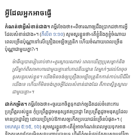
អ្វី​ដែល​អ្នក​អាច​ធ្វើ
កំណត់​ថា​អ្វី​សំខាន់​ជាង។
គម្ពីរ​ចែង​ថា​៖​«​ពិចារណា​ឲ្យ​ដឹង​ប្រាកដ​ថា​ការ​អ្វី​
ដែល​សំខាន់​ជាង​»។ (​
ភីលីព ១:១០
​) សូម​សួរ​ខ្លួន​ថា‹តើ​ខ្ញុំ​និង​គូ​ខ្ញុំ​ចំណាយ​
ពេល​ច្រើន​ប៉ុណ្ណា​ទៅ​លើ​គ្រឿង​អេឡិចត្រូនិក ហើយ​ចំណាយ​ពេល​ច្រើន​
ប៉ុណ្ណា​ជា​មួយ​គ្នា?›។
ម៉ាធីយូ​បាន​រៀប​រាប់​ថា​៖​«​គួរ​ស្ដាយ​ណាស់ ពេល​ឃើញ​ប្រុស​ម្នាក់​និង​
ស្រី​ម្នាក់​ពិសា​អាហារ​ជា​មួយ​គ្នា​នៅ​ភោជនីយដ្ឋាន តែ​ម្នាក់​ៗ​រវល់​តែ​ចុច​
ទូរសព្ទ​របស់​ខ្លួន។ យើង​មិន​ចង់​ឲ្យ​គ្រឿង​អេឡិចត្រូនិក​កាន់​កាប់​លើ​ជីវិត​
យើង​ទេ ហើយ​ក៏​មិន​ចង់​ភ្លេច​អ្វី​ដែល​សំខាន់​ជាង​ដែរ គឺ​ភាព​ស្និទ្ធ​ស្នាល​
ជា​មួយ​គ្នា​»។
ដាក់​កម្រិត។
គម្ពីរ​ចែង​ថា​៖​«​ចូរ​យក​ចិត្ត​ទុក​ដាក់​ឲ្យ​ដិត​ដល់​ចំពោះ​ការ​
ប្រព្រឹត្ត​របស់​ខ្លួន កុំ​ប្រព្រឹត្ត​ដូច​មនុស្ស​ឥត​ប្រាជ្ញា តែ​ប្រព្រឹត្ត​ដូច​មនុស្ស​ដែល​
មាន​ប្រាជ្ញា​វិញ ដោយ​ប្រើ​គ្រប់​ឱកាស​ឲ្យ​កើត​ប្រយោជន៍​ច្រើន​បំផុត​»។ (​
អេភេសូរ ៥:១៥, ១៦
​) សូម​សួរ​ខ្លួន​ថា‹តើ​ខ្ញុំ​អាច​កំណត់​ពេល​មួយ​ទុក​អាន​
និង​តប​សារ​ដែល​មិន​សូវ​ប្រញាប់​បាន​ទេ ដើម្បី​កុំ​ឲ្យ​ខ្ញុំ​រវល់​តែ​តប​សារ​ទៅ​វិញ​