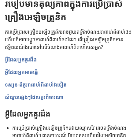
របៀប​មាន​តុល្យភាព​ក្នុង​ការ​ប្រើ​ប្រាស់​
w
ថ្
គ្រឿង​អេឡិចត្រូនិក
មី
)
ការ​ប្រើ​ប្រាស់​គ្រឿង​អេឡិចត្រូនិក​អាច​ជួយ​ពង្រឹង​ចំណង​អាពាហ៍ពិពាហ៍​ផង
ហើយ​ក៏​អាច​បង្ខូច​អាពាហ៍ពិពាហ៍​ផង​ដែរ។ តើ​គ្រឿង​អេឡិចត្រូនិក​មាន​
ឥទ្ធិពល​យ៉ាង​ណា​ទៅ​លើ​ចំណង​អាពាហ៍ពិពាហ៍​របស់​អ្នក?
អ្វី​ដែល​អ្នក​គួរ​ដឹង
អ្វី​ដែល​អ្នក​អាច​ធ្វើ
ទស្សនៈ​ពី​គូ​អាពាហ៍ពិពាហ៍​ឯ​ទៀត
សំណួរ​ផ្សេង​ៗ​ដែល​គួរ​ពិចារណា
អ្វី​ដែល​អ្នក​គួរ​ដឹង
ការ​ប្រើ​ប្រាស់​គ្រឿង​អេឡិចត្រូនិក​ដោយ​ឈ្លាស​វៃ អាច​ពង្រឹង​ចំណង​
អាពាហ៍ពិពាហ៍។ ជា​ឧទាហរណ៍ ប្ដី​ប្រពន្ធ​ខ្លះ​ប្រើ​គ្រឿង​អេឡិចត្រូនិក​