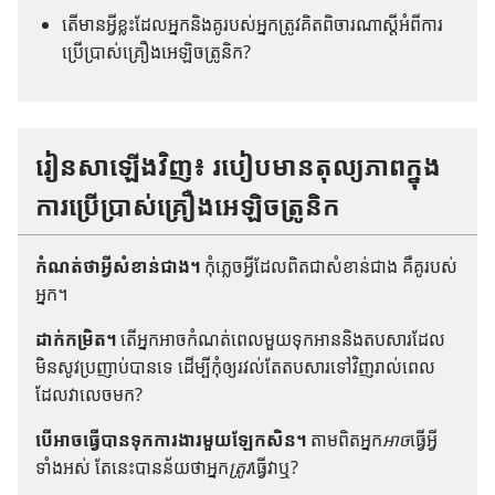
តើ​មាន​អ្វី​ខ្លះ​ដែល​អ្នក​និង​គូ​របស់​អ្នក​ត្រូវ​គិត​ពិចារណា​ស្ដី​អំពី​ការ​
ប្រើ​ប្រាស់​គ្រឿង​អេឡិចត្រូនិក?
រៀន​សា​ឡើង​វិញ​៖ របៀប​មាន​តុល្យភាព​ក្នុង​
ការ​ប្រើ​ប្រាស់​គ្រឿង​អេឡិចត្រូនិក
កំណត់​ថា​អ្វី​សំខាន់​ជាង។
កុំ​ភ្លេច​អ្វី​ដែល​ពិត​ជា​សំខាន់​ជាង គឺ​គូ​របស់​
អ្នក។
ដាក់​កម្រិត។
តើ​អ្នក​អាច​កំណត់​ពេល​មួយ​ទុក​អាន​និង​តប​សារ​ដែល​
មិន​សូវ​ប្រញាប់​បាន​ទេ ដើម្បី​កុំ​ឲ្យ​រវល់​តែ​តប​សារ​ទៅ​វិញ​រាល់​ពេល​
ដែល​វា​លេច​មក?
បើ​អាច​ធ្វើ​បាន​ទុក​ការ​ងារ​មួយ​ឡែក​សិន។
តាម​ពិត​អ្នក​
អាច​
ធ្វើ​អ្វី​
ទាំង​អស់ តែ​នេះ​បាន​ន័យ​ថា​អ្នក​
ត្រូវ​
ធ្វើ​វា​ឬ?