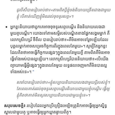
ជូលីសឺ​បាន​រៀប​រាប់​ថា​៖​«​តាម​ពិត​ប្ដី​ខ្ញុំ​ចង់​និយាយ​ច្រើន​ជាង​ជា​មួយ​
ខ្ញុំ បើ​គាត់​ឃើញ​ខ្ញុំ​មិន​រវល់​ចុច​ទូរសព្ទ​»។
អ្នក​ខ្លះ​និយាយ​ថា​ពួក​គេ​អាច​ចុច​ទូរសព្ទ​បណ្ដើរ និង​និយាយ​លេង​ជា​
មួយ​គូ​បណ្ដើរ។ យោង​ទៅ​តាម​សម្ដី​របស់​បណ្ឌិត​ខាង​ផ្នែក​សង្គម​ម្នាក់ គឺ​
លោក​ស្រី​ហ្សេរី ថឺខឺល បាន​រៀប​រាប់​ថា​៖​«​គឺ​មិន​អាច​ទៅ​រួច​ឡើយ​ដែល​
បុគ្គល​ម្នាក់​អាច​សម្រេច​កិច្ច​ការ​ពីរ​ក្នុង​ពេល​តែ​មួយ​»។ សូម្បី​តែ​អ្នក​ខ្លះ​
ដែល​គិត​ថា​អាច​ធ្វើ​កិច្ច​ការ​ផ្សេង​ៗ​ក្នុង​ពេល​តែ​មួយ​ក្ដី តាម​ពិត​គឺ​មិន​អាច​
ធ្វើ​ទាំង​អស់​បាន​ល្អ​ឡើយ។ លោក​ស្រី​ហ្សេរី​បាន​និយាយ​ថា​៖​«​បើ​យើង​
ព្យាយាម​ធ្វើ​អ្វី​ផ្សេង​ៗ​ក្នុង​ពេល​តែ​មួយ លទ្ធផល​ចេញ​មក​គឺ​មិន​បាន​ល្អ​
ទាំង​អស់​ទេ​»។
a
សារ៉ា​បាន​រៀប​រាប់​ថា​៖​«​ខ្ញុំ​សប្បាយ​និយាយ​លេង​ជា​មួយ​ប្ដី​របស់​ខ្ញុំ។
តែ​ពេល​គាត់​រវល់​ចុច​ទូរសព្ទ​បណ្ដើរ​និយាយ​ជា​មួយ​ខ្ញុំ​បណ្ដើរ ធ្វើ​ឲ្យ​
ខ្ញុំ​គិត​ថា​គាត់​មិន​សូវ​សប្បាយ​និយាយ​ជា​មួយ​ខ្ញុំ​ទេ​»។
សរុប​សេចក្ដី​៖
របៀប​ដែល​អ្នក​ប្រើ​គ្រឿង​អេឡិចត្រូនិក​អាច​ធ្វើ​ឲ្យ​អ្នក​ស្និទ្ធ​
ស្នាល​ជា​មួយ​គូ ឬ​អាច​ធ្វើ​ឲ្យ​អ្នក​ឃ្លាត​ឆ្ងាយ​ពី​គូ។