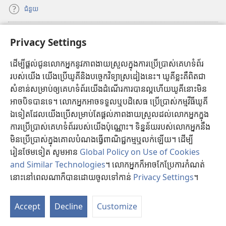
n
ជំនួយ
o
d
w
o
ថ្
ធ្វើវិភាគទាន
w
(
Privacy Settings
មី
ថ្
បើ
)
មី
ក
ដើម្បីផ្ដល់ជូនលោកអ្នកនូវភាពងាយស្រួលក្នុងការប្រើប្រាស់គេហទំព័រ
បណ្ណាល័យអ៊ីនធឺណិតរបស់ប៉មយាម
(
)
ក
របស់យើង យើងប្រើឃូគីនិងបច្ចេកវិទ្យាស្រដៀងនេះ។ ឃូគីខ្លះគឺពិតជា
បើ
ម្
®
JW Hub
សំខាន់សម្រាប់ឲ្យគេហទំព័រយើងដំណើរការបានល្អហើយឃូគីនោះមិន
ក
(
ម
ក
អាចបិទបានទេ។ លោកអ្នកអាចទទួលឬបដិសេធ ប្រើប្រាស់កម្មវីធីឃូគី
បើ
វិ
JW បណ្ណាល័យ
ម្
ក
ឯទៀតដែលយើងប្រើសម្រាប់តែផ្តល់ភាពងាយស្រួលដល់លោកអ្នកក្នុង
ធី
ម
ក
w
ការប្រើប្រាស់គេហទំព័ររបស់យើងប៉ុណ្ណោះ។ ទិន្នន័យរបស់លោកអ្នកនឹង
វិ
ម្
i
មិនប្រើប្រាស់ក្នុងគោលបំណងធ្វើពាណិជ្ជកម្មឬលក់ឡើយ។ ដើម្បី
ធី
ម
n
រៀនថែមទៀត សូមអាន
Global Policy on Use of Cookies
w
វិ
d
Copyright
© 2026 Watch Tower Bible and Tract Society of Pennsylvania.
and Similar Technologies
។ លោកអ្នកក៏អាចកែប្រែការកំណត់
i
ធី
o
ល័ក្ខខ័ណ្ឌ
ក្នុង
ការ
ប្រើ
ប្រាស់
|
គោល
ការណ៍
ស្ដី
អំពី
ព័ត៌មាន
ផ្ទាល់
ខ្លួន
របស់
លោក
អ្នក
|
n
នោះនៅពេលណាក៏បានដោយចូលទៅកាន់
Privacy Settings
។
w
w
PRIVACY SETTINGS
d
i
ថ្
o
n
មី
Accept
Decline
Customize
w
d
)
ថ្
o