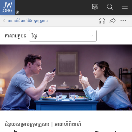
J
ចូ
ទំ
ស្
ប
W
ល
ព័
វែ
ង្
.
គ
អាពាហ៍ពិពាហ៍និងក្រុមគ្រួសារ
រ
ង
ហា
O
ណ
ប្
រ
ញ
R
នី
ភាសាអត្ថបទ
ដូ
ក
ប
G
(
រ
ព័
ញ្
បើ
ភា
ត៌
ជី
ក
សា
មា
ជ
ក
ន
ម្
ម្
តា
រើ
ម
ម
ស
វិ
J
ធី
W
w
.
i
O
n
R
d
ជំនួយ​សម្រាប់​ក្រុម​គ្រួសារ | អាពាហ៍ពិពាហ៍
G
o