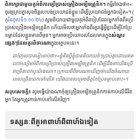
ពិភាក្សា​ជា​មួយ​គូ​អំពី​ការ​ប្រើ​ប្រាស់​គ្រឿង​អេឡិចត្រូនិក។
គម្ពីរ​ចែង​ថា​៖​«​
ចូរ​ឲ្យ​គ្រប់​គ្នា​សុខ​ចិត្ត​លះ​បង់​ប្រយោជន៍​ខ្លួន ដើម្បី​ប្រយោជន៍​អ្នក​ឯ​ទៀត​»។ (​
កូរិនថូស​ទី​១ ១០:២៤
​) សូម​និយាយ​ជា​មួយ​គូ​អំពី​របៀប​ដែល​អ្នក​ទាំង​ពីរ​ប្រើ​
ប្រាស់​គ្រឿង​អេឡិចត្រូនិក ហើយ​មើល​ថា​អ្នក​ទាំង​ពីរ​គួរ​ធ្វើ​អ្វី​ខ្លះ​ដើម្បី​កែ​ប្រែ​
ទម្លាប់​ដែល​ខ្លួន​មាន​ពី​មុន។ អ្នក​អាច​ប្រើ​យោបល់​ដែល​មាន​ក្នុង​
សំណួរ​
ផ្សេង​ៗ​ដែល​គួរ​ពិចារណា​
ក្នុង​អត្ថបទ​នេះ។
ដាញែល​បាន​រៀប​រាប់​ថា​៖​«​ខ្ញុំ​និង​ប្ដី​ខ្ញុំ​បាន​និយាយ​ចំ​ៗ​ប្រាប់​គ្នា​ដោយ​ឥត​
លាក់​លៀម​អំពី​ការ​ប្រើ​ប្រាស់​គ្រឿង​អេឡិចត្រូនិក ដើម្បី​ដឹង​ថា​យើង​ប្រើ​
វា​ច្រើន​ពេក​ឬ​យ៉ាង​ណា។ ក្រោយ​ពី​ពិចារណា​ឃើញ​ថា​យើង​ចំណាយ​
ពេល​ច្រើន​ពេក​ទៅ​លើ​វា យើង​បាន​សម្រេច​ចិត្ត​កែ​ប្រែ​ទម្លាប់​នោះ​»។
សរុប​សេចក្ដី​៖
សូម​ធ្វើ​យ៉ាង​ណា​កុំ​ឲ្យ​គ្រឿង​អេឡិចត្រូនិក​កាន់​កាប់​លើ​ជីវិត​
អ្នក តែ​អ្នក​ត្រូវ​កាន់​កាប់​ទៅ​លើ​វា​វិញ។
ទស្សនៈ​ពី​គូ​អាពាហ៍ពិពាហ៍​ឯ​ទៀត