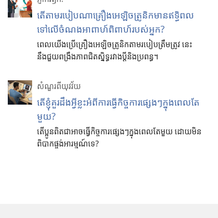
តើតាមរបៀបណាគ្រឿងអេឡិចត្រូនិកមានឥទ្ធិពល
ទៅលើចំណងអាពាហ៍ពិពាហ៍របស់អ្នក?
ពេលយើងប្រើគ្រឿងអេឡិចត្រូនិកតាមរបៀបត្រឹមត្រូវ នេះ
នឹងជួយពង្រឹងភាពជិតស្និទ្ធរវាងប្ដីនិងប្រពន្ធ។
សំណួរពីយុវវ័យ
តើ​ខ្ញុំ​គួរ​ដឹង​អ្វី​ខ្លះ​អំពី​ការ​ធ្វើ​កិច្ច​ការ​ផ្សេង​ៗ​ក្នុង​ពេល​តែ​
មួយ?
តើ​ប្អូន​ពិត​ជា​អាច​ធ្វើ​កិច្ច​ការ​ផ្សេង​ៗ​ក្នុង​ពេល​តែ​មួយ ដោយ​មិន​
ពិបាក​ផ្ចង់​អារម្មណ៍​ទេ?