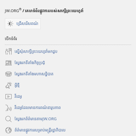
®
JW.ORG
/ គេហទំព័រផ្លូវការរបស់សាក្សីព្រះយេហូវ៉ា
ជ្រើសរើសពណ៌
បើកទំព័រ
ស្នើសុំសាក្សីព្រះយេហូវ៉ាមកជួប
ស្វែងរកទីតាំងកិច្ចប្រជុំ
(
បើ
ស្វែងរកទីតាំងមហាសន្និបាត
(
ក
បើ
ក
អ្វីថ្មី
ក
ម្
ក
វីដេអូ
ម
ម្
វិ
វីដេអូដែលមានការពណ៌នារូបភាព
ម
ធី
វិ
w
ស្វែងរកព័ត៌មានតាមJW.ORG
ធី
i
w
n
ព័ត៌មាន​ផ្លូវ​ការ​សម្រាប់​មន្ត្រី​រដ្ឋាភិបាល
i
d