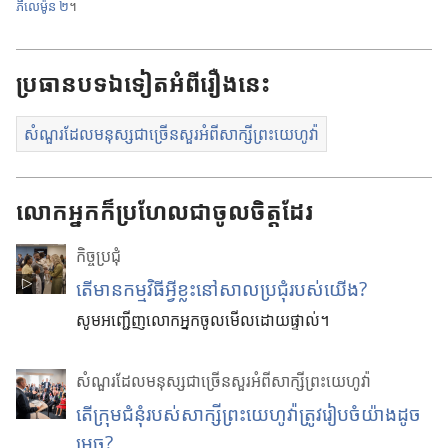
ភីលេម៉ូន ២
។
ប្រធាន
បទ
ឯទៀត
អំពី
រឿង
នេះ
សំណួរដែលមនុស្សជាច្រើនសួរអំពីសាក្សីព្រះយេហូវ៉ា
លោកអ្នកក៏ប្រហែលជាចូលចិត្តដែរ
កិច្ចប្រជុំ
តើ​មាន​កម្ម​វិធី​អ្វី​ខ្លះ​នៅ​សាល​ប្រជុំ​របស់​យើង?
សូម​អញ្ជើញ​លោក​អ្នក​ចូល​មើល​ដោយ​ផ្ទាល់។
សំណួរដែលមនុស្សជាច្រើនសួរអំពីសាក្សីព្រះយេហូវ៉ា
តើក្រុមជំនុំរបស់សាក្សីព្រះយេហូវ៉ាត្រូវរៀបចំយ៉ាងដូច
ម្ដេច?