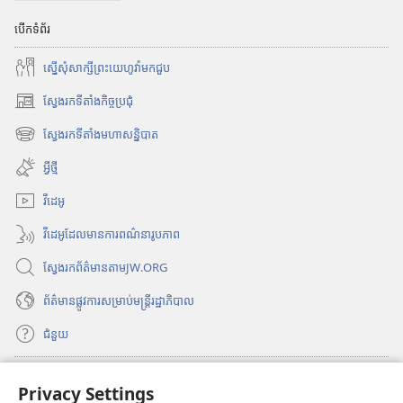
បើកទំព័រ
ស្នើសុំសាក្សីព្រះយេហូវ៉ាមកជួប
ស្វែងរកទីតាំងកិច្ចប្រជុំ
(
បើ
ស្វែងរកទីតាំងមហាសន្និបាត
(
ក
បើ
ក
អ្វីថ្មី
ក
ម្
ក
វីដេអូ
ម
ម្
វិ
វីដេអូដែលមានការពណ៌នារូបភាព
ម
ធី
វិ
w
ស្វែងរកព័ត៌មានតាមJW.ORG
ធី
i
w
n
ព័ត៌មាន​ផ្លូវ​ការ​សម្រាប់​មន្ត្រី​រដ្ឋាភិបាល
i
d
n
ជំនួយ
o
d
w
o
ថ្
ធ្វើវិភាគទាន
w
(
Privacy Settings
មី