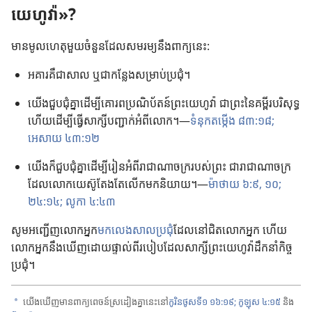
យេហូវ៉ា»?
មាន​មូលហេតុ​មួយ​ចំនួន​ដែល​សមរម្យ​នឹង​ពាក្យ​នេះ:
អគារ​គឺ​ជា​សាល ឬ​ជា​កន្លែង​សម្រាប់​ប្រជុំ។
យើង​ជួប​ជុំ​គ្នា​ដើម្បី​គោរព​ប្រណិប័តន៍​ព្រះ​យេហូវ៉ា ជា​ព្រះ​នៃ​គម្ពីរ​បរិសុទ្ធ
ហើយ​ដើម្បី​ធ្វើ​សាក្សី​បញ្ជាក់​អំពី​លោក។—
ទំនុក​តម្កើង ៨៣:១៨;
អេសាយ ៤៣:១២
យើង​ក៏​ជួប​ជុំ​គ្នា​ដើម្បី​រៀន​អំពី​រាជាណាចក្រ​របស់​ព្រះ ជា​រាជាណាចក្រ​
ដែល​លោក​យេស៊ូ​តែង​តែ​លើក​មក​និយាយ។—
ម៉ាថាយ ៦:៩, ១០;
២៤:១៤;
លូកា ៤:៤៣
សូម​អញ្ជើញ​លោក​អ្នក
មក​លេង​សាល​ប្រជុំ
ដែល​នៅ​ជិត​លោក​អ្នក ហើយ​
លោក​អ្នក​នឹង​ឃើញ​ដោយ​ផ្ទាល់​ពី​របៀប​ដែល​សាក្សី​ព្រះ​យេហូវ៉ា​ដឹក​នាំ​កិច្ច​
ប្រជុំ។
យើង​ឃើញ​មាន​ពាក្យ​ពេចន៍​ស្រដៀង​គ្នា​នេះ​នៅ​
កូរិនថូស​ទី​១ ១៦:១៩;
កូឡុស ៤:១៥
និង​
a