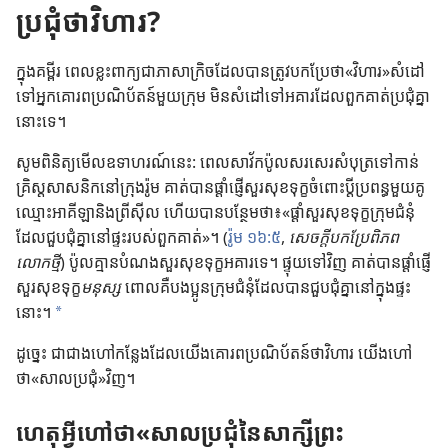
ប្រជុំថាវិហារ?
w
ថ្
មី
ក្នុង​គម្ពីរ ពេល​ខ្លះ​ពាក្យ​ជា​ភាសា​ក្រិច​ដែល​បាន​ត្រូវ​បក​ប្រែ​ថា«វិហារ»សំដៅ​
)
ទៅ​អ្នក​គោរព​ប្រណិប័តន៍​មួយ​ក្រុម មិន​សំដៅ​ទៅ​អគារ​ដែល​ពួក​គាត់​ប្រជុំ​គ្នា​
នោះ​ទេ។
សូម​ពិនិត្យ​មើល​ឧទាហរណ៍​នេះ: ពេល​សាវ័ក​ប៉ូល​សរសេរ​សំបុត្រ​ទៅ​កាន់​
គ្រិស្ត​សាសនិក​នៅ​ក្រុង​រ៉ូម គាត់​បាន​ផ្ដាំ​ផ្ញើ​សួរ​សុខ​ទុក្ខ​ចំពោះ​ប្ដី​ប្រពន្ធ​មួយ​គូ​
ឈ្មោះ​អាគីឡា​និង​ព្រីស៊ីល ហើយ​បាន​បន្ថែម​ថា៖«ផ្ដាំ​សួរ​សុខ​ទុក្ខ​ក្រុម​ជំនុំ​
ដែល​ជួប​ជុំ​គ្នា​នៅ​ផ្ទះ​របស់​ពួក​គាត់»។ (
រ៉ូម ១៦:៥
,
សេចក្ដី​បក​ប្រែ​ពិភព​
លោក​ថ្មី
) ប៉ូល​គ្មាន​បំណង​សួរ​សុខ​ទុក្ខ​អគារ​ទេ។ ផ្ទុយ​ទៅ​វិញ គាត់​បាន​ផ្ដាំ​ផ្ញើ​
សួរ​សុខ​ទុក្ខ​
មនុស្ស
ពោល​គឺ​បង​ប្អូន​ក្រុម​ជំនុំ​ដែល​បាន​ជួប​ជុំ​គ្នា​នៅ​ក្នុង​ផ្ទះ​
នោះ។
a
ដូច្នេះ ជា​ជាង​ហៅ​កន្លែង​ដែល​យើង​គោរព​ប្រណិប័តន៍​ថា​វិហារ យើង​ហៅ​
ថា«សាល​ប្រជុំ»វិញ។
ហេតុ​អ្វី​ហៅ​ថា«សាល​ប្រជុំ​នៃ​សាក្សី​ព្រះ​