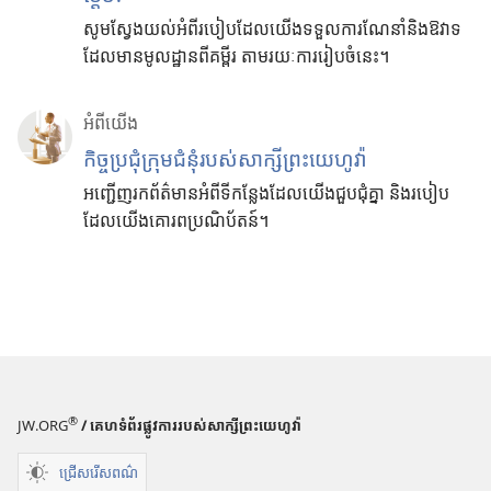
សូមស្វែងយល់អំពីរបៀបដែលយើងទទួលការណែនាំនិងឱវាទ
ដែលមានមូលដ្ឋានពីគម្ពីរ តាមរយៈការរៀបចំនេះ។
អំពី​យើង
កិច្ចប្រជុំក្រុមជំនុំរបស់សាក្សីព្រះយេហូវ៉ា
អញ្ជើញរកព័ត៌មានអំពីទីកន្លែងដែលយើងជួបជុំគ្នា និងរបៀប
ដែលយើងគោរពប្រណិប័តន៍។
®
JW.ORG
/ គេហទំព័រផ្លូវការរបស់សាក្សីព្រះយេហូវ៉ា
ជ្រើសរើសពណ៌