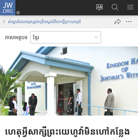
J
ចូ
ទំ
ស្
ប
W
ល
ព័
វែ
ង្
.
គ
សំណួរដែលមនុស្សជាច្រើនសួរអំពីសាក្សីព្រះយេហូវ៉ា
រ
ង
ហា
O
ណ
ប្
រ
ញ
R
នី
ភាសាអត្ថបទ
ដូ
ក
ប
G
(
រ
ព័
ញ្
បើ
ភា
ត៌
ជី
ក
សា
មា
ជ
ក
ន
ម្
ម្
តា
រើ
ម
ម
ស
វិ
J
ធី
W
w
.
i
O
n
R
d
ហេតុអ្វីសាក្សីព្រះយេហូវ៉ាមិនហៅកន្លែង
G
o