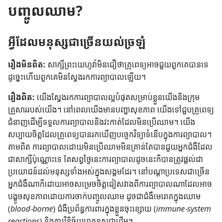
បញ្ចូលឈាម?
w
ថ្
មី
អ្វី​ដែល​មនុស្ស​ជា​ច្រើន​យល់​ច្រឡំ
)
រឿង​មិន​ពិត:
សាក្សី​ព្រះ​យេហូវ៉ា​មិន​ជឿ​ថា​គ្រូ​ពេទ្យ​អាច​ជួយ​ពួក​គេ​បាន​ទេ
ដូច្នេះ​ហើយ​ពួក​គេ​មិន​ស្វែង​រក​ការ​ព្យាបាល​ឡើយ។
រឿង​ពិត:
យើង​ស្វែង​រក​ការ​ព្យាបាល​ល្អ​បំផុត​សម្រាប់​ខ្លួន​យើង​និង​ក្រុម​
គ្រួសារ​របស់​យើង។ នៅ​ពេល​យើង​មាន​បញ្ហា​សុខភាព យើង​ទៅ​ជួប​គ្រូ​ពេទ្យ​
ជំនាញ​ដើម្បី​ទទួល​ការ​ព្យាបាល​និង​វះ​កាត់​ដែល​មិន​ប្រើ​ឈាម។ យើង​
សប្បាយ​ចិត្ត​ដែល​គ្រូ​ពេទ្យ​បាន​រក​ឃើញ​បច្ចេកវិទ្យា​ទំនើប​ក្នុង​ការ​ព្យាបាល។
តាម​ពិត ការ​ព្យាបាល​ដោយ​មិន​ប្រើ​ឈាម​មិន​គ្រាន់​តែ​បាន​ជួយ​អ្នក​ជំងឺ​ដែល​
ជា​សាក្សី​ប៉ុណ្ណោះ​ទេ តែ​សព្វ​ថ្ងៃ​នេះ​ការ​ព្យាបាល​ដូច​នេះ​ក៏​បាន​ត្រូវ​ផ្ដល់​ជា​
ប្រយោជន៍​ដល់​មនុស្ស​ទាំង​អស់​ក្នុង​សង្គម​ដែរ។ នៅ​បណ្ដា​ប្រទេស​ជា​ច្រើន
អ្នក​ជំងឺ​ណា​ក៏​ដោយ​អាច​សម្រេច​ចិត្ត​ជៀស​វាង​ពី​ការ​ព្យាបាល​ណា​ដែល​អាច​
បង្ខូច​សុខភាព​ដោយ​ការ​ចាក់​បញ្ចូល​ឈាម ដូច​ជា​ជំងឺ​មេ​រោគ​ក្នុង​ឈាម
(
blood-borne
) ជំងឺ​ប្រព័ន្ធ​ការពារ​ក្នុង​ខ្លួន​ចុះ​ខ្សោយ (
immune-system
reactions
) និង​ការ​វិនិច្ឆ័យ​រោគ​ខុស​ជា​ដើម។