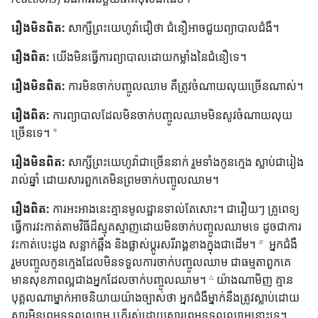
រឿង​មិន​ពិត:
សាក្សី​ព្រះ​យេហូវ៉ា​ជឿ​ថា ជំនឿ​អាច​ជួយ​ព្យាបាល​ជំងឺ។
រឿង​ពិត:
យើង​មិន​ធ្វើ​ការ​ព្យាបាល​ដោយ​កម្លាំង​នៃ​ជំនឿ​ទេ។
រឿង​មិន​ពិត:
ការ​មិន​ចាក់​បញ្ចូល​ឈាម គឺ​ត្រូវ​ចំណាយ​លុយ​ច្រើន​ណាស់។
រឿង​ពិត:
ការ​ព្យាបាល​ដែល​មិន​ចាក់​បញ្ចូល​ឈាម​មិន​សូវ​ចំណាយ​លុយ​
ច្រើន​ទេ។
a
រឿង​មិន​ពិត:
សាក្សី​ព្រះ​យេហូវ៉ា​ជា​ច្រើន​នាក់ រួម​ទាំង​កូន​ក្មេង ស្លាប់​ជា​រៀង​
រាល់​ឆ្នាំ ដោយ​សារ​ពួក​គេ​មិន​ព្រម​ចាក់​បញ្ចូល​ឈាម។
រឿង​ពិត:
ការ​អះអាង​នេះ​គ្មាន​មូលដ្ឋាន​ទាល់​តែ​សោះ។ ជា​រឿយៗ គ្រូ​ពេទ្យ​
ធ្វើ​ការ​វះ​កាត់​តាម​វិធី​ដ៏​ស្មុគ​ស្មាញ​ដោយ​មិន​ចាក់​បញ្ចូល​ឈាម​ទេ ដូច​ជា​ការ​
វះ​កាត់​បេះ​ដូង សន្លាក់​ឆ្អឹង និង​ផ្លាស់​ប្ដូរ​សរីរាង្គ​ខាង​ក្នុង​ជា​ដើម។
អ្នក​ជំងឺ​
b
រួម​បញ្ចូល​កូន​ក្មេង​ដែល​មិន​ទទួល​ការ​ចាក់​បញ្ចូល​ឈាម ជា​ធម្មតា​ពួក​គេ​
មាន​សុខភាព​ល្អ​ជាង​អ្នក​ដែល​ចាក់​បញ្ចូល​ឈាម។
យ៉ាង​ណា​មិញ គ្មាន​
c
បុគ្គល​ណា​ម្នាក់​អាច​និយាយ​យ៉ាង​ច្បាស់​ថា អ្នក​ជំងឺ​ម្នាក់​នឹង​ត្រូវ​ស្លាប់​ដោយ​
សារ​មិន​ព្រម​ទទួល​ឈាម ឬ​ក៏​រស់​ដោយ​សារ​ព្រម​ទទួល​ឈាម​នោះ​ទេ។