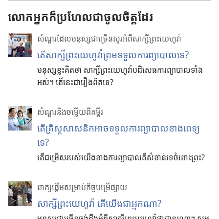
លោកអ្នកក៏ប្រហែលជាចូលចិត្តដែរ
សំណួរដែលមនុស្សជាច្រើនសួរអំពីសាក្សីព្រះយេហូវ៉ា
តើសាក្សីព្រះយេហូវ៉ាព្រមទទួលការព្យាបាលទេ?
មនុស្ស​ខ្លះ​គិត​ថា សាក្សី​ព្រះ​យេហូវ៉ា​បដិសេធ​ការ​ព្យាបាល​ទាំង​
អស់។ តើ​នេះ​ជា​រឿង​ពិត​ទេ?
សំណួរនិងចម្លើយពីគម្ពីរ
តើ​គ្រិស្ត​សាសនិក​អាច​ទទួល​ការ​ព្យាបាល​ខាង​ពេទ្យ​
ទេ?
តើ​ជម្រើស​របស់​យើង​ខាង​ការ​ព្យាបាល​គឺ​សំខាន់​ទេ​ចំពោះ​ព្រះ?
ពាក្យ​ផ្ដើម​សម្រាប់​កិច្ច​បម្រើ​ផ្សាយ
សាក្សី​ព្រះ​យេហូវ៉ា តើ​យើង​ជា​អ្នក​ណា?
មនុស្ស​ជា​ច្រើន​ចង់​ដឹង​អំពី​សាក្សី​ព្រះ​យេហូវ៉ា​ថា​ជា​នរណា។ សូម​