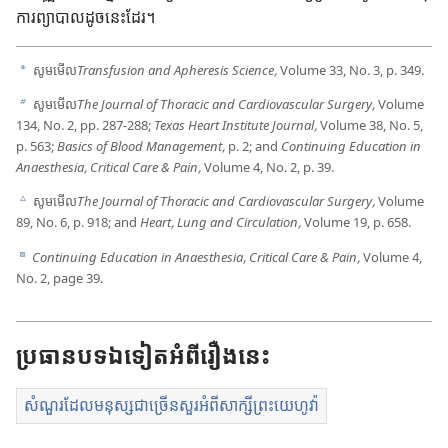
ការ​ព្យាបាល​ដូច​នេះ​ដែរ។
សូម​មើល​
Transfusion and Apheresis Science,
Vol​ume 33, No. 3, p. 349.
a
សូម​មើល​
The Journal of Thoracic and Cardiovascular Surgery,
Vol​ume
b
134, No. 2, pp. 287-288;
Texas Heart In​stitute Journal,
Vol​ume 38, No. 5,
p. 563;
Basics of Blood Management,
p. 2; and
Cont​in​u​in​g Education in
Anaesthesia, Critical Care & Pa​in,
Vol​ume 4, No. 2, p. 39.
សូម​មើល​
The Journal of Thoracic and Cardiovascular Surgery,
Vol​ume
c
89, No. 6, p. 918; and
Heart, Lung and Circulation,
Vol​ume 19, p. 658.
Cont​in​u​in​g Education in Anaesthesia, Critical Care & Pa​in,
Vol​ume 4,
d
No. 2, page 39.
ប្រធាន
បទ
ឯទៀត
អំពី
រឿង
នេះ
សំណួរដែលមនុស្សជាច្រើនសួរអំពីសាក្សីព្រះយេហូវ៉ា