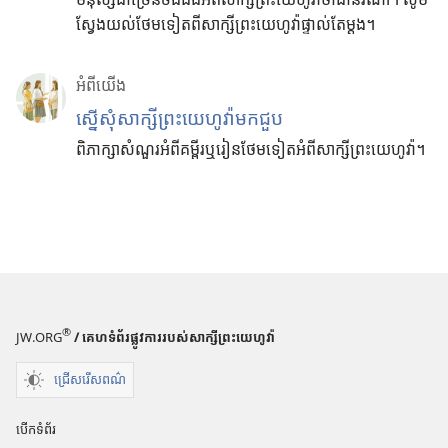
ស្វែង​យល់​ថែម​ទៀត​ពី​សាក្សី​ព្រះ​យេហូវ៉ា​ផ្ទាល់​តែ​ម្ដង។
អំពី​យើង
ស្នើសុំសាក្សីព្រះយេហូវ៉ាមកជួប
ពិភាក្សាសំណួរអំពីគម្ពីរឬរៀនថែមទៀតអំពីសាក្សីព្រះយេហូវ៉ា។
®
JW.ORG
/ គេហទំព័រផ្លូវការរបស់សាក្សីព្រះយេហូវ៉ា
ជ្រើសរើសពណ៌
បើកទំព័រ