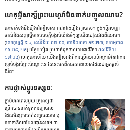
ហេតុ​អ្វី​សាក្សី​ព្រះ​យេហូវ៉ា​មិន​ចាក់​បញ្ចូល​ឈាម?
នេះ​ទាក់​ទង​នឹង​រឿង​ជំនឿ​សាសនា​ជា​ជាង​រឿង​ព្យាបាល។ ក្នុង​គម្ពីរ​សញ្ញា​
ចាស់​និង​សញ្ញា​ថ្មី​មាន​សេចក្ដី​បង្គាប់​យ៉ាង​ចំៗឲ្យ​យើង​ជៀស​វាង​ពី​ឈាម។
(
លោកុប្បត្តិ ៩:៤;
លេវីវិន័យ ១៧:១០;
ចោទិយកថា ១២:២៣;
សកម្មភាព
១៥:២៨, ២៩
) បន្ថែម​ទៀត ព្រះ​ចាត់​ទុក​ថា​ឈាម​ជា​ជីវិត។ (
លេវីវិន័យ
១៧:១៤
) ហេតុ​នេះ​ហើយ យើង​ជៀស​វាង​ពី​ការ​ប្រើ​ឈាម​មិន​គ្រាន់​តែ​ជា​ការ​
ស្ដាប់​បង្គាប់​ព្រះ​ប៉ុណ្ណោះ​ទេ តែ​នេះ​មក​ពី​ការ​គោរព​លោក​ដែល​ជា​អ្នក​ផ្ដល់​
ជីវិត។
ការ​ផ្លាស់​ប្ដូរ​ទស្សនៈ
ធ្លាប់​មាន​ពេល​មួយ គ្រូ​ពេទ្យ​ជា​
ច្រើន​បាន​ចាត់​ទុក​ការ​ព្យាបាល​
ដែល​មិន​ព្រម​ចាក់​បញ្ចូល​ឈាម ឬ​
ហៅ​ថា​ឱសថ​ដែល​គ្មាន​ឈាម ថា​
ជា​ការ​ព្យាបាល​ដែល​មិន​សម​ហេតុ​