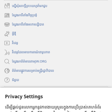
ស្នើសុំសាក្សីព្រះយេហូវ៉ាមកជួប
ស្វែងរកទីតាំងកិច្ចប្រជុំ
(
បើ
ស្វែងរកទីតាំងមហាសន្និបាត
(
ក
បើ
ក
អ្វីថ្មី
ក
ម្
ក
វីដេអូ
ម
ម្
វិ
វីដេអូដែលមានការពណ៌នារូបភាព
ម
ធី
វិ
w
ស្វែងរកព័ត៌មានតាមJW.ORG
ធី
i
w
n
ព័ត៌មាន​ផ្លូវ​ការ​សម្រាប់​មន្ត្រី​រដ្ឋាភិបាល
i
d
n
ជំនួយ
o
d
w
o
ថ្
ធ្វើវិភាគទាន
w
(
Privacy Settings
មី
ថ្
បើ
)
មី
ក
ដើម្បីផ្ដល់ជូនលោកអ្នកនូវភាពងាយស្រួលក្នុងការប្រើប្រាស់គេហទំព័រ
បណ្ណាល័យអ៊ីនធឺណិតរបស់ប៉មយាម
(
)
ក