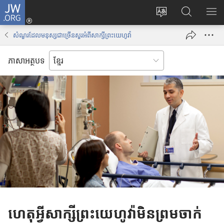
J
ចូ
ទំ
ស្
ប
W
ល
ព័
វែ
ង្
.
គ
សំណួរដែលមនុស្សជាច្រើនសួរអំពីសាក្សីព្រះយេហូវ៉ា
រ
ង
ហា
O
ណ
ប្
រ
ញ
R
នី
ភាសាអត្ថបទ
ដូ
ក
ប
G
(
រ
ព័
ញ្
បើ
ភា
ត៌
ជី
ក
សា
មា
ជ
ក
ន
ម្
ម្
តា
រើ
ម
ម
ស
វិ
J
ធី
W
w
.
i
O
n
R
d
ហេតុអ្វីសាក្សីព្រះយេហូវ៉ាមិនព្រមចាក់
G
o