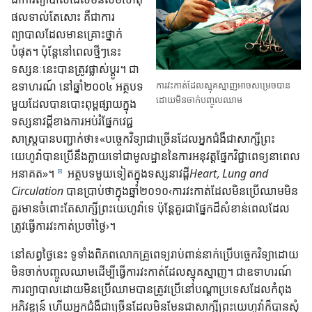
ផល​ទាល់​តែ​សោះ គឺ​ជា​ការ​
ព្យាបាល​ដែល​មាន​គ្រោះ​ថ្នាក់​
បំផុត។ ប៉ុន្តែ​នៅ​ពេល​ថ្មីៗនេះ
ទស្សនៈ​នេះ​បាន​ត្រូវ​ផ្លាស់​ប្ដូរ។ ជា​
ឧទាហរណ៍ នៅ​ឆ្នាំ​២០០៤ អត្ថបទ​
ការ​វះ​កាត់​ដែល​ស្មុគ​ស្មាញ​អាច​សម្រេច​បាន​
ដោយ​មិន​ចាក់​បញ្ចូល​ឈាម
មួយ​ដែល​បាន​បោះ​ពុម្ព​ផ្សាយ​ក្នុង​
ទស្សនាវដ្ដី​ខាង​ការ​អប់រំ​ផ្នែក​វេជ្ជ
សាស្ត្រ​បាន​បញ្ជាក់​ថា៖«បច្ចេកវិទ្យា​ជា​ច្រើន​ដែល​អ្នក​ជំងឺ​ជា​សាក្សី​ព្រះ​
យេហូវ៉ា​បាន​ប្រើ​នឹង​ក្លាយ​ទៅ​ជា​មូលដ្ឋាន​នៃ​ការ​អនុវត្ត​ផ្នែក​វិជ្ជា​ពេទ្យ​នា​ពេល​
អនាគត»។
អត្ថបទ​មួយ​ទៀត​ក្នុង​ទស្សនាវដ្ដី​
Heart, Lung and
d
Circulation
បាន​ប្រាប់​ថា​ក្នុង​ឆ្នាំ​២០១០​‹​ការ​វះ​កាត់​ដែល​មិន​ប្រើ​ឈាម​មិន​
គួរ​មាន​ចំពោះ​តែ​សាក្សី​ព្រះ​យេហូវ៉ា​ទេ ប៉ុន្តែ​គួរ​ជា​ផ្នែក​ដ៏​សំខាន់​ពេល​ដែល​
ត្រូវ​ធ្វើ​ការ​វះ​កាត់​ប្រចាំ​ថ្ងៃ​›។
នៅ​សព្វ​ថ្ងៃ​នេះ ទូ​ទាំង​ពិភព​លោក​គ្រូ​ពេទ្យ​រាប់​ពាន់​នាក់​ប្រើ​បច្ចេកវិទ្យា​ដោយ​
មិន​ចាក់​បញ្ចូល​ឈាម​ដើម្បី​ធ្វើ​ការ​វះ​កាត់​ដែល​ស្មុគ​ស្មាញ។ ជា​ឧទាហរណ៍
ការ​ព្យាបាល​ដោយ​មិន​ប្រើ​ឈាម​បាន​ត្រូវ​ប្រើ​នៅ​បណ្ដា​ប្រទេស​ដែល​កំពុង​
អភិវឌ្ឍន៍ ហើយ​អ្នក​ជំងឺ​ជា​ច្រើន​ដែល​មិន​មែន​ជា​សាក្សី​ព្រះ​យេហូវ៉ា​ក៏​បាន​សុំ​