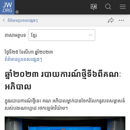
J
ចូ
ទំ
ស្
ប
W
ល
ព័
វែ
ង្
.
គ
ព័ត៌មានប្រទេសផ្សេងៗ
រ
ង
ហា
O
ណ
ប្
រ
ញ
R
នី
ភាសាអត្ថបទ
ដូ
ក
ប
G
(
រ
ព័
ញ្
បើ
ថ្ងៃទី២៥ ខែសីហា ឆ្នាំ២០២៣
ភា
ត៌
ជី
ក
ព័ត៌មានប្រទេសផ្សេងៗ
សា
មា
ជ
ក
ន
ម្
ម្
ឆ្នាំ២០២៣ របាយការណ៍ថ្មីទី៦ពីគណៈ
តា
រើ
ម
ម
ស
វិ
អភិបាល
J
ធី
W
w
ក្នុង​របាយការណ៍​ថ្មី​នេះ គណៈ​អភិបាល​ម្នាក់​បាន​ចែក​រំលែក​នូវ​បទ​សម្ភាសន៍​
.
i
របស់​បង​ណេហ្គេដេ ថេកឡេម៉ារីយ៉ាម។
O
n
R
d
G
o