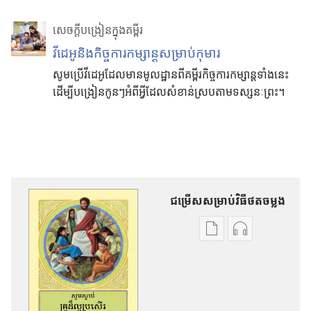
សេចក្ដីបង្រៀនក្នុងគម្ពីរ
វីដេអូ​និង​កិច្ច​ការ​កម្សាន្ត​សម្រាប់​កុមារ
សូម​ប្រើ​វីដេអូ​ដែល​មាន​មូលដ្ឋាន​ពី​គម្ពីរ​កិច្ច​ការ​កម្សាន្ត​ទាំង​នេះ​
ដើម្បី​បង្រៀន​កូន​ៗ​អំពី​អ្វី​ដែល​សំខាន់​ស្រប​តាម​ទស្សនៈ​ព្រះ។
ជម្រើសសម្រាប់វិធីថតចម្លង
ជ
ជ
ម្
ម្
រើ
រើ
ស
ស
ស
ស