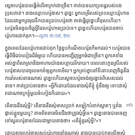
ស្ដេច​ហេរ៉ូឌ​បាន​ធ្វើ​អំពើ​អាក្រក់​ជា​ច្រើន។ គាត់​បាន​យក​ប្រពន្ធ​របស់​បង​
ប្រុស​គាត់។ នាង​ឈ្មោះ​ហេរ៉ូឌាស។ ដូច្នេះ អ្នក​បម្រើ​របស់​ព្រះ​ឈ្មោះ​យ៉ូហាន​
ដែល​ជា​អ្នក​ជ្រមុជ​ទឹក​បាន​ប្រាប់​ហេរ៉ូឌ​ថា គាត់​ធ្វើ​ដូច្នោះ​គឺ​ខុស​ហើយ។
ហេរ៉ូឌ​មិន​ចូល​ចិត្ត​អ្វី​ដែល​យ៉ូហាន​ប្រាប់​ទេ។ ដូច្នេះ​ហើយ​ហេរ៉ូឌ​បាន​ចាប់​
យ៉ូហាន​ដាក់​គុក។—
លូកា ៣:១៩, ២០
ក្នុង​ពេល​ដែល​យ៉ូហាន​ជាប់​គុក ថ្ងៃ​ខួប​កំណើត​ហេរ៉ូឌ​ក៏​មក​ដល់។ ហេរ៉ូឌ​បាន​
ធ្វើ​ពិធី​ជប់​លៀង​ដ៏​ធំ​មួយ ហើយ​បាន​អញ្ជើញ​អ្នក​ធំ​ជា​ច្រើន។ ពួក​គេ​ទាំង​
អស់​គ្នា​ពិសា​ស្រា​និង​អាហារ​យ៉ាង​សប្បាយ​រីក​រាយ។ ពេល​នោះ​កូន​ស្រី​របស់​
ហេរ៉ូឌាស​បាន​ចូល​មក​រាំ​ឲ្យ​ពួក​គេ​មើល។ អ្នក​គ្រប់​គ្នា​នៅ​ទី​នោះ​ពេញ​ចិត្ត​នឹង​
ការ​រាំ​របស់​នាង​ណាស់ ដូច្នេះ​ហើយ​ស្ដេច​ហេរ៉ូឌ​ចង់​ឲ្យ​រង្វាន់​ពិសេស​ដល់​
នាង។ គាត់​ប្រាប់​នាង​ថា​៖ ​«​អ្វី​ក៏​ដោយ​ដែល​នាង​សុំ​ពី​ខ្ញុំ ខ្ញុំ​នឹង​ឲ្យ ទោះ​ជា​សុំ​
រាជាណាចក្រ​ខ្ញុំ​មួយ​ចំហៀង​ក៏​ដោយ​»។
តើ​នាង​នឹង​សុំ​អ្វី? តើ​នាង​នឹង​សុំ​មាស​ប្រាក់ សម្លៀក​បំពាក់​ស្អាត​ៗ ឬ​វាំង​
ផ្ទាល់​ខ្លួន​មួយ​ឬ? តាម​ពិត​នាង​មិន​ដឹង​ថា​ត្រូវ​សុំ​អ្វី​ទេ។ ដូច្នេះ​នាង​បាន​ចេញ​
ទៅ​សួរ​ហេរ៉ូឌាស​ដែល​ជា​ម្ដាយ​នាង​ថា​៖ ​«​តើ​ខ្ញុំ​គួរ​សុំ​អ្វី?​»។
ដោយ​សារ​ហេរ៉ូឌាស​ស្អប់​យ៉ូហាន​ខ្លាំង​ណាស់ នាង​បាន​ប្រាប់​កូន​ស្រី​ឲ្យ​សុំ​