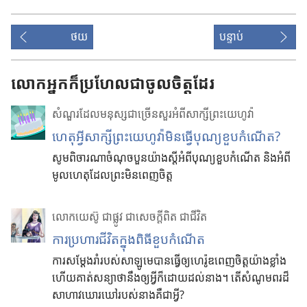
ថយ
បន្ទាប់
លោកអ្នកក៏ប្រហែលជាចូលចិត្តដែរ
សំណួរដែលមនុស្សជាច្រើនសួរអំពីសាក្សីព្រះយេហូវ៉ា
ហេតុអ្វីសាក្សីព្រះយេហូវ៉ាមិនធ្វើបុណ្យខួបកំណើត?
សូមពិចារណាចំណុចបួនយ៉ាងស្តីអំពីបុណ្យខួបកំណើត និងអំពី
មូលហេតុដែលព្រះមិនពេញចិត្ត
លោកយេស៊ូ ជាផ្លូវ ជាសេចក្ដីពិត ជាជីវិត
ការប្រហារជីវិតក្នុងពិធីខួបកំណើត
ការសម្ដែងរាំរបស់សាឡូមេបានធ្វើឲ្យហេរ៉ូឌពេញចិត្តយ៉ាងខ្លាំង
ហើយគាត់សន្យាថានឹងឲ្យអ្វីក៏ដោយដល់នាង។ តើសំណូមពរដ៏
សាហាវឃោរឃៅរបស់នាងគឺជាអ្វី?