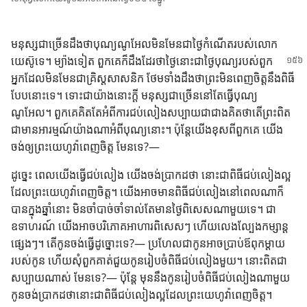
មនុស្ស​ជា​ច្រើន​ដឹង​ថា​បុណ្យ​ណូអែល​មិន​មែន​ជា​ថ្ងៃ​កំណើត​របស់​លោក​
យេស៊ូ​ទេ។ ម្យ៉ាង
ទៀត ពួក​គេ​ក៏​ដឹង​ដែរ​ថា​ថ្ងៃ​នោះ​ជា​ថ្ងៃ​បុណ្យ​របស់​ពួក​
អ្នក​ដែល​មិន​មែន​ជា​គ្រិស្ដ​សាសនិក ថែម​ទាំង​ដឹង​ថា​ព្រះ​មិន​ពេញ​ចិត្ត​នឹង​ពិធី​
បែប​នោះ​ទេ។ ទោះ​ជា​យ៉ាង​នោះ​ក្ដី មនុស្ស​ជា​ច្រើន​នៅ​តែ​ធ្វើ​បុណ្យ​
ណូអែល។ ពួក​គេ​គិត​តែ​អំពី​ការ​ជប់​លៀង​សប្បាយ​ជា​ជាង​គិត​ថា​តើ​ព្រះ​ពិត​
ជា​មាន​អារម្មណ៍​យ៉ាង​ណា​អំពី​បុណ្យ​នោះ។ ប៉ុន្តែ​យើង​ខុស​ពី​ពួក​គេ យើង​
ចង់​ឲ្យ​ព្រះ​យេហូវ៉ា​ពេញ​ចិត្ត មែន​ទេ?—
ដូច្នេះ ពេល​យើង​ធ្វើ​ជប់​លៀង យើង​ចង់​ប្រាកដ​ថា នោះ​ជា​ពិធី​ជប់​លៀង​ល្អ​
ដែល​ព្រះ​យេហូវ៉ា​ពេញ​ចិត្ត។ យើង​អាច​មាន​ពិធី​ជប់​លៀង​នៅ​ពេល​ណា​ក៏​
បាន​ក្នុង​ឆ្នាំ​នោះ មិន​ចាំ​បាច់​ចាំ​ទាល់​តែ​មាន​ថ្ងៃ​ពិសេស​ណា​មួយ​ទេ។ ជា​
ឧទាហរណ៍ យើង​អាច​បរិភោគ​អាហារ​ពិសេស​ៗ ហើយ​លេង​ល្បែង​កម្សាន្ត​
ផ្សេង​ៗ។ តើ​កូន​ចង់​ធ្វើ​ដូច្នោះ​ទេ?— ប្រហែល​ជា​កូន​អាច​ប្រាប់​ឪពុក​ម្ដាយ​
របស់​កូន ហើយ​សុំ​ពួក​គាត់​ជួយ​កូន​រៀបចំ​ពិធី​ជប់​លៀង​មួយ។ នោះ​ពិត​ជា​
សប្បាយ​ណាស់ មែន​ទេ?— ប៉ុន្តែ មុន​នឹង​កូន​រៀបចំ​ពិធី​ជប់​លៀង​ណា​មួយ
កូន​ចង់​ប្រាកដ​ថា​នោះ​ជា​ពិធី​ជប់​លៀង​ល្អ​ដែល​ព្រះ​យេហូវ៉ា​ពេញ​ចិត្ត។