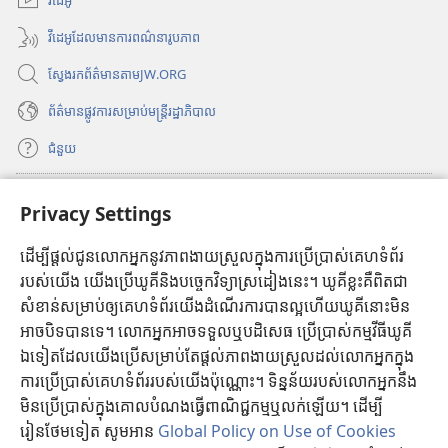
ម
ក
តា
ម្
វិ
វីដេអូដែលមានការពណ៌នារូបភាព
ម
សូ
ប់
ធី
វិ
w
ម
ស្វែងរកព័ត៌មានតាមJW.ORG
ធី
i
គ្
w
n
ព័ត៌មាន​ផ្លូវ​ការ​សម្រាប់​មន្ត្រី​រដ្ឋាភិបាល
ស្
រូ
i
d
តា
n
ជំនួយ
o
d
ប់
ដ៏
w
o
ថ្
ធ្វើវិភាគទាន
w
(
Privacy Settings
មី
គ្
ល្
ថ្
បើ
)
រូ
អ
មី
ក
ដើម្បីផ្ដល់ជូនលោកអ្នកនូវភាពងាយស្រួលក្នុងការប្រើប្រាស់គេហទំព័រ
បណ្ណាល័យអ៊ីនធឺណិតរបស់ប៉មយាម
(
)
ក
របស់យើង យើងប្រើឃូគីនិងបច្ចេកវិទ្យាស្រដៀងនេះ។ ឃូគីខ្លះគឺពិតជា
បើ
ដ៏
ប្
ម្
®
JW Hub
សំខាន់សម្រាប់ឲ្យគេហទំព័រយើងដំណើរការបានល្អហើយឃូគីនោះមិន
ក
(
ម
រ
ក
អាចបិទបានទេ។ លោកអ្នកអាចទទួលឬបដិសេធ ប្រើប្រាស់កម្មវីធីឃូគី
បើ
វិ
ល្
សើ
JW បណ្ណាល័យ
ម្
ក
ឯទៀតដែលយើងប្រើសម្រាប់តែផ្តល់ភាពងាយស្រួលដល់លោកអ្នកក្នុង
ធី
អ
រ
ម
ក
w
ការប្រើប្រាស់គេហទំព័ររបស់យើងប៉ុណ្ណោះ។ ទិន្នន័យរបស់លោកអ្នកនឹង
វិ
ម្
i
មិនប្រើប្រាស់ក្នុងគោលបំណងធ្វើពាណិជ្ជកម្មឬលក់ឡើយ។ ដើម្បី
ធី
ម
ប្
n
រៀនថែមទៀត សូមអាន
Global Policy on Use of Cookies
w
វិ
d
រ