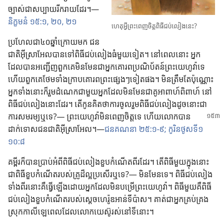
ច្បាស់​ជា​សប្បាយ​រីក​រាយ​ដែរ។—
និក្ខមនំ ១៥:១,
២០, ២១
ហេតុ​អ្វី​ព្រះ​ពេញ​ចិត្ត​ពិធី​ជប់​លៀង​នេះ?
ប្រហែល​ជា​៤០​ឆ្នាំ​ក្រោយ​មក ជន​
ជាតិ​អ៊ីស្រាអែល​បាន​ទៅ​ពិធី​ជប់​លៀង​ធំ​មួយ​ទៀត។ នៅ​ពេល​នោះ អ្នក​
ដែល​បាន​អញ្ជើញ​ពួក​គេ​មិន​មែន​ជា​អ្នក​គោរព​ប្រណិប័តន៍​ព្រះ​យេហូវ៉ា​ទេ
ហើយ​ពួក​គេ​ថែម​ទាំង​ក្រាប​គោរព​ព្រះ​ផ្សេង​ៗ​ទៀត​ផង។ មិន​ត្រឹម​តែ​ប៉ុណ្ណោះ
អ្នក​ទាំង​នោះ​ក៏​រួម​ដំណេក​ជា​មួយ​អ្នក​ដែល​មិន​មែន​ជា​គូ​អាពាហ៍ពិពាហ៍ នៅ​
ពិធី​ជប់​លៀង​នោះ​ដែរ។ តើ​កូន​គិត​ថា​ការ​ចូល​រួម​ពិធី​ជប់​លៀង​ដូច​នោះ​ជា​
ការ​សមរម្យ​ឬ​ទេ?— ព្រះ​យេហូវ៉ា​មិន​ពេញ​ចិត្ត​ទេ
ហើយ​លោក​បាន​
ដាក់​ទោស​ជន​ជាតិ​អ៊ីស្រាអែល។—
ជន​គណនា ២៥:១​-​៩;
កូរិនថូស​ទី១
១០:៨
គម្ពីរ​ក៏​បាន​ប្រាប់​អំពី​ពិធី​ជប់​លៀង​ខួប​កំណើត​ពីរ​ដែរ។ តើ​ពិធី​មួយ​ក្នុង​នោះ​
ជា​ពិធី​ខួប​កំណើត​របស់​គ្រូ​ដ៏​ល្អ​ប្រសើរ​ឬ​ទេ?— មិន​មែន​ទេ។ ពិធី​ជប់​លៀង​
ទាំង​ពីរ​នោះ​គឺ​ធ្វើ​ឡើង​ដោយ​អ្នក​ដែល​មិន​បម្រើ​ព្រះ​យេហូវ៉ា។ ពិធី​មួយ​គឺ​ពិធី​
ជប់​លៀង​ខួប​កំណើត​របស់​ស្ដេច​ហេរ៉ូឌ​អាន់ទីប៉ាស។ គាត់​ជា​អ្នក​គ្រប់​គ្រង​
ស្រុក​កាលីឡេ​ពេល​ដែល​លោក​យេស៊ូ​រស់​នៅ​ទី​នោះ។