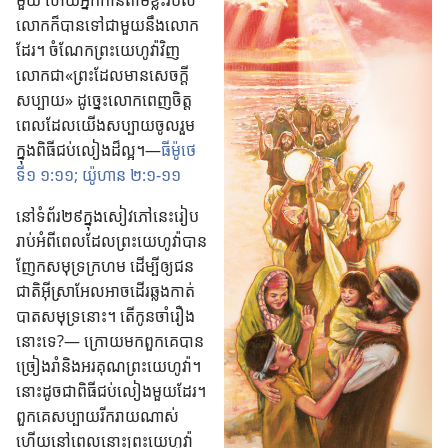
មួយ ហើយ​អ្នក​កាន់​តាម​ខ្លះ​របស់​
w
លោក​ក៏​បាន​ទៅ​ជា​មួយ​នឹង​លោក​
ថ្
ដែរ។ ចំណែក​ព្រះ​យេហូវ៉ា​វិញ
មី
លោក​ជា​«​ព្រះ​ដែល​មាន​សេចក្ដី​
)
សប្បាយ​»​ ដូច្នេះ​លោក​ពេញ​ចិត្ត​
ពេល​ដែល​យើង​សប្បាយ​ចូល​រួម​
ក្នុង​ពិធី​ជប់​លៀង​ដ៏​ល្អ។—
ធីម៉ូថេ​
ទី១ ១:១១;
យ៉ូហាន ២:១​-​១១
នៅ​ទំព័រ​២៩​ក្នុង​សៀវភៅ​នេះ​រៀប​
រាប់​អំពី​ពេល​ដែល​ព្រះ​យេហូវ៉ា​បាន​
ញែក​សមុទ្រ​ក្រហម ដើម្បី​ឲ្យ​ជន​
ជាតិ​អ៊ីស្រាអែល​អាច​ដើរ​ឆ្លង​កាត់​
បាត​សមុទ្រ​នោះ។ តើ​កូន​ចាំ​រឿង​
នោះ​ទេ?— ក្រោយ​មក​ពួក​គេ​បាន​
ច្រៀង​រាំ​និង​អរគុណ​ព្រះ​យេហូវ៉ា។
នោះ​ដូច​ជា​ពិធី​ជប់​លៀង​មួយ​ដែរ។
ពួក​គេ​សប្បាយ​រីក​រាយ​ណាស់
ហើយ​នៅ​ពេល​នោះ​ព្រះ​យេហូវ៉ា​