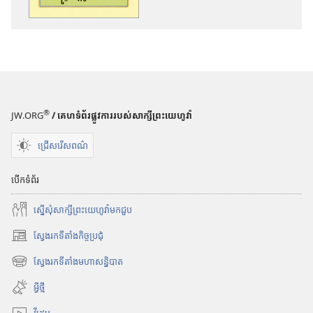
ម្
ម្
រា
រា
ប់
ប់
ថ
ថ
ត
ត
ច
ច
®
JW.ORG
/ គេហទំព័រផ្លូវការរបស់សាក្សីព្រះយេហូវ៉ា
ម្
ម្
ល
ល
ជ្រើសរើសពណ៌
ង
ង
សៀ
សំ
បើកទំព័រ
វ
ឡេ
ភៅ
ង
ស្នើសុំសាក្សីព្រះយេហូវ៉ាមកជួប
អេ
អា
ស្វែងរកទីតាំងកិច្ចប្រជុំ
ឡិ
ន
(
ច
សូ
បើ
ស្វែងរកទីតាំងមហាសន្និបាត
(
ក
ត្
ម
បើ
ក
អ្វីថ្មី
រូ
ក
ម្
និ
ស្
ក
វីដេអូ