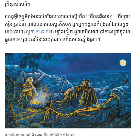
គ្រិស្ដ​សាសនិក!
ហេតុ​អ្វី​ខែ​ធ្នូ​មិន​មែន​ជា​ខែ​ដែល​លោក​យេស៊ូ​កើត? តើ​កូន​ដឹង​ទេ?— ពី​ព្រោះ​
គម្ពីរ​ប្រាប់​ថា ពេល​លោក​យេស៊ូ​កើត​មក ពួក​អ្នក​គង្វាល​កំពុង​នៅ​ឯ​វាល​ក្នុង​
យប់​នោះ។ (​
លូកា ២:៨​-​១២
​) ម្យ៉ាង​ទៀត ពួក​គេ​មិន​អាច​នៅ​ខាង​ក្រៅ​ក្នុង​ខែ​
ធ្នូ​បាន​ទេ ព្រោះ​នៅ​ខែ​នោះ​ត្រជាក់ ហើយ​មាន​ភ្លៀង​ធ្លាក់។
ហេតុ​អ្វី​លោក​យេស៊ូ​មិន​អាច​កើត​នៅ​ថ្ងៃ​ទី​២៥ ខែ​ធ្នូ?