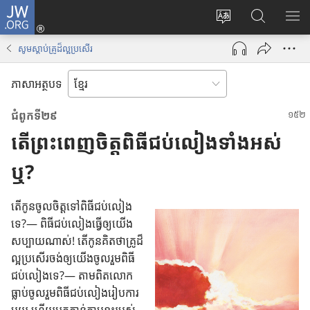
J
ចូ
ទំ
ស្
ប
W
ល
ព័
វែ
ង្
.
គ
សូម​ស្តាប់​គ្រូ​ដ៏​ល្អ​ប្រសើរ
រ
ង
ហា
O
ណ
ប្
រ
ញ
R
នី
ភាសាអត្ថបទ
ដូ
ក
ប
G
(
រ
ព័
ញ្
បើ
ជំពូក​ទី​២៩
ភា
ត៌
ជី
ក
តើ​ព្រះ​ពេញ​ចិត្ត​ពិធី​ជប់​លៀង​ទាំង​អស់​
សា
មា
ជ
ក
ន
ម្
ម្
ឬ?
តា
រើ
ម
ម
ស
វិ
តើ​កូន​ចូល​ចិត្ត​ទៅ​ពិធី​ជប់​លៀង​
J
ធី
ទេ?— ពិធី​ជប់​លៀង​ធ្វើ​ឲ្យ​យើង​
W
w
សប្បាយ​ណាស់! តើ​កូន​គិត​ថា​គ្រូ​ដ៏​
.
i
ល្អ​ប្រសើរ​ចង់​ឲ្យ​យើង​ចូល​រួម​ពិធី​
O
n
ជប់​លៀង​ទេ?— តាម​ពិត​លោក​
R
d
ធ្លាប់​ចូល​រួម​ពិធី​ជប់​លៀង​រៀប​ការ​
G
o