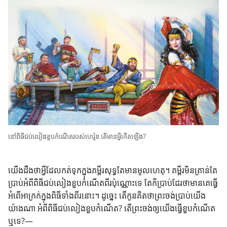
នៅ​ពិធី​ជប់​លៀង​ខួប​កំណើត​របស់​ហេរ៉ូឌ តើ​មាន​អ្វី​កើត​ឡើង?
យើង​ដឹង​ថា​អ្វី​ដែល​កត់​ទុក​ក្នុង​គម្ពីរ​សុទ្ធតែ​មាន​មូលហេតុ។ គម្ពីរ​មិន​គ្រាន់​តែ​
ប្រាប់​អំពី​ពិធី​ជប់​លៀង​ខួប​កំណើត​ពីរ​ប៉ុណ្ណោះ​ទេ តែ​ក៏​ប្រាប់​ដែរ​ថា​មាន​គេ​ធ្វើ​
អំពើ​អាក្រក់​ក្នុង​ពិធី​ទាំង​ពីរ​នោះ។ ដូច្នេះ តើ​កូន​គិត​ថា​ព្រះ​ចង់​ប្រាប់​យើង​
យ៉ាង​ណា អំពី​ពិធី​ជប់​លៀង​ខួប​កំណើត? តើ​ព្រះ​ចង់​ឲ្យ​យើង​ធ្វើ​ខួប​កំណើត​
ឬ​ទេ?—