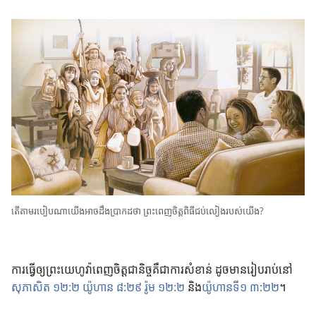
តើ​តាម​របៀប​ណា​យើង​អាច​ដឹង​ប្រាកដ​ថា ព្រះ​ពេញ​ចិត្ត​ពិធី​ជប់​លៀង​របស់​យើង?
ការ​ធ្វើ​ឲ្យ​ព្រះ​យេហូវ៉ា​ពេញ​ចិត្ត​ជា​និច្ច​គឺ​ជា​ការ​សំខាន់ ដូច​មាន​រៀប​រាប់​នៅ
សុភាសិត ១២:២
យ៉ូហាន ៨:២៩
រ៉ូម ១២:២
និង​
យ៉ូហាន​ទី១ ៣:២២
។