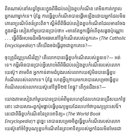
ពិត​ណាស់​នៅ​សព្វ​ថ្ងៃ​នេះ​ក្នុង​ពិធី​ជប់​លៀង​ខួប​កំណើត គេ​មិន​កាត់​ក្បាល​
អ្នក​ណា​ម្នាក់​ទេ។ ប៉ុន្តែ ការ​ធ្វើ​ខួប​កំណើត​បាន​ផ្ដើម​ឡើង​ដោយ​អ្នក​ដែល​មិន​
គោរព​ប្រណិប័តន៍​ព្រះ​ពិត។ ស្ដី​អំពី​ពិធី​ជប់​លៀង​ខួប​កំណើត​ដែល​មាន​ចែង​
ក្នុង​គម្ពីរ សៀវភៅ​មួយ​បាន​ប្រាប់​ថា​៖ ​«​មាន​តែ​អ្នក​ធ្វើ​អំពើ​ខុស​ឆ្គង​ប៉ុណ្ណោះ
. . . ធ្វើ​ពិធី​អបអរ​ដ៏​អធិកអធម​នៅ​ថ្ងៃ​កំណើត​របស់​ពួក​គេ​»​ (​
The Catholic
Encyclopedia​
)។ តើ​យើង​ចង់​ធ្វើ​ដូច​ជា​ពួក​គេ​ទេ?—
ចុះ​គ្រូ​ដ៏​ល្អ​ប្រសើរ​វិញ? តើ​លោក​បាន​ធ្វើ​ខួប​កំណើត​របស់​ខ្លួន​ទេ?— អត់​
ទេ។ គម្ពីរ​មិន​បាន​ប្រាប់​អ្វី​សោះ​អំពី​ពិធី​ជប់​លៀង​ខួប​កំណើត​របស់​លោក​
យេស៊ូ។ តាម​ពិត អ្នក​កាន់​តាម​ដំបូង​របស់​លោក​យេស៊ូ​មិន​បាន​ធ្វើ​ខួប​
កំណើត​របស់​លោក​ទេ។ ប៉ុន្តែ ហេតុ​អ្វី​ក្រោយ​មក​គេ​បាន​សម្រេច​ធ្វើ​ខួប​
កំណើត​របស់​លោក​យេស៊ូ​នៅ​ថ្ងៃ​ទី​២៥ ខែ​ធ្នូ? តើ​កូន​ដឹង​ទេ?—
យោង​តាម​សៀវភៅ​មួយ​បាន​ប្រាប់​អំពី​មូលហេតុ​ដែល​គេ​បាន​ជ្រើស​យក​ថ្ងៃ​
នោះ ដោយ​សារ​«​ពួក​រ៉ូម​ធ្លាប់​ធ្វើ​បុណ្យ​មួយ​ដែល​ហៅ​ថា​បុណ្យ​ព្រះ​សៅរ៍។
នេះ​ជា​ពិធី​ខួប​កំណើត​នៃ​ព្រះអាទិត្យ​»​ (​
The World Book
Encyclopedia​
)។ ដូច្នេះ គេ​បាន​សម្រេច​ចិត្ត​ធ្វើ​ខួប​កំណើត​របស់​លោក​
យេស៊ូ​នៅ​ចំ​ថ្ងៃ​បុណ្យ​ខួប​កំណើត​នៃ​ព្រះអាទិត្យ​របស់​អ្នក​ដែល​មិន​មែន​ជា​