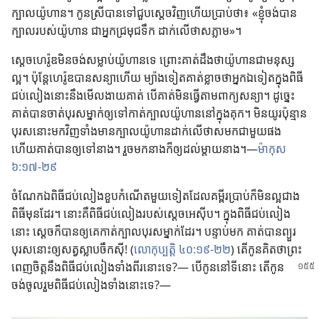
ក្បាល​យ៉ូហាន។ កូន​ស្រី​បាន​ទៅ​ជួប​ស្ដេច​វិញ​ហើយ​ប្រាប់​ថា​៖ ​«​ខ្ញុំ​ចង់​បាន​
ក្បាល​របស់​យ៉ូហាន ជា​អ្នក​ជ្រមុជ​ទឹក ដាក់​លើ​ថាស​ភ្លាម​»។
ស្ដេច​ហេរ៉ូឌ​មិន​ចង់​សម្លាប់​យ៉ូហាន​ទេ ព្រោះ​គាត់​ដឹង​ថា​យ៉ូហាន​ជា​មនុស្ស​
ល្អ។ ប៉ុន្តែ​ហេរ៉ូឌ​បាន​សន្យា​ហើយ ម្យ៉ាង​ទៀត​គាត់​ខ្លាច​ថា​អ្នក​ឯ​ទៀត​ក្នុង​ពិធី​
ជប់​លៀង​នោះ​នឹង​មើល​ងាយ​គាត់ បើ​គាត់​មិន​ធ្វើ​តាម​ពាក្យ​សន្យា។ ដូច្នេះ
គាត់​បាន​ចាត់​បុរស​ម្នាក់​ឲ្យ​ទៅ​កាត់​ក្បាល​យ៉ូហាន​នៅ​ក្នុង​គុក។ មិន​យូរ​ប៉ុន្មាន​
បុរស​នោះ​មក​វិញ​ទាំង​មាន​ក្បាល​យ៉ូហាន​ដាក់​លើ​ថាស​មក​ជា​មួយ​ផង
ហើយ​គាត់​បាន​ឲ្យ​ទៅ​នាង។ រួច​មក​នាង​ក៏​ឲ្យ​ដល់​ម្ដាយ​នាង។—
ម៉ាកុស
៦:១៧​-​២៩
ចំណែក​ឯ​ពិធី​ជប់​លៀង​ខួប​កំណើត​មួយ​ទៀត​ដែល​គម្ពីរ​ប្រាប់​ក៏​មិន​ល្អ​ជាង​
ពិធី​មុន​ដែរ។ នោះ​គឺ​ពិធី​ជប់​លៀង​របស់​ស្ដេច​អេស៊ីប។ ក្នុង​ពិធី​ជប់​លៀង​
នោះ ស្ដេច​ក៏​បាន​ឲ្យ​គេ​កាត់​ក្បាល​បុរស​ម្នាក់​ដែរ។ បន្ទាប់​មក គាត់​បាន​ព្យួរ​
បុរស​នោះ​ឲ្យ​សត្វ​ស្លាប​ចឹក​ស៊ី! (​
លោកុប្បត្តិ ៤០:១៩​-​២២
​) តើ​កូន​គិត​ថា​ព្រះ​
ពេញ​ចិត្ត​នឹង​ពិធី
ជប់​លៀង​ទាំង​ពីរ​នោះ​ទេ?— បើ​កូន​នៅ​ទី​នោះ តើ​កូន​
ចង់​ចូល​រួម​ពិធី​ជប់​លៀង​ទាំង​នោះ​ទេ?—