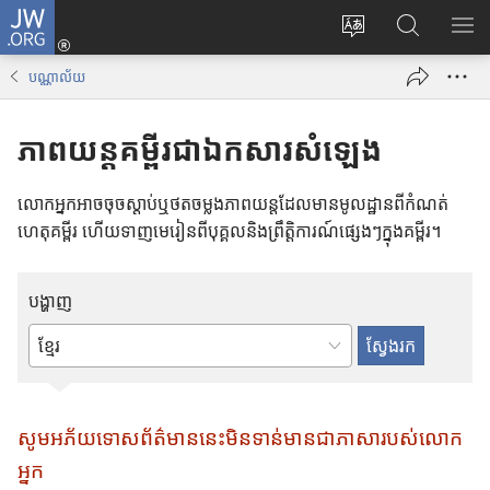
J
ចូ
ទំ
ស្
ប
W
ល
ព័
វែ
ង្
.
គ
បណ្ណាល័យ
រ
ង
ហា
O
ណ
ប្
រ
ញ
R
នី
ភាពយន្ត​គម្ពីរ​ជា​ឯកសារ​សំឡេង
ដូ
ក
ប
G
(
រ
ព័
ញ្
បើ
លោក​អ្នក​អាច​ចុច​ស្ដាប់​ឬ​ថត​ចម្លង​ភាពយន្ត​ដែល​មាន​មូលដ្ឋាន​ពី​កំណត់​
ភា
ត៌
ជី
ក
ហេតុ​គម្ពីរ ហើយ​ទាញ​មេ​រៀន​ពី​បុគ្គល​និង​ព្រឹត្តិការណ៍​ផ្សេង​ៗ​ក្នុង​គម្ពីរ។
សា
មា
ជ
ក
ន
ម្
ម្
តា
រើ
ម
បង្ហាញ
ម
ស
វិ
J
ធី
វា
W
w
យ
.
i
ឬ
O
n
សូម​អភ័យទោស​ព័ត៌មាននេះ​មិន​ទាន់​មាន​ជា​ភាសា​របស់​លោក
ជ្
R
d
អ្នក
រើ
G
o