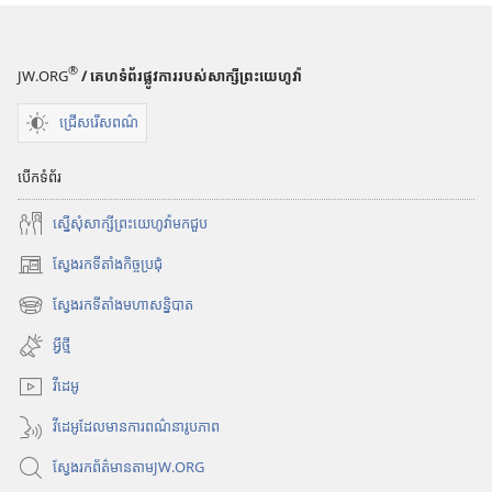
®
JW.ORG
/ គេហទំព័រផ្លូវការរបស់សាក្សីព្រះយេហូវ៉ា
ជ្រើសរើសពណ៌
បើកទំព័រ
ស្នើសុំសាក្សីព្រះយេហូវ៉ាមកជួប
ស្វែងរកទីតាំងកិច្ចប្រជុំ
(
បើ
ស្វែងរកទីតាំងមហាសន្និបាត
(
ក
បើ
ក
អ្វីថ្មី
ក
ម្
ក
វីដេអូ
ម
ម្
វិ
វីដេអូដែលមានការពណ៌នារូបភាព
ម
ធី
វិ
w
ស្វែងរកព័ត៌មានតាមJW.ORG
ធី
i