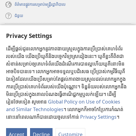
w
n
ព័ត៌មាន​ផ្លូវ​ការ​សម្រាប់​មន្ត្រី​រដ្ឋាភិបាល
i
d
n
ជំនួយ
o
d
w
o
ថ្
ធ្វើវិភាគទាន
w
(
Privacy Settings
មី
ថ្
បើ
)
មី
ក
ដើម្បីផ្ដល់ជូនលោកអ្នកនូវភាពងាយស្រួលក្នុងការប្រើប្រាស់គេហទំព័រ
បណ្ណាល័យអ៊ីនធឺណិតរបស់ប៉មយាម
(
)
ក
របស់យើង យើងប្រើឃូគីនិងបច្ចេកវិទ្យាស្រដៀងនេះ។ ឃូគីខ្លះគឺពិតជា
បើ
ម្
®
JW Hub
សំខាន់សម្រាប់ឲ្យគេហទំព័រយើងដំណើរការបានល្អហើយឃូគីនោះមិន
ក
(
ម
ក
អាចបិទបានទេ។ លោកអ្នកអាចទទួលឬបដិសេធ ប្រើប្រាស់កម្មវីធីឃូគី
បើ
វិ
JW បណ្ណាល័យ
ម្
ក
ឯទៀតដែលយើងប្រើសម្រាប់តែផ្តល់ភាពងាយស្រួលដល់លោកអ្នកក្នុង
ធី
ម
ក
w
ការប្រើប្រាស់គេហទំព័ររបស់យើងប៉ុណ្ណោះ។ ទិន្នន័យរបស់លោកអ្នកនឹង
វិ
ម្
i
មិនប្រើប្រាស់ក្នុងគោលបំណងធ្វើពាណិជ្ជកម្មឬលក់ឡើយ។ ដើម្បី
ធី
ម
n
រៀនថែមទៀត សូមអាន
Global Policy on Use of Cookies
w
វិ
d
Copyright
© 2026 Watch Tower Bible and Tract Society of Pennsylvania.
and Similar Technologies
។ លោកអ្នកក៏អាចកែប្រែការកំណត់
i
ធី
o
ល័ក្ខខ័ណ្ឌ
ក្នុង
ការ
ប្រើ
ប្រាស់
|
គោល
ការណ៍
ស្ដី
អំពី
ព័ត៌មាន
ផ្ទាល់
ខ្លួន
របស់
លោក
អ្នក
|
n
នោះនៅពេលណាក៏បានដោយចូលទៅកាន់
Privacy Settings
។
w
w
PRIVACY SETTINGS
d
i
ថ្
o
n
មី
Accept
Decline
Customize
w
d