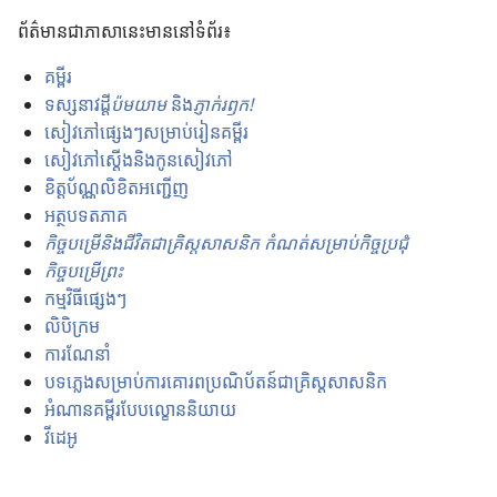
ស
w
ព័ត៌មានជាភាសានេះមាននៅទំព័រ៖
រើ
ថ្
ស
មី
គម្ពីរ
ភា
)
ទស្សនាវដ្ដី​
ប៉ម​យាម
និង​
ភ្ញាក់​រឭក!
សា
សៀវភៅ​ផ្សេង​ៗ​សម្រាប់​រៀន​គម្ពីរ
សៀវភៅស្ដើងនិងកូនសៀវភៅ
ខិត្តប័ណ្ណលិខិតអញ្ជើញ
អត្ថបទ​ត​ភាគ
កិច្ច​បម្រើ​និង​ជីវិត​ជា​គ្រិស្ត​សាសនិក កំណត់​សម្រាប់​កិច្ច​ប្រជុំ
កិច្ច​បម្រើ​ព្រះ
កម្ម​វិធី​ផ្សេង​ៗ​
លិបិក្រម
ការ​ណែនាំ
បទ​ភ្លេង​សម្រាប់​ការ​គោរព​ប្រណិប័តន៍​ជា​គ្រិស្ត​សាសនិក
អំណាន​គម្ពីរ​បែប​ល្ខោន​និយាយ
វីដេអូ