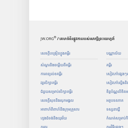
®
JW.ORG
/ គេហទំព័រផ្លូវការរបស់សាក្សីព្រះយេហូវ៉ា
សេចក្ដីបង្រៀនក្នុងគម្ពីរ
បណ្ណាល័យ
សំណួរនិងចម្លើយពីគម្ពីរ
គម្ពីរ
ការពន្យល់ខគម្ពីរ
សៀវភៅ​ផ្សេង​ៗ​សម
វគ្គសិក្សាគម្ពីរ
សៀវភៅស្ដើងន
ជំនួយសម្រាប់សិក្សាគម្ពីរ
ខិត្តប័ណ្ណលិខិត
សេចក្ដីសុខនិងសុភមង្គល
អត្ថបទ​ត​ភាគ
អាពាហ៍ពិពាហ៍និងក្រុមគ្រួសារ
ទស្សនាវដ្ដី
ក្មេងជំទង់និងយុវវ័យ
កំណត់​សម្រាប់​កិច្ច
កុមារ
កម្ម​វិធី​ផ្សេង​ៗ​