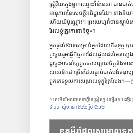
ស្ដ្រី​វ័យ​ក្មេង​ម្នាក់​ឈ្មោះ​វ៉ាន់នេសា បាន​បា
អានុភាព​នៃ​សេចក្ដី​អធិដ្ឋាន​ដែរ។ នាង​និយាយ​ថ
ហើយ​យំ​ប៉ុណ្ណោះ។ ព្រះ​យេហូវ៉ា​បាន​ស្តាប់​សេច
ដែល​ខ្ញុំ​ត្រូវ​ការ​ជា​និច្ច​»។
អ្នក​ផ្ដល់​ឱវាទ​សម្រាប់​អ្នក​ដែល​កើត​ទុក្ខ 
គួរ​ចូល​រួម​ធ្វើ​កិច្ច​ការ​ដែល​ជួយ​ដល់​មនុស្ស​ឯ​
ដូច្នេះ​អាច​នាំ​ឲ្យ​ពួក​គេ​សប្បាយ​ចិត្ដ​និង​មា
សាសនិក​ជា​ច្រើន​ដែល​ធ្លាប់​បាត់​បង់​មនុស្ស​
ពួក​គេ​ទទួល​ការ​សម្រាល​ទុក្ខ​ក្រៃ​លែង។—
ក
^
នេះ​មិន​មែន​ជា​សេចក្ដី​បង្រៀន​ក្នុង​គម្ពីរ​ទេ។ គម
៩:១១;
យ៉ូហាន ៨:៤៤;
រ៉ូម ៥:១២
ខ​គម្ពីរ​ដែល​សម្រាល​ទុក្ខ