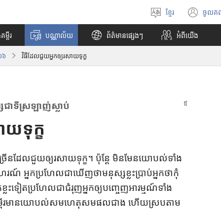
ខ្មែរ
ចូលគ
ជ្
(
រើ
បើ
គម្ពីរ
បណ្ណាល័យ
ព័ត៌មានផ្សេងៗ
អំពី​យើង
ស
ក
រើ
ក
១៦
វិធី​ដែល​ជួយ​អ្នក​ឲ្យ​រសាយ​ទុក្ខ
ស
ម្
ភា
ម
សា
វិ
ធី
w
​ជា​ទី​ស្រឡាញ់​ស្លាប់
i
n
ាយ​ទុក្ខ
d
o
w
​ច្រើន​ដែល​ជួយ​ឲ្យ​រសាយ​ទុក្ខ។ ប៉ុន្ដែ មិន​មែន​យោបល់​ទាំង​
ថ្
អ្នក​ប្រហែល​ជា​ឃើញ​ថា​មនុស្ស​ខ្លះ​ប្រាប់​អ្នក​ថា​កុំ​
មី
)
ក​ខ្លះ​ទៀត​ប្រហែល​ជា​ជំរុញ​អ្នក​ឲ្យ​បញ្ចេញ​អារម្មណ៍​ទាំង​
ដី គម្ពីរ​មាន​យោបល់​សម​ហេតុ​សម​ផល​ជាង ហើយ​ស្រប​តាម​