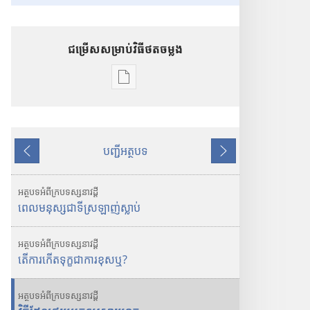
ជម្រើសសម្រាប់វិធីថតចម្លង
ជ
ម្
រើ
ស
បញ្ជីអត្ថបទ
ស
ថ
ប
ម្
យ
ន្
រា
អត្ថបទ
អំពី
ក្រប
ទស្សនាវដ្ដី
ទា
ប់
ពេល​មនុស្ស​ជា​ទី​ស្រឡាញ់​ស្លាប់
ប់
ថ
ត
អត្ថបទ
អំពី
ក្រប
ទស្សនាវដ្ដី
ច
តើ​ការ​កើត​ទុក្ខ​ជា​ការ​ខុស​ឬ?
ម្
ល
អត្ថបទ
អំពី
ក្រប
ទស្សនាវដ្ដី
ង