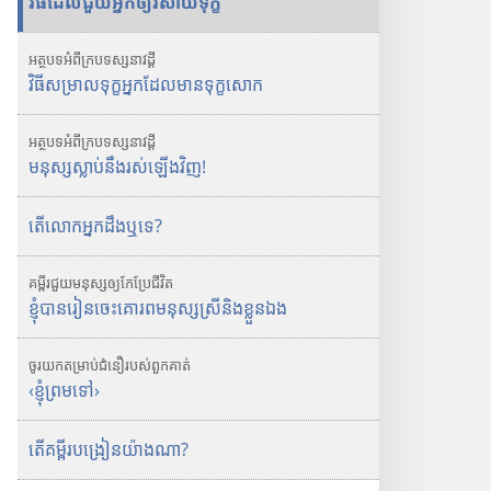
វិធី​ដែល​ជួយ​អ្នក​ឲ្យ​រសាយ​ទុក្ខ
សៀ
វ
អត្ថបទ
អំពី
ក្រប
ទស្សនាវដ្ដី
ភៅ
វិធី​សម្រាល​ទុក្ខ​អ្នក​ដែល​មាន​ទុក្ខ​សោក
អេ
ឡិ
អត្ថបទ
អំពី
ក្រប
ទស្សនាវដ្ដី
ច
មនុស្ស​ស្លាប់​នឹង​រស់​ឡើង​វិញ!
ត្
រូ
តើ​លោក​អ្នក​ដឹង​ឬ​ទេ?
និ
ក
គម្ពីរ​ជួយ​មនុស្ស​ឲ្យ​កែ​ប្រែ​ជីវិត
ទ
ខ្ញុំ​បាន​រៀន​ចេះ​គោរព​មនុស្ស​ស្រី​និង​ខ្លួន​ឯង
ស្
ស
ចូរ​យក​តម្រាប់​ជំនឿ​របស់​ពួក​គាត់
នា
‹ខ្ញុំ​ព្រម​ទៅ›
វ
ដ្
តើ​គម្ពីរ​បង្រៀន​យ៉ាង​ណា?
ដី