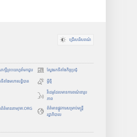
ជ្រើសរើសពណ៌
ំសាក្សីព្រះយេហូវ៉ាមកជួប
ស្វែងរកទីតាំងកិច្ចប្រជុំ
(
បើ
កទីតាំងមហាសន្និបាត
អ្វីថ្មី
ក
វីដេអូដែលមានការពណ៌នារូប
ក
ភាព
ម្
ម
ព័ត៌មាន​ផ្លូវ​ការ​សម្រាប់​មន្ត្រី​
រកព័ត៌មានតាមJW.ORG
វិ
រដ្ឋាភិបាល
ធី
w
i