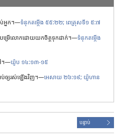
បស់​អ្នក។—
ទំនុក​តម្កើង ៥៥:២២;
ពេត្រុស​ទី១ ៥:៧
​អ្នក​បម្រើ​លោក​ដោយ​យក​ចិត្ដ​ទុក​ដាក់។—
ទំនុក​តម្កើង
​ទៅ។—
យ៉ូប ១៤:១៣​-​១៥
លាប់​ឲ្យ​រស់​ឡើង​វិញ។—
អេសាយ ២៦:១៩;
យ៉ូហាន
បន្ទាប់