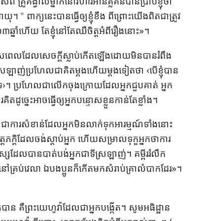
ព គ្រូ​គង្វាល​ម្នាក់​នៅ​វិហារ​អានគ្លីគិន​បាន​ប្រាប់​ខ្ញុំ​ថា​
​អាយុ។
ពាក្យ​នេះ​បាន​ធ្វើ​ឲ្យ​ខ្ញុំ​ខឹង ពី​ព្រោះ​យើង​ពិត​ជា​ត្រូវ​
*
ឆ្នាំ​ហើយ តែ​ខ្ញុំ​នៅ​តែ​ឈឺ​ចិត្ដ​អំពី​រឿង​នោះ​»។
េស​ពេល​ដែល​សេចក្ដី​ស្លាប់​កើត​ឡើង​ដោយ​មិន​បាន​រំពឹង​
ស្រឡាញ់​ប្រហែល​ជា​គិត​ម្ដង​ហើយ​ម្ដង​ទៀត​ថា ‹បើ​ខ្ញុំ​បាន​
ប់​ទេ›។ ប្រហែល​ជា​លើក​ចុង​ក្រោយ​ដែល​អ្នក​ជួប​គាត់ អ្នក​
​ដូច្នេះ​អាច​ធ្វើ​ឲ្យ​អ្នក​បន្ទោស​ខ្លួន​កាន់​តែ​ខ្លាំង។
ន ជា​ការ​សំខាន់​ដែល​អ្នក​មិន​លាក់​ទុក​អារម្មណ៍​ទាំង​នោះ​
ភក្ដិ​ដែល​ចង់​ស្តាប់​អ្នក ហើយ​សម្រាល​ទុក្ខ​អ្នក​ថា​ការ​
្ស​ដែល​បាន​បាត់​បង់​អ្នក​ជា​ទី​ស្រឡាញ់។ គម្ពីរ​រំលឹក​
ៅ​គ្រប់​វេលា ឯ​បង​ប្អូន​ក៏​កើត​មក​សំ​រាប់​គ្រា​លំបាក​ដែរ​»។
ំផុត​បាន គឺ​ព្រះ​យេហូវ៉ា​ដែល​ជា​អ្នក​បង្កើត។ សូម​អធិដ្ឋាន​