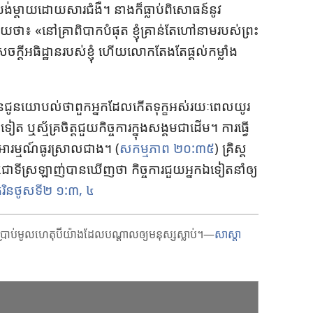
ត់​បង់​ម្ដាយ​ដោយ​សារ​ជំងឺ។ នាង​ក៏​ធ្លាប់​ពិសោធន៍​នូវ​
ា​៖ ​«​នៅ​គ្រា​ពិបាក​បំផុត ខ្ញុំ​គ្រាន់​តែ​ហៅ​នាម​របស់​ព្រះ
ក្ដី​អធិដ្ឋាន​របស់​ខ្ញុំ ហើយ​លោក​តែង​តែ​ផ្ដល់​កម្លាំង​
បាន​ជូន​យោបល់​ថា​ពួក​អ្នក​ដែល​កើត​ទុក្ខ​អស់​រយៈ​ពេល​យូរ
ទៀត ឬ​ស្ម័គ្រ​ចិត្ដ​ជួយ​កិច្ច​ការ​ក្នុង​សង្គម​ជា​ដើម។ ការ​ធ្វើ​
ន​អារម្មណ៍​ធូរ​ស្រាល​ជាង។ (​
សកម្មភាព ២០:៣៥
​) គ្រិស្ដ​
ជា​ទី​ស្រឡាញ់​បាន​ឃើញ​ថា កិច្ច​ការ​ជួយ​អ្នក​ឯ​ទៀត​នាំ​ឲ្យ​
ូរិនថូស​ទី២ ១:៣, ៤
្ពីរ​ប្រាប់​មូលហេតុ​បី​យ៉ាង​ដែល​បណ្ដាល​ឲ្យ​មនុស្ស​ស្លាប់។—
សាស្តា