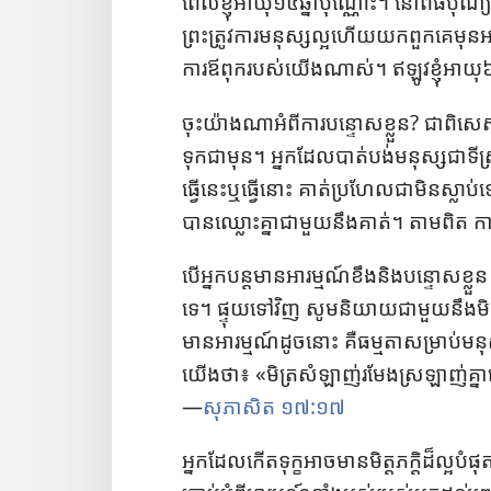
ពេល​ខ្ញុំ​អាយុ​១៤​ឆ្នាំ​ប៉ុណ្ណោះ។ នៅ​ពិធី​បុណ្យ​ស
ព្រះ​ត្រូវ​ការ​មនុស្ស​ល្អ​ហើយ​យក​ពួក​គេ​មុន
ការ​ឪ​ពុក​របស់​យើង​ណាស់។ ឥឡូវ​ខ្ញុំ​អាយុ​៦៣​
ចុះ​យ៉ាង​ណា​អំពី​ការ​បន្ទោស​ខ្លួន? ជា​ពិស
ទុក​ជា​មុន។ អ្នក​ដែល​បាត់​បង់​មនុស្ស​ជា​ទី​
ធ្វើ​នេះ​ឬ​ធ្វើ​នោះ គាត់​ប្រហែល​ជា​មិន​ស្លា
បាន​ឈ្លោះ​គ្នា​ជា​មួយ​នឹង​គាត់។ តាម​ពិត ការ​គិត
បើ​អ្នក​បន្ដ​មាន​អារម្មណ៍​ខឹង​និង​បន្ទោស​ខ្លួ
ទេ។ ផ្ទុយ​ទៅ​វិញ សូម​និយាយ​ជា​មួយ​នឹង​មិត្ដ​
មាន​អារម្មណ៍​ដូច​នោះ គឺ​ធម្មតា​សម្រាប់​មនុស
យើង​ថា​៖ ​«​មិត្រ​សំឡាញ់​រមែង​ស្រឡាញ់​គ្នា​ន
—
សុភាសិត ១៧:១៧
អ្នក​ដែល​កើត​ទុក្ខ​អាច​មាន​មិត្ដ​ភក្ដិ​ដ៏​ល្អ​ប