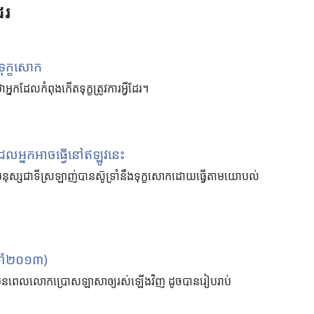
ែរ
​ទុក្ខ​សោក
​ថា​អ្នក​ដែល​កំពុង​កើត​ទុក្ខ​ត្រូវ​ការ​អ្វី​ដែរ។
វីដែលអ្នកអាចធ្វើនៅឥឡូវនេះ
នុស្សជាទីស្រឡាញ់បានស៊ូទ្រាំនឹងទុក្ខសោកដោយធ្វើតាមយោបល់
ា
្នាំ២០១៣)
នែកមុនពេលលោកប្រោសឡាសាឲ្យរស់ឡើងវិញ ដូចបានរៀបរាប់