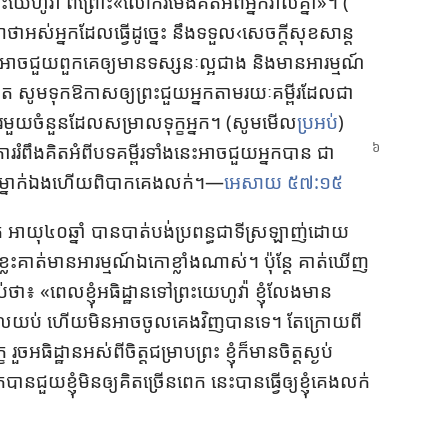
ះ​យេហូវ៉ា ពី​ព្រោះ​«​លោក​រមែង​គិត​អំពី​អ្នក​រាល់​គ្នា​»។ (​
​ថា​អស់​អ្នក​ដែល​ធ្វើ​ដូច្នេះ នឹង​ទទួល‹សេចក្ដី​សុខ​សាន្ដ​
ច​ជួយ​ពួក​គេ​ឲ្យ​មាន​ទស្សនៈ​ល្អ​ជាង និង​មាន​អារម្មណ៍​
ទៀត សូម​ទុក​ឱកាស​ឲ្យ​ព្រះ​ជួយ​អ្នក​តាម​រយៈ​គម្ពីរ​ដែល​ជា​
ពីរ​មួយ​ចំនួន​ដែល​សម្រាល​ទុក្ខ​អ្នក។ (​សូម​មើល
ប្រអប់
​)
ារ​រំពឹង​គិត​អំពី​បទ​គម្ពីរ​ទាំង​នេះ​អាច​ជួយ​អ្នក​បាន ជា​
ម្នាក់​ឯង​ហើយ​ពិបាក​គេង​លក់។—
អេសាយ ៥៧:១៥
ក អាយុ​៤០​ឆ្នាំ បាន​បាត់​បង់​ប្រពន្ធ​ជា​ទី​ស្រឡាញ់​ដោយ​
លះ​គាត់​មាន​អារម្មណ៍​ឯកោ​ខ្លាំង​ណាស់។ ប៉ុន្ដែ គាត់​ឃើញ​
​៖ ​«​ពេល​ខ្ញុំ​អធិដ្ឋាន​ទៅ​ព្រះ​យេហូវ៉ា ខ្ញុំ​លែង​មាន​
ៅ​ពេល​យប់ ហើយ​មិន​អាច​ចូល​គេង​វិញ​បាន​ទេ។ តែ​ក្រោយ​ពី​
ួច​អធិដ្ឋាន​អស់​ពី​ចិត្ដ​ជម្រាប​ព្រះ ខ្ញុំ​ក៏​មាន​ចិត្ដ​ស្ងប់
យ​ខ្ញុំ​មិន​ឲ្យ​គិត​ច្រើន​ពេក នេះ​បាន​ធ្វើ​ឲ្យ​ខ្ញុំ​គេង​លក់​