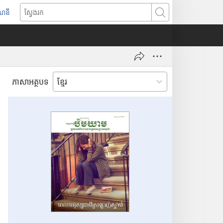
ណនី
ស្
វែ
ង
រ
ក
ភាសាអត្ថបទ