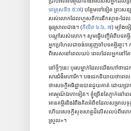
ប្រាប់​អំពី​អារម្មណ៍​ទាំង​អស់​របស់​អ្នក​ដល់​ព្រ
ពេត្រុស​ទី១ ៥:៧
​) បន្ថែម​ទៅ​ទៀត ព្រះ​សន្យា
របស់​លោក​ដែល​ហួស​ពី​ការ​នឹក​ស្មាន›ដែល​អា
ធូរ​ស្រាល​ជាង។ (​
ភីលីព ៤:៦, ៧
​) ម្យ៉ាង​
បណ្ដាំ​របស់​លោក។ សូម​ធ្វើ​បញ្ជី​អំពី​បទ​គម្
អ្នក​ប្រហែល​ជា​ចង់​ទន្ទេញ​ចាំ​បទ​គម្ពីរ​ខ្លះ។
ក
ពិសេស​នៅ​ពេល​យប់ ពេល​ដែល​អ្នក​នៅ​តែ​
នៅ​ថ្មី​ៗ​នេះ បុរស​ម្នាក់​ដែល​យើង​ហៅ​ថា​ជេ​
សារ​ជំងឺ​មហា​រីក។ បង​ជេ​ក​និយាយ​ថា​ពេល​ខ្
ថា​សេចក្ដី​អធិដ្ឋាន​បាន​ជួយ​គាត់ ដោយ​ប្រាប់​ថា
អារម្មណ៍​ឯកោ​ទៀត។ ខ្ញុំ​ច្រើន​តែ​ភ្ញាក់​ន
អាន​គម្ពីរ​និង​រំពឹង​គិត​អំពី​ខ​ដែល​សម្រាល​ទុក្ខ រ
ហើយ​សេចក្ដី​សុខ​សាន្ដ​ដ៏​លើស​លប់​ពី​លោក​បាន​ជួ
ស្រួល​»។