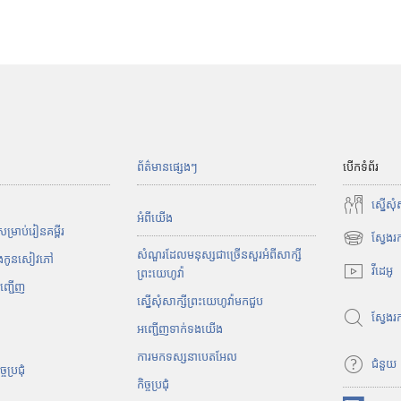
ព័ត៌មានផ្សេងៗ
បើកទំព័រ
ស្នើសុ
អំពី​យើង
្រាប់​រៀន​គម្ពីរ
ស្វែងរ
(
សំណួរដែលមនុស្សជាច្រើនសួរអំពីសាក្សី
ិងកូនសៀវភៅ
បើ
វីដេអូ
ព្រះយេហូវ៉ា
ក
អញ្ជើញ
ស្នើសុំសាក្សីព្រះយេហូវ៉ាមកជួប
ក
ស្វែង
ម្
អញ្ជើញទាក់ទងយើង
ម
ការមកទស្សនាបេតអែល
វិ
ជំនួយ
​ប្រជុំ
ធី
កិច្ចប្រជុំ
w