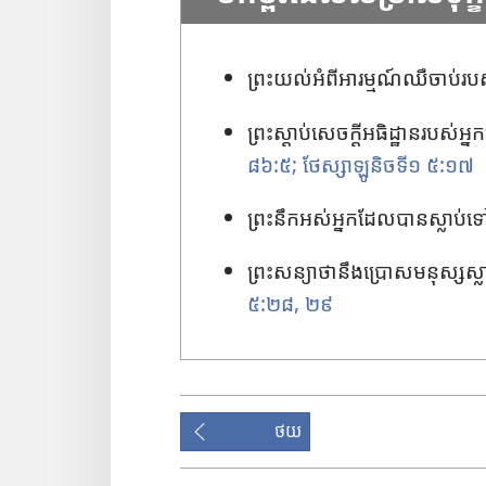
ព្រះ​យល់​អំពី​អារម្មណ៍​ឈឺ​ចាប់​រ
ព្រះ​ស្តាប់​សេចក្ដី​អធិដ្ឋាន​របស់
៨៦:៥;
ថែស្សាឡូនិច​ទី១ ៥:១៧
ព្រះ​នឹក​អស់​អ្នក​ដែល​បាន​ស្លាប់
ព្រះ​សន្យា​ថា​នឹង​ប្រោស​មនុស្ស​ស្
៥:២៨, ២៩
ថយ