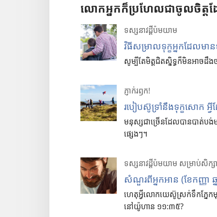
លោកអ្នកក៏ប្រហែលជាចូលចិត្តដ
ទស្សនាវដ្ដី
ប៉ម
យាម
វិធី​សម្រាល​ទុក្ខ​អ្នក​ដែល​មាន
សូម្បី​តែ​មិត្ដ​ជិត​ស្និទ្ធ​ក៏​មិន​អាច​ដឹង
ភ្ញាក់
រឭក!
របៀបស៊ូទ្រាំនឹងទុក្ខសោក អ្
មនុស្សជាច្រើនដែលបានបាត់បង់ម
ផ្សេងៗ។
ទស្សនាវដ្ដី
ប៉ម
យាម សម្រាប់សិក្ស
សំណួរពីអ្នកអាន (ខែកញ្ញា ឆ
ហេតុអ្វីលោកយេស៊ូស្រក់ទឹកភ្
នៅយ៉ូហាន ១១:៣៥?