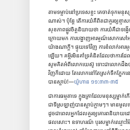
តាម​ទម្លាប់​នៅ​ប្រទេស​ខ្លះ គេ​ចាត់​ទុក​មនុស្ស​
ណាស់។ ប៉ុន្ដែ តើ​ការ​យំ​គឺ​ពិត​ជា​គួរ​ឲ្យ​ខ្ម
សុខភាព​ផ្លូវ​ចិត្ដ​និយាយ​ថា ការ​យំ​គឺ​ជា​ទង
ក្រោយ​មក ការ​បង្ហាញ​អារម្មណ៍​សោកសៅ​អាច​ជួយ​អ្
យ៉ាង​ណា​ក្ដី។ ផ្ទុយ​ទៅ​វិញ ការ​ខំ​លាក់​អារម្មណ៍​
ឡើយ។ គម្ពីរ​មិន​គាំ​ទ្រ​គំនិត​ដែល​ថា​ការ​ដែល
សូម​គិត​អំពី​លោក​យេស៊ូ ទោះ​ជា​លោក​ដឹង​ថា
វិញ​ក៏​ដោយ តែ​លោក​នៅ​តែ​ស្រក់​ទឹក​ភ្នែក
បាន​ស្លាប់!—
យ៉ូហាន ១១:៣៣​-​៣៥
ជា​ការ​ធម្មតា​ទេ ក្នុង​គ្រា​ដែល​មនុស្ស​ម្នាក់
ជា​ទី​ស្រឡាញ់​បាន​ស្លាប់​ភ្លាម​ៗ។ មាន​មូលហ
ដូច​ជា​ពេល​អ្នក​ដែល​គួរ​ឲ្យ​គោរព​និយាយ
ផល​សោះ។ ឧទាហរណ៍ បុរស​ម្នាក់​ឈ្មោះ​ម៉ៃក៍​នៅ​