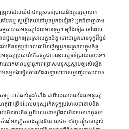
ប្រុស​ដែល​យំ​ថា​ជា​ប្រុស​ទន់​ជ្រាយ​និង​គួរ​ឲ្យ​ខ្មាស​គេ​
ាស​គេ​មែន​ឬ សូម្បី​តែ​យំ​នៅ​មុខ​អ្នក​ឯ​ទៀត? អ្នក​ជំនាញ​ខាង​
្វើ​ធម្មតា​របស់​មនុស្ស​ដែល​មាន​ទុក្ខ។ ម្យ៉ាង​ទៀត នៅ​ពេល​
នក​ឲ្យ​ធូរ​ស្រាល​ក្នុង​ចិត្ដ ទោះ​ជា​អ្នក​មាន​ទុក្ខ​ដ៏​ធ្ងន់​
កើត​ទុក្ខ​ប្រហែល​ជា​មិន​ធ្វើ​ឲ្យ​អ្នក​ធូរ​ស្រាល​ក្នុង​ចិត្ដ​
​មនុស្ស​ប្រុស​យំ​កើត​ទុក្ខ​ជា​ការ​ខុស​ឬ​ទន់​ជ្រាយ​នោះ​ទេ។
​លោក​មាន​ឫទ្ធានុភាព​ប្រោស​មនុស្ស​ស្លាប់​ឲ្យ​រស់​ឡើង​
​នៅ​មុខ​អ្នក​ឯ​ទៀត​កាល​ដែល​ឡាសា​ជា​សម្លាញ់​របស់​លោក​
​កើត​ទុក្ខ គាត់​ឆាប់​ផ្ទុះ​កំហឹង ជា​ពិសេស​ពេល​ដែល​មនុស្ស​
េតុ​ជា​ច្រើន​ដែល​មនុស្ស​កើត​ទុក្ខ​ប្រហែល​ជា​ឆាប់​ខឹង
​ដោយ​មិន​ចេះ​គិត ឬ​និយាយ​ពាក្យ​ដែល​មិន​សម​ហេតុ​សម​
អាហ្វ្រិក​ខាង​ត្បូង​និយាយ​ថា​៖ ​«​ឪ​ពុក​ខ្ញុំ​បាន​ស្លាប់​