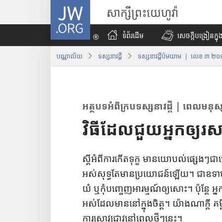
J
សាក្សីព្រះយេហូវ៉ា
W
.
ទំព័រដើម
សេចក្ដីបង្រៀនក្នុង
O
R
បណ្ណាល័យ
ទស្សនាវដ្ដី
ទស្សនាវដ្ដី
ប៉ម
យាម | លេខ ៣ ២០
G
អត្ថបទ​អំពី​ក្រប​ទស្សនាវដ្ដី | ពេល​មនុស្ស
វិធី​ដែល​ជួយ​អ្នក​ឲ្យ​រស
ស្ដី​អំពី​ការ​កើត​ទុក្ខ មាន​យោបល់​ផ្សេង​ៗ​ជា
អស់​សុទ្ធតែ​មាន​ប្រយោជន៍​ឡើយ។ ជា​ឧទាហរណ៍ 
យំ ឬ​កុំ​បញ្ចេញ​អារម្មណ៍​ឲ្យ​សោះ។ ប៉ុន្ដែ អ្ន
អស់​ដែល​មាន​នៅ​ក្នុង​ចិត្ដ។ យ៉ាង​ណា​ក្
ការ​ស្រាវ​ជ្រាវ​នៅ​ពេល​ថ្មី​ៗ​នេះ។