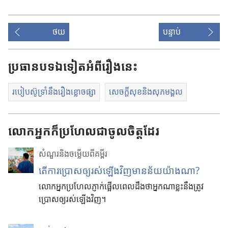
ថយ
បន្ទាប់
ប្រធាន
បទ
ឯទៀត
អំពី
រឿង
នេះ
របៀបស៊ូទ្រាំនឹងរឿងខ្លោចផ្សា
សេចក្ដីសុខនិងសុភមង្គល
លោកអ្នកក៏ប្រហែលជាចូលចិត្តដែរ
សំណួរនិងចម្លើយពីគម្ពីរ
តើការប្រោសឲ្យរស់ឡើងវិញមានន័យយ៉ាងណា?
លោកអ្នកប្រហែលភ្ញាក់ផ្អើលពេលដឹងថាអ្នកណាខ្លះនឹងត្រូវ
ប្រោសឲ្យរស់ឡើងវិញ។