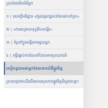
ថ
ថ
ព្រះរមែងគិតអំពីអ្នក
ត
ត
ច
ច
១ | សេចក្ដីអធិដ្ឋាន «[ចូរ]ផ្ទេរកង្វល់ទាំងអស់ទៅព្រះ»
ម្
ម្
ល
ល
២ | «ការសម្រាលទុក្ខពីបទគម្ពីរ»
ង
ង
សៀ
សំ
៣ | គំរូនៅក្នុងគម្ពីរអាចជួយអ្នក
វ
ឡេ
ភៅ
ង
អេ
អា
៤ | គម្ពីរផ្ដល់ការណែនាំដែលមានប្រយោជន៍
ឡិ
ន
ច
ទ
របៀបជួយអស់អ្នកដែលមានជំងឺផ្លូវចិត្ត
ត្
ស្
រូ
ស
ព្រះសន្យាថាយើងនឹងមានសុខភាពផ្លូវចិត្តដ៏ល្អឥតខ្ចោះ
និ
នា
ក
វ
ទ
ដ្
ស្
ដី