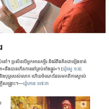
រ
ស់​នៅ។ ប្រសិន​បើ​អ្នក​អាន​គម្ពីរ និង​រំពឹង​គិត​ជា​ទៀង​ទាត់
នក​«​នឹង​បាន​កើត​ការ​នៅ​គ្រប់​ទាំង​ផ្លូវ»។ (
យ៉ូស្វេ ១:៨;
្រះ និង​បុត្រ​របស់​លោក ហើយ​ចំណេះ​ដែល​មក​ពី​ការ​ស្គាល់​
ក្ដី​សង្គ្រោះ។—
យ៉ូហាន ១៧:៣
​