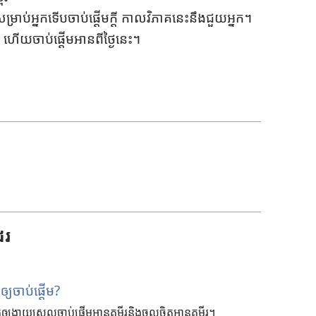
្រាប់​អ្នក​ទើប​ចាប់​ផ្ដើម​ក្ដី កាល​វិភាគ​នេះ​នឹង​ជួយ​អ្នក។
ហើយ​ចាប់​ផ្ដើម​អាន​ពី​ថ្ងៃ​នេះ។
ែរ
ំ​ឲ្យ​ចាប់​ផ្ដើម?
ឲ្យ​ងាយ​ស្រួល​ចាប់​ផ្ដើម​អាន​គម្ពីរ​និង​ចូល​ចិត្ដ​អាន​គម្ពីរ។