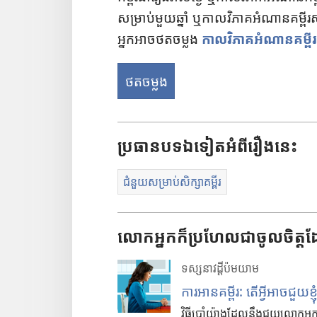
សម្រាប់​មួយ​ឆ្នាំ ឬ​កាល​វិភាគ​អំណាន​គម្ពីរ​សម
អ្នក​អាច​ថត​ចម្លង
កាល​វិភាគ​អំណាន​គម្ពីរ
ថត​ចម្លង
ប្រធាន
បទ
ឯទៀត
អំពី
រឿង
នេះ
ជំនួយសម្រាប់សិក្សាគម្ពីរ
លោកអ្នកក៏ប្រហែលជាចូលចិត្តដ
ទស្សនាវដ្ដី
ប៉ម
យាម
ការ​អាន​គម្ពីរ: តើ​អ្វី​អាច​ជួយ​ខ្ញុ
វិធី​ប្រាំ​យ៉ាង​ដែល​នឹង​ជួយ​លោក​អ្នក​