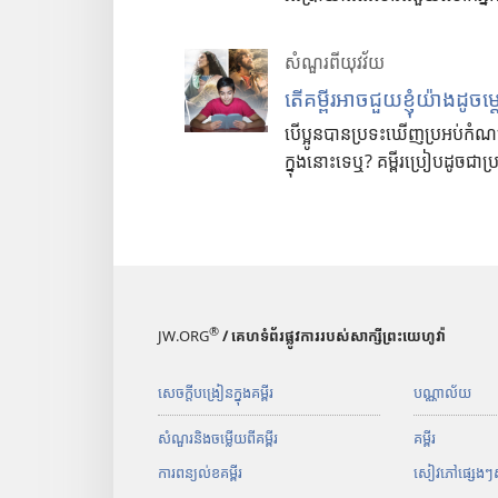
សំណួរពីយុវវ័យ
តើគម្ពីរអាចជួយខ្ញុំយ៉ាងដូចម្
បើប្អូនបានប្រទះឃើញប្រអប់កំណប
ក្នុងនោះទេឬ? គម្ពីរប្រៀបដូចជាប្
®
JW.ORG
/ គេហទំព័រផ្លូវការរបស់សាក្សីព្រះយេហូវ៉ា
សេចក្ដីបង្រៀនក្នុងគម្ពីរ
បណ្ណាល័យ
សំណួរនិងចម្លើយពីគម្ពីរ
គម្ពីរ
ការពន្យល់ខគម្ពីរ
សៀវភៅ​ផ្សេង​ៗ​សម