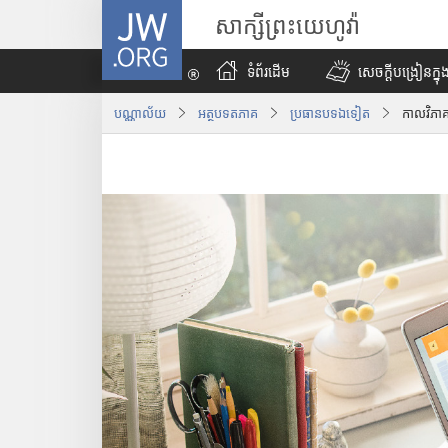
J
សាក្សីព្រះយេហូវ៉ា
W
.
ទំព័រដើម
សេចក្ដីបង្រៀនក្នុង
O
R
បណ្ណាល័យ
អត្ថបទ​ត​ភាគ
ប្រធានបទឯទៀត
កាលវិភាគ
G