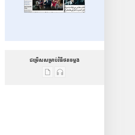
ជម្រើសសម្រាប់វិធីថតចម្លង
ជ
ជ
ម្
ម្
រើ
រើ
ស
ស
ស
ស
ម្
ម្
រា
រា
ប់
ប់