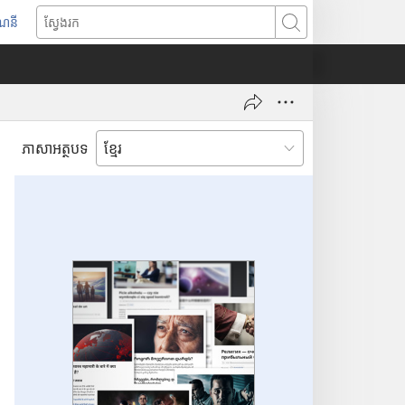
ណនី
ស្
វែ
ង
រ
ក
ភាសាអត្ថបទ