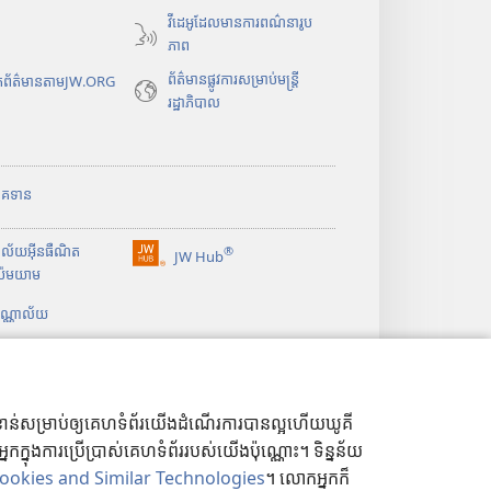
វីដេអូដែលមានការពណ៌នារូប
ក
ភាព
ម្
ម
ព័ត៌មាន​ផ្លូវ​ការ​សម្រាប់​មន្ត្រី​
រកព័ត៌មានតាមJW.ORG
វិ
រដ្ឋាភិបាល
ធី
w
i
n
ិភាគទាន
d
o
ាល័យអ៊ីនធឺណិត
®
w
JW Hub
(
ប៉មយាម
ថ្
បើ
មី
ណ្ណាល័យ
ក
)
ក
ម្
ម
វិ
ាសំខាន់សម្រាប់ឲ្យគេហទំព័រយើងដំណើរការបានល្អហើយឃូគី
ធី
ុងការប្រើប្រាស់គេហទំព័ររបស់យើងប៉ុណ្ណោះ។ ទិន្នន័យ
w
i
Cookies and Similar Technologies
។ លោកអ្នកក៏