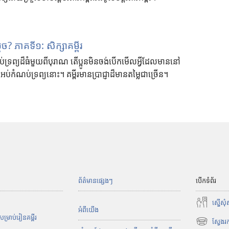
ដេច? ភាគទី១: សិក្សាគម្ពីរ
់ទ្រព្យដ៏ធំមួយពីបុរាណ តើប្អូនមិនចង់បើកមើលអ្វីដែលមាននៅ
រអប់កំណប់ទ្រព្យនោះ។ គម្ពីរមានប្រាជ្ញាដ៏មានតម្លៃជាច្រើន។
ព័ត៌មានផ្សេងៗ
បើកទំព័រ
ស្នើសុ
អំពី​យើង
្រាប់​រៀន​គម្ពីរ
ស្វែងរ
(