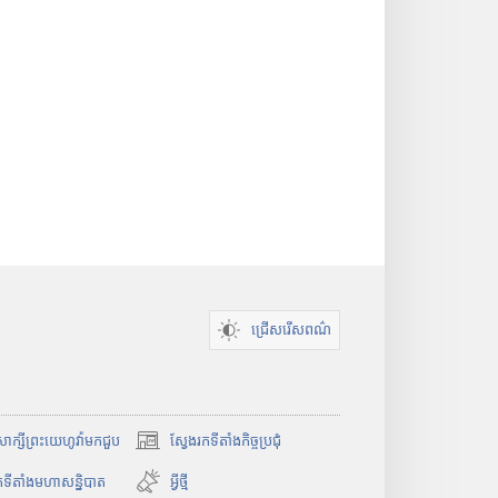
ជ្រើសរើសពណ៌
ំសាក្សីព្រះយេហូវ៉ាមកជួប
ស្វែងរកទីតាំងកិច្ចប្រជុំ
(
បើ
កទីតាំងមហាសន្និបាត
អ្វីថ្មី
ក