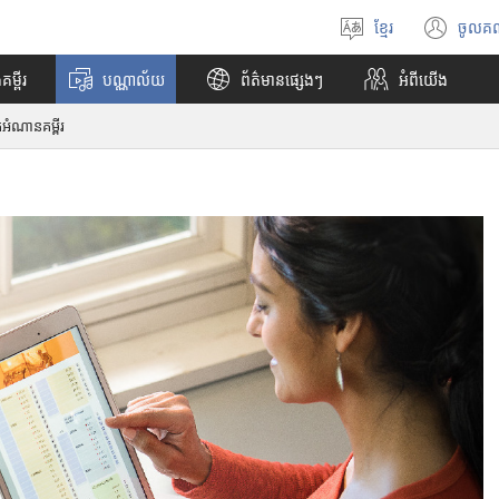
ខ្មែរ
ចូលគ
ជ្
(
រើ
បើ
គម្ពីរ
បណ្ណាល័យ
ព័ត៌មានផ្សេងៗ
អំពី​យើង
ស
ក
រើ
ក
អំណានគម្ពីរ
ស
ម្
ភា
ម
សា
វិ
ធី
w
i
n
d
o
w
ថ្
មី
)