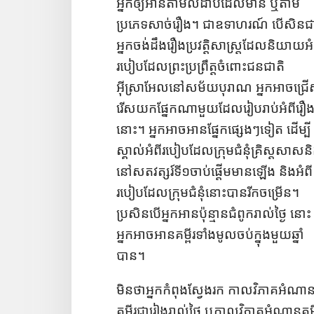
អ្នក​ឲ្យ​អាន​តាម​លំដាប់​ដែល​មាន ឬ​តាម​
ប្រភេទ​សាច់​រឿង។ ជា​ឧទាហរណ៍ បើ​សិន​ជា
អ្នក​ចង់​ដឹង​រឿង​ប្រវត្តិ​សាស្ត្រ​ដែល​និយាយ​អំព
របៀប​ដែល​ព្រះ​ប្រព្រឹត្ត​ចំពោះ​ជន​ជាតិ​
អ៊ីស្រាអែល​នៅ​សម័យ​បុរាណ អ្នក​អាច​ជ្រើ
រើស​យក​ផ្នែក​ណា​មួយ​ដែល​រៀប​រាប់​អំពី​រឿង
នោះ។ អ្នក​អាច​អាន​ផ្នែក​ផ្សេង​ៗ​ទៀត ដើម្បី​
ស្គាល់​អំពី​របៀប​ដែល​ក្រុម​ជំនុំ​គ្រិស្ត​សាសនិ
នៅ​សតវត្សរ៍​ទី​១​ចាប់​ផ្ដើម​មាន​ឡើង និង​អំពី​
របៀប​ដែល​ក្រុម​ជំនុំ​នោះ​បាន​រីក​ចម្រើន។
ប្រសិន​បើ​អ្នក​អាន​ប៉ុន្មាន​ជំពូក​រាល់​ថ្ងៃ នោះ​
អ្នក​អាច​អាន​គម្ពីរ​ទាំង​មូល​ចប់​ក្នុង​មួយ​ឆ្នាំ​
បាន។
មិន​ថា​អ្នក​កំពុង​ស្វែង​រក កាល​វិភាគ​អំណាន
គម្ពីរ​ជា​រៀង​រាល់​ថ្ងៃ ឬ​កាល​វិភាគ​អំណាន​គម្ពី