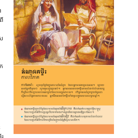
​
ី​
ស​
​
ក​
​
រ​