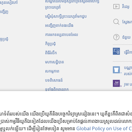
សំណួរដែលមនុស្សជាច្រើនសួរអំពីសាក្សី
ិងកូនសៀវភៅ
បើ
វីដេអូ
ព្រះយេហូវ៉ា
ក
អញ្ជើញ
ស្នើសុំសាក្សីព្រះយេហូវ៉ាមកជួប
ក
ស្វែង
ម្
អញ្ជើញទាក់ទងយើង
ម
ការមកទស្សនាបេតអែល
វិ
ជំនួយ
​ប្រជុំ
ធី
កិច្ចប្រជុំ
w
ធ្វើវ
ពិធីរំលឹក
i
(
n
បើ
មហាសន្និបាត
d
ក
បណ្ណ
សកម្មភាព
o
ក
(
របស់
w
ម្
បើ
បទពិសោធន៍
JW ប
ថ្
ម
ក
ទូទាំងពិភពលោក
មី
វិ
ក
)
ធី
ម្
ជា​ឯកសារ​សំឡេង
w
ម
i
វិ
ប​ល្ខោន​និយាយ
់គេហទំព័ររបស់យើង យើងប្រើឃូគីនិងបច្ចេកវិទ្យាស្រដៀងនេះ។ ឃូគីខ្លះគឺពិតជ
n
ធី
់កម្មវីធីឃូគីឯទៀតដែលយើងប្រើសម្រាប់តែផ្តល់ភាពងាយស្រួលដល់លោកអ្នកក្ន
d
w
្ជកម្មឬលក់ឡើយ។ ដើម្បីរៀនថែមទៀត សូមអាន
Global Policy on Use of 
o
i