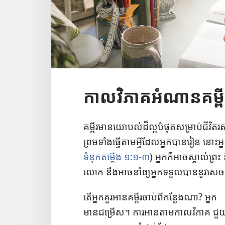
កាលវិភាគអំណានគម្ពី
គម្ពីរ​មាន​យោបល់​ដ៏​ល្អ​បំផុត​សម្រាប់​ជីវិត​រ
ព្រម​ទាំង​ធ្វើ​តាម​អ្វី​ដែល​អ្នក​បាន​រៀន នោះ​អ្
ទំនុក​តម្កើង ១:១​-​៣
) អ្នក​ក៏​អាច​ស្គាល់​ព
លោក នឹង​អាច​នាំ​ឲ្យ​អ្នក​ទទួល​បាន​នូវ​សេ​ច​
តើ​អ្នក​គួរ​អាន​គម្ពីរ​ចាប់​ពី​កន្លែង​ណា? អ្នក​
មាន​ជម្រើស។ ការ​អាន​តាម​កាល​វិភាគ ជួយ