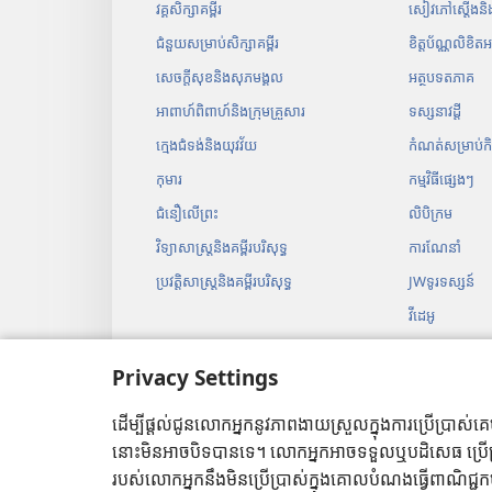
វគ្គសិក្សាគម្ពីរ
សៀវភៅស្ដើងន
ជំនួយសម្រាប់សិក្សាគម្ពីរ
ខិត្តប័ណ្ណលិខិត
សេចក្ដីសុខនិងសុភមង្គល
អត្ថបទ​ត​ភាគ
អាពាហ៍ពិពាហ៍និងក្រុមគ្រួសារ
ទស្សនាវដ្ដី
ក្មេងជំទង់និងយុវវ័យ
កំណត់​សម្រាប់​កិច្ច
កុមារ
កម្ម​វិធី​ផ្សេង​ៗ​
ជំនឿលើព្រះ
លិបិក្រម
វិទ្យាសាស្ត្រនិងគម្ពីរបរិសុទ្ធ
ការ​ណែនាំ
ប្រវត្ដិសាស្ត្រនិងគម្ពីរបរិសុទ្ធ
JWទូរទស្សន៍
វីដេអូ
បទ​ភ្លេង
Privacy Settings
ភាពយន្ត​គម្ពីរ​
អំណាន​គម្ពីរ​បែ
ដើម្បីផ្ដល់ជូនលោកអ្នកនូវភាពងាយស្រួលក្នុងការប្រើប្រាស
នោះមិនអាចបិទបានទេ។ លោកអ្នកអាចទទួលឬបដិសេធ ប្រើប្រាស
របស់លោកអ្នកនឹងមិនប្រើប្រាស់ក្នុងគោលបំណងធ្វើពាណិជ