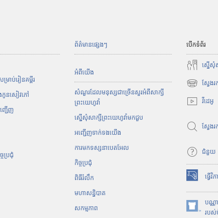
អូ
ព័ត៌មានផ្សេងៗ
បើកទំព័រ
ស្នើសុ
អំពី​យើង
្រាប់​រៀន​គម្ពីរ
ស្វែងរ
(
សំណួរដែលមនុស្សជាច្រើនសួរអំពីសាក្សី
ិងកូនសៀវភៅ
បើ
វីដេអូ
ព្រះយេហូវ៉ា
ក
អញ្ជើញ
ស្នើសុំសាក្សីព្រះយេហូវ៉ាមកជួប
ក
ស្វែង
ម្
អញ្ជើញទាក់ទងយើង
ម
ការមកទស្សនាបេតអែល
វិ
ជំនួយ
​ប្រជុំ
ធី
កិច្ចប្រជុំ
w
ធ្វើវ
ពិធីរំលឹក
i
(
n
បើ
មហាសន្និបាត
d
ក
បណ្ណ
សកម្មភាព
o
ក
(
របស់