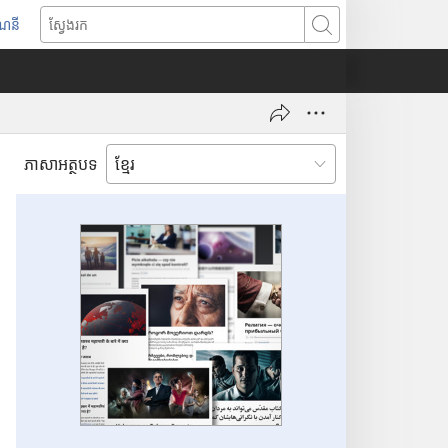
ណនី
ស្
វែ
ង
រ
ក
ភាសាអត្ថបទ