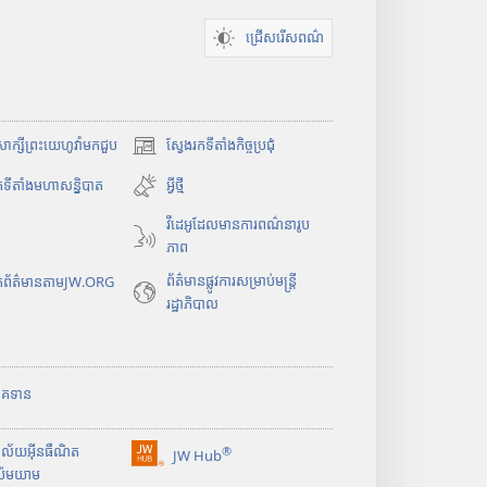
ទៀ
ត
ជ្រើសរើសពណ៌
ំសាក្សីព្រះយេហូវ៉ាមកជួប
ស្វែងរកទីតាំងកិច្ចប្រជុំ
(
បើ
កទីតាំងមហាសន្និបាត
អ្វីថ្មី
ក
វីដេអូដែលមានការពណ៌នារូប
ក
ភាព
ម្
ម
ព័ត៌មាន​ផ្លូវ​ការ​សម្រាប់​មន្ត្រី​
រកព័ត៌មានតាមJW.ORG
វិ
រដ្ឋាភិបាល
ធី
w
i
n
ិភាគទាន
d
o
ាល័យអ៊ីនធឺណិត
®
w
JW Hub
(
ប៉មយាម
ថ្