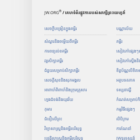
®
JW.ORG
/ គេហទំព័រផ្លូវការរបស់សាក្សីព្រះយេហូវ៉ា
សេចក្ដីបង្រៀនក្នុងគម្ពីរ
បណ្ណាល័យ
សំណួរនិងចម្លើយពីគម្ពីរ
គម្ពីរ
ការពន្យល់ខគម្ពីរ
សៀវភៅ​ផ្សេង​ៗ​សម
វគ្គសិក្សាគម្ពីរ
សៀវភៅស្ដើងន
ជំនួយសម្រាប់សិក្សាគម្ពីរ
ខិត្តប័ណ្ណលិខិត
សេចក្ដីសុខនិងសុភមង្គល
អត្ថបទ​ត​ភាគ
អាពាហ៍ពិពាហ៍និងក្រុមគ្រួសារ
ទស្សនាវដ្ដី
ក្មេងជំទង់និងយុវវ័យ
កំណត់​សម្រាប់​កិច្ច
កុមារ
កម្ម​វិធី​ផ្សេង​ៗ​
ជំនឿលើព្រះ
លិបិក្រម
វិទ្យាសាស្ត្រនិងគម្ពីរបរិសុទ្ធ
ការ​ណែនាំ
ប្រវត្ដិសាស្ត្រនិងគម្ពីរបរិសុទ្ធ
JWទូរទស្សន៍