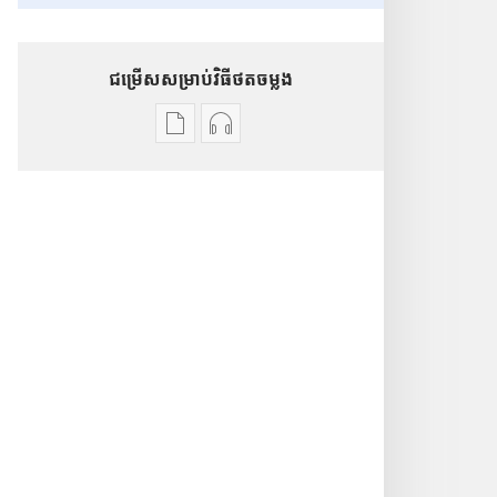
ជម្រើសសម្រាប់វិធីថតចម្លង
ជ
ជ
ម្
ម្
រើ
រើ
ស
ស
ស
ស
ម្
ម្
រា
រា
ប់
ប់
ថ
ថ
ត
ត
ច
ច
ម្
ម្
ល
ល
ង
ង