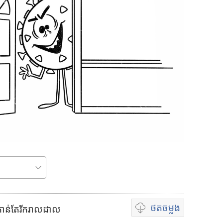
ថត
ចម្លង
រោគកាន់តែរីករាលដាល
ជ