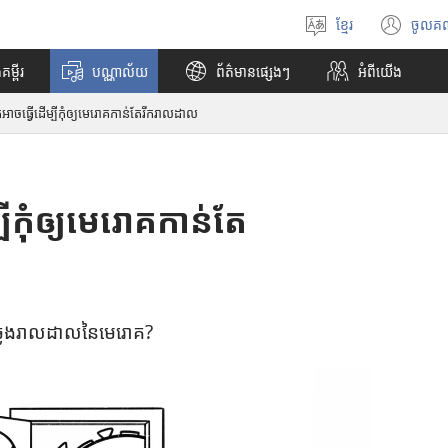
ខ្មែរ
ចូលគ
ជ្
(
រើ
បើ
គម្ពីរ
បណ្ណាល័យ
ព័ត៌មានផ្សេងៗ
អំពី​យើង
ស
ក
រើ
ក
នកអាចធ្វើដើម្បីកុំឲ្យមេរោគកាន់តែរីករាលដាល
ស
ម្
ភា
ម
សា
វិ
ធី
w
្បីកុំឲ្យមេរោគកាន់តែ
i
n
d
o
w
​ឆ្លង​រាល​ដាល​នៃ​មេ​រោគ?
ថ្
មី
)