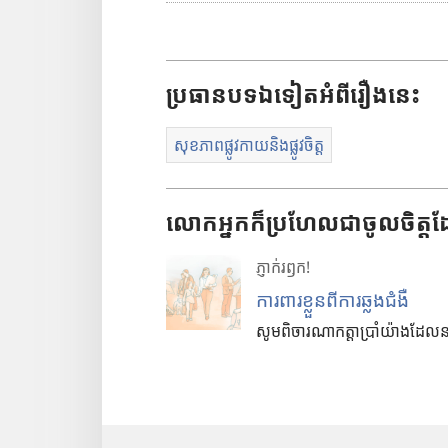
រើ
ង
ដេ
ស
ប្រធាន
បទ
ឯទៀត
អំពី
រឿង
នេះ
អូ
រើ
ស
សុខភាពផ្លូវកាយនិងផ្លូវចិត្ត
ភា
សា
លោកអ្នកក៏ប្រហែលជាចូលចិត្តដ
ភ្ញាក់
រឭក!
ការពារ​ខ្លួន​ពី​ការ​ឆ្លង​ជំងឺ
សូម​ពិចារណា​កត្តា​ប្រាំ​យ៉ាង​ដែល​នាំ​ឲ្យ​