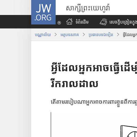
J
សាក្សីព្រះយេហូវ៉ា
W
.
ទំព័រដើម
សេចក្ដីបង្រៀនក្នុង
O
R
បណ្ណាល័យ
អត្ថបទ​ត​ភាគ
ប្រធានបទឯទៀត
អ្វីដែលអ្
G
អ្វីដែលអ្នកអាចធ្វើដើម
រីករាលដាល
តើ​តាម​របៀប​ណា​អ្នក​អាច​ការ​ពារ​ខ្លួន​ពី​ការ