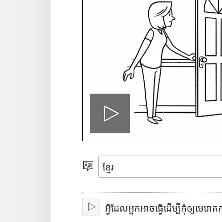
លេ
ង
សូ
ម
វី
អ្វីដែលអ្នកអាចធ្វើដើម្បីកុំឲ្យមេ
ជ្
លេ