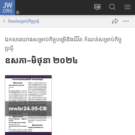
J
ចូ
ទំ
ស្
ប
W
ល
ព័
វែ
ង្
.
គ
កំណត់​សម្រាប់​កិច្ច​ប្រជុំ
រ
ង
ហា
O
ណ
ប្
រ
ញ
R
នី
ឯកសារ
យោង
សម្រាប់
កិច្ច
បម្រើ
និង
ជីវិត កំណត់
សម្រាប់
កិច្ច
ដូ
ក
ប
G
(
ប្រជុំ
រ
ព័
ញ្
បើ
ភា
ត៌
ជី
ក
ឧសភា–មិថុនា ២០២៤
សា
មា
ជ
ក
ន
ម្
ម្
តា
រើ
ម
ម
ស
វិ
J
ធី
W
w
.
i
O
n
R
d
G
o