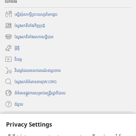
ស់
សៀ
បើកទំព័រ
ប៉
វ
ស្នើសុំសាក្សីព្រះយេហូវ៉ាមកជួប
ម
ភៅ
យា
អេ
ស្វែងរកទីតាំងកិច្ចប្រជុំ
(
ម
ឡិ
បើ
ស្វែងរកទីតាំងមហាសន្និបាត
ច
(
ក
បើ
ត្
ក
អ្វីថ្មី
ក
ម្
រូ
ក
វីដេអូ
ម
និ
ម្
វិ
ក
វីដេអូដែលមានការពណ៌នារូបភាព
ម
ធី
ឯ
វិ
w
ស្វែងរកព័ត៌មានតាមJW.ORG
ធី
ក
i
w
សា
n
ព័ត៌មាន​ផ្លូវ​ការ​សម្រាប់​មន្ត្រី​រដ្ឋាភិបាល
i
d
រ
n
ជំនួយ
o
យោ
d
w
ង
o
ថ្
ធ្វើវិភាគទាន
ស
w
(
Privacy Settings
មី
ថ្
បើ
ម្
)
មី
ក