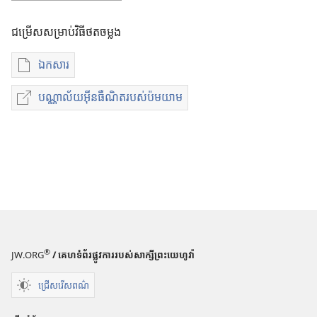
w
ថ្
ជម្រើសសម្រាប់វិធីថតចម្លង
មី
)
ឯកសារ
ជ
ម្
បណ្ណាល័យអ៊ីនធឺណិតរបស់ប៉មយាម
ប
រើ
ណ្
ស
ណា
ស
ល័
ម្
យ
រា
អ៊ី
ប់
ន
ថ
ធឺ
ត
ណិ
ច
®
JW.ORG
/ គេហទំព័រផ្លូវការរបស់សាក្សីព្រះយេហូវ៉ា
ត
ម្
រ
ល
ជ្រើសរើសពណ៌
ប
ង