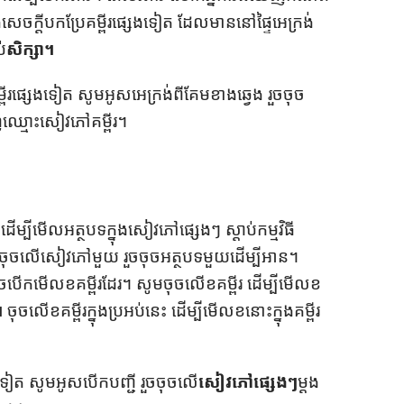
េចក្ដី​បក​ប្រែ​គម្ពីរ​ផ្សេង​ទៀត ដែល​មាន​នៅ​ផ្ទៃ​អេក្រង់​
់​
សិក្សា។
ីរ​ផ្សេង​ទៀត សូម​អូស​អេក្រង់​ពី​គែម​ខាង​ឆ្វេង រួច​ចុច​
​ឈ្មោះ​សៀវភៅ​គម្ពីរ។
ដើម្បី​មើល​អត្ថបទ​ក្នុង​សៀវភៅ​ផ្សេងៗ ស្ដាប់​កម្ម​វិធី​
ុច​លើ​សៀវភៅ​មួយ រួច​ចុច​អត្ថបទ​មួយ​ដើម្បី​អាន។
ើក​មើល​ខ​គម្ពីរ​ដែរ។ សូម​ចុច​លើ​ខ​គម្ពីរ ដើម្បី​មើល​ខ​
។
ចុច​លើ​ខ​គម្ពីរ​ក្នុង​ប្រអប់​នេះ ដើម្បី​មើល​ខ​នោះ​ក្នុង​គម្ពីរ​
ៀត សូម​អូស​បើក​បញ្ជី រួច​ចុច​លើ​
សៀវភៅ​ផ្សេងៗ
ម្ដង​