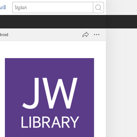
ណនី
ស្
វែ
ង
រ
ndroid
ក