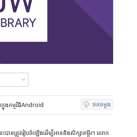
ថត
ចម្លង
យក្នុងកម្មវិធីAndroid
ជ
ម្
រើ
​នេះ​បាន​ត្រូវ​រៀប​ចំ​ឡើង​ដើម្បី​អាន​និង​សិក្សា​គម្ពីរ។ លោក​
ស