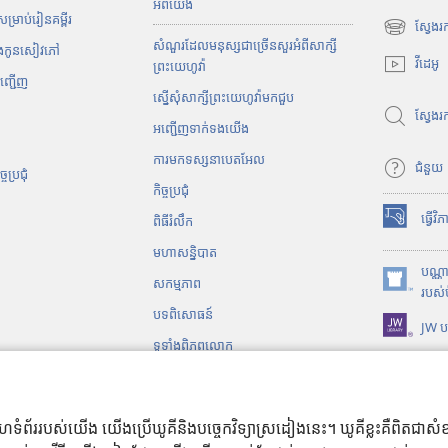
អំពី​យើង
្រាប់​រៀន​គម្ពីរ
ស្វែងរ
(
សំណួរដែលមនុស្សជាច្រើនសួរអំពីសាក្សី
ិងកូនសៀវភៅ
បើ
វីដេអូ
ព្រះយេហូវ៉ា
ក
អញ្ជើញ
ស្នើសុំសាក្សីព្រះយេហូវ៉ាមកជួប
ក
ស្វែង
ម្
អញ្ជើញទាក់ទងយើង
ម
ការមកទស្សនាបេតអែល
វិ
ជំនួយ
​ប្រជុំ
ធី
កិច្ចប្រជុំ
w
ធ្វើវ
ពិធីរំលឹក
i
(
n
បើ
មហាសន្និបាត
d
ក
បណ្ណ
សកម្មភាព
o
ក
(
របស់
w
ម្
បើ
បទពិសោធន៍
JW ប
ថ្
ម
ក
ទូទាំងពិភពលោក
មី
វិ
ក
)
ធី
ម្
ជា​ឯកសារ​សំឡេង
w
ម
i
វិ
ប​ល្ខោន​និយាយ
់គេហទំព័ររបស់យើង យើងប្រើឃូគីនិងបច្ចេកវិទ្យាស្រដៀងនេះ។ ឃូគីខ្លះគឺពិតជ
n
ធី