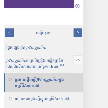
បញ្ជីអត្ថបទ
ថ
ប
យ
ន្
ផ្នែក​ផ្សេងៗនៃ
JW​បណ្ណាល័យ
ទា
ប់
JWបណ្ណាល័យ
សម្រាប់គ្រឿងអេឡិចត្រូនិក
ប
TM
ដែលដំណើរការដោយប្រព័ន្ធAndroid
ង្
ហា
ចូរចាប់ផ្ដើមប្រើ
JW បណ្ណាល័យ
ក្នុង
ញ
កម្មវិធីAndroid
ថែ
ម
របៀបថតចម្លងគម្ពីរក្នុងកម្មវិធីAndroid
ទៀ
ត