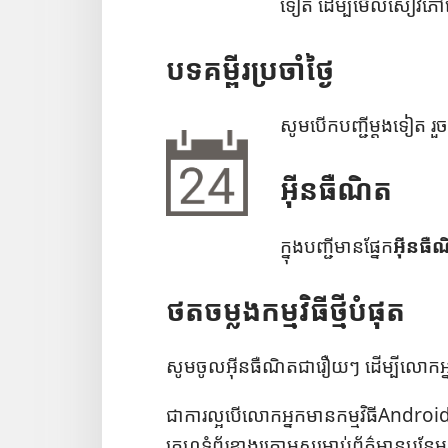
ទៀត ដើម្បី​មើល​សៀវភៅ​
បទ​គម្ពីរ​ប្រចាំ​ថ្ងៃ
សូម​បើក​បញ្ជី​ម្ដង​ទៀត រួច​
អ៊ីនធឺណិត
ក្នុង​បញ្ជី​មាន​ផ្នែក​
អ៊ីនធឺ
ថត​ចម្លង​កម្ម​វិធី​ថ្មី​បំផុត
សូម​ចូល​អ៊ីនធឺណិត​ជា​រឿយៗ ដើម្បី​លោក​អ្នក​
ជា​ការ​ល្អ​បើ​លោក​អ្នក​មាន​កម្ម​វិធី​Android​
គេហទំព័រ​ខាង​ក្រោម​សម្រាប់​ព័ត៌មាន​បន្ថែម