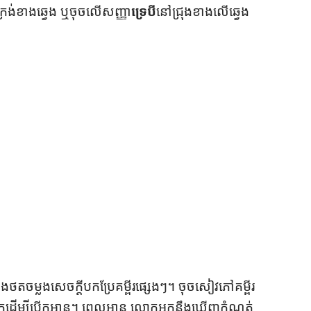
ក្រង់​ខាង​ឆ្វេង ឬ​ចុច​លើ​សញ្ញា​
ទ្រេបី​
នៅ​ជ្រុង​ខាង​លើ​ឆ្វេង​
ស
ម្
រា
ប់
ថ
ត
ច
ម្
ល
ង
វី
ដេ
អូ
ង​ថត​ចម្លង​សេចក្ដី​បក​ប្រែ​គម្ពីរ​ផ្សេងៗ។ ចុច​សៀវភៅ​គម្ពីរ​
ូក​ដើម្បី​បើក​អាន។ ពេល​អាន លោក​អ្នក​នឹង​ឃើញ​កំណត់​