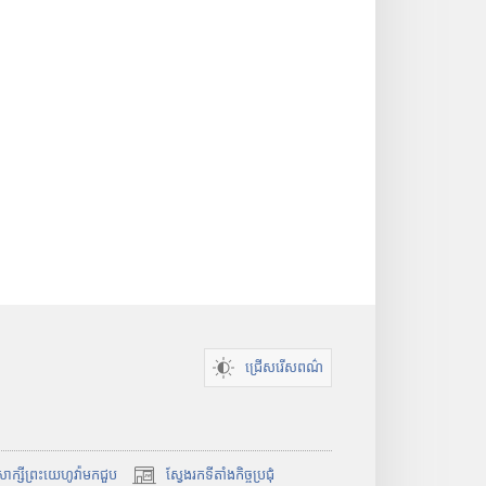
វិ
i
ធី
n
w
d
i
o
n
w
d
ថ្
o
មី
w
)
ថ្
មី
)
ជ្រើសរើសពណ៌
ំសាក្សីព្រះយេហូវ៉ាមកជួប
ស្វែងរកទីតាំងកិច្ចប្រជុំ
(