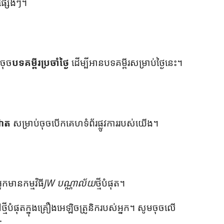
ផ្សេងៗ។
ចុច​
បទ​គម្ពីរ​ប្រចាំ​ថ្ងៃ
ដើម្បី​អាន​បទ​គម្ពីរ​សម្រាប់​ថ្ងៃ​នេះ។
ណិត
សម្រាប់​ចុច​បើក​គេហទំព័រ​ផ្លូវ​ការ​របស់​យើង។
មាន​កម្ម​វិធី​
JW បណ្ណាល័យ​
ថ្មី​បំផុត។
ថ្មី​បំផុត​ក្នុង​គ្រឿង​អេឡិចត្រូនិក​របស់​អ្នក។ សូម​ចុច​លើ​
: