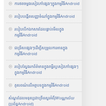
ការថតចម្លងសៀវភៅផ្សេងៗក្នុងកម្មវិធីAndroid
របៀបបង្កើតសញ្ញាចំណាំក្នុងកម្មវិធីAndroid
របៀបបើកឯកសារដែលធ្លាប់មើលក្នុង
កម្មវិធីAndroid
ជម្រើសផ្សេងៗដើម្បីសម្រួលការអានក្នុង
កម្មវិធីAndroid
របៀបស្វែងរកព័ត៌មានក្នុងគម្ពីរឬសៀវភៅផ្សេងៗ
ក្នុងកម្មវិធីAndroid
គូសពណ៌លើអត្ថបទក្នុងកម្មវិធីAndroid
សំណួរដែលមនុស្សជាច្រើនសួរអំពី
JWបណ្ណាល័យ
(ប្រព័ន្ធAndroid)