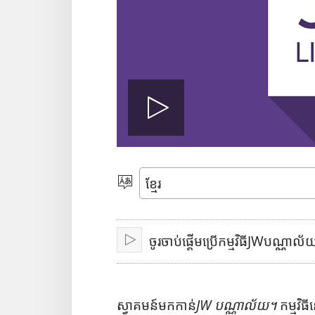
លេ
ង
សូ
ម
វី
ចូរចាប់ផ្ដើមប្រើកម្មវិធីJWបណ្ណាល័
ជ្
លេ
រើ
ង
ដេ
ស
ស្វាគមន៍​មក​កាន់​
JW បណ្ណាល័យ។
កម្ម​វិធី