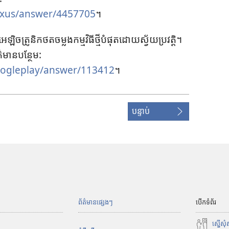
exus/answer/4457705
។
ឡិចត្រូនិក​ថត​ចម្លង​កម្ម​វិធី​ថ្មី​បំផុត​ដោយ​ស្វ័យប្រវត្ដិ។
៌មាន​បន្ថែម:
oogleplay/answer/113412
។
បន្ទាប់
ព័ត៌មានផ្សេងៗ
បើកទំព័រ
ស្នើសុ