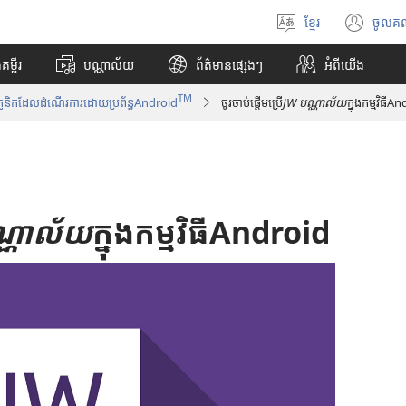
ខ្មែរ
ចូលគ
ជ្
(
រើ
បើ
គម្ពីរ
បណ្ណាល័យ
ព័ត៌មានផ្សេងៗ
អំពី​យើង
ស
ក
រើ
ក
TM
្រូនិកដែលដំណើរការដោយប្រព័ន្ធAndroid
ចូរចាប់ផ្ដើមប្រើ
JW បណ្ណាល័យ
ក្នុងកម្មវិធីA
ស
ម្
ភា
ម
សា
វិ
ធី
w
i
្ណាល័យ
ក្នុងកម្មវិធីAndroid
n
d
o
w
ថ្
មី
)