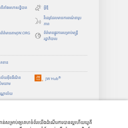
បើ
កទីតាំងមហាសន្និបាត
អ្វីថ្មី
ក
វីដេអូដែលមានការពណ៌នារូប
ក
ភាព
ម្
ម
ព័ត៌មាន​ផ្លូវ​ការ​សម្រាប់​មន្ត្រី​
រកព័ត៌មានតាមJW.ORG
វិ
រដ្ឋាភិបាល
ធី
w
i
n
ិភាគទាន
d
o
ាល័យអ៊ីនធឺណិត
®
w
JW Hub
(
ប៉មយាម
ថ្
បើ
មី
ណ្ណាល័យ
ក
)
ក
ម្
ម
វិ
ាសំខាន់សម្រាប់ឲ្យគេហទំព័រយើងដំណើរការបានល្អហើយឃូគី
ធី