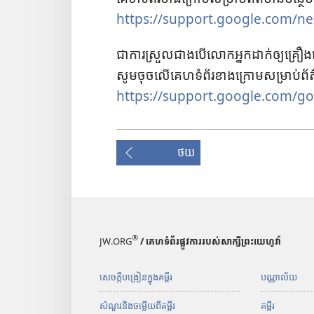
https://support.google.com/n
ជា​ការ​ស្រួល​ជាង​បើ​លោក​អ្នក​ដាក់​ឲ្យ​គ្រឿង​អេ
សូម​ចុច​លើ​គេហទំព័រ​ខាង​ក្រោម​សម្រាប់​ព័ត
https://support.google.com/g
ថយ
®
JW.ORG
/ គេហទំព័រផ្លូវការរបស់សាក្សីព្រះយេហូវ៉ា
សេចក្ដីបង្រៀនក្នុងគម្ពីរ
បណ្ណាល័យ
សំណួរនិងចម្លើយពីគម្ពីរ
គម្ពីរ