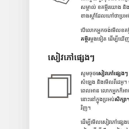
សម្គាល់ ខ​គម្ពីរ​យោង និង​ស
ខាង​ស្ដាំ​ដែល​ហៅ​ថា​ប្រអប
បើ​លោក​អ្នក​ចង់​មើល​ខ​គម្ព
គម្ពីរ​
ម្ដង​ទៀត ដើម្បី​ឃើញ
សៀវភៅ​ផ្សេងៗ
សូម​ចុច​
សៀវភៅ​ផ្សេងៗ
សំឡេង និង​មើល​វីដេអូ។ ច
ពេល​អាន លោក​អ្នក​ក៏​អាច​ប
នោះ​នៅ​ក្នុង​ប្រអប់​
សិក្សា
វិញ។
ដើម្បី​មើល​សៀវភៅ​ផ្សេង​ទ