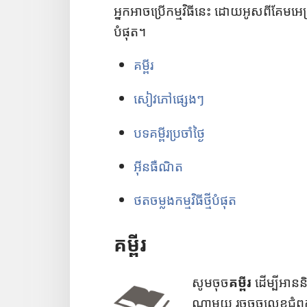
អូ
អ្នក​អាច​ប្រើ​កម្ម​វិធី​នេះ ដោយ​អូស​ពី​គែម​អេ
រើ
បំផុត។
ស
គម្ពីរ
ភា
សា
សៀវភៅ​ផ្សេងៗ
បទ​គម្ពីរ​ប្រចាំ​ថ្ងៃ
អ៊ីនធឺណិត
ថត​ចម្លង​កម្ម​វិធី​ថ្មី​បំផុត
គម្ពីរ
សូម​ចុច​
គម្ពីរ
ដើម្បី​អាន​និ
ណា​មួយ រួច​ចុច​លេខ​ជំព