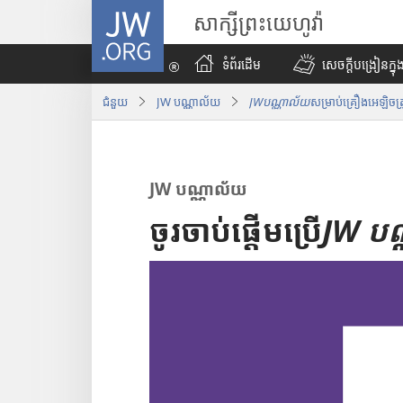
J
សាក្សីព្រះយេហូវ៉ា
W
.
ទំព័រដើម
សេចក្ដីបង្រៀនក្នុង
O
R
ជំនួយ
JW បណ្ណាល័យ
JWបណ្ណាល័យ
សម្រាប់គ្រឿងអេឡិចត
G
JW បណ្ណាល័យ
ចូរចាប់ផ្ដើមប្រើ
JW បណ