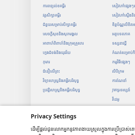
ការពន្យល់ខគម្ពីរ
សៀវភៅ​ផ្សេង​ៗ​សម
វគ្គសិក្សាគម្ពីរ
សៀវភៅស្ដើងន
ជំនួយសម្រាប់សិក្សាគម្ពីរ
ខិត្តប័ណ្ណលិខិត
សេចក្ដីសុខនិងសុភមង្គល
អត្ថបទ​ត​ភាគ
អាពាហ៍ពិពាហ៍និងក្រុមគ្រួសារ
ទស្សនាវដ្ដី
ក្មេងជំទង់និងយុវវ័យ
កំណត់​សម្រាប់​កិច្ច
កុមារ
កម្ម​វិធី​ផ្សេង​ៗ​
ជំនឿលើព្រះ
លិបិក្រម
វិទ្យាសាស្ត្រនិងគម្ពីរបរិសុទ្ធ
ការ​ណែនាំ
ប្រវត្ដិសាស្ត្រនិងគម្ពីរបរិសុទ្ធ
JWទូរទស្សន៍
វីដេអូ
បទ​ភ្លេង
Privacy Settings
ភាពយន្ត​គម្ពីរ​
អំណាន​គម្ពីរ​បែ
ដើម្បីផ្ដល់ជូនលោកអ្នកនូវភាពងាយស្រួលក្នុងការប្រើប្រាស