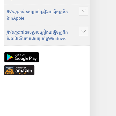
JWបណ្ណាល័យ
សម្រាប់គ្រឿងអេឡិចត្រូនិក
ប
ម៉ាកApple
ង្
ហា
JWបណ្ណាល័យ
សម្រាប់គ្រឿងអេឡិចត្រូនិក
ញ
ប
ដែលដំណើរការដោយប្រព័ន្ធWindows
ថែ
ង្
ម
ហា
ទៀ
ញ
A
ត
ថែ
n
ម
d
A
ទៀ
r
v
ត
o
a
i
i
d
l
A
a
p
b
p
l