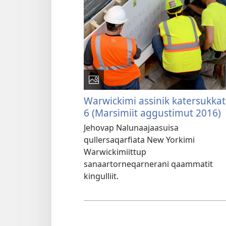
Warwickimi assinik katersukkat
6 (Marsimiit aggustimut 2016)
Jehovap Nalunaajaasuisa
qullersaqarfiata New Yorkimi
Warwickimiittup
sanaartorneqarnerani qaammatit
kingulliit.