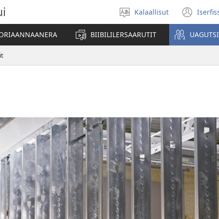
ui
Kalaallisut
Iserfi
Oqaatsit
(op
toqqakkit
new
ATORIAANNAANERA
BIIBILILERSAARUTIT
UAGUTS
win
it