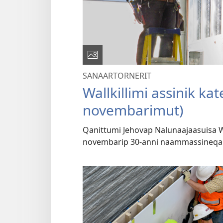
SANAARTORNERIT
Wallkillimi assinik k
novembarimut)
Qanittumi Jehovap Nalunaajaasuisa Wa
novembarip 30-anni naammassineqa