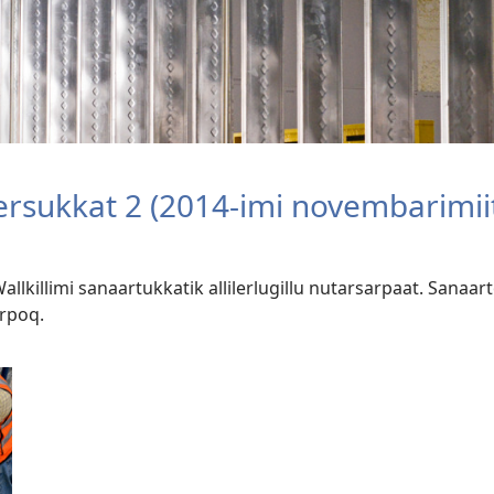
atersukkat 2 (2014-imi novembarimii
llkillimi sanaartukkatik allilerlugillu nutarsarpaat. Sanaa
rpoq.