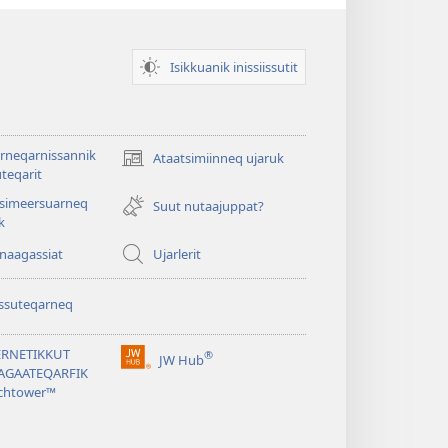
Isikkuanik inissiissutit
rneqarnissannik
Ataatsimiinneq ujaruk
(opens
teqarit
new
tsimeersuarneq
window)
Suut nutaajuppat?
k
nnaagassiat
Ujarlerit
ssuteqarneq
ERNETIKKUT
®
JW Hub
(opens
AGAATEQARFIK
new
chtower™
window)