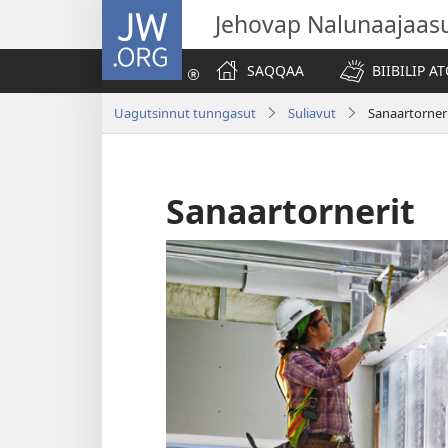
JW.ORG
Jehovap Nalunaajaas
SAQQAA
BIIBILIP 
Uagutsinnut tunngasut
Suliavut
Sanaartorner
Sanaartornerit