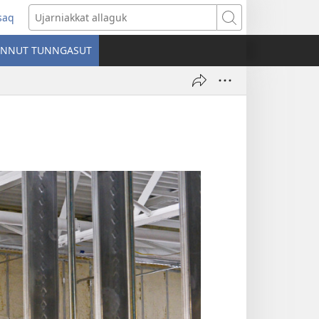
ssaq
ens
Ujarniakkat
allaguk
INNUT TUNNGASUT
dow)