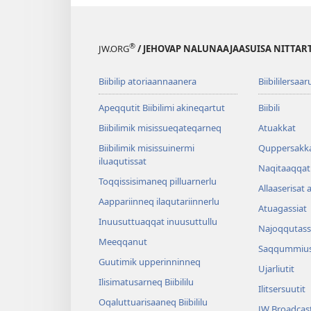
®
JW.ORG
/ JEHOVAP NALUNAAJAASUISA NITTAR
Biibilip atoriaannaanera
Biibililersaar
Apeqqutit Biibilimi akineqartut
Biibili
Biibilimik misis­sueqateqar­neq
Atuakkat
Biibilimik misissuinermi
Quppersakk
iluaqutissat
Naqitaaqqat 
Toqqissisimaneq pilluarnerlu
Allaaserisat 
Aappariinneq ilaqutariinnerlu
Atuagassiat
Inuusuttuaqqat inuusuttullu
Najoqqutass
Meeqqanut
Saqqummius
Guutimik upperinninneq
Ujarliutit
Ilisimatusarneq Biibililu
Ilitsersuutit
Oqaluttuarisaaneq Biibililu
JW Broadcas