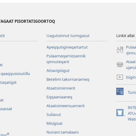
TAGAAT PISORTATIGOORTOQ
utit
Uagutsinnut tunngasut
Linkit allat
Apeqqutigineqartartut
Pulaa
qinnu
Pulaarneqarnissannik
qinnuteqarit
Ataa
at
(opens
ujaru
Attavigisigut
new
qaaqqusissutillu
Isigi
window)
Betelimi takornariarneq
ataqatigiit
Ataatsimiin­nerit
Tuni
(opens
Eqqaaniaaneq
at
new
Ataatsimeersuarnerit
window)
INT
sassat
ATU
Suliavut
(opens
Wat
new
Misigisat
window)
Nunani tamalaani
®
ting