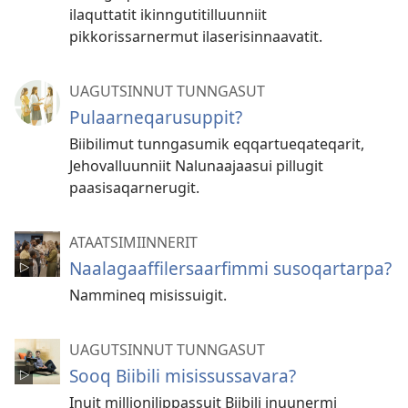
ilaquttatit ikinngutitilluunniit
pikkorissarnermut ilaserisinnaavatit.
UAGUTSINNUT TUNNGASUT
Pulaarneqarusuppit?
Biibilimut tunngasumik eqqar­tueqateqarit,
Jehovalluunniit Nalunaajaasui pillugit
paasisaqarnerugit.
ATAATSIMIIN­NERIT
Naalagaaffilersaarfimmi susoqartarpa?
Nammineq misissuigit.
UAGUTSINNUT TUNNGASUT
Sooq Biibili misissussavara?
Inuit millionilippassuit Biibili inuunermi