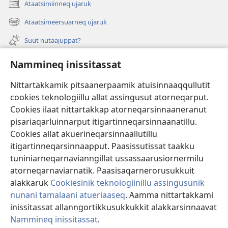
Ataatsimiinneq ujaruk
(opens
new
Ataatsimeersuarneq ujaruk
(opens
window)
new
Suut nutaajuppat?
window)
Isiginnaagassiat
Nammineq inissitassat
Ujarlerit
Nittartakkamik pitsaanerpaamik atuisinnaaqqullutit
cookies teknologiillu allat assingusut atorneqarput.
Tunissuteqarneq
(opens
Cookies ilaat nittartakkap atorneqarsinnaaneranut
new
pisariaqarluinnarput itigartinneqarsinnaanatillu.
window)
INTERNETIKKUT ATUAGAATEQARFIK Watchtower™
Cookies allat akuerineqarsinnaallutillu
(opens
new
itigartinneqarsinnaapput. Paasissutissat taakku
®
JW Hub
window)
tuniniarneqarnavianngillat ussassaarusiornermilu
(opens
new
atorneqarnaviarnatik. Paasisaqarnerorusukkuit
window)
alakkaruk
Cookiesinik teknologiinillu assingusunik
nunani tamalaani atueriaaseq
. Aamma nittartakkami
Copyright
© 2026 Watch Tower Bible and Tract Society of Pennsylvania.
inissitassat allanngortikkusukkukkit alakkarsinnaavat
ATUINERMUT PIUMASAQAATIT
|
PAASISSUTISSANIK ATUERIAASEQ
|
Nammineq inissitassat
.
NAMMINEQ INISSITASSAT