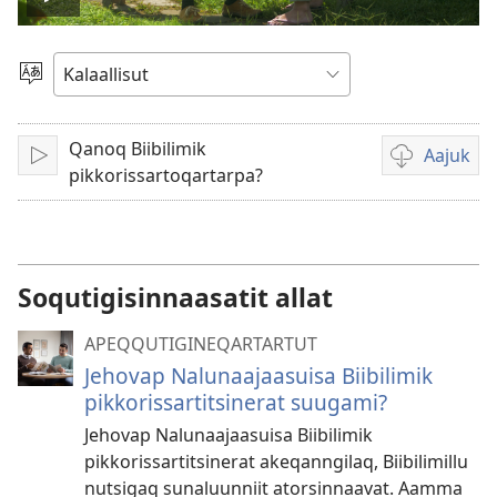
Play
video
Oqaatsit
toqqakkit
Qanoq Biibilimik
Aajuk
Isiginnaaruk/Tusarnaaruk
Filminik
pikkorissartoqartarpa?
aallernissam
iluarsiissutaa
Soqutigisinnaasatit allat
APEQQUTIGINEQARTARTUT
Jehovap Nalunaajaasuisa Biibilimik
pikkorissartitsinerat suugami?
Jehovap Nalunaajaasuisa Biibilimik
pikkorissartitsinerat akeqanngilaq, Biibilimillu
nutsigaq sunaluunniit atorsinnaavat. Aamma