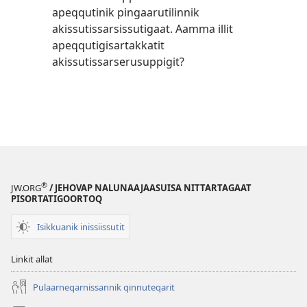
apeqqutinik pingaarutilinnik
akissutissarsissutigaat. Aamma illit
apeqqutigisartakkatit
akissutissarserusuppigit?
®
JW.ORG
/ JEHOVAP NALUNAAJAASUISA NITTARTAGAAT
PISORTATIGOORTOQ
Isikkuanik inissiissutit
Linkit allat
Pulaarneqarnissannik qinnuteqarit