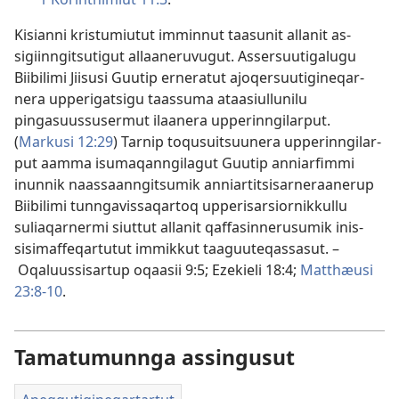
Kisian­ni kristumiutut im­min­nut taasunit al­lanit as­
sigiin­ngitsutigut al­laaneruvugut. As­sersuutigalugu
Biibilimi Jiisusi Guutip er­neratut ajoqersuutigineqar­
nera up­perigatsigu taas­suma ataasiul­lunilu
pingasuus­susermut ilaanera up­perin­ngilar­put.
(
Markusi 12:29
) Tar­nip toqusuitsuunera up­perin­ngilar­
put aam­ma isumaqan­ngilagut Guutip an­niarfim­mi
inun­nik naas­saan­ngitsumik an­niar­titsisar­neraanerup
Biibilimi tun­ngavis­saqar­toq up­perisarsior­nik­kul­lu
suliaqar­nermi siut­tut al­lanit qaf­fasin­nerusumik inis­
sisimaf­feqar­tutut im­mik­kut taaguuteqas­sasut. –
Oqaluus­sisar­tup oqaasii 9:5;
Ezekieli 18:4;
Mat­thæusi
23:8-10
.
Tamatumunnga assingusut