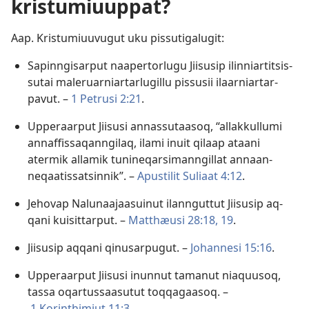
kristumiuup­pat?
Aap. Kristumiuuvugut uku pis­sutigalugit:
Sapin­ngisar­put naaper­torlugu Jiisusip ilin­niar­titsis­
sutai maleruar­niar­tarlugil­lu pis­susii ilaar­niar­tar­
pavut. –
1 Petrusi 2:21
.
Up­peraar­put Jiisusi an­nas­sutaasoq, “al­lak­kul­lumi
an­naf­fis­saqan­ngilaq, ilami inuit qilaap ataani
atermik al­lamik tunineqarsiman­ngil­lat an­naan­
neqaatis­satsin­nik”. –
Apustilit Suliaat 4:12
.
Jehovap Nalunaajaasuinut ilan­ngut­tut Jiisusip aq­
qani kuisit­tar­put. –
Mat­thæusi 28:18, 19
.
Jiisusip aq­qani qinusar­pugut. –
Johan­nesi 15:16
.
Up­peraar­put Jiisusi inun­nut tamanut niaquusoq,
tas­sa oqar­tus­saasutut toq­qagaasoq. –
1 Korinthimiut 11:3
.