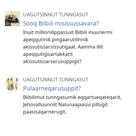
UAGUTSINNUT TUNNGASUT
Sooq Biibili misissussavara?
Inuit millionilippassuit Biibili inuunermi
apeqqutinik pingaarutilinnik
akissutissarsissutigaat. Aamma illit
apeqqutigisartakkatit
akissutissarserusuppigit?
UAGUTSINNUT TUNNGASUT
Pulaarneqarusuppit?
Biibilimut tunngasumik eqqar­tueqateqarit,
Jehovalluunniit Nalunaajaasui pillugit
paasisaqarnerugit.