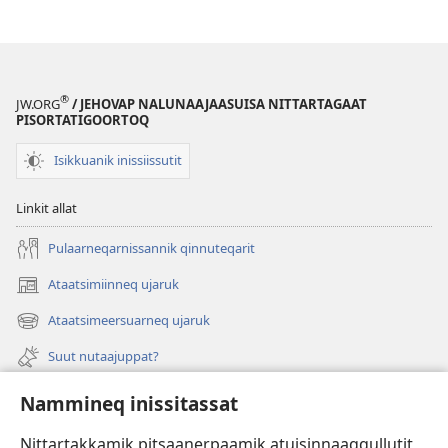
®
JW.ORG
/ JEHOVAP NALUNAAJAASUISA NITTARTAGAAT
PISORTATIGOORTOQ
Isikkuanik inissiissutit
Linkit allat
Pulaarneqarnissannik qinnuteqarit
Ataatsimiinneq ujaruk
(opens
new
Ataatsimeersuarneq ujaruk
(opens
window)
new
Suut nutaajuppat?
window)
Isiginnaagassiat
Nammineq inissitassat
Ujarlerit
Nittartakkamik pitsaanerpaamik atuisinnaaqqullutit