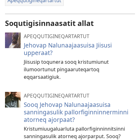
Apeqqutigineqartartut
Soqutigisinnaasatit allat
APEQQUTIGINEQARTARTUT
Jehovap Nalunaajaasuisa Jiisusi
upperaat?
Jiisusip toqunera sooq kristumiunut
ilumoortunut pingaaruteqartoq
eqqarsaatigiuk.
APEQQUTIGINEQARTARTUT
Sooq Jehovap Nalunaajaasuisa
sanningasulik pallorfiginninnerminni
atorneq ajorpaat?
Kristumiuugaluarluta pallorfiginninnitsinni
sanningasulik atorneq ajorparput. Sooq?