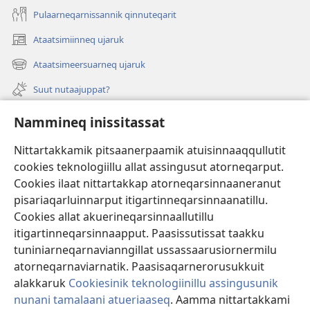
Pulaarneqarnissannik qinnuteqarit
Ataatsimiinneq ujaruk
(opens
new
Ataatsimeersuarneq ujaruk
(opens
window)
new
Suut nutaajuppat?
window)
Isiginnaagassiat
Nammineq inissitassat
Ujarlerit
Nittartakkamik pitsaanerpaamik atuisinnaaqqullutit
cookies teknologiillu allat assingusut atorneqarput.
Tunissuteqarneq
(opens
Cookies ilaat nittartakkap atorneqarsinnaaneranut
new
pisariaqarluinnarput itigartinneqarsinnaanatillu.
window)
INTERNETIKKUT ATUAGAATEQARFIK Watchtower™
Cookies allat akuerineqarsinnaallutillu
(opens
new
itigartinneqarsinnaapput. Paasissutissat taakku
®
JW Hub
window)
tuniniarneqarnavianngillat ussassaarusiornermilu
(opens
new
atorneqarnaviarnatik. Paasisaqarnerorusukkuit
window)
alakkaruk
Cookiesinik teknologiinillu assingusunik
nunani tamalaani atueriaaseq
. Aamma nittartakkami