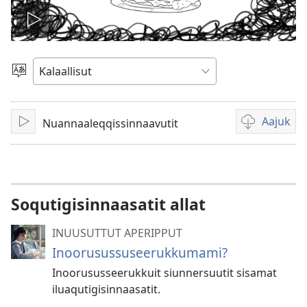
Play
video
Oqaatsit
toqqakkit
Aajuk
Nuannaaleqqissinnaavutit
Isiginnaaruk/Tusarnaaruk
Filminik
aallernissam
iluarsiissutaa
Soqutigisinnaasatit allat
INUUSUTTUT APERIPPUT
Inoorusus­suseeruk­kumami?
Inoorususseerukkuit siunnersuutit sisamat
iluaqutigisinnaasatit.