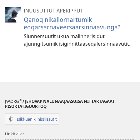
INUUSUTTUT APERIPPUT
Qanoq nikallornartumik
eqqarsarnaveer­saarsinnaavunga?
Siunnersuutit ukua malinnerisigut
ajunngitsumik isiginnittaaseqaler­sinnaavutit.
®
JW.ORG
/ JEHOVAP NALUNAAJAASUISA NITTARTAGAAT
PISORTATIGOORTOQ
Isikkuanik inissiissutit
Linkit allat