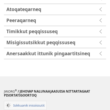
Atoqateqarneq
Peeraqarneq
Timikkut peqqissuseq
Misigissutsikkut peqqissuseq
Anersaakkut ittunik pingaartitsineq
®
JW.ORG
/ JEHOVAP NALUNAAJAASUISA NITTARTAGAAT
PISORTATIGOORTOQ
Isikkuanik inissiissutit