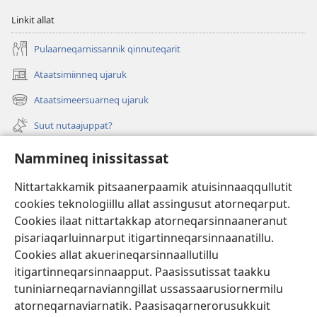
Linkit allat
Pulaarneqarnissannik qinnuteqarit
Ataatsimiinneq ujaruk
(opens
new
Ataatsimeersuarneq ujaruk
(opens
window)
new
Suut nutaajuppat?
window)
Isiginnaagassiat
Nammineq inissitassat
Ujarlerit
Nittartakkamik pitsaanerpaamik atuisinnaaqqullutit
cookies teknologiillu allat assingusut atorneqarput.
Tunissuteqarneq
(opens
Cookies ilaat nittartakkap atorneqarsinnaaneranut
new
pisariaqarluinnarput itigartinneqarsinnaanatillu.
window)
INTERNETIKKUT ATUAGAATEQARFIK Watchtower™
Cookies allat akuerineqarsinnaallutillu
(opens
itigartinneqarsinnaapput. Paasissutissat taakku
new
®
JW Hub
window)
tuniniarneqarnavianngillat ussassaarusiornermilu
(opens
new
atorneqarnaviarnatik. Paasisaqarnerorusukkuit
window)