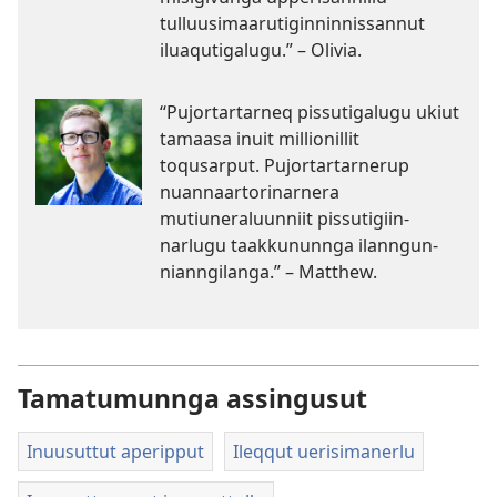
tulluusimaarutigin­ninnissannut
iluaqutigalugu.” – Olivia.
“Pujortartarneq pissutigalugu ukiut
tamaasa inuit millionillit
toqusarput. Pujortar­tarnerup
nuannaar­torinarnera
mutiuneraluunniit pissutigiin­
narlugu taakkununnga ilanngun­
nianngilanga.” – Matthew.
Tamatumunnga assingusut
Inuusuttut aperipput
Ileqqut uerisimanerlu