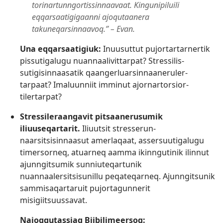
torinar­tunngor­tissinnaavaat. Kingunipiluili
eqqarsaatigigaanni ajoqutaanera
takuneqarsinnaavoq.” – Evan.
Una eqqarsaatigiuk:
Inuusuttut pujortar­tarnertik
pissutigalugu nuannaalivittarpat? Stressilis­
sutigisin­naasatik qaangerluarsin­naaneruler­
tarpaat? Imaluunniit imminut ajornar­torsior­
tilertarpat?
Stressileraangavit pitsaanerusumik
iliuuseqartarit.
Iliuutsit stresserun­
naarsitsisinnaasut amerlaqaat, assersuutigalugu
timersorneq, atuarneq aamma ikinngutinik ilinnut
ajunngitsumik sunniuteqartunik
nuannaalersitsisunillu peqateqarneq. Ajunngitsunik
sammisaqartaruit pujortagunnerit
misigiitsuussavat.
Najoqqutassiaq Biibilimeersoq: