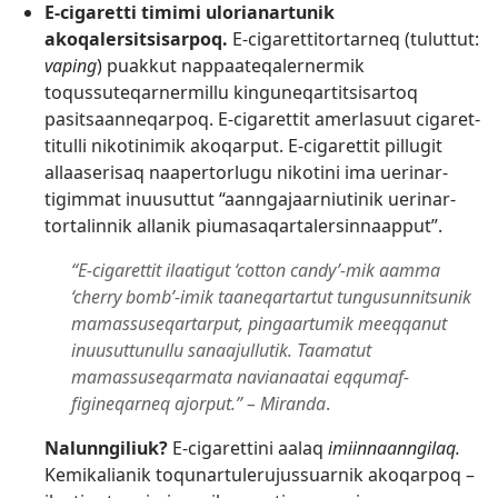
E-cigaretti timimi ulorianartunik
akoqalersitsisarpoq.
E-cigaret­titortarneq (tuluttut:
vaping
) puakkut nappaateqalernermik
toqussuteqar­nermillu kinguneqar­titsisartoq
pasitsaan­neqarpoq. E-cigarettit amerlasuut cigaret­
titulli nikotinimik akoqarput. E-cigarettit pillugit
allaaserisaq naapertorlugu nikotini ima uerinar­
tigimmat inuusuttut “aanngajaar­niutinik uerinar­
tortalinnik allanik piumasaqar­talersin­naapput”.
“E-cigarettit ilaatigut ‘cotton candy’-mik aamma
‘cherry bomb’-imik taaneqartartut tungusun­nitsunik
mamassuseqartarput, pingaartumik meeqqanut
inuusut­tunullu sanaajullutik. Taamatut
mamassuseqarmata navianaatai eqqumaf­
figineqarneq ajorput.” – Miranda
.
Nalunngiliuk?
E-cigarettini aalaq
imiinnaanngilaq.
Kemikalianik toqunar­tulerujus­suarnik akoqarpoq –