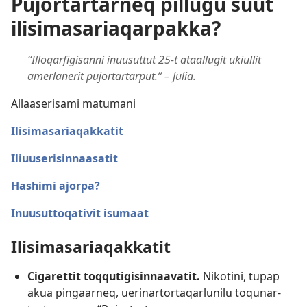
Pujortartarneq pillugu suut
ilisimasariaqarpakka?
“Illoqarfigisanni inuusuttut 25-t ataallugit ukiullit
amerlanerit pujortartarput.” – Julia.
Allaaserisami matumani
Ilisimasariaqakkatit
Iliuuserisinnaasatit
Hashimi ajorpa?
Inuusuttoqativit isumaat
Ilisimasariaqakkatit
Cigarettit toqqutigisin­naavatit.
Nikotini, tupap
akua pingaarneq, uerinar­tortaqarlunilu toqunar­