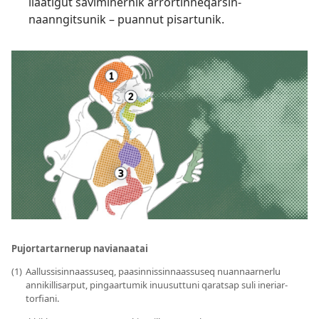
ilaatigut saviminernik arrortin­neqarsin­
naanngitsunik – puannut pisartunik.
Pujortar­tarnerup navianaatai
(1)
Aallussisin­naassuseq, paasinnis­sinnaassuseq nuannaarnerlu
annikil­lisarput, pingaartumik inuusuttuni qaratsap suli ineriar­
torfiani.