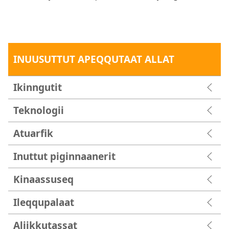
INUUSUTTUT APEQQUTAAT ALLAT
Ikinngutit
Teknologii
Atuarfik
Inuttut piginnaanerit
Kinaassuseq
Ileqqupalaat
Aliikkutassat