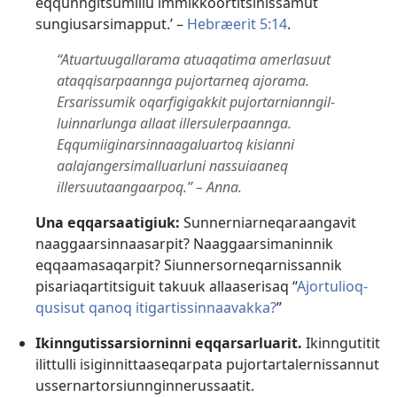
eqqunngitsumillu immikkoor­titsinissamut
sungiusarsimapput.’ –
Hebræerit 5:14
.
“Atuartuugallarama atuaqatima amerlasuut
ataqqisarpaannga pujortarneq ajorama.
Ersarissumik oqarfigigakkit pujortar­nianngil­
luinnarlunga allaat illersulerpaannga.
Eqqumiiginarsin­naagaluartoq kisianni
aalajangersimal­luarluni nassuiaaneq
illersuutaangaarpoq.” – Anna.
Una eqqarsaatigiuk:
Sunnerniar­neqaraangavit
naaggaarsin­naasarpit? Naaggaarsimaninnik
eqqaamasaqarpit? Siunnersor­neqarnissannik
pisariaqar­titsiguit takuuk allaaserisaq “
Ajortulioq­
qusisut qanoq itigartis­sinnaavakka?
”
Ikinngutis­sarsiorninni eqqarsarluarit.
Ikinngutitit
ilittulli isiginnit­taaseqarpata pujortar­talernissannut
ussernar­torsiun­nginnerussaatit.