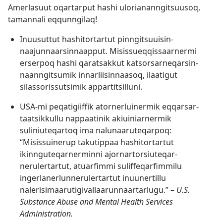
Amerlasuut oqartarput hashi ulorianan­ngitsuusoq,
tamannali eqqunngilaq!
Inuusuttut hashitortartut pinngitsuuisin­
naajunnaarsin­naapput. Misissueq­qissaarnermi
erserpoq hashi qaratsakkut katsorsar­neqarsin­
naanngitsumik innarliisinnaasoq, ilaatigut
silassoris­sutsimik appartitsilluni.
USA-mi peqatigiiffik atornerluinermik eqqarsar­
taatsikkullu nappaatinik akiuiniarnermik
suliniuteqartoq ima nalunaaruteqarpoq:
“Misissuinerup takutippaa hashitortartut
ikinnguteqar­nerminni ajornar­torsiuteqar­
nerulertartut, atuarfimmi suliffeqarfimmilu
ingerlanerlun­nerulertartut inuunertillu
nalerisimaarutigival­laarunnaar­tarlugu.” –
U.S.
Substance Abuse and Mental Health Services
Administration.