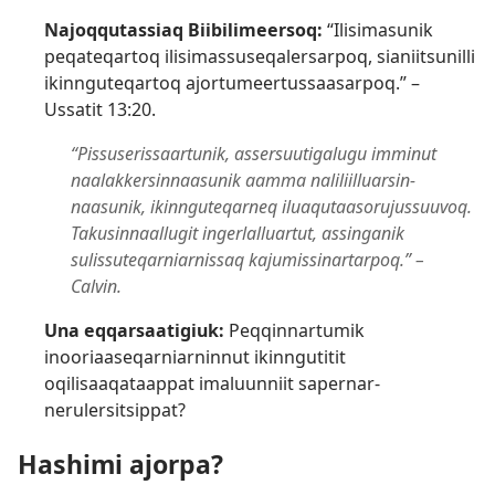
Najoqqutassiaq Biibilimeersoq:
“Ilisimasunik
peqateqartoq ilisimas­suseqalersarpoq, sianiitsunilli
ikinnguteqartoq ajortumeer­tussaasarpoq.” –
Ussatit 13:20
.
“Pissuseris­saartunik, assersuutigalugu imminut
naalakkersin­naasunik aamma naliliil­luarsin­
naasunik, ikinnguteqarneq iluaqutaasorujussuuvoq.
Takusin­naallugit ingerlal­luartut, assinganik
sulissuteqar­niarnissaq kajumis­sinartarpoq.” –
Calvin.
Una eqqarsaatigiuk:
Peqqinnartumik
inooriaaseqar­niarninnut ikinngutitit
oqilisaaqataappat imaluunniit sapernar­
nerulersitsippat?
Hashimi ajorpa?