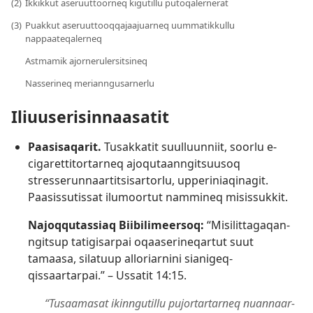
(2)
Ikkikkut aseruut­toorneq kigutillu putoqalernerat
(3)
Puakkut aseruut­tooqqajaajuarneq uummatikkullu
nappaateqalerneq
Astmamik ajornerulersitsineq
Nasserineq merianngusarnerlu
Iliuuserisin­naasatit
Paasisaqarit.
Tusakkatit suulluunniit, soorlu e-
cigaret­titortarneq ajoqutaan­ngitsuusoq
stresserun­naartitsisartorlu, upperiniaqinagit.
Paasissutissat ilumoortut nammineq misissukkit.
Najoqqutassiaq Biibilimeersoq:
“Misilit­tagaqan­
ngitsup tatigisarpai oqaaserineqartut suut
tamaasa, silatuup alloriarnini sianigeq­
qissaartarpai.” –
Ussatit 14:15
.
“Tusaamasat ikinngutillu pujortartarneq nuannaar­