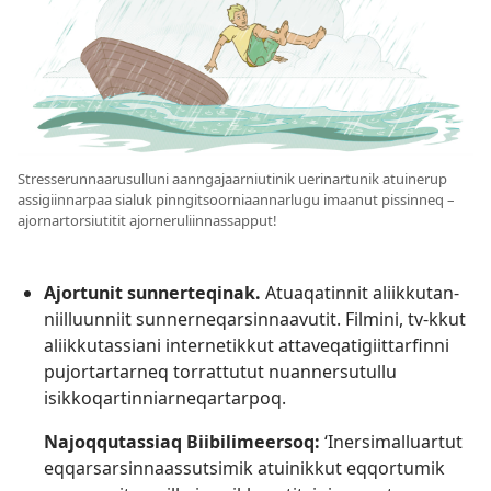
Stresserun­naarusulluni aanngajaar­niutinik uerinartunik atuinerup
assigiinnarpaa sialuk pinngitsoor­niaannarlugu imaanut pissinneq –
ajornar­torsiutitit ajorneruliin­nassapput!
Ajortunit sunnerteqinak.
Atuaqatinnit aliikkutan­
niilluunniit sunnerneqarsin­naavutit. Filmini, tv-kkut
aliikkutassiani internetikkut attaveqatigiit­tarfinni
pujortartarneq torrattutut nuannersutullu
isikkoqar­tinniar­neqartarpoq.
Najoqqutassiaq Biibilimeersoq:
‘Inersimal­luartut
eqqarsarsin­naassutsimik atuinikkut eqqortumik