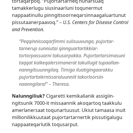
tortaqarpoq. “Pujortartarneq nunarsuaq
tamakkerlugu siusinaarluni toqunermut
nappaatinullu pinngitsoor­neqarsin­naagaluartunut
pissutaanerpaavoq.” –
U.S. Centers for Disease Control
and Prevention.
“Peqqinnis­saqarfimmi sulisuuvunga, pujortar­
tarnerup sunniutai qinnguar­tartikkiar­
tortorpassuarni takusarpakka. Pujortar­tarsimasuni
taqqat kalkeqalersimanerat takullugit tupaallan­
nanngitsuunngilaq. Timiga iluatigingaarakku
pujortar­talernis­saraluunniit takorloorsin­
naanngilara!” – Theresa.
Nalunngiliuk?
Cigaretti kemikalianik assigiin­
ngitsunik 7000-it missaannik akoqartoq taakkulu
amerlanersaat toqunartuusut. Ukiut tamaasa inuit
millionilik­kuutaat pujortar­tarnertik pissutigalugu
nappaateqarlutik toqusarput.