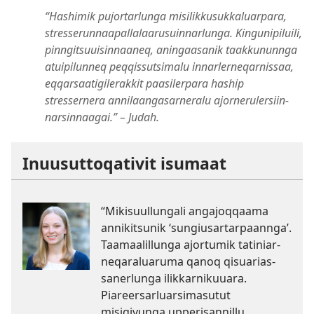
“Hashimik pujortarlunga misilik­kusukkaluarpara,
stresserun­naapallalaarusuin­narlunga. Kingunipiluili,
pinngitsuuisinnaaneq, aningaasanik taakkununnga
atuipilunneq peqqissutsimalu innarler­neqarnissaa,
eqqarsaatigilerakkit paasilerpara haship
stressernera annilaangasarneralu ajornerulersiin­
narsinnaagai.” – Judah.
Inuusut­toqativit isumaat
“Mikisuul­lungali angajoqqaama
annikitsunik ‘sungiusar­tarpaannga’.
Taamaalillunga ajortumik tatiniar­
neqaraluaruma qanoq qisuarias­
sanerlunga ilikkar­nikuuara.
Piareersarluarsimasutut
misigivunga upperisannillu