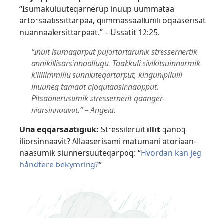
“Isumakuluuteqarnerup inuup uummataa
artorsaatis­sittarpaa, qiimmas­saallunili oqaaserisat
nuannaalersit­tarpaat.” –
Ussatit 12:25
.
“Inuit isumaqarput pujortar­tarunik stressernertik
annikil­lisarsin­naallugu. Taakkuli sivikitsuinnarmik
killilimmillu sunniuteqartarput, kingunipiluili
inuuneq tamaat ajoqutaasin­naapput.
Pitsaanerusumik stressernerit qaanger­
niarsinnaavat.” – Angela.
Una eqqarsaatigiuk:
Stressileruit
illit
qanoq
iliorsinnaavit? Allaaserisami matumani atoriaan­
naasumik siunnersuuteqarpoq: “
Hvordan kan jeg
håndtere bekymring?
”