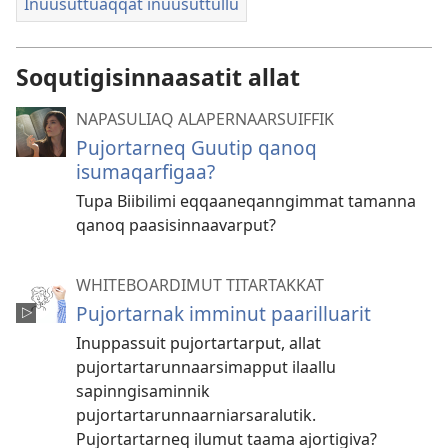
Inuusuttuaqqat inuusuttullu
Soqutigisinnaasatit allat
NAPASULIAQ ALAPERNAARSUIFFIK
Pujortarneq Guutip qanoq
isumaqarfigaa?
Tupa Biibilimi eqqaaneqanngimmat tamanna
qanoq paasisinnaavarput?
WHITEBOARDIMUT TITARTAKKAT
Pujortarnak imminut paarilluarit
Inuppassuit pujortartarput, allat
pujortartarunnaarsimapput ilaallu
sapinngisaminnik
pujortartarunnaarniarsaralutik.
Pujortartarneq ilumut taama ajortigiva?