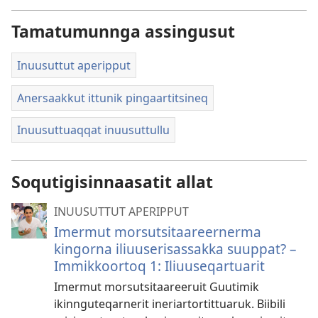
Tamatumunnga assingusut
Inuusuttut aperipput
Anersaakkut ittunik pingaartitsineq
Inuusuttuaqqat inuusuttullu
Soqutigisinnaasatit allat
INUUSUTTUT APERIPPUT
Imermut morsutsitaareernerma
kingorna iliuuserisassakka suuppat? –
Immikkoortoq 1: Iliuuseqartuarit
Imermut morsutsitaareeruit Guutimik
ikinnguteqarnerit ineriartortittuaruk. Biibili