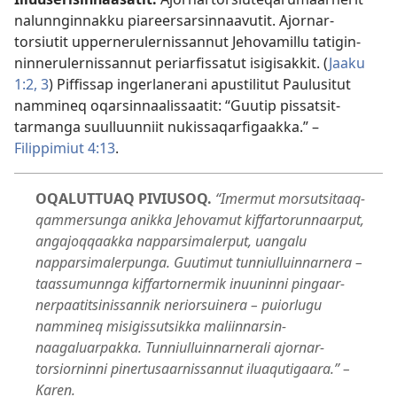
nalunnginnakku piareersarsin­naavutit. Ajornar­
torsiutit upperneruler­nissannut Jehovamillu tatigin­
ninneruler­nissannut periarfissatut isigisakkit. (
Jaaku
1:2, 3
) Piffissap ingerlanerani apustilitut Paulusitut
nammineq oqarsin­naalissaatit: “Guutip pissatsit­
tarmanga suulluunniit nukissaqarfigaakka.” –
Filippimiut 4:13
.
OQALUTTUAQ PIVIUSOQ.
“Imermut morsutsitaaq­
qammersunga anikka Jehovamut kiffartorun­naarput,
angajoqqaakka napparsimalerput, uangalu
napparsimalerpunga. Guutimut tunniul­luinnarnera –
taassumunnga kiffartornermik inuuninni pingaar­
nerpaatitsinissannik neriorsuinera – puiorlugu
nammineq misigis­sutsikka maliinnarsin­
naagaluarpakka. Tunniul­luinnarnerali ajornar­
torsiorninni pinertusaar­nissannut iluaqutigaara.” –
Karen.