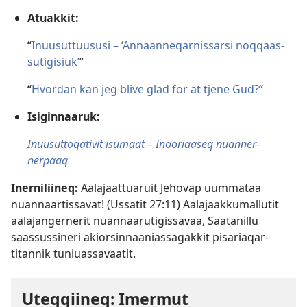
Atuakkit:
“
Inuusut­tuususi – ‘Annaanneqar­nissarsi noqqaas­
sutigisiuk’
”
“
Hvordan kan jeg blive glad for at tjene Gud?
”
Isiginnaaruk:
Inuusut­toqativit isumaat – Inooriaaseq nuanner­
nerpaaq
Inerniliineq:
Aalajaat­tuaruit Jehovap uummataa
nuannaar­tissavat! (
Ussatit 27:11
) Aalajaak­kumallutit
aalajangernerit nuannaarutigissavaa, Saatanillu
saassussineri akiorsin­naanias­sagakkit pisariaqar­
titannik tuniuas­savaatit.
Uteqqiineq: Imermut