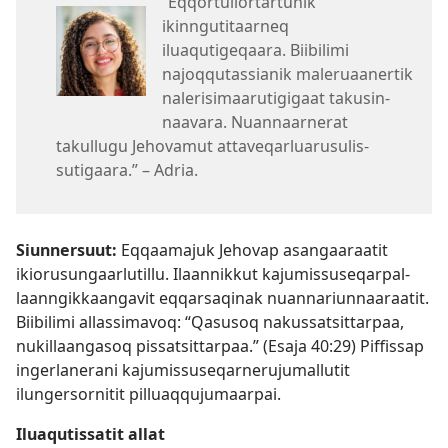
“Eqqortulior­tartunik
ikinngutitaarneq
iluaqutigeqaara. Biibilimi
najoqqutassianik maleruaanertik
nalerisimaarutigigaat takusin­
naavara. Nuannaarnerat
takullugu Jehovamut attaveqarluarusulis­
sutigaara.” – Adria.
Siunnersuut:
Eqqaamajuk Jehovap asangaaraatit
ikiorusungaarlutillu. Ilaannikkut kajumis­suseqarpal­
laanngik­kaangavit eqqarsaqinak nuannariun­naaraatit.
Biibilimi allassimavoq: “Qasusoq nakussatsittarpaa,
nukillaangasoq pissatsittarpaa.” (
Esaja 40:29
) Piffissap
ingerlanerani kajumis­suseqar­nerujumallutit
ilungersornitit pilluaq­qujumaarpai.
Iluaqutissatit allat