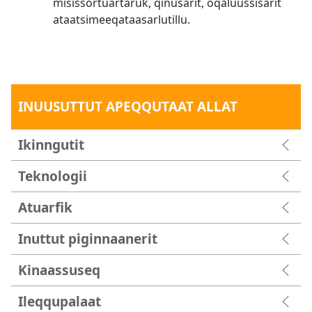
misissortuartaruk, qinusarit, oqaluussisarit
ataatsimeeqataasarlutillu.
INUUSUTTUT APEQQUTAAT ALLAT
Ikinngutit
Teknologii
Atuarfik
Inuttut piginnaanerit
Kinaassuseq
Ileqqupalaat