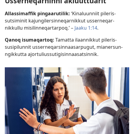
Usserneqarninni akiuuttuarit
Allassimaffik pingaarutilik:
‘Kinaluunniit pileris­
sutsiminit kajungilersin­neqarnikkut usserneqar­
nikkullu misilin­neqartarpoq.’ –
Jaaku 1:14
.
Qanoq isumaqartoq:
Tamatta ilaannikkut pileris­
susipilunnit usserneqarsin­naasarpugut, mianersun­
ngikkutta ajortulius­sutigisin­naasatsinnik.