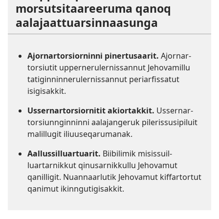
morsutsitaareeruma qanoq
aalajaat­tuarsin­naasunga
Ajornar­torsiorninni pinertusaarit.
Ajornar­
torsiutit upperneruler­nissannut Jehovamillu
tatigin­ninneruler­nissannut periarfissatut
isigisakkit.
Ussernar­torsiornitit akiortakkit.
Ussernar­
torsiun­nginninni aalajangeruk pileris­susipiluit
malillugit iliuuseqarumanak.
Aallussil­luartuarit.
Biibilimik misissuil­
luartarnikkut qinusar­nikkullu Jehovamut
qanilligit. Nuannaarlutik Jehovamut kiffartortut
qanimut ikinngutigisakkit.