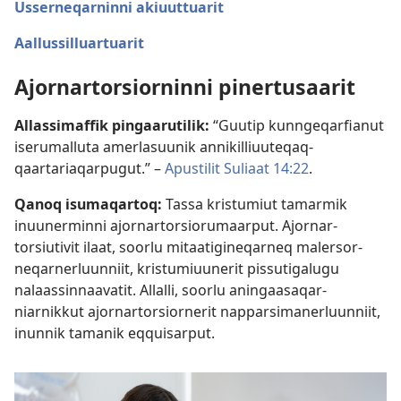
Usserneqarninni akiuuttuarit
Aallussilluartuarit
Ajornar­torsiorninni pinertusaarit
Allassimaffik pingaarutilik:
“Guutip kunngeqarfianut
iserumalluta amerlasuunik annikil­liuuteqaq­
qaartariaqarpugut.” –
Apustilit Suliaat 14:22
.
Qanoq isumaqartoq:
Tassa kristumiut tamarmik
inuunerminni ajornar­torsiorumaarput. Ajornar­
torsiutivit ilaat, soorlu mitaatigineqarneq malersor­
neqarnerluunniit, kristumiuunerit pissutigalugu
nalaassin­naavatit. Allalli, soorlu aningaasaqar­
niarnikkut ajornar­torsiornerit napparsimanerluunniit,
inunnik tamanik eqquisarput.