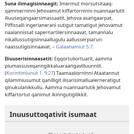
Suna ilimagisinnaagit:
Imermut morsutsitaaq­
qammerninni Jehovamut kiffartorninni nuannaarlutit
iliuuseqangaarsimassaatit. Jehova asangaarpat.
Piffissalli ingerlanerani sutigut tamatigut Jehovamut
naalannissat sapernar­tilersinnaavat, tamannalu
nikallus­sutigisin­naallugulu aallusserpiarun­
naassutigisinnaavat. –
Galaatiamiut 5:7
.
Iliuuserisin­naasatit:
Eqqortuliortuarit, aamma
piumassuseqan­ngikkaluaraangavil­luunniit.
(
Korintimiunut 1. 9:27
) Taamaaliorninni Ataatannut
qilammiusumut qanilligit ilisarisimal­lualerneratigut
qinukulanikkullu. Aamma nuannaarlutik Jehovamut
kiffartortut qanimut ikinngutigilikkit.
Inuusut­toqativit isumaat