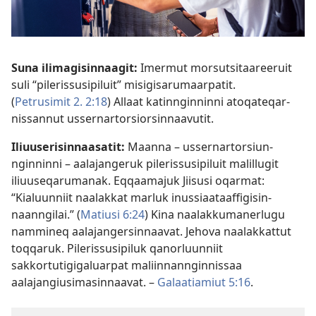
Suna ilimagisinnaagit:
Imermut morsutsitaareeruit
suli “pileris­susipiluit” misigisarumaarpatit.
(
Petrusimit 2. 2:18
) Allaat katinnginninni atoqateqar­
nissannut ussernar­torsiorsin­naavutit.
Iliuuserisin­naasatit:
Maanna – ussernar­torsiun­
nginninni – aalajangeruk pileris­susipiluit malillugit
iliuuseqarumanak. Eqqaamajuk Jiisusi oqarmat:
“Kialuunniit naalakkat marluk inussiaataaf­figisin­
naanngilai.” (
Matiusi 6:24
) Kina naalakkumanerlugu
nammineq aalajangersinnaavat. Jehova naalakkattut
toqqaruk. Pileris­susipiluk qanorluunniit
sakkortutigigaluarpat maliinnan­nginnissaa
aalajangiusimasinnaavat. –
Galaatiamiut 5:16
.