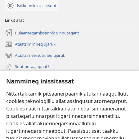
Isikkuanik inissiissutit
Linkit allat
Pulaarneqarnissannik qinnuteqarit
Ataatsimiinneq ujaruk
(opens
new
Ataatsimeersuarneq ujaruk
(opens
window)
new
Suut nutaajuppat?
window)
Isiginnaagassiat
Nammineq inissitassat
Ujarlerit
Nittartakkamik pitsaanerpaamik atuisinnaaqqullutit
cookies teknologiillu allat assingusut atorneqarput.
Tunissuteqarneq
(opens
Cookies ilaat nittartakkap atorneqarsinnaaneranut
new
pisariaqarluinnarput itigartinneqarsinnaanatillu.
window)
INTERNETIKKUT ATUAGAATEQARFIK Watchtower™
Cookies allat akuerineqarsinnaallutillu
(opens
new
itigartinneqarsinnaapput. Paasissutissat taakku
®
JW Hub
window)
tuniniarneqarnavianngillat ussassaarusiornermilu
(opens