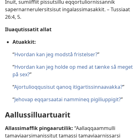
Inuit, sumiiffiit pissutsillu eqqortulior­nissannik
sapernar­nerulersitsisut ingalas­simasakkit. –
Tussiaat
26:4, 5
.
Iluaqutissatit allat
Atuakkit:
“
Hvordan kan jeg modstå fristelser?
”
“
Hvordan kan jeg holde op med at tænke så meget
på sex?
”
“
Ajortulioq­qusisut qanoq itigartis­sinnaavakka?
”
“
Jehovap eqqarsaatai nammineq pigiliuppigit?
”
Aallussil­luartuarit
Allassimaffik pingaarutilik:
“Aallaqqaammulli
tamaviaarsimanissitut tamassi tamaviaar­nissarsi