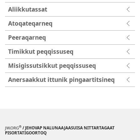
Aliikkutassat
Atoqateqarneq
Peeraqarneq
Timikkut peqqissuseq
Misigissutsikkut peqqissuseq
Anersaakkut ittunik pingaartitsineq
®
JW.ORG
/ JEHOVAP NALUNAAJAASUISA NITTARTAGAAT
PISORTATIGOORTOQ