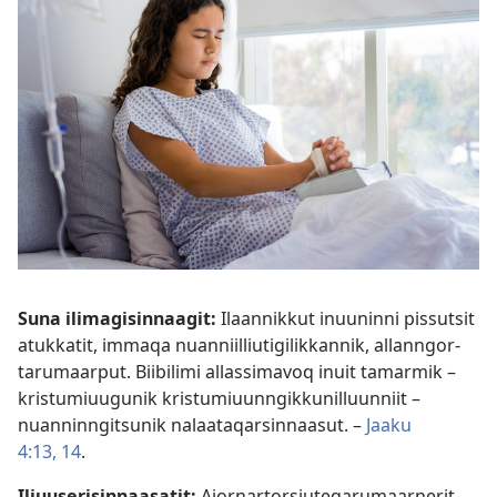
Suna ilimagisinnaagit:
Ilaannikkut inuuninni pissutsit
atukkatit, immaqa nuanniil­liutigilikkannik, allanngor­
tarumaarput. Biibilimi allassimavoq inuit tamarmik –
kristumiuugunik kristumiuun­ngikkunil­luunniit –
nuannin­ngitsunik nalaataqarsinnaasut. –
Jaaku
4:13, 14
.
Iliuuserisin­naasatit:
Ajornar­torsiuteqarumaarnerit