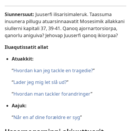
Siunnersuut:
Juuserfi ilisarisimaleruk. Taassuma
inuunera pillugu atuarsin­naavatit
Mosesimik allakkani
siullerni kapitali 37,
39-41
. Qanoq ajornar­torsiorpa,
qanorlu aniguiva? Jehovap Juuserfi qanoq ikiorpaa?
Iluaqutissatit allat
Atuakkit:
“
Hvordan kan jeg tackle en tragedie?
”
“
Lader jeg mig let slå ud?
”
“
Hvordan man tackler forandringer
”
Aajuk:
“
Når en af dine forældre er syg
”