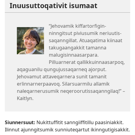
Inuusut­toqativit isumaat
“Jehovamik kiffartorfigin­
ninngitsut piviusumik neriuutis­
saqanngillat. Atuaqatima kiinaat
takugaangakkit tamanna
malugisin­naasarpara.
Pilluarnerat qallikkuin­naasarpoq,
aqaguanilu qungujus­saqarneq ajorput.
Jehovamut attaveqarnera sunit tamanit
erlinnar­nerpaavoq. Silarsuarmilu allamik
naleqar­nerusumik neqeroorutis­saqanngilaq!” –
Kaitlyn.
Siunnersuut:
Nukittuffitit sanngiif­fitillu paasiniakkit.
Ilinnut ajunngitsumik sunniuteqartut ikinngutigisakkit.