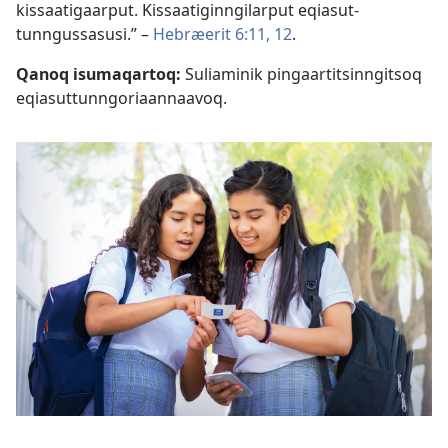
kissaatigaarput. Kissaatigin­ngilarput eqiasut­
tunngussasusi.” –
Hebræerit 6:11, 12
.
Qanoq isumaqartoq:
Suliaminik pingaar­titsinngitsoq
eqiasut­tunngoriaannaavoq.