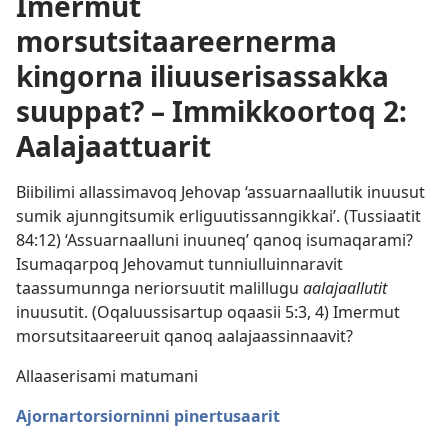
Imermut
morsutsitaareernerma
kingorna iliuuserisassakka
suuppat? – Immikkoortoq 2:
Aalajaattuarit
Biibilimi allassimavoq Jehovap ‘assuarnaallutik inuusut
sumik ajunngitsumik erliguutis­sanngikkai’. (
Tussiaatit
84:12
) ‘Assuarnaalluni inuuneq’ qanoq isumaqarami?
Isumaqarpoq Jehovamut tunniul­luinnaravit
taassumunnga neriorsuutit malillugu
aalajaallutit
inuusutit. (
Oqaluus­sisartup oqaasii 5:3, 4
) Imermut
morsutsitaareeruit qanoq aalajaas­sinnaavit?
Allaaserisami matumani
Ajornartorsiorninni pinertusaarit