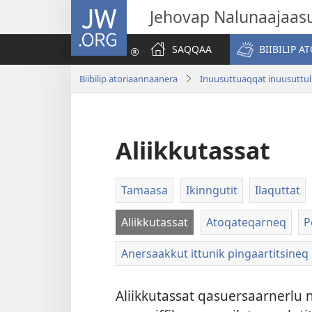
JW.ORG
Jehovap Nalunaajaas
SAQQAA
BIIBILIP 
Biibilip atoriaannaanera
Inuusuttuaqqat inuusuttul
Aliikkutassat
Tamaasa
Ikinngutit
Ilaquttat
Aliikkutassat
Atoqateqarneq
P
Anersaakkut ittunik pingaartitsineq
Aliikkutassat qasuersaarnerlu nuk