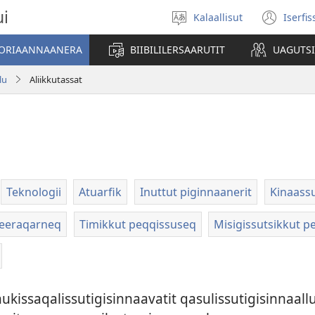
ui
Kalaallisut
Iserfi
Oqaatsit
(op
toqqakkit
new
ATORIAANNAANERA
BIIBILILERSAARUTIT
UAGUTS
win
lu
Aliikkutassat
Teknologii
Atuarfik
Inuttut piginnaanerit
Kinaass
eeraqarneq
Timikkut peqqissuseq
Misigissutsikkut p
issaqalis­sutigisin­naavatit qasulis­sutigisin­naallu