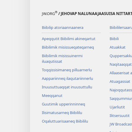
®
JW.ORG
/ JEHOVAP NALUNAAJAASUISA NITTAR
Biibilip atoriaannaanera
Biibililersaar
Apeqqutit Biibilimi akineqartut
Biibili
Biibilimik misis­sueqateqar­neq
Atuakkat
Biibilimik misissuinermi
Quppersakk
iluaqutissat
Naqitaaqqat 
Toqqissisimaneq pilluarnerlu
Allaaserisat 
Aappariinneq ilaqutariinnerlu
Atuagassiat
Inuusuttuaqqat inuusuttullu
Najoqqutass
Meeqqanut
Saqqummius
Guutimik upperinninneq
Ujarliutit
Ilisimatusarneq Biibililu
Ilitsersuutit
Oqaluttuarisaaneq Biibililu
JW Broadcas