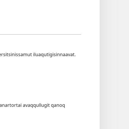
rsitsinissamut iluaqutigisinnaavat.
ianartortai avaqqullugit qanoq