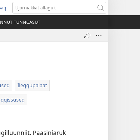
ssaq
ens
Ujarniakkat
allaguk
INNUT TUNNGASUT
dow)
useq
Ileqqupalaat
eqqissuseq
gil­luunniit. Paasiniaruk