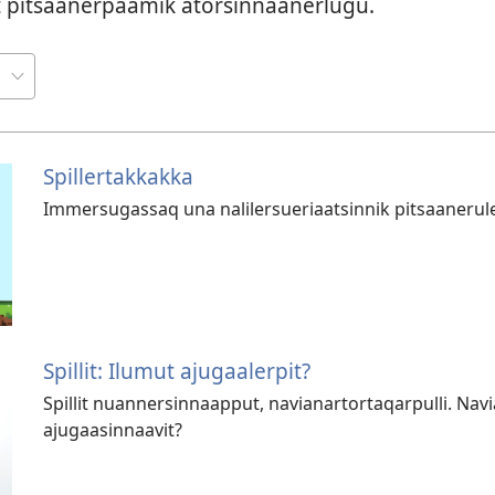
it pitsaanerpaamik atorsin­naanerlugu.
Spillertakkakka
Immersugassaq una nalilersueriaatsinnik pitsaanerule
Spillit: Ilumut ajugaalerpit?
Spillit nuannersinnaapput, navianartortaqarpulli. Nav
ajugaasinnaavit?