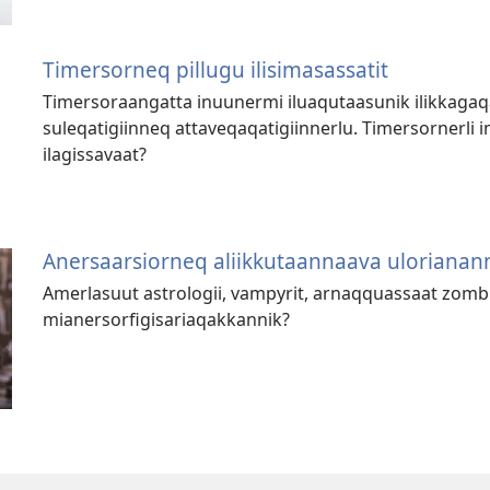
Timersorneq pillugu ilisimasassatit
Timersoraangatta inuunermi iluaqutaasunik ilikkagaq
suleqatigiinneq attaveqaqatigiinnerlu. Timersornerli
ilagissavaat?
Anersaarsiorneq aliikkutaannaava ulorianan
Amerlasuut astrologii, vampyrit, arnaqquassaat zombi
mianersorfigisariaqakkannik?