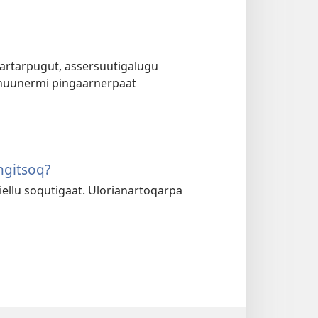
artarpugut, assersuutigalugu
 inuunermi pingaarnerpaat
ngitsoq?
ellu soqutigaat. Ulorianartoqarpa