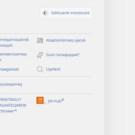
Isikkuanik inissiissutit
rneqarnissannik
Ataatsimiinneq ujaruk
(opens
teqarit
new
tsimeersuarneq
window)
Suut nutaajuppat?
k
nnaagassiat
Ujarlerit
ssuteqarneq
ERNETIKKUT
®
JW Hub
(opens
AGAATEQARFIK
new
chtower™
window)