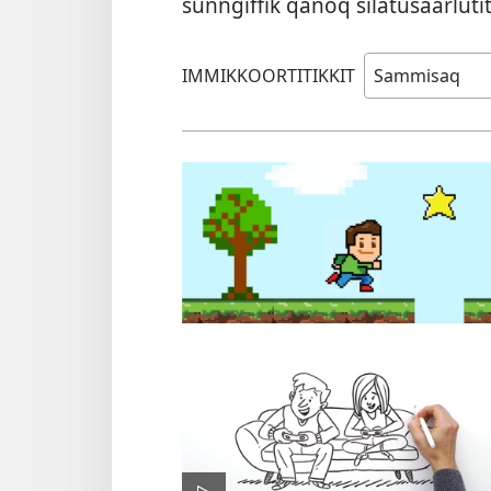
sunngiffik qanoq silatusaarlut
IMMIKKOORTITIKKIT