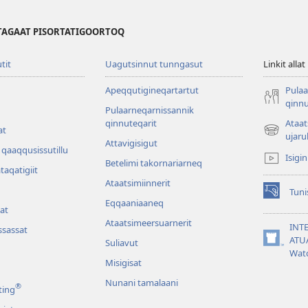
TAGAAT PISORTATIGOORTOQ
utit
Uagutsinnut tunngasut
Linkit allat
Apeqqutigineqartartut
Pulaa
qinnu
Pulaarneqarnissannik
qinnuteqarit
Ataa
at
(opens
ujaru
Attavigisigut
new
qaaqqusissutillu
Isigi
window)
Betelimi takornariarneq
ataqatigiit
Ataatsimiin­nerit
Tuni
(opens
Eqqaaniaaneq
at
new
Ataatsimeersuarnerit
window)
INT
sassat
ATU
Suliavut
(opens
Wat
new
Misigisat
window)
Nunani tamalaani
®
ting