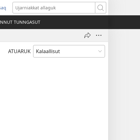
ssaq
ens
Ujarniakkat
allaguk
INNUT TUNNGASUT
dow)
ATUARUK