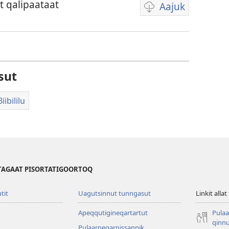
t qalipaataat
Aajuk
Filminik
aallernissamut
iluarsiissutaa
sut
ibililu
TAGAAT PISORTATIGOORTOQ
utit
Uagutsinnut tunngasut
Linkit allat
Apeqqutigineqartartut
Pulaa
qinnu
Pulaarneqarnissannik