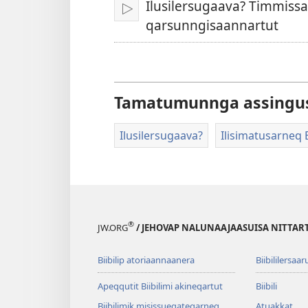
Ilusilersugaava? Timmissa
Isiginnaaruk/Tusarnaaruk
qarsunngisaannartut
Tamatumunnga assingu
Ilusilersugaava?
Ilisimatusarneq Bi
®
JW.ORG
/ JEHOVAP NALUNAAJAASUISA NITTAR
Biibilip atoriaannaanera
Biibililersaar
Apeqqutit Biibilimi akineqartut
Biibili
Biibilimik misis­sueqateqar­neq
Atuakkat