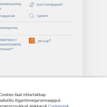
tsimeersuarneq
window)
Suut nutaajuppat?
k
nnaagassiat
Ujarlerit
ssuteqarneq
ERNETIKKUT
®
JW Hub
(opens
AGAATEQARFIK
new
chtower™
window)
Cookies ilaat nittartakkap
llutillu itigartinneqarsinnaapput.
qarnerorusukkuit alakkaruk
Cookiesinik