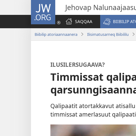
JW.ORG
Jehovap Nalunaajaas
SAQQAA
BIIBILIP 
Biibilip atoriaannaanera
Ilisimatusarneq Biibililu
ILUSILERSUGAAVA?
Timmissat qalip
qarsunngisaann
Qalipaatit atortakkavut atisall
timmissat amerlasuut qalipaat