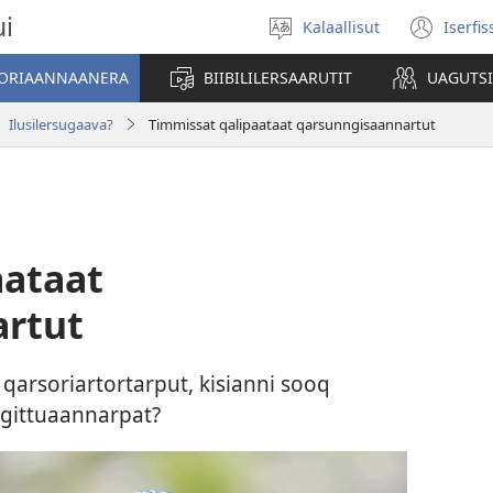
ui
Kalaallisut
Iserfi
Oqaatsit
(op
toqqakkit
new
ATORIAANNAANERA
BIIBILILERSAARUTIT
UAGUTS
win
Ilusilersugaava?
Timmissat qalipaataat qarsunngisaannartut
aataat
artut
u qarsoriartortarput, kisianni sooq
igittuaannarpat?