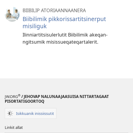
BIIBILIP ATORIAANNAANERA
Biibilimik pik­koris­sar­titsiner­put
misiliguk
Ilin­niar­titsisulerlutit Biibilimik akeqan­
ngitsumik misis­sueqateqar­talerit.
®
JW.ORG
/ JEHOVAP NALUNAAJAASUISA NITTARTAGAAT
PISORTATIGOORTOQ
Isikkuanik inissiissutit
Linkit allat