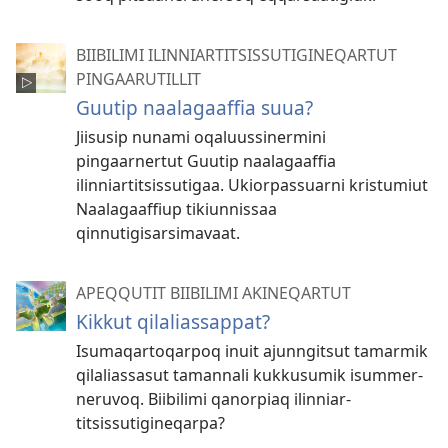
BIIBILIMI ILINNIARTITSISSUTIGINEQARTUT
PINGAARUTILLIT
Guutip naalagaaffia suua?
Jiisusip nunami oqaluussinermini
pingaarnertut Guutip naalagaaffia
ilinniartitsissutigaa. Ukiorpassuarni kristumiut
Naalagaaffiup tikiunnissaa
qinnutigisarsimavaat.
APEQQUTIT BIIBILIMI AKINEQARTUT
Kikkut qilaliassappat?
Isumaqar­toqarpoq inuit ajunngitsut tamarmik
qilaliassasut tamannali kukkusumik isummer­
neruvoq. Biibilimi qanorpiaq ilinniar­
titsissutigineqarpa?