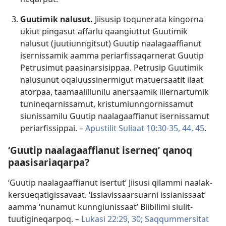
Guutimik nalusut.
Jiisusip toqunerata kingor­na
ukiut pingasut af­farlu qaangiut­tut Guutimik
nalusut (juutiun­ngitsut) Guutip naalagaaf­fianut
iser­nis­samik aam­ma periarfis­saqar­nerat Guutip
Petrusimut paasinarsisip­paa. Petrusip Guutimik
nalusunut oqaluus­sinermigut matuersaatit ilaat
ator­paa, taamaalil­lunilu anersaamik il­ler­nar­tumik
tunineqar­nis­samut, kristumiun­ngor­nis­samut
siunis­samilu Guutip naalagaaf­fianut iser­nis­samut
periarfis­sip­pai. –
Apustilit Suliaat 10:30-35,
44, 45
.
‘Guutip naalagaaffianut iserneq’ qanoq
paasisariaqarpa?
‘Guutip naalagaaf­fianut iser­tut’ Jiisusi qilam­mi naalak­
kersueqatigis­savaat. ‘Is­siavis­saarsuar­ni is­sianis­saat’
aam­ma ‘nunamut kun­ngiunis­saat’ Biibilimi siulit­
tuutigineqar­poq. –
Lukasi 22:29, 30;
Saq­qum­mersitat