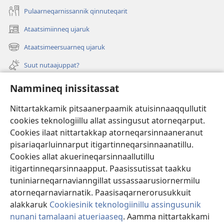
Pulaarneqarnissannik qinnuteqarit
Ataatsimiinneq ujaruk
(opens
new
Ataatsimeersuarneq ujaruk
(opens
window)
new
Suut nutaajuppat?
window)
Isiginnaagassiat
Nammineq inissitassat
Ujarlerit
Nittartakkamik pitsaanerpaamik atuisinnaaqqullutit
cookies teknologiillu allat assingusut atorneqarput.
Tunissuteqarneq
(opens
Cookies ilaat nittartakkap atorneqarsinnaaneranut
new
pisariaqarluinnarput itigartinneqarsinnaanatillu.
window)
INTERNETIKKUT ATUAGAATEQARFIK Watchtower™
Cookies allat akuerineqarsinnaallutillu
(opens
itigartinneqarsinnaapput. Paasissutissat taakku
new
®
JW Hub
window)
tuniniarneqarnavianngillat ussassaarusiornermilu
(opens
new
atorneqarnaviarnatik. Paasisaqarnerorusukkuit
window)
alakkaruk
Cookiesinik teknologiinillu assingusunik
nunani tamalaani atueriaaseq
. Aamma nittartakkami