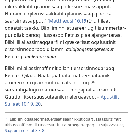
qilersuk­katit qilan­nis­saaq qilersorsimas­sap­put.
Nunamilu qilerus­saak­katit qilan­nis­saaq qilerus­
saarsimas­sap­put.” (
Mat­thæusi 16:19
) Inuit ilaat
oqaatsit taak­ku Biibilimin­ni atuareerlugit isum­mer­tar­
put qilak qanoq ilius­sasoq Petrusip aalajanger­taraa.
Biibilil­li al­las­simaq­qaarfiini grækerisut oqaluutinit
ersersin­neqar­poq qilam­mi
aalajangerneqareersut
Petrusip
maleruassagai.
Biibilimi al­las­simaf­fin­nit al­lanit ersersin­neqar­poq
Petrusi Qilaap Naalagaaf­fiata matuersaataanik
atuinermini qilam­mut naalatsigitit­toq. As­
sersuutigalugu matuersaatit pingajuat atoramiuk
Guutip ilitsersuus­sutaanik maleruaavoq. –
Apustilit
Suliaat 10:19, 20
.
Biibilimi oqaaseq ‘matuersaat’ ilaannikkut oqartussaassutsimut
a
akisussaaffimmullu assersuutitut atorneqartarpoq. –
Esaja 22:20-22;
Saqqummersitat 3:7, 8
.