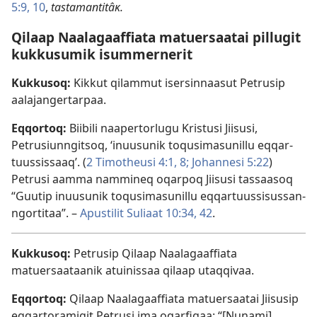
5:9, 10
,
tastamantitâĸ.
Qilaap Naalagaaffiata matuersaatai pillugit
kukkusumik isummernerit
Kukkusoq:
Kik­kut qilam­mut isersin­naasut Petrusip
aalajanger­tar­paa.
Eqqortoq:
Biibili naaper­torlugu Kristusi Jiisusi,
Petrusiun­ngitsoq, ‘inuusunik toqusimasunil­lu eq­qar­
tuus­sis­saaq’. (
2 Timotheusi 4:1,
8;
Johan­nesi 5:22
)
Petrusi aam­ma nam­mineq oqar­poq Jiisusi tas­saasoq
“Guutip inuusunik toqusimasunil­lu eq­qar­tuus­sisus­san­
ngor­titaa”. –
Apustilit Suliaat 10:34,
42
.
Kukkusoq:
Petrusip Qilaap Naalagaaf­fiata
matuersaataanik atuinis­saa qilaap utaq­qivaa.
Eqqortoq:
Qilaap Naalagaaf­fiata matuersaatai Jiisusip
eq­qar­toramigit Petrusi ima oqarfigaa: “[Nunami]