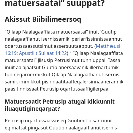
matuersaatai” suuppat?
Akissut Biibilimeersoq
“Qilaap Naalagaaf­fiata matuersaatai” inuit ‘Guutip
naalagaaf­fianut iser­nis­samik’ periarfis­sin­nis­saan­nut
oqar­tus­saas­sutsimut as­sersuutaap­put. (
Mat­thæusi
16:19;
Apustilit Suliaat 14:22
)
“Qilaap Naalagaaf­fiata
a
matuersaatai” Jiisusip Petrusimut tun­niup­pai. Tas­sa
inuit aalajaatsut Guutip anersaavanik il­ler­nar­tumik
tunineqar­nermik­kut Qilaap Naalagaaf­fianut iser­nis­
samik im­mik­kut pisin­naatitaaf­feqalersin­naaneran­nik
paasitin­nis­saat Petrusip oqar­tus­saaf­figiler­paa.
Matuersaatit Petrusip atugai kikkunnit
iluaqutigineqarpat?
Petrusip oqar­tus­saas­suseq Guutimit pisani inuit
eqimat­tat pingasut Guutip naalagaaf­fianut iser­nis­