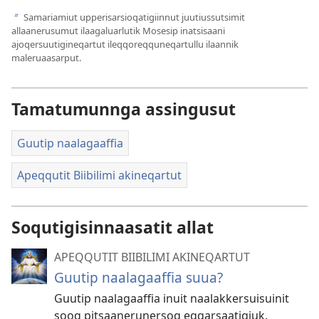
Samariamiut upperisarsioqatigiinnut juutiussutsimit
b
allaanerusumut ilaagaluarlutik Mosesip inatsisaani
ajoqersuutigineqartut ileqqoreqquneqartullu ilaannik
maleruaasarput.
Tamatumunnga assingusut
Guutip naalagaaffia
Apeqqutit Biibilimi akineqartut
Soqutigisinnaasatit allat
APEQQUTIT BIIBILIMI AKINEQARTUT
Guutip naalagaaffia suua?
Guutip naalagaaffia inuit naalakkersuisuinit
sooq pitsaanerunersoq eqqarsaatigiuk.