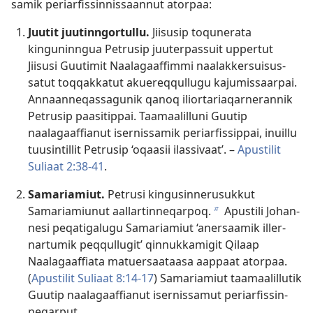
samik periarfis­sin­nis­saan­nut ator­paa:
Juutit juutinngortullu.
Jiisusip toqunerata
kingunin­ngua Petrusip juuter­pas­suit up­per­tut
Jiisusi Guutimit Naalagaaf­fim­mi naalak­kersuisus­
satut toq­qak­katut akuereq­qul­lugu kajumis­saar­pai.
An­naan­neqas­sagunik qanoq ilior­tariaqar­neran­nik
Petrusip paasitip­pai. Taamaalil­luni Guutip
naalagaaf­fianut iser­nis­samik periarfis­sip­pai, inuil­lu
tuusintil­lit Petrusip ‘oqaasii ilas­sivaat’. –
Apustilit
Suliaat 2:38-41
.
Samariamiut.
Petrusi kingusin­nerusuk­kut
Samariamiunut aal­lar­tin­neqar­poq.
Apustili Johan­
b
nesi peqatigalugu Samariamiut ‘anersaamik il­ler­
nar­tumik peq­qul­lugit’ qin­nuk­kamigit Qilaap
Naalagaaf­fiata matuersaataasa aap­paat ator­paa.
(
Apustilit Suliaat 8:14-17
) Samariamiut taamaalil­lutik
Guutip naalagaaf­fianut iser­nis­samut periarfis­sin­
neqar­put.