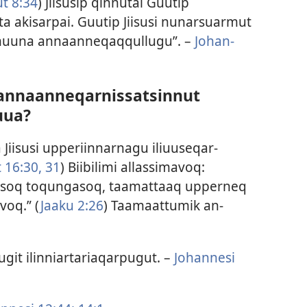
 8:34
) Jiisusip qin­nutai Guutip
 akisar­pai. Guutip Jiisusi nunarsuarmut
sumuuna an­naan­neqaq­qul­lugu”. –
Johan­
 annaanneqarnissatsinnut
uua?
iisusi up­periin­nar­nagu iliuuseqar­
t 16:30, 31
) Biibilimi al­las­simavoq:
itsoq toqungasoq, taamat­taaq up­per­neq
voq.” (
Jaaku 2:26
) Taamaat­tumik an­
lugit ilin­niar­tariaqar­pugut. –
Johan­nesi