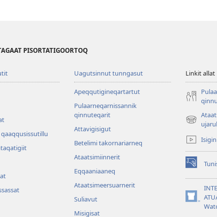
TAGAAT PISORTATIGOORTOQ
utit
Uagutsinnut tunngasut
Linkit allat
Apeqqutigineqartartut
Pulaa
qinnu
Pulaarneqarnissannik
qinnuteqarit
Ataa
at
(opens
ujaru
Attavigisigut
new
qaaqqusissutillu
Isigi
window)
Betelimi takornariarneq
ataqatigiit
Ataatsimiin­nerit
Tuni
(opens
Eqqaaniaaneq
at
new
Ataatsimeersuarnerit
window)
INT
sassat
ATU
Suliavut
(opens
Wat
new
Misigisat