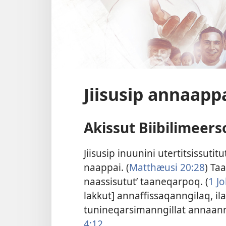
Jiisusip annaapp
Akissut Biibilimeers
Jiisusip inuunini uter­titsis­sutit
naap­pai. (
Mat­thæusi 20:28
) Ta
naas­sisutut’ taaneqar­poq. (
1 Jo
lak­kut] an­naf­fis­saqan­ngilaq, 
tunineqarsiman­ngil­lat an­naan­n
4:12
.