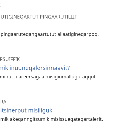
t
ISSUTIGINEQARTUT PINGAARUTILLIT
mi pingaaruteqangaartutut allaatigineqarpoq.
RSUIFFIK
ik inuuneqalersinnaavit?
minut piareersagaa misigiumallugu ‘aqqut’
ERA
­titsiner­put misiliguk
ibilimik akeqan­ngitsumik misis­sueqateqar­talerit.