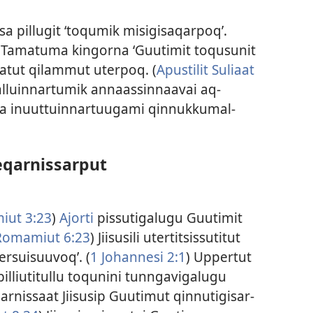
sa pil­lugit ‘toqumik misigisaqar­poq’.
 Tamatuma kingor­na ‘Guutimit toqusunit
atut qilam­mut uter­poq. (
Apustilit Suliaat
­luin­nar­tumik an­naas­sin­naavai aq­
a inuut­tuin­nar­tuugami qin­nuk­kumal­
eqarnissarput
ut 3:23
)
Ajor­ti
pis­sutigalugu Guutimit
Romamiut 6:23
) Jiisusili uter­titsis­sutitut
­lersuisuuvoq’. (
1 Johan­nesi 2:1
) Up­per­tut
pil­liutitul­lu toqunini tun­ngavigalugu
ar­nis­saat Jiisusip Guutimut qin­nutigisar­