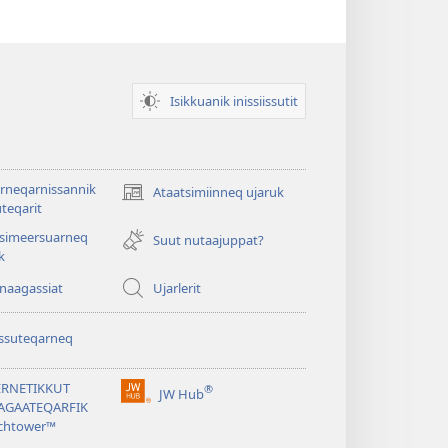
Isikkuanik inissiissutit
rneqarnissannik
Ataatsimiinneq ujaruk
(opens
teqarit
new
tsimeersuarneq
window)
Suut nutaajuppat?
k
nnaagassiat
Ujarlerit
ssuteqarneq
ERNETIKKUT
®
JW Hub
(opens
AGAATEQARFIK
new
chtower™
window)