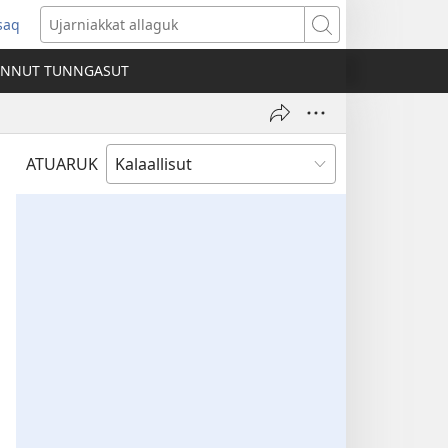
ssaq
ens
Ujarniakkat
allaguk
INNUT TUNNGASUT
dow)
ATUARUK