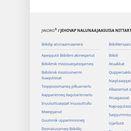
®
JW.ORG
/ JEHOVAP NALUNAAJAASUISA NITTAR
Biibilip atoriaannaanera
Biibililersaar
Apeqqutit Biibilimi akineqartut
Biibili
Biibilimik misis­sueqateqar­neq
Atuakkat
Biibilimik misissuinermi
Quppersakk
iluaqutissat
Naqitaaqqat 
Toqqissisimaneq pilluarnerlu
Allaaserisat 
Aappariinneq ilaqutariinnerlu
Atuagassiat
Inuusuttuaqqat inuusuttullu
Najoqqutass
Meeqqanut
Saqqummius
Guutimik upperinninneq
Ujarliutit
Ilisimatusarneq Biibililu