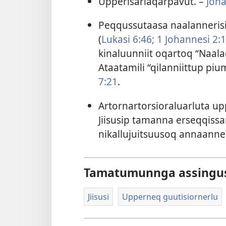
Up­perisariaqar­pavut. –
Joha
Peq­qus­sutaasa naalan­nerisig
(
Lukasi 6:46;
1 Johan­nesi 2:
kinaluun­niit oqar­toq “Naal
Ataatamili “qilan­niit­tup p
7:21
.
Ar­tor­nar­torsioraluarluta up­
Jiisusip taman­na erseq­qis­s
nikal­lujuitsuusoq an­naan­n
Tamatumunnga assingu
Jiisusi
Upperneq guutisiornerlu