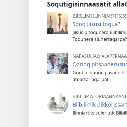
Soqutigisinnaasatit alla
BIIBILIMI ILINNIARTITS
Sooq Jiisusi toqua?
Jiisusip toqunera Biibili
Toqunera siunertaqarpa?
NAPASULIAQ ALAPERNAA
Qanoq pitsaanerusum
Guutip inuuneq asannitsi
atuartariaqarpat.
BIIBILIP ATORIAANNAAN
Biibilimik pik­koris­sar
Ilin­niar­titsisulerlutit Bi