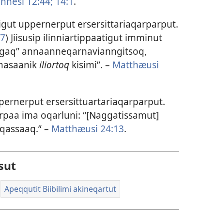
n­nesi 12:44;
14:1
.
ut up­per­ner­put ersersit­tariaqar­par­put.
17
) Jiisusip ilin­niar­tip­paatigut im­minut
agaq” an­naan­neqar­navian­ngitsoq,
iumasaanik
iliortoq
kisimi”. –
Mat­thæusi
per­ner­put ersersit­tuar­tariaqar­par­put.
ar­paa ima oqarluni: “[Naggatis­samut]
eqas­saaq.” –
Mat­thæusi 24:13
.
sut
Apeqqutit Biibilimi akineqartut