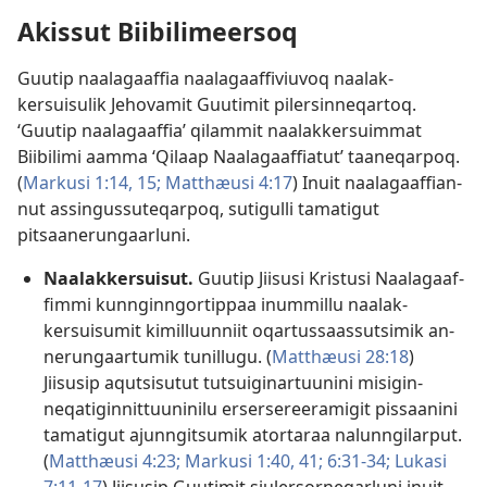
Akissut Biibilimeersoq
Guutip naalagaaf­fia naalagaaf­fiviuvoq naalak­
kersuisulik Jehovamit Guutimit pilersin­neqar­toq.
‘Guutip naalagaaf­fia’ qilam­mit naalak­kersuim­mat
Biibilimi aam­ma ‘Qilaap Naalagaaf­fiatut’ taaneqar­poq.
(
Markusi 1:14, 15;
Mat­thæusi 4:17
) Inuit naalagaaf­fian­
nut as­singus­suteqar­poq, sutigul­li tamatigut
pitsaanerungaarluni.
Naalakkersuisut.
Guutip Jiisusi Kristusi Naalagaaf­
fim­mi kun­ngin­ngor­tip­paa inum­mil­lu naalak­
kersuisumit kimil­luun­niit oqar­tus­saas­sutsimik an­
nerungaar­tumik tunil­lugu. (
Mat­thæusi 28:18
)
Jiisusip aqutsisutut tutsuiginar­tuunini misigin­
neqatigin­nit­tuuninilu ersersereeramigit pis­saanini
tamatigut ajun­ngitsumik ator­taraa nalun­ngilar­put.
(
Mat­thæusi 4:23;
Markusi 1:40, 41;
6:31-34;
Lukasi