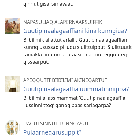
qinnutigisarsimavaat.
NAPASULIAQ ALAPERNAARSUIFFIK
Guutip naalagaaffiani kina kunngiua?
Biibilimik al­lat­tut arlal­lit Guutip naalagaaf­fiani
kun­ngiusus­saq pil­lugu siulit­tuip­put. Siulit­tuutit
tamak­ku inum­mut ataasiin­narmut eq­quuteq­
qis­saar­put.
APEQQUTIT BIIBILIMI AKINEQARTUT
Guutip naalagaaffia uummatinniippa?
Biibilimi allassimammat ‘Guutip naalagaaffia
ilussin­niittoq’ qanoq paasisariaqarpa?
UAGUTSINNUT TUNNGASUT
Pulaarneqarusuppit?