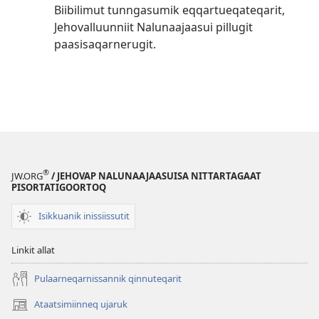
Biibilimut tunngasumik eqqar­tueqateqarit,
Jehovalluunniit Nalunaajaasui pillugit
paasisaqarnerugit.
®
JW.ORG
/ JEHOVAP NALUNAAJAASUISA NITTARTAGAAT
PISORTATIGOORTOQ
Isikkuanik inissiissutit
Linkit allat
Pulaarneqarnissannik qinnuteqarit
Ataatsimiinneq ujaruk
(opens