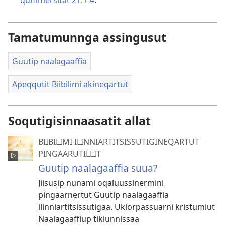
qum­mersitat 21:1-4
.
Tamatumunnga assingusut
Guutip naalagaaffia
Apeqqutit Biibilimi akineqartut
Soqutigisinnaasatit allat
BIIBILIMI ILINNIARTITSISSUTIGINEQARTUT
PINGAARUTILLIT
Guutip naalagaaffia suua?
Jiisusip nunami oqaluussinermini
pingaarnertut Guutip naalagaaffia
ilinniartitsissutigaa. Ukiorpassuarni kristumiut
Naalagaaffiup tikiunnissaa