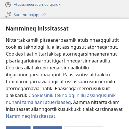
new
Ataatsimeersuarneq ujaruk
(opens
window)
new
Suut nutaajuppat?
window)
Isiginnaagassiat
Nammineq inissitassat
Ujarlerit
Nittartakkamik pitsaanerpaamik atuisinnaaqqullutit
cookies teknologiillu allat assingusut atorneqarput.
Tunissuteqarneq
(opens
Cookies ilaat nittartakkap atorneqarsinnaaneranut
new
pisariaqarluinnarput itigartinneqarsinnaanatillu.
window)
INTERNETIKKUT ATUAGAATEQARFIK Watchtower™
Cookies allat akuerineqarsinnaallutillu
(opens
itigartinneqarsinnaapput. Paasissutissat taakku
new
®
JW Hub
window)
tuniniarneqarnavianngillat ussassaarusiornermilu
(opens
new
atorneqarnaviarnatik. Paasisaqarnerorusukkuit
window)
alakkaruk
Cookiesinik teknologiinillu assingusunik
nunani tamalaani atueriaaseq
. Aamma nittartakkami
Copyright
© 2026 Watch Tower Bible and Tract Society of Pennsylvania.
inissitassat allanngortikkusukkukkit alakkarsinnaavat
ATUINERMUT PIUMASAQAATIT
|
PAASISSUTISSANIK ATUERIAASEQ
|
Nammineq inissitassat
.
NAMMINEQ INISSITASSAT