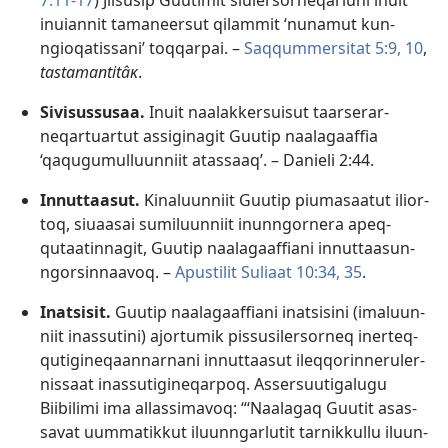
7:11-17
) Jiisusip Guutimit siulersor­neqarluni inuit
inuian­nit tamaneersut qilam­mit ‘nunamut kun­
ngioqatis­sani’ toq­qar­pai. –
Saq­qum­mersitat 5:9, 10
,
tastamantitâĸ
.
Sivisussusaa.
Inuit naalak­kersuisut taarserar­
neqar­tuar­tut as­siginagit Guutip naalagaaf­fia
‘qaqugumul­luun­niit atas­saaq’. –
Danieli 2:44
.
Innuttaasut.
Kinaluun­niit Guutip piumasaatut ilior­
toq, siuaasai sumiluun­niit inun­ngor­nera apeq­
qutaatin­nagit, Guutip naalagaaf­fiani in­nut­taasun­
ngorsin­naavoq. –
Apustilit Suliaat 10:34, 35
.
Inatsisit.
Guutip naalagaaf­fiani inatsisini (imaluun­
niit inas­sutini) ajor­tumik pis­susilersor­neq iner­teq­
qutigineqaan­nar­nani in­nut­taasut ileq­qorin­neruler­
nis­saat inas­sutigineqar­poq. As­sersuutigalugu
Biibilimi ima al­las­simavoq: “‘Naalagaq Guutit asas­
savat uum­matik­kut iluun­ngarlutit tar­nik­kul­lu iluun­