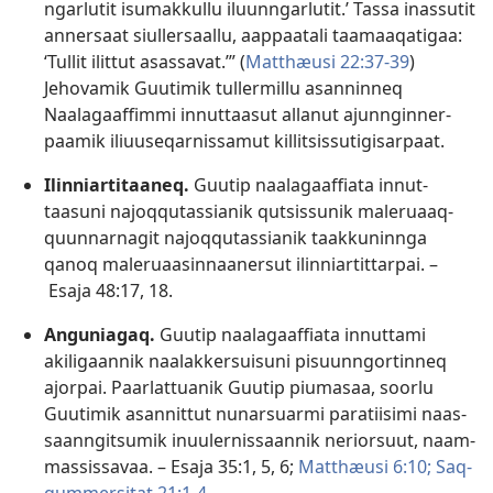
ngarlutit isumak­kul­lu iluun­ngarlutit.’ Tas­sa inas­sutit
an­nersaat siul­lersaal­lu, aap­paatali taamaaqatigaa:
‘Tul­lit ilit­tut asas­savat.’” (
Mat­thæusi 22:37-39
)
Jehovamik Guutimik tul­lermil­lu asan­nin­neq
Naalagaaf­fim­mi in­nut­taasut al­lanut ajun­ngin­ner­
paamik iliuuseqar­nis­samut kil­litsis­sutigisar­paat.
Ilinniartitaaneq.
Guutip naalagaaf­fiata in­nut­
taasuni najoq­qutas­sianik qutsis­sunik maleruaaq­
quun­nar­nagit najoq­qutas­sianik taak­kunin­nga
qanoq maleruaasin­naanersut ilin­niar­tit­tar­pai. –
Esaja 48:17, 18
.
Anguniagaq.
Guutip naalagaaf­fiata in­nut­tami
akiligaan­nik naalak­kersuisuni pisuun­ngor­tin­neq
ajor­pai. Paarlat­tuanik Guutip piumasaa, soorlu
Guutimik asan­nit­tut nunarsuarmi paratiisimi naas­
saan­ngitsumik inuuler­nis­saan­nik neriorsuut, naam­
mas­sis­savaa. –
Esaja 35:1,
5, 6;
Mat­thæusi 6:10;
Saq­