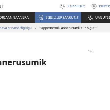
ui
Kalaallisut
Iserfi
Oqaatsit
(op
toqqakkit
new
ATORIAANNAANERA
BIIBILILERSAARUTIT
UAGUTS
win
ova erinarsorfigisigu
”Uppernermik annerusumik tunisigut!”
nnerusumik