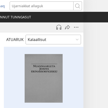
ssaq
ens
Ujarniakkat
allaguk
INNUT TUNNGASUT
dow)
ATUARUK