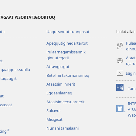
TAGAAT PISORTATIGOORTOQ
utit
Uagutsinnut tunngasut
Linkit allat
Apeqqutigineqartartut
Pulaa
qinnu
Pulaarneqarnissannik
qinnuteqarit
Ataa
at
(opens
ujaru
Attavigisigut
new
qaaqqusissutillu
Isigi
window)
Betelimi takornariarneq
ataqatigiit
Ataatsimiin­nerit
Tuni
(opens
Eqqaaniaaneq
at
new
Ataatsimeersuarnerit
window)
INT
sassat
ATU
Suliavut
(opens
Wat
new
Misigisat
window)
Nunani tamalaani
®
ting