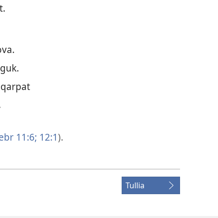
t.
ova.
iguk.
eqarpat
.
br 11:6;
12:1
).
Tullia