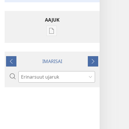
AAJUK
Atuagassanik
aallernissamut
iluarsiissutaa
Nuannaarluta
IMARISAI
Jehova
Siulia
Tullia
erinarsorfigisigu
Ujaruk