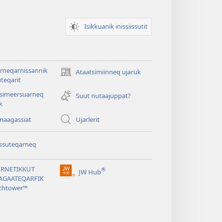
Isikkuanik inissiissutit
rneqarnissannik
Ataatsimiinneq ujaruk
(opens
teqarit
new
tsimeersuarneq
window)
Suut nutaajuppat?
k
nnaagassiat
Ujarlerit
ssuteqarneq
ERNETIKKUT
®
JW Hub
(opens
AGAATEQARFIK
new
chtower™
window)