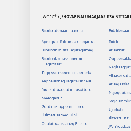
®
JW.ORG
/ JEHOVAP NALUNAAJAASUISA NITTAR
Biibilip atoriaannaanera
Biibililersaar
Apeqqutit Biibilimi akineqartut
Biibili
Biibilimik misis­sueqateqar­neq
Atuakkat
Biibilimik misissuinermi
Quppersakk
iluaqutissat
Naqitaaqqat 
Toqqissisimaneq pilluarnerlu
Allaaserisat 
Aappariinneq ilaqutariinnerlu
Atuagassiat
Inuusuttuaqqat inuusuttullu
Najoqqutass
Meeqqanut
Saqqummius
Guutimik upperinninneq
Ujarliutit
Ilisimatusarneq Biibililu
Ilitsersuutit
Oqaluttuarisaaneq Biibililu
JW Broadcas