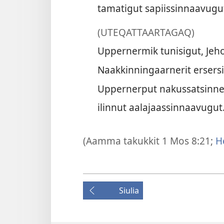
tamatigut sapiissinnaavugu
(UTEQATTAARTAGAQ)
Uppernermik tunisigut, Jeh
Naakkinningaarnerit ersers
Uppernerput nakussatsinn
ilinnut aalajaassinnaavugut
(Aamma takukkit
1 Mos 8:21;
He
Siulia