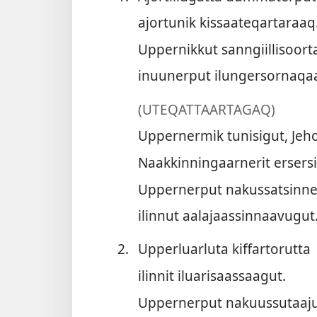
ajortunik kissaateqartaraaq
Uppernikkut sanngiillisoort
inuunerput ilungersornaqa
(UTEQATTAARTAGAQ)
Uppernermik tunisigut, Jeh
Naakkinningaarnerit ersers
Uppernerput nakussatsinn
ilinnut aalajaassinnaavugut
2.
Upperluarluta kiffartorutta
ilinnit iluarisaassaagut.
Uppernerput nakuussutaaj