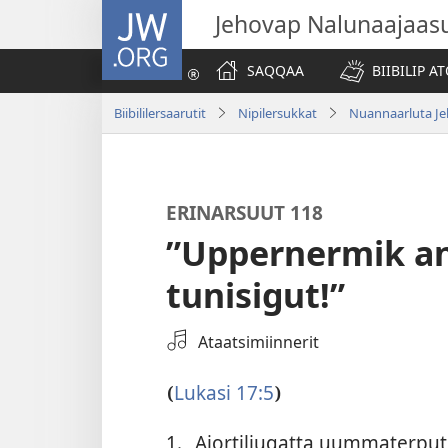
JW.ORG
Jehovap Nalunaajaas
SAQQAA
BIIBILIP 
Biibililersaarutit
Nipilersukkat
Nuannaarluta Jeh
ERINARSUUT 118
”Uppernermik a
tunisigut!”
Immiussamik
Ataatsimiinnerit
toqqaagit
Lukasi 17:5
(
)
1.
Ajortiliugatta uummaterput