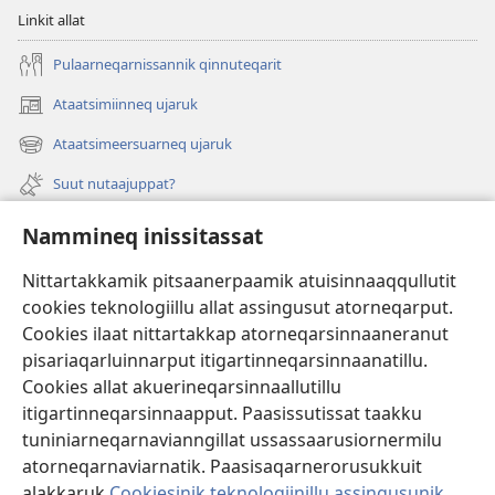
Linkit allat
Pulaarneqarnissannik qinnuteqarit
Ataatsimiinneq ujaruk
(opens
new
Ataatsimeersuarneq ujaruk
(opens
window)
new
Suut nutaajuppat?
window)
Isiginnaagassiat
Nammineq inissitassat
Ujarlerit
Nittartakkamik pitsaanerpaamik atuisinnaaqqullutit
cookies teknologiillu allat assingusut atorneqarput.
Tunissuteqarneq
(opens
Cookies ilaat nittartakkap atorneqarsinnaaneranut
new
pisariaqarluinnarput itigartinneqarsinnaanatillu.
window)
INTERNETIKKUT ATUAGAATEQARFIK Watchtower™
Cookies allat akuerineqarsinnaallutillu
(opens
itigartinneqarsinnaapput. Paasissutissat taakku
new
®
JW Hub
window)
tuniniarneqarnavianngillat ussassaarusiornermilu
(opens
new
atorneqarnaviarnatik. Paasisaqarnerorusukkuit
window)
alakkaruk
Cookiesinik teknologiinillu assingusunik