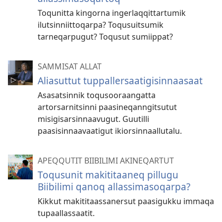
Toqunitta kingorna ingerlaqqittartumik
ilutsinniittoqarpa? Toqusuitsumik
tarneqarpugut? Toqusut sumiippat?
SAMMISAT ALLAT
Aliasuttut tuppallersaatigisinnaasaat
Asasatsinnik toqusooraangatta
artorsarnitsinni paasineqanngitsutut
misigisarsinnaavugut. Guutilli
paasisinnaavaatigut ikiorsinnaallutalu.
APEQQUTIT BIIBILIMI AKINEQARTUT
Toqusunit makititaaneq pillugu
Biibilimi qanoq allassimasoqarpa?
Kikkut makititaas­sanersut paasigukku immaqa
tupaallassaatit.