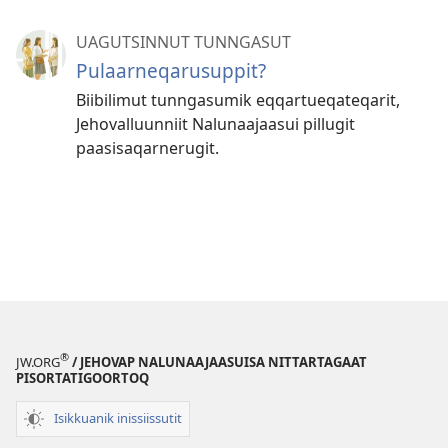
UAGUTSINNUT TUNNGASUT
Pulaarneqarusuppit?
Biibilimut tunngasumik eqqar­tueqateqarit,
Jehovalluunniit Nalunaajaasui pillugit
paasisaqarnerugit.
®
JW.ORG
/ JEHOVAP NALUNAAJAASUISA NITTARTAGAAT
PISORTATIGOORTOQ
Isikkuanik inissiissutit