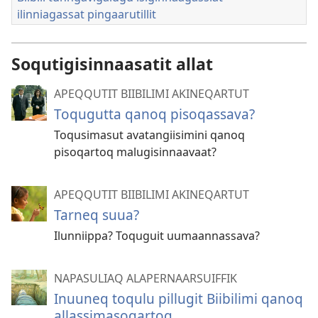
ilinniagassat pingaarutillit
Soqutigisinnaasatit allat
APEQQUTIT BIIBILIMI AKINEQARTUT
Toqugutta qanoq pisoqassava?
Toqusimasut avatangiisimini qanoq
pisoqartoq malugisinnaavaat?
APEQQUTIT BIIBILIMI AKINEQARTUT
Tarneq suua?
Ilunniippa? Toquguit uumaannassava?
NAPASULIAQ ALAPERNAARSUIFFIK
Inuuneq toqulu pillugit Biibilimi qanoq
allassimasoqartoq