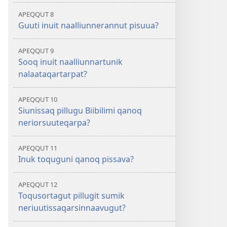
APEQQUT 8
Guuti inuit naalliunnerannut pisuua?
APEQQUT 9
Sooq inuit naalliunnartunik
nalaataqartarpat?
APEQQUT 10
Siunissaq pillugu Biibilimi qanoq
neriorsuuteqarpa?
APEQQUT 11
Inuk toquguni qanoq pissava?
APEQQUT 12
Toqusortagut pillugit sumik
neriuutissaqarsinnaavugut?