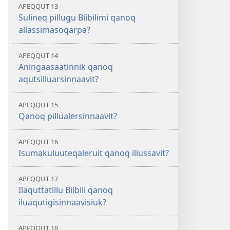
APEQQUT 13
Sulineq pillugu Biibilimi qanoq
allassimasoqarpa?
APEQQUT 14
Aningaasaatinnik qanoq
aqutsilluarsinnaavit?
APEQQUT 15
Qanoq pillualersinnaavit?
APEQQUT 16
Isumakuluuteqaleruit qanoq iliussavit?
APEQQUT 17
Ilaquttatillu Biibili qanoq
iluaqutigisinnaavisiuk?
APEQQUT 18