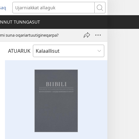
ssaq
ens
Ujarniakkat
allaguk
INNUT TUNNGASUT
dow)
limi suna oqariartuutigineqarpa?
ATUARUK