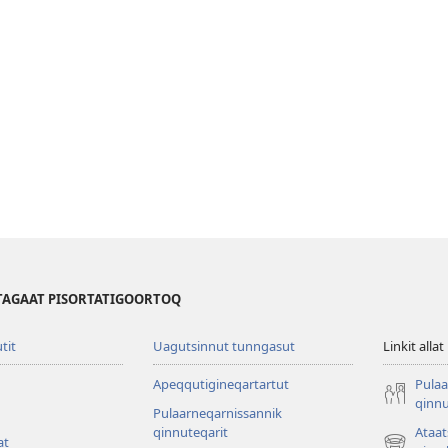
TAGAAT PISORTATIGOORTOQ
utit
Uagutsinnut tunngasut
Linkit allat
Apeqqutigineqartartut
Pulaa
qinnu
Pulaarneqarnissannik
qinnuteqarit
Ataa
at