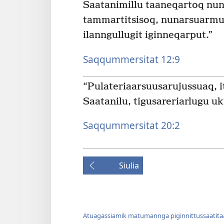
Saatanimillu taaneqartoq nu
tammartitsisoq, nunarsuarmu
ilanngullugit iginneqarput.”
Saqqummersitat 12:9
“Pulateriaarsuusarujussuaq, i
Saatanilu, tigusareriarlugu uk
Saqqummersitat 20:2
Siulia
Atuagassiamik matumannga piginnittussaatit