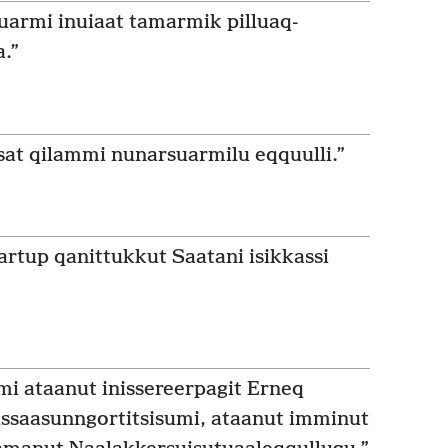
suarmi inuiaat tamarmik pilluaq­
.”
asat qilammi nunarsuarmilu eqquulli.”
artup qanittukkut Saatani isikkassi
mi ataanut inissereerpagit Erneq
­saasunngor­titsisumi, ataanut imminut