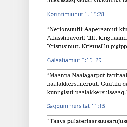
inississaaq Guuti kikkunnut t
Korintimiunut 1. 15:28
“Neriorsuutit Aaperaamut king
Allassimavorli ‘illit kinguaan
Kristusimut. Kristusillu pigip
Galaatiamiut 3:16,
29
“Maanna Naalagarput tanitaa
naalakkersuilerput, Guutilu 
kunngisut naalakkersuissaaq.
Saqqummersitat 11:15
“Taava pulateriaarsuusarujus