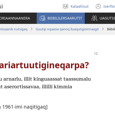
ui
Kalaallisut
Iserfi
Oqaatsit
(op
toqqakkit
new
ATORIAANNAANERA
BIIBILILERSAARUTIT
UAGUTS
win
issaanik nutsigaq
Guutip oqaasia qanoq iluaqutigisinnaagit
Biibi
qariartuutigineqarpa?
lu arnarlu, illit kinguaassat taassumalu
aserortissavaa, illilli kimmia
1961-imi naqitigaq]
ĸ