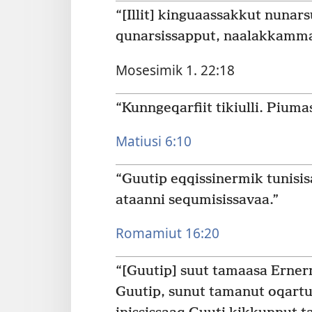
“[Illit] kinguaassakkut nunar
qunarsissapput, naalakkamma
Mosesimik 1. 22:18
“Kunngeqarfiit tikiulli. Pium
Matiusi 6:10
“Guutip eqqissinermik tunisis
ataanni sequmisissavaa.”
Romamiut 16:20
“[Guutip] suut tamaasa Erner
Guutip, sunut tamanut oqartus