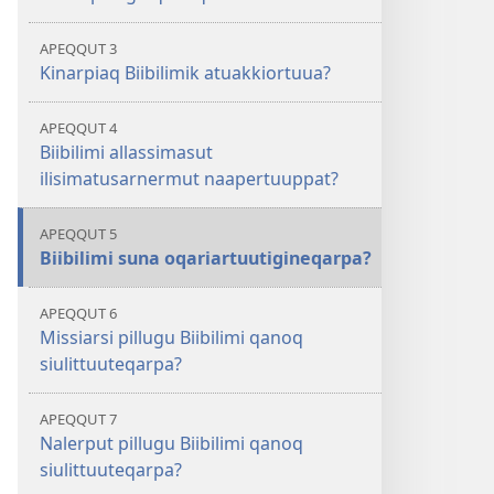
APEQQUT 3
Kinarpiaq Biibilimik atuakkiortuua?
APEQQUT 4
Biibilimi allassimasut
ilisimatusarnermut naapertuuppat?
APEQQUT 5
Biibilimi suna oqariartuutigineqarpa?
APEQQUT 6
Missiarsi pillugu Biibilimi qanoq
siulittuuteqarpa?
APEQQUT 7
Nalerput pillugu Biibilimi qanoq
siulittuuteqarpa?