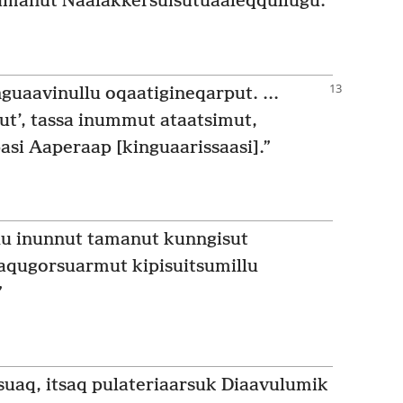
amanut Naalakkersuisutuaaleq­qullugu.”
uaavinullu oqaatigineqarput. ...
nut’, tassa inummut ataatsimut,
pasi Aaperaap [kinguaarissaasi].”
lu inunnut tamanut kunngisut
qaqugorsuarmut kipisuitsumillu
”
suaq, itsaq pulateriaarsuk Diaavulumik