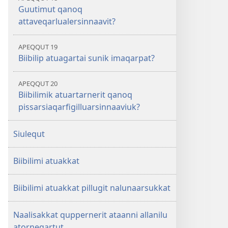
Guutimut qanoq
attaveqarlualersinnaavit?
APEQQUT 19
Biibilip atuagartai sunik imaqarpat?
APEQQUT 20
Biibilimik atuartarnerit qanoq
pissarsiaqarfigilluarsinnaaviuk?
Siulequt
Biibilimi atuakkat
Biibilimi atuakkat pillugit nalunaarsukkat
Naalisakkat quppernerit ataanni allanilu
atorneqartut