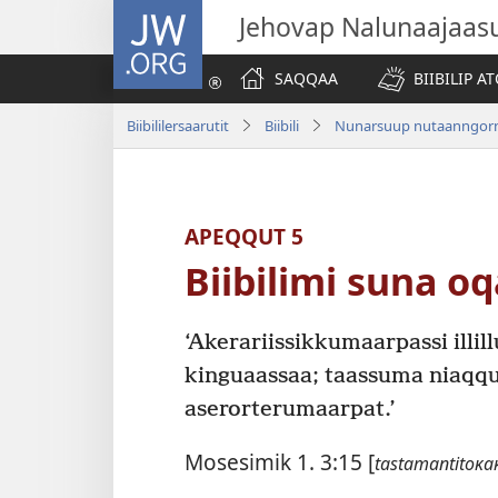
JW.ORG
Jehovap Nalunaajaas
SAQQAA
BIIBILIP 
Biibililersaarutit
Biibili
Nunarsuup nutaanngorn
APEQQUT 5
Biibilimi suna o
‘Akerariis­sikkumaarpassi illil
kinguaassaa; taassuma niaqqut 
aserorterumaarpat.’
Mosesimik 1. 3:15
[
tastamantitoĸa