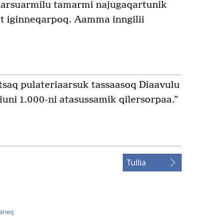
narsuarmilu tamarmi najugaqartunik
t iginneqarpoq. Aamma inngilii
tsaq pulateriaarsuk tassaasoq Diaavulu
iuni 1.000-ni atasussamik qilersorpaa.”
Tullia
aaneq