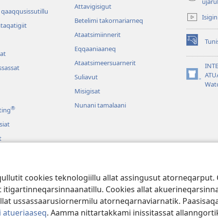
(opens
ujaru
Attavigisigut
new
qaaqqusissutillu
Isigi
window)
Betelimi takornariarneq
ataqatigiit
Ataatsimiin­nerit
Tuni
(opens
Eqqaaniaaneq
at
new
Ataatsimeersuarnerit
window)
INT
sassat
ATU
Suliavut
(opens
Wat
new
Misigisat
window)
Nunani tamalaani
®
ting
siat
t
at Biibilimik
arilluni Biibilimik
lutit cookies teknologiillu allat assingusut atorneqarput. 
tigartinneqarsinnaanatillu. Cookies allat akuerineqarsinnaa
illat ussassaarusiornermilu atorneqarnaviarnatik. Paasisa
i atueriaaseq
. Aamma nittartakkami inissitassat allanngor