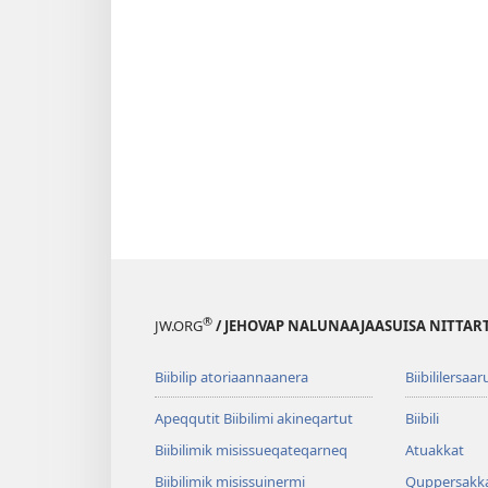
®
JW.ORG
/ JEHOVAP NALUNAAJAASUISA NITTAR
Biibilip atoriaannaanera
Biibililersaar
Apeqqutit Biibilimi akineqartut
Biibili
Biibilimik misis­sueqateqar­neq
Atuakkat
Biibilimik misissuinermi
Quppersakk