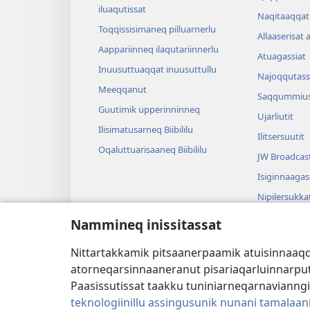
iluaqutissat
Naqitaaqqat 
Toqqissisimaneq pilluarnerlu
Allaaserisat 
Aappariinneq ilaqutariinnerlu
Atuagassiat
Inuusuttuaqqat inuusuttullu
Najoqqutass
Meeqqanut
Saqqummius
Guutimik upperinninneq
Ujarliutit
Ilisimatusarneq Biibililu
Ilitsersuutit
Oqaluttuarisaaneq Biibililu
JW Broadcas
Isiginnaagas
Nipilersukka
Tusarnaagassi
Nammineq inissitassat
tunngavillit
Pissanganarsa
Nittartakkamik pitsaanerpaamik atuisinnaaqqul
atuaanerit
atorneqarsinnaaneranut pisariaqarluinnarput i
Paasissutissat taakku tuniniarneqarnavianng
teknologiinillu assingusunik nunani tamalaan