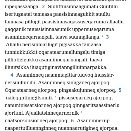
2
nipeqassaanga.
Siulittuisin­naagumalu Guutillu
isertugaatai tamaasa paasisin­naagukkit suullu
tamaasa pillugit paasisimasaqas­suseqaruma allaallu
qaqqanik nuussisin­naasumik uppersuseqaruma
3
*
asannin­neqarnangali, taava suunngilanga.
Allallu nerisin­niarlugit pigisakka tamaasa
tunniukkukkit oqarataarumal­lungalu timiga
pilliutigigukku asannin­neqarnangali, taava
iliuutsikka iluaqutiginavian­ngilluin­narpakka.
4
Asanninneq naammagit­tartuuvoq inussiar­
nersuullunilu. Asanninneq sinnganeq ajorpoq.
5
Oqarataarneq ajorpoq, pingaakujunneq ajorpoq,
*
naleqqutin­ngitsumik
pissuseqarneq ajorpoq,
namminis­sarsiorneq ajorpoq qinngaritsaas­sinerlu
*
ajorluni. Ajuallatsin­neqarnernik
6
naatsorsuusiorneq ajorpoq.
Asanninnerup
naapertuil­luannginneq nuannaarutigineq ajorpaa,