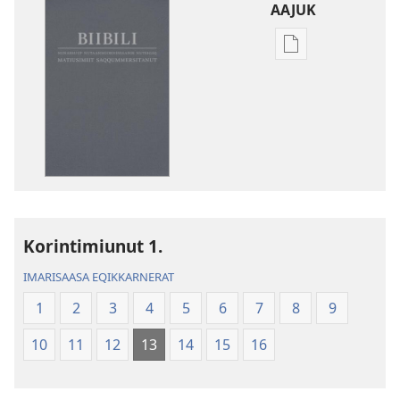
AAJUK
Atuagassanik
aallernissamut
iluarsiissutaa
Biibili
–
Nunarsuup
nutaanngorniss
nutsigaq
(Matiusimiit
Korintimiunut 1.
Saqqummersita
IMARISAASA EQIKKARNERAT
1
2
3
4
5
6
7
8
9
10
11
12
13
14
15
16