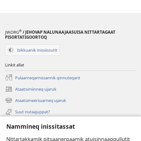
®
JW.ORG
/ JEHOVAP NALUNAAJAASUISA NITTARTAGAAT
PISORTATIGOORTOQ
Isikkuanik inissiissutit
Linkit allat
Pulaarneqarnissannik qinnuteqarit
Ataatsimiinneq ujaruk
(opens
new
Ataatsimeersuarneq ujaruk
(opens
window)
new
Suut nutaajuppat?
window)
Isiginnaagassiat
Nammineq inissitassat
Ujarlerit
Nittartakkamik pitsaanerpaamik atuisinnaaqqullutit