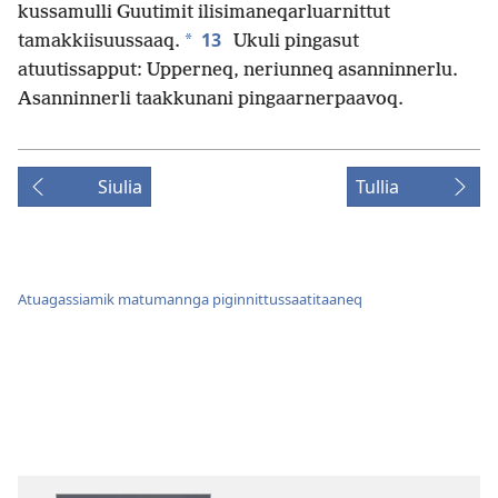
kussamulli Guutimit ilisimaneqarluarnittut
13
*
tamakkiisuussaaq.
Ukuli pingasut
atuutissapput: Upperneq, neriunneq asanninnerlu.
Asanninnerli taakkunani pingaar­nerpaavoq.
Siulia
Tullia
Atuagassiamik matumannga piginnittussaatitaaneq