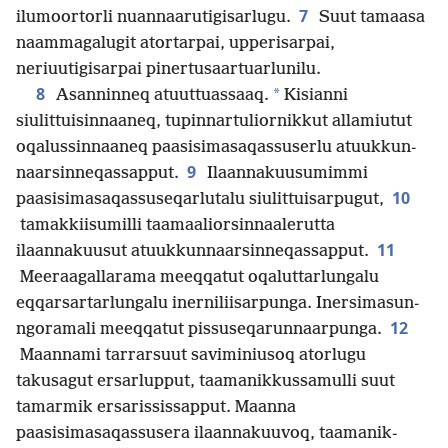
7
ilumoortorli nuannaarutigisarlugu.
Suut tamaasa
naammagalugit atortarpai, upperisarpai,
neriuutigisarpai pinertusaar­tuarlunilu.
8
*
Asanninneq atuuttuassaaq.
Kisianni
siulittuisinnaaneq, tupinnar­tuliornikkut allamiutut
oqalussinnaaneq paasisimasaqas­suserlu atuukkun­
9
naarsin­neqassapput.
Ilaannakuusumimmi
10
paasisimasaqas­suseqarlutalu siulittuisarpugut,
tamakkiisumilli taamaaliorsin­naalerutta
11
ilaannakuusut atuukkun­naarsin­neqassapput.
Meeraagallarama meeqqatut oqaluttarlungalu
eqqarsar­tarlungalu inerniliisarpunga. Inersimasun­
12
ngoramali meeqqatut pissuseqarun­naarpunga.
Maannami tarrarsuut saviminiusoq atorlugu
takusagut ersarlupput, taamanik­kussamulli suut
tamarmik ersaris­sissapput. Maanna
paasisimasaqassusera ilaannakuuvoq, taamanik­