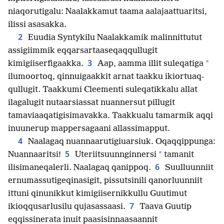
niaqorutigalu: Naalakkamut taama aalajaat­tuaritsi,
ilissi asasakka.
2
Euudia Syntykilu Naalakkamik malinnittutut
assigiimmik eqqarsar­taaseqaq­qullugit
3
*
kimigiiserfigaakka.
Aap, aamma illit suleqatiga
ilumoortoq, qinnuigaakkit arnat taakku ikiortuaq­
qullugit. Taakkumi Cleementi suleqatikkalu allat
ilagalugit nutaarsiassat nuannersut pillugit
tamaviaaqatigisimavakka. Taakkualu tamarmik aqqi
inuunerup mappersagaani allassimapput.
4
Naalagaq nuannaarutigiuarsiuk. Oqaqqippunga:
5
*
Nuannaaritsi!
Uteriitsuun­nginnersi
tamanit
6
ilisimaneqalerli. Naalagaq qanippoq.
Suulluunniit
ernumas­sutigeqinasigit, pissutsinili qanorluunniit
ittuni qinunikkut kimigiiser­nikkullu Guutimut
7
ikioqqusarlusilu qujasassaasi.
Taava Guutip
eqqissinerata inuit paasisin­naasaannit