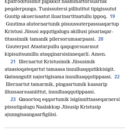
Epafroditusimit pigakkit naammat­torsuarnik
peqalerpunga. Tunissutersi pilliutitut tipigissutut
19
Guutip akuerisaatut iluarinar­titaatullu ippoq.
Guutima alutornartunik pisuussuterpas­suaqartup
Kristusi Jiisusi aqqutigalugu akillusi pisariaqar­
20
titassinnik tamanik pilersorumaarpaasi.
Guuterput Ataatarpullu qaqugorsuarmut
kipisuitsumillu ataqqinarsisin­neqarli. Amen.
21
Illernartut Kristusimik Jiisusimik
ataasioqateqartut tamaasa inuulluaq­qutikkisigit.
22
Qatanngutit najortigisama inuulluaq­qutippaasi.
Illernartut tamarmik, pingaartumik kaasarip
illussaarsuaniittut, inuulluaq­qutippaasi.
23
Qanortoq eqqortumik isiginnit­taaseqarnersi
pissutigalugu Naalakkap Jiisusip Kristusip
ajunngisaangaarfigilisi.