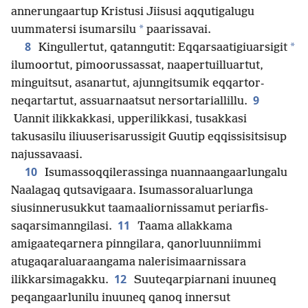
annerungaartup Kristusi Jiisusi aqqutigalugu
*
uummatersi isumarsilu
paarissavai.
8
*
Kingullertut, qatanngutit: Eqqarsaatigiuarsigit
ilumoortut, pimoorussassat, naapertuil­luartut,
minguitsut, asanartut, ajunngitsumik eqqartor­
9
neqartartut, assuarnaatsut nersortariallillu.
Uannit ilikkakkasi, upperilikkasi, tusakkasi
takusasilu iliuuserisarussigit Guutip eqqissisitsisup
najussavaasi.
10
Isumassoq­qilerassinga nuannaangaarlungalu
Naalagaq qutsavigaara. Isumassoraluarlunga
siusinnerusukkut taamaalior­nissamut periarfis­
11
saqarsiman­ngilasi.
Taama allakkama
amigaateqarnera pinngilara, qanorluunniimmi
atugaqaraluaraangama nalerisimaar­nissara
12
ilikkarsimagakku.
Suuteqarpiarnani inuuneq
peqangaarlunilu inuuneq qanoq innersut