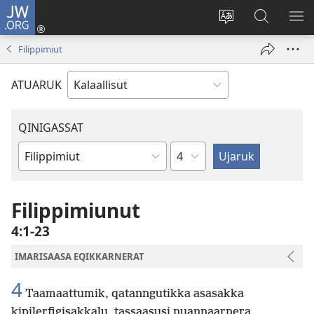
JW.ORG
Iserfissaq
(opens
Oqaatsit
JW.ORG-
IM
new
toqqakkit
imi
TA
Filippimiut
window)
ujarlerit
ATUARUK
QINIGASSAT
Kapitali
Biibilip
atuagartai
Filippimiunut
4:1-23
IMARISAASA EQIKKARNERAT
4
Taamaattumik, qatanngutikka asasakka
kipilerfigisakkalu, tassaasusi nuannaarnera