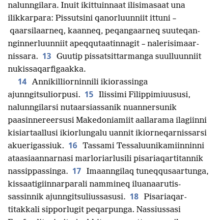
nalunngilara. Inuit ikittuinnaat ilisimasaat una
ilikkarpara: Pissutsini qanorluunniit ittuni –
qaarsilaarneq, kaanneq, peqangaarneq suuteqan­
nginnerluunniit apeqqutaatinnagit – nalerisimaar­
13
nissara.
Guutip pissatsit­tarmanga suulluunniit
nukissaqarfigaakka.
14
Annikil­liorninnili ikiorassinga
15
ajunngitsuliorpusi.
Ilissimi Filippimiuususi,
nalunngilarsi nutaarsiassanik nuannersunik
paasinnereersusi Makedoniamiit aallarama ilagiinni
kisiartaallusi ikiorlungalu uannit ikiorneqar­nissarsi
16
akuerigassiuk.
Tassami Tessaluunikamiinninni
ataasiaan­narnasi marloriarlusili pisariaqar­titannik
17
nassippassinga.
Imaanngilaq tuneqqusaartunga,
kissaatigiin­narparali nammineq iluanaarutis­
18
sassinnik ajunngitsuliussasusi.
Pisariaqar­
titakkali sipporlugit peqarpunga. Nassiussasi