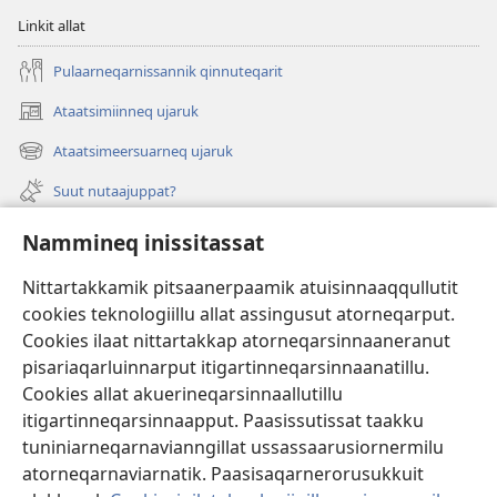
Linkit allat
Pulaarneqarnissannik qinnuteqarit
Ataatsimiinneq ujaruk
(opens
new
Ataatsimeersuarneq ujaruk
(opens
window)
new
Suut nutaajuppat?
window)
Isiginnaagassiat
Nammineq inissitassat
Ujarlerit
Nittartakkamik pitsaanerpaamik atuisinnaaqqullutit
cookies teknologiillu allat assingusut atorneqarput.
Tunissuteqarneq
(opens
Cookies ilaat nittartakkap atorneqarsinnaaneranut
new
pisariaqarluinnarput itigartinneqarsinnaanatillu.
window)
INTERNETIKKUT ATUAGAATEQARFIK Watchtower™
Cookies allat akuerineqarsinnaallutillu
(opens
itigartinneqarsinnaapput. Paasissutissat taakku
new
®
JW Hub
window)
tuniniarneqarnavianngillat ussassaarusiornermilu
(opens
new
atorneqarnaviarnatik. Paasisaqarnerorusukkuit
window)