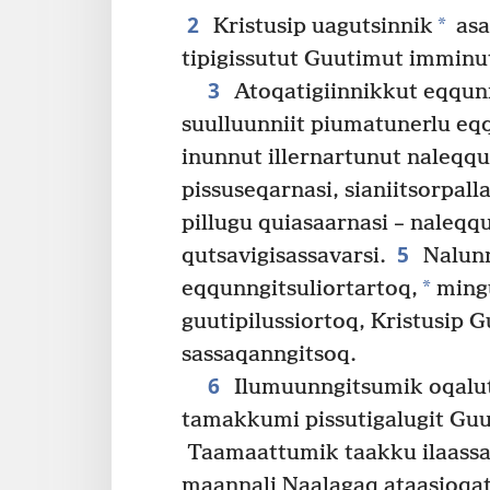
2
*
Kristusip uagutsinnik
asa
tipigissutut Guutimut imminut 
3
Atoqatigiinnikkut eqqun
suulluunniit piumatunerlu eqq
inunnut illernartunut naleqqut
pissuseqarnasi, sianiitsorpal­
pillugu quiasaarnasi – naleqq
5
qutsavigisas­savarsi.
Nalunn
*
eqqunngitsuliortartoq,
mingu
guutipilus­siortoq, Kristusip 
sassaqan­ngitsoq.
6
Ilumuun­ngitsumik oqalutt
tamakkumi pissutigalugit Guu
Taamaattumik taakku ilaassan
maannali Naalagaq ataasioqat