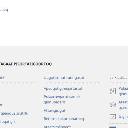
aaneq
TAGAAT PISORTATIGOORTOQ
utit
Uagutsinnut tunngasut
Linkit allat
Apeqqutigineqartartut
Pulaa
qinnu
Pulaarneqarnissannik
qinnuteqarit
Ataa
at
(opens
ujaru
Attavigisigut
new
qaaqqusissutillu
Isigi
window)
Betelimi takornariarneq
ataqatigiit
Ataatsimiin­nerit