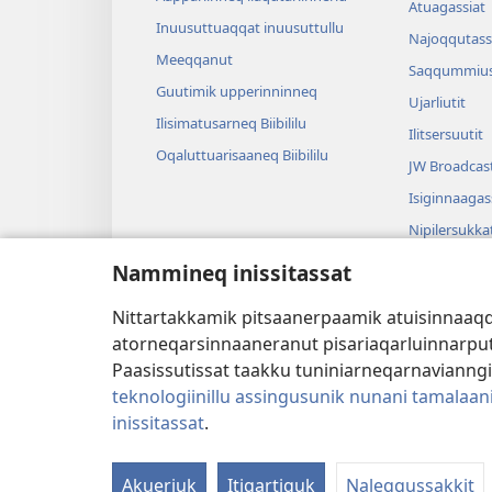
Atuagassiat
Inuusuttuaqqat inuusuttullu
Najoqqutass
Meeqqanut
Saqqummius
Guutimik upperinninneq
Ujarliutit
Ilisimatusarneq Biibililu
Ilitsersuutit
Oqaluttuarisaaneq Biibililu
JW Broadcas
Isiginnaagas
Nipilersukka
Tusarnaagassi
Nammineq inissitassat
tunngavillit
Pissanganarsa
Nittartakkamik pitsaanerpaamik atuisinnaaqqul
atuaanerit
atorneqarsinnaaneranut pisariaqarluinnarput i
Paasissutissat taakku tuniniarneqarnavianng
teknologiinillu assingusunik nunani tamalaan
inissitassat
.
Copyright
© 2026 Watch Tower Bible and Tract S
Akueriuk
Itigartiguk
Naleqqussakkit