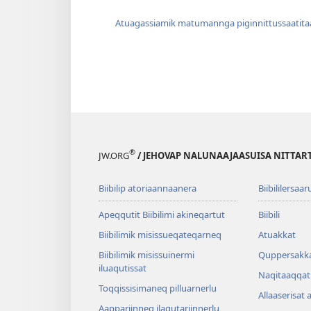
Atuagassiamik matumannga piginnittussaatit
®
JW.ORG
/ JEHOVAP NALUNAAJAASUISA NITTAR
Biibilip atoriaannaanera
Biibililersaar
Apeqqutit Biibilimi akineqartut
Biibili
Biibilimik misis­sueqateqar­neq
Atuakkat
Biibilimik misissuinermi
Quppersakk
iluaqutissat
Naqitaaqqat 
Toqqissisimaneq pilluarnerlu
Allaaserisat 
Aappariinneq ilaqutariinnerlu