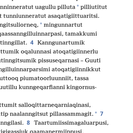
*
nnin­neratut uagullu pilluta
pilliutitut
tunniun­neratut asaqatigiit­tuaritsi.
*
ngitsuliorneq,
mingunnartut
aassan­ngilluin­narpasi, tamakkumi
4
in­ngillat.
Kanngunartumik
lattumik oqalunnasi atoqatigiinnerlu
utin­ngitsumik pissuseqarnasi – Guuti
gil­luinnarparsimi atoqatigiinnikkut
ttooq piumatoorluunniit, tassa
Guutillu kunngeqarfianni kingornus­
umit salloqit­tarneqar­niaqinasi,
7
*
tip naalanngitsut pillassammagit.
8
­ngilasi.
Taartumiis­simagaluarpusi,
igigassiuk qaamanermiippusi.