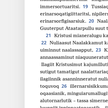
19
immersor­tuaritsi.
Tussiaqa
erinarsoqatigiit­taritsi, nip
20
erinarsorfigisarsiuk.
Naala
Guuterput Ataatarpullu suut t
21
Kristusi mianeralugu kaj
22
Nuliaasut Naalakkamut kaj
23
uiminnut naalassapput,
Kr
annaassaminut niaquuneratut
Ilagiit Kristusimut kajumilluti
sutigut tamatigut naalattaria
ilagiinnik asannin­neratut nulia
26
toquvoq
illernarsisik­kum
oqaasianik, minguiarumallugi
alutornarlutik – tassa simerne