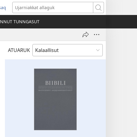
ssaq
ens
Ujarniakkat
allaguk
INNUT TUNNGASUT
dow)
ATUARUK