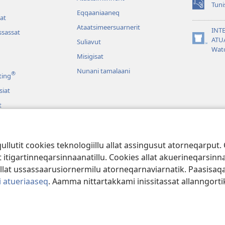
Tuni
(opens
Eqqaaniaaneq
at
new
Ataatsimeersuarnerit
window)
INT
sassat
ATU
Suliavut
(opens
Wat
new
Misigisat
window)
Nunani tamalaani
®
ting
siat
t
at Biibilimik
arilluni Biibilimik
lutit cookies teknologiillu allat assingusut atorneqarput. 
tigartinneqarsinnaanatillu. Cookies allat akuerineqarsinnaa
illat ussassaarusiornermilu atorneqarnaviarnatik. Paasisa
i atueriaaseq
. Aamma nittartakkami inissitassat allanngor
ociety of Pennsylvania.
ATUINERMUT PIUMASAQAATIT
|
PAASISSUTISSA