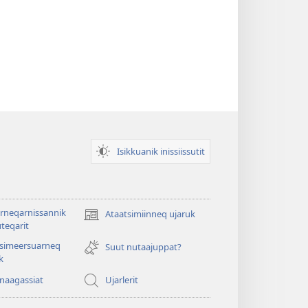
Isikkuanik inissiissutit
rneqarnissannik
Ataatsimiinneq ujaruk
(opens
teqarit
new
tsimeersuarneq
window)
Suut nutaajuppat?
k
nnaagassiat
Ujarlerit