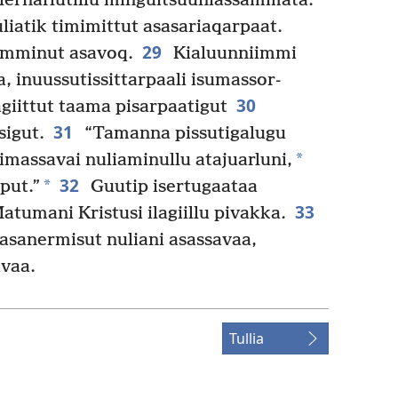
llernarlutillu minguitsuunias­sammata.
iatik timimittut asasariaqarpaat.
29
imminut asavoq.
Kialuunniimmi
 inuussutis­sittarpaali isumassor­
30
agiittut taama pisarpaatigut
31
sigut.
“Tamanna pissutigalugu
*
imassavai nuliaminullu atajuarluni,
32
*
put.”
Guutip isertugaataa
33
tumani Kristusi ilagiillu pivakka.
asanermisut nuliani asassavaa,
avaa.
Tullia