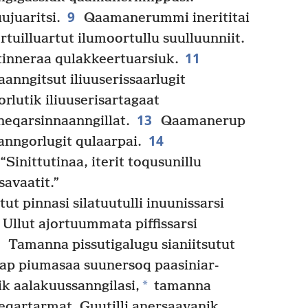
9
ujuaritsi.
Qaamanerummi inerititai
tuil­luartut ilumoortullu suulluunniit.
11
tinneraa qulakkeer­tuarsiuk.
­ngitsut iliuuseris­saarlugit
rlutik iliuuserisartagaat
13
qarsin­naanngillat.
Qaamanerup
14
anngorlugit qulaarpai.
inittutinaa, iterit toqusunillu
savaatit.”
t pinnasi silatuutulli inuunissarsi
Ullut ajortuummata piffissarsi
7
Tamanna pissutigalugu sianiitsutut
vap piumasaa suunersoq paasiniar­
*
 aalakuus­sanngilasi,
tamanna
qartarmat. Guutilli anersaavanik