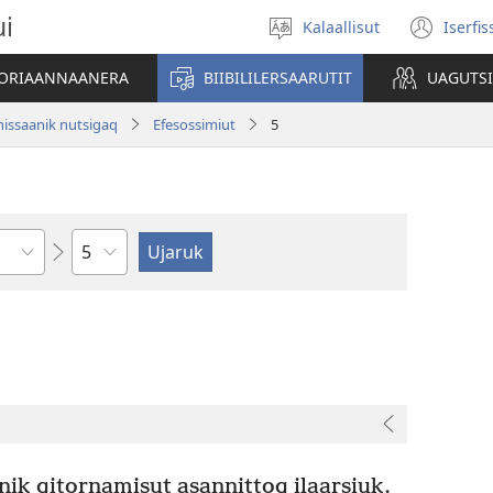
ui
Kalaallisut
Iserfi
Oqaatsit
(op
toqqakkit
new
ATORIAANNAANERA
BIIBILILERSAARUTIT
UAGUTS
win
issaanik nutsigaq
Efesossimiut
5
Kapitali
ik qitornamisut asannittoq ilaarsiuk.