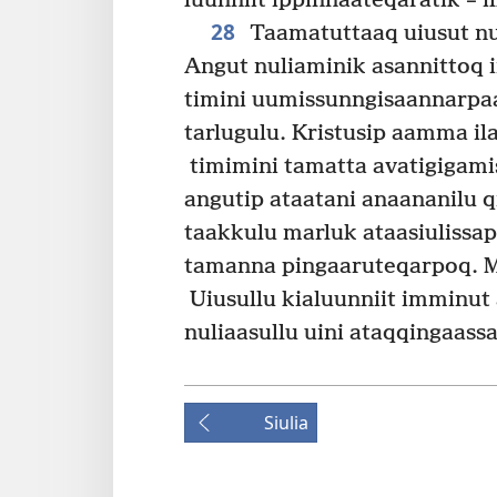
luunniit ippinnaateqaratik – i
28
Taamatuttaaq uiusut nul
Angut nuliaminik asannittoq 
timini uumissun­ngisaannarpaa,
tarlugulu. Kristusip aamma il
timimini tamatta avatigigami
angutip ataatani anaananilu q
taakkulu marluk ataasiulissap
tamanna pingaaruteqarpoq. Ma
Uiusullu kialuunniit imminut 
nuliaasullu uini ataqqingaass
Siulia