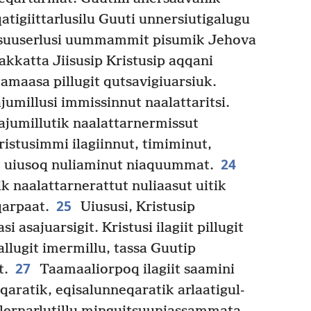
tigiit­tarlusilu Guuti unnersiutigalugu
ilersuuserlusi uummammit pisumik Jehova
kkatta Jiisusip Kristusip aqqani
amaasa pillugit qutsavigiuarsiuk.
umillusi immissinnut naalattaritsi.
umillutik naalattar­nermissut
istusimmi ilagiinnut, timiminut,
24
 uiusoq nuliaminut niaquummat.
k naalattar­nerattut nuliaasut uitik
25
qarpaat.
Uiususi, Kristusip
si asajuarsigit. Kristusi ilagiit pillugit
allugit imermillu, tassa Guutip
27
t.
Taamaaliorpoq ilagiit saamini
qaratik, eqisalun­neqaratik arlaatigul­