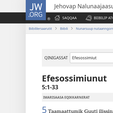
JW.ORG
Jehovap Nalunaajaas
SAQQAA
BIIBILIP 
Biibililersaarutit
Biibili
Nunarsuup nutaanngorn
QINIGASSAT
Biibilip
atuagartai
Efesossimiunut
5:1-33
IMARISAASA EQIKKARNERAT
5
Taamaattumik Guuti ilissinn