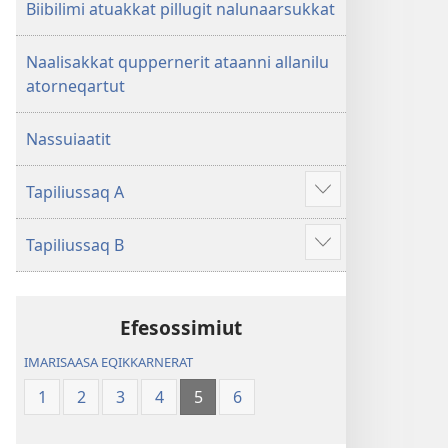
Biibilimi atuakkat pillugit nalunaarsukkat
Naalisakkat quppernerit ataanni allanilu
atorneqartut
Nassuiaatit
Tapiliussaq A
Show
more
Tapiliussaq B
Show
more
Efesossimiut
IMARISAASA EQIKKARNERAT
1
2
3
4
5
6