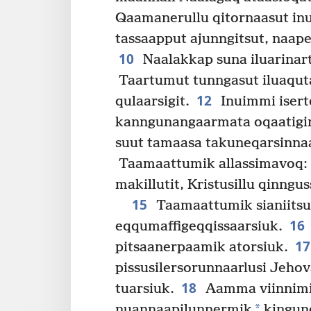
Qaamanerullu qitornaasut inu
tassaapput ajunngitsut, naaper
10
Naalakkap suna iluarinar­
Taartumut tunngasut iluaqutaan
12
qulaarsigit.
Inuimmi iserto
kanngunangaarmata oqaatigine
suut tamaasa takuneqarsin­na
Taamaattumik allassimavoq: “S
makillutit, Kristusillu qinngus­
15
Taamaattumik sianiitsutu
16
eqqumaf­figeqqis­saarsiuk.
1
pitsaanerpaamik atorsiuk.
pissusilersorun­naarlusi Jeho
18
tuarsiuk.
Aamma viinnimik
*
nuannaapilunnermik
kingune