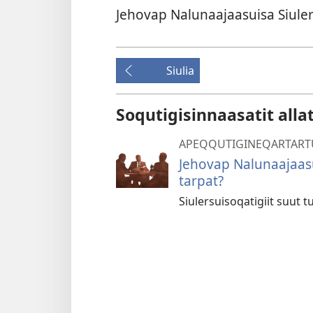
Jehovap Nalunaajaasuisa Siuler
Siulia
Soqutigisinnaasatit alla
APEQQUTIGINEQARTART
Jehovap Nalunaa­jaasui
tar­pat?
Siulersui­soqatigiit suut tu