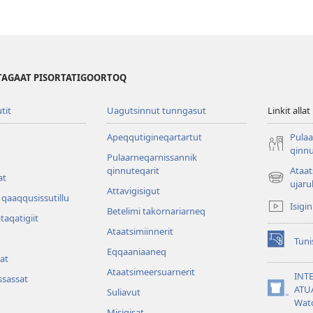
TAGAAT PISORTATIGOORTOQ
utit
Uagutsinnut tunngasut
Linkit allat
Apeqqutigineqartartut
Pulaa
qinnu
Pulaarneqarnissannik
qinnuteqarit
Ataa
at
(opens
ujaru
Attavigisigut
new
qaaqqusissutillu
Isigi
window)
Betelimi takornariarneq
ataqatigiit
Ataatsimiin­nerit
Tuni
(opens
Eqqaaniaaneq
at
new
Ataatsimeersuarnerit
window)
INT
sassat
ATU
Suliavut
(opens
Wat
new
Misigisat