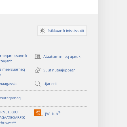
Isikkuanik inissiissutit
rneqarnissannik
Ataatsimiinneq ujaruk
(opens
teqarit
new
tsimeersuarneq
window)
Suut nutaajuppat?
k
nnaagassiat
Ujarlerit
ssuteqarneq
ERNETIKKUT
®
JW Hub
(opens
AGAATEQARFIK
new
chtower™
window)