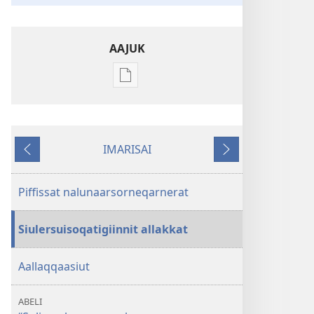
AAJUK
Atuagassanik
aallernissamut
iluarsiissutaa
Uppersusiat
IMARISAI
maliguk
Siulia
Tullia
Piffissat nalunaarsorneqarnerat
Siulersuisoqatigiinnit allakkat
Aallaqqaasiut
ABELI