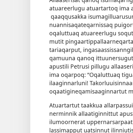
atuareerlugu atuar­tar­toq ima al
qaaq­qusak­ka isumagil­luarusun­n
nuan­nisaqateqar­nis­saq puigor­
oqalut­tuaq atuareerlugu soqutig
mutit pingaar­tip­pal­laar­neqar­t
tariaqar­put, ingasaas­sis­san­ng
qamuuna qanoq it­tuunersugut 
apustili Petrusi pil­lugu al­laa
ima oqar­poq: “Oqalut­tuaq tiguar­t
ilaagin­narluni! Takorluuisin­na
oqaatigineqamisaagin­nar­tut mi
Atuar­tar­tut taak­kua al­lar­pas­s
nermin­nik al­laatigin­nit­tut apu
ilumoor­nerat up­per­narsar­paat:
las­simap­put uatsin­nut ilin­niutis­