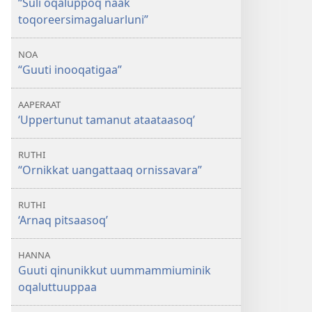
“Suli oqaluppoq naak
toqoreersimagaluarluni”
NOA
“Guuti inooqatigaa”
AAPERAAT
‘Uppertunut tamanut ataataasoq’
RUTHI
“Ornikkat uangattaaq ornissavara”
RUTHI
‘Arnaq pitsaasoq’
HANNA
Guuti qinunikkut uummammiuminik
oqaluttuuppaa