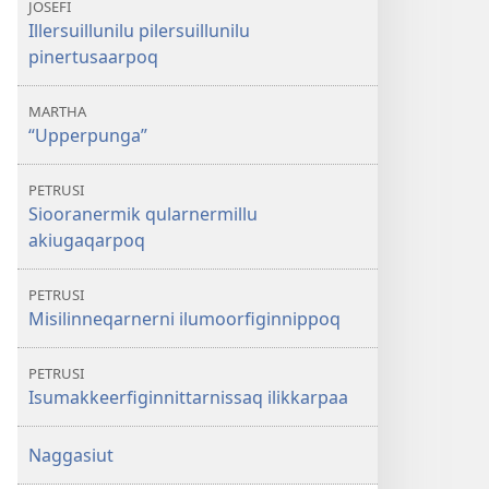
JOSEFI
Illersuillunilu pilersuillunilu
pinertusaarpoq
MARTHA
“Upperpunga”
PETRUSI
Siooranermik qularnermillu
akiugaqarpoq
PETRUSI
Misilinneqarnerni ilumoorfiginnippoq
PETRUSI
Isumakkeerfiginnittarnissaq ilikkarpaa
Naggasiut