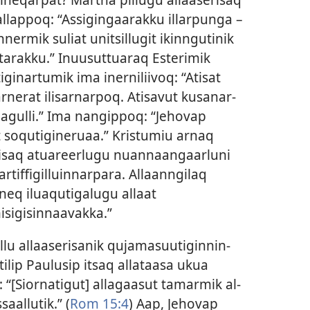
­lap­poq: “As­sigingaarak­ku il­lar­punga –
ermik suliat unitsil­lugit ikin­ngutinik
tarak­ku.” Inuusut­tuaraq Esterimik
inar­tumik ima iner­niliivoq: “Atisat
ar­nerat ilisar­nar­poq. Atisavut kusanar­
ilagul­li.” Ima nangip­poq: “Jehovap
soqutigineruaa.” Kristumiu ar­naq
serisaq atuareerlugu nuan­naangaarluni
if­figil­luin­nar­para. Al­laan­ngilaq
aneq iluaqutigalugu al­laat
sigisin­naavak­ka.”
uil­lu al­laaserisanik qujamasuutigin­nin­
stilip Paulusip itsaq al­lataasa ukua
 “[Sior­natigut] al­lagaasut tamarmik al­
saal­lutik.” (
Rom 15:4
) Aap, Jehovap