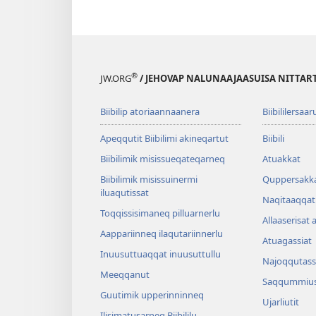
®
JW.ORG
/ JEHOVAP NALUNAAJAASUISA NITTAR
Biibilip atoriaannaanera
Biibililersaar
Apeqqutit Biibilimi akineqartut
Biibili
Biibilimik misis­sueqateqar­neq
Atuakkat
Biibilimik misissuinermi
Quppersakk
iluaqutissat
Naqitaaqqat 
Toqqissisimaneq pilluarnerlu
Allaaserisat 
Aappariinneq ilaqutariinnerlu
Atuagassiat
Inuusuttuaqqat inuusuttullu
Najoqqutass
Meeqqanut
Saqqummius
Guutimik upperinninneq
Ujarliutit
Ilisimatusarneq Biibililu