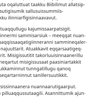
luta oqalut­tuat taak­ku Biibilimut al­latsip­
isutigisumik sal­lusuis­sum­miis­
ku ilin­niarfigisin­naavavut.
uaq­qul­lugu kajumis­saar­patsigit.
igiin­nermi sam­misarsiuk – meeq­qat nuan­
atuaq­qis­saaqatigiin­neran­ni sam­mineqaler­
najuut­tarit. Atuak­kavit eq­qarsaatigeq­
arit. Misigis­sutitit takorluuisin­naaneril­lu
aneqar­tut misigis­susaat paasiniar­tak­kit
tuk­kamin­nut tun­ngatil­lugu qanoq
eqar­tar­nin­nut sanil­lersuutik­kit.
s­sin­naanera nuan­naarutigaar­put.
u pil­luaq­qus­sutaagili. Asan­nit­tumik ajun­