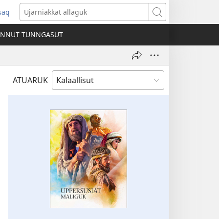
ssaq
ens
Ujarniakkat
allaguk
INNUT TUNNGASUT
dow)
ATUARUK