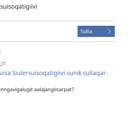
suisoqatigiivi
Tullia
t
UT
sa Siulersuiso­qatigiivi sunik suliaqar­
n­ngaviga­lugit aalaja­ngiisar­pat?