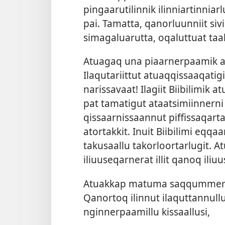
pingaarutilin­nik ilin­niar­tin­niar
pai. Tamat­ta, qanorluun­niit siv
simagaluarut­ta, oqalut­tuat taak­
Atuagaq una piaar­ner­paamik at
Ilaqutariit­tut atuaq­qis­saaqat
naris­savaat! Ilagiit Biibilimik 
pat tamatigut ataatsimiin­ner­ni 
qis­saar­nis­saan­nut pif­fis­saqar­t
ator­tak­kit. Inuit Biibilimi eq­qa
takusaal­lu takorloor­tarlugit. A
iliuuseqar­nerat il­lit qanoq iliuus
Atuak­kap matuma saq­qum­mersi
Qanor­toq ilin­nut ilaqut­tan­nul­l
ngin­ner­paamil­lu kis­saal­lusi,