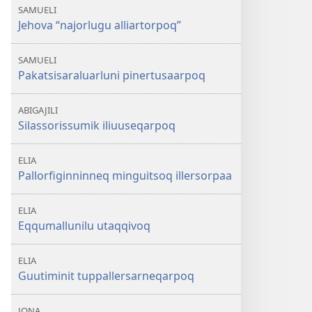
SAMUELI
Jehova “najorlugu alliartorpoq”
SAMUELI
Pakatsisaraluarluni pinertusaarpoq
ABIGAJILI
Silassorissumik iliuuseqarpoq
ELIA
Pallorfiginninneq minguitsoq illersorpaa
ELIA
Eqqumallunilu utaqqivoq
ELIA
Guutiminit tuppallersarneqarpoq
JONA