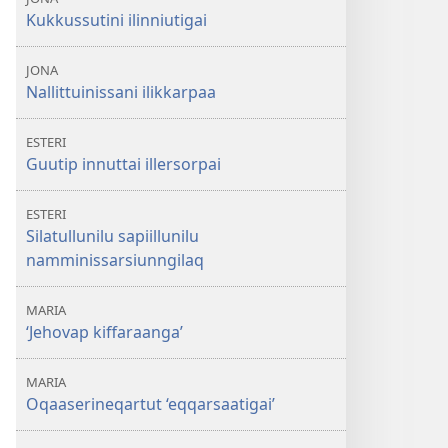
Kukkussutini ilinniutigai
JONA
Nallittuinissani ilikkarpaa
ESTERI
Guutip innuttai illersorpai
ESTERI
Silatullunilu sapiillunilu
namminissarsiunngilaq
MARIA
‘Jehovap kiffaraanga’
MARIA
Oqaaserineqartut ‘eqqarsaatigai’