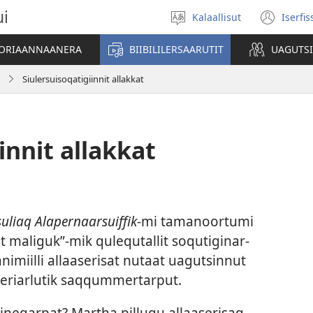
ui
Kalaallisut
Iserfi
Oqaatsit
(op
toqqakkit
new
ATORIAANNAANERA
BIIBILILERSAARUTIT
UAGUTS
win
Siulersuisoqatigiinnit allakkat
innit allakkat
uliaq Alapernaarsuiffik
-mi tamanoor­tumi
at maliguk”-mik qulequtal­lit soqutiginar­
imiil­li al­laaserisat nutaat uagutsin­nut
riarlutik saq­qum­mer­tar­put.
neqar­pat? Mar­tha pil­lugu al­laaserisaq