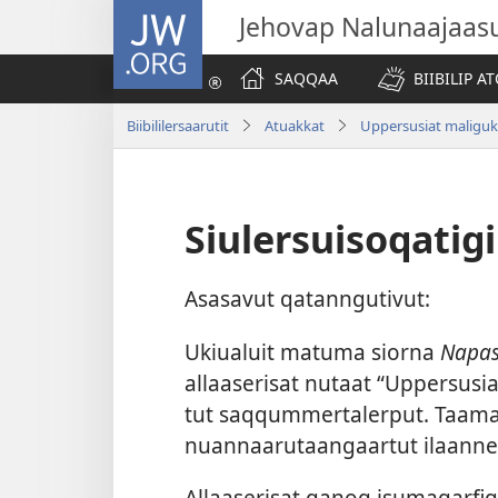
JW.ORG
Jehovap Nalunaajaas
SAQQAA
BIIBILIP 
Biibililersaarutit
Atuakkat
Uppersusiat maliguk
Siulersuisoqatigi
Asasavut qatan­ngutivut:
Ukiualuit matuma sior­na
Napas
al­laaserisat nutaat “Up­persusi
tut saq­qum­mer­taler­put. Taaman
nuan­naarutaangaar­tut ilaan­nee
Al­laaserisat qanoq isumaqarfigi