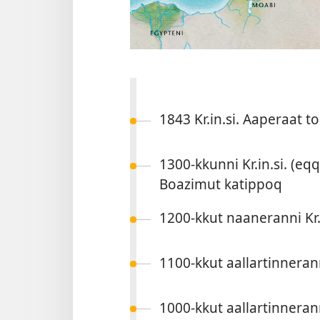
1843 Kr.in.si. Aaperaat 
1300-k­kun­ni Kr.in.si. (eq
Boazimut katip­poq
1200-k­kut naaneran­ni Kr.
1100-k­kut aal­lar­tin­nera
1000-k­kut aal­lar­tin­nera