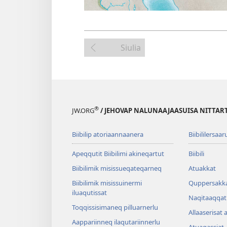
Siulia
®
JW.ORG
/ JEHOVAP NALUNAAJAASUISA NITTAR
Biibilip atoriaannaanera
Biibililersaar
Apeqqutit Biibilimi akineqartut
Biibili
Biibilimik misis­sueqateqar­neq
Atuakkat
Biibilimik misissuinermi
Quppersakk
iluaqutissat
Naqitaaqqat 
Toqqissisimaneq pilluarnerlu
Allaaserisat 
Aappariinneq ilaqutariinnerlu