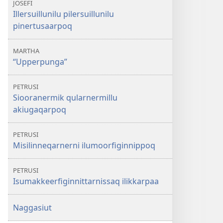
JOSEFI
Illersuillunilu pilersuillunilu
pinertusaarpoq
MARTHA
“Upperpunga”
PETRUSI
Siooranermik qularnermillu
akiugaqarpoq
PETRUSI
Misilinneqarnerni ilumoorfiginnippoq
PETRUSI
Isumakkeerfiginnittarnissaq ilikkarpaa
Naggasiut