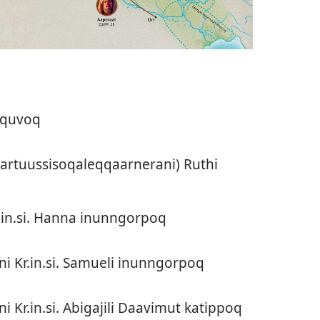
toquvoq
­qar­tuus­sisoqaleq­qaar­nerani) Ruthi
in.si. Han­na inun­ngor­poq
n­ni Kr.in.si. Samueli inun­ngor­poq
n­ni Kr.in.si. Abigajili Daavimut katip­poq