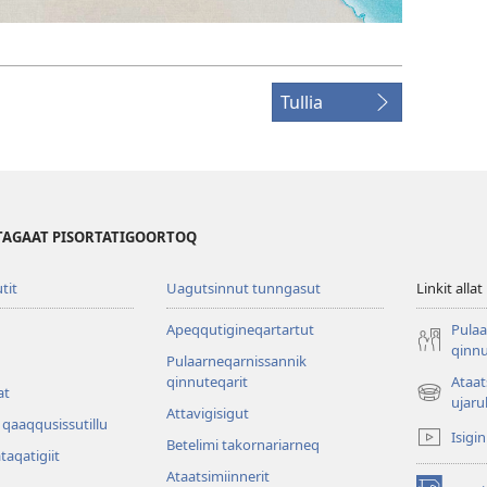
Tullia
TAGAAT PISORTATIGOORTOQ
utit
Uagutsinnut tunngasut
Linkit allat
Apeqqutigineqartartut
Pulaa
qinnu
Pulaarneqarnissannik
qinnuteqarit
Ataa
at
(opens
ujaru
Attavigisigut
new
qaaqqusissutillu
Isigi
window)
Betelimi takornariarneq
ataqatigiit
Ataatsimiin­nerit