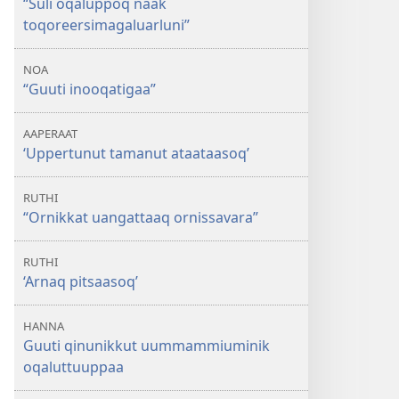
“Suli oqaluppoq naak
toqoreersimagaluarluni”
NOA
“Guuti inooqatigaa”
AAPERAAT
‘Uppertunut tamanut ataataasoq’
RUTHI
“Ornikkat uangattaaq ornissavara”
RUTHI
‘Arnaq pitsaasoq’
HANNA
Guuti qinunikkut uummammiuminik
oqaluttuuppaa