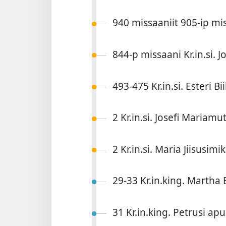
940 mis­saaniit 905-ip mis­
844-p mis­saani Kr.in.si. J
493-475 Kr.in.si. Esteri Bi
2 Kr.in.si. Josefi Mariamu
2 Kr.in.si. Maria Jiisusimi
29-33 Kr.in.king. Mar­tha B
31 Kr.in.king. Petrusi apu