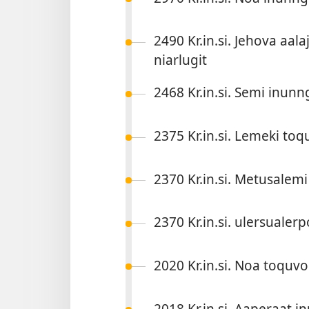
2490 Kr.in.si. Jehova aal
niarlugit
2468 Kr.in.si. Semi inun­
2375 Kr.in.si. Lemeki to
2370 Kr.in.si. Metusalem
2370 Kr.in.si. ulersualer­
2020 Kr.in.si. Noa toquv
2018 Kr.in.si. Aaperaat i