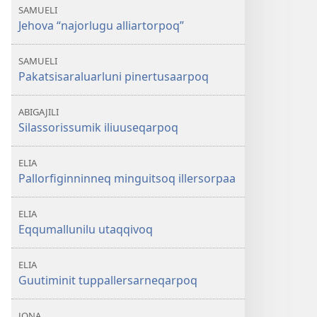
SAMUELI
Jehova “najorlugu alliartorpoq”
SAMUELI
Pakatsisaraluarluni pinertusaarpoq
ABIGAJILI
Silassorissumik iliuuseqarpoq
ELIA
Pallorfiginninneq minguitsoq illersorpaa
ELIA
Eqqumallunilu utaqqivoq
ELIA
Guutiminit tuppallersarneqarpoq
JONA