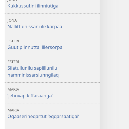
Kukkussutini ilinniutigai
JONA
Nallittuinissani ilikkarpaa
ESTERI
Guutip innuttai illersorpai
ESTERI
Silatullunilu sapiillunilu
namminissarsiunngilaq
MARIA
‘Jehovap kiffaraanga’
MARIA
Oqaaserineqartut ‘eqqarsaatigai’