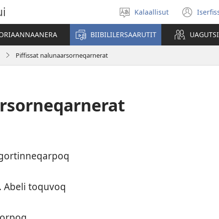
ui
Kalaallisut
Iserfi
Oqaatsit
(op
toqqakkit
new
ATORIAANNAANERA
BIIBILILERSAARUTIT
UAGUTS
win
Piffissat nalunaarsorneqarnerat
arsorneqarnerat
gor­tin­neqar­poq
i. Abeli toquvoq
gor­poq