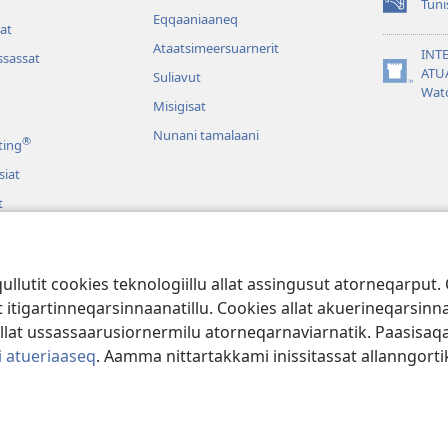
Tuni
(opens
Eqqaaniaaneq
at
new
Ataatsimeersuarnerit
window)
INT
sassat
ATU
Suliavut
(opens
Wat
new
Misigisat
window)
Nunani tamalaani
®
ting
siat
t
at Biibilimik
arilluni Biibilimik
lutit cookies teknologiillu allat assingusut atorneqarput. 
tigartinneqarsinnaanatillu. Cookies allat akuerineqarsinnaa
illat ussassaarusiornermilu atorneqarnaviarnatik. Paasisa
i atueriaaseq
. Aamma nittartakkami inissitassat allanngor
ociety of Pennsylvania.
ATUINERMUT PIUMASAQAATIT
|
PAASISSUTISSA