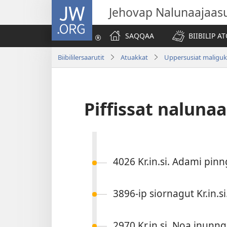
JW.ORG
Jehovap Nalunaajaas
SAQQAA
BIIBILIP 
Biibililersaarutit
Atuakkat
Uppersusiat maliguk
Piffissat naluna
4026 Kr.in.si. Adami pin­n
3896-ip sior­nagut Kr.in.s
2970 Kr.in.si. Noa inun­n