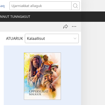
ssaq
ens
Ujarniakkat
allaguk
INNUT TUNNGASUT
dow)
ATUARUK