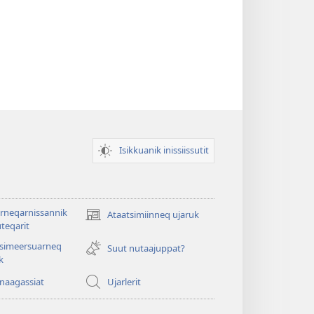
Isikkuanik inissiissutit
rneqarnissannik
Ataatsimiinneq ujaruk
(opens
teqarit
new
tsimeersuarneq
window)
Suut nutaajuppat?
k
nnaagassiat
Ujarlerit