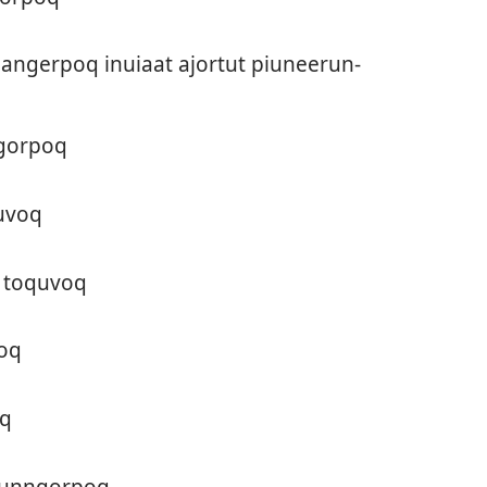
ajanger­poq inuiaat ajor­tut piuneerun­
ngor­poq
quvoq
i toquvoq
poq
oq
nun­ngor­poq