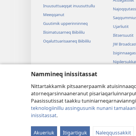
Atuagassiat
Inuusuttuaqqat inuusuttullu
Najoqqutass
Meeqqanut
Saqqummius
Guutimik upperinninneq
Ujarliutit
Ilisimatusarneq Biibililu
Ilitsersuutit
Oqaluttuarisaaneq Biibililu
JW Broadcas
Isiginnaagas
Nipilersukka
Tusarnaagassi
Nammineq inissitassat
tunngavillit
Pissanganarsa
Nittartakkamik pitsaanerpaamik atuisinnaaqqul
atuaanerit
atorneqarsinnaaneranut pisariaqarluinnarput i
Paasissutissat taakku tuniniarneqarnavianng
teknologiinillu assingusunik nunani tamalaan
inissitassat
.
Copyright
© 2026 Watch Tower Bible and Tract S
Akueriuk
Itigartiguk
Naleqqussakkit