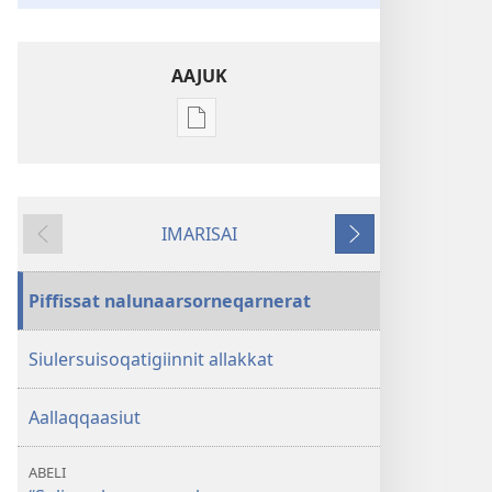
AAJUK
Atuagassanik
aallernissamut
iluarsiissutaa
Uppersusiat
IMARISAI
maliguk
Siulia
Tullia
Piffissat nalunaarsorneqarnerat
Siulersuisoqatigiinnit allakkat
Aallaqqaasiut
ABELI