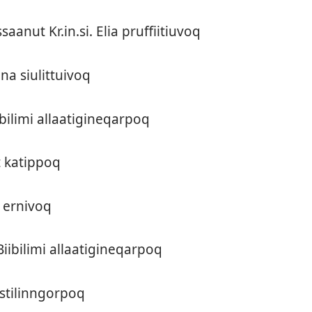
saanut Kr.in.si. Elia pruf­fiitiuvoq
ona siulit­tuivoq
ibilimi al­laatigineqar­poq
t katip­poq
k er­nivoq
iibilimi al­laatigineqar­poq
stilin­ngor­poq