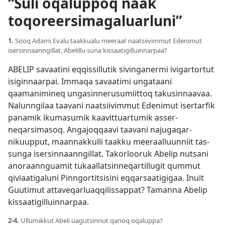
“Suli oqaluppoq naak
toqoreersimagaluarluni”
1.
Sooq Adami Evalu taak­kualu meeraat naatsiivim­mut Edenimut
isersin­naan­ngil­lat, Abelil­lu suna kis­saatigil­luin­nar­paa?
ABELIP savaatini eq­qis­sil­lutik sivinganermi ivigar­tor­tut
isigin­naar­pai. Im­maqa savaatimi ungataani
qaamanimineq ungasin­nerusumiit­toq takusin­naavaa.
Nalun­ngilaa taavani naatsiivim­mut Edenimut iser­tarfik
panamik ikumasumik kaavit­tuar­tumik as­ser­
neqarsimasoq. Angajoq­qaavi taavani najugaqar­
nikuup­put, maan­nak­kul­li taak­ku meeraal­luun­niit tas­
sunga isersin­naan­ngil­lat. Takorlooruk Abelip nutsani
anoraan­nguamit tukaal­latsin­neqar­til­lugit qum­mut
qiviaatigaluni Pin­ngor­titsisini eq­qarsaatigigaa. Inuit
Guutimut at­taveqarluaq­qilis­sap­pat? Taman­na Abelip
kis­saatigil­luin­nar­paa.
2-4.
Ul­lumik­kut Abeli uagutsin­nut qanoq oqalup­pa?