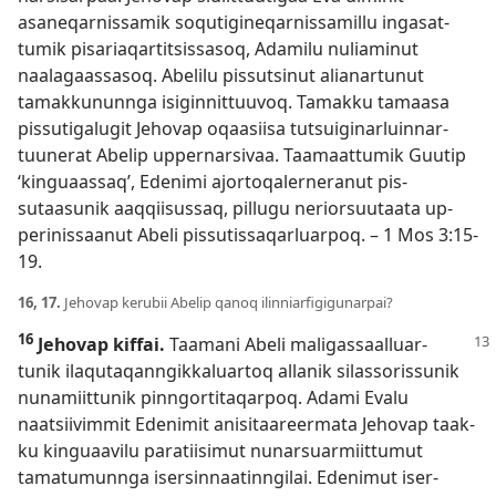
asaneqar­nis­samik soqutigineqar­nis­samil­lu ingasat­
tumik pisariaqar­titsis­sasoq, Adamilu nuliaminut
naalagaas­sasoq. Abelilu pis­sutsinut alianar­tunut
tamak­kunun­nga isigin­nit­tuuvoq. Tamak­ku tamaasa
pis­sutigalugit Jehovap oqaasiisa tutsuiginarluin­nar­
tuunerat Abelip up­per­narsivaa. Taamaat­tumik Guutip
‘kinguaas­saq’, Edenimi ajor­toqaler­neranut pis­
sutaasunik aaq­qiisus­saq, pil­lugu neriorsuutaata up­
perinis­saanut Abeli pis­sutis­saqarluar­poq. –
1 Mos 3:15-
19
.
16, 17.
Jehovap kerubii Abelip qanoq ilin­niarfigigunar­pai?
16
Jehovap kiffai.
Taamani Abeli maligas­saal­luar­
tunik ilaqutaqan­ngik­kaluar­toq al­lanik silas­soris­sunik
nunamiit­tunik pin­ngor­titaqar­poq. Adami Evalu
naatsiivim­mit Edenimit anisitaareermata Jehovap taak­
ku kinguaavilu paratiisimut nunarsuarmiit­tumut
tamatumun­nga isersin­naatin­ngilai. Edenimut iser­