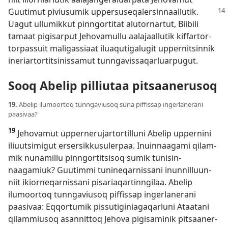
Guutimut piviusumik
up­persuseqalersin­naal­lutik.
Uagut ul­lumik­kut pin­ngor­titat alutor­nar­tut, Biibili
tamaat pigisar­put Jehovamul­lu aalajaal­lutik kif­far­tor­
tor­pas­suit maligas­siaat iluaqutigalugit up­per­nitsin­nik
ineriar­tor­titsinis­samut tun­ngavis­saqarluar­pugut.
Sooq Abelip pilliutaa pitsaanerusoq
19.
Abelip ilumoor­toq tun­ngaviusoq suna pif­fis­sap ingerlanerani
paasivaa?
19
Jehovamut up­per­nerujar­tor­til­luni Abelip up­per­nini
iliuutsimigut ersersik­kusuler­paa. Inuin­naagami qilam­
mik nunamil­lu pin­ngor­titsisoq sumik tunisin­
naagamiuk? Guutim­mi tunineqar­nis­sani inun­nil­luun­
niit ikior­neqar­nis­sani pisariaqar­tin­ngilaa. Abelip
ilumoor­toq tun­ngaviusoq pif­fis­sap ingerlanerani
paasivaa: Eq­qor­tumik pis­sutiginiagaqarluni Ataatani
qilam­miusoq asan­nit­toq Jehova pigisaminik pitsaaner­