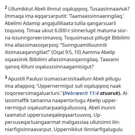
2
Ul­lumik­kut Abeli ilin­nut oqalup­poq. Tusaasin­naaviuk?
Im­maqa ima eq­qarsar­putit: ‘Taamaas­sin­naan­ngilaq.’
Abelimi Adamip angajul­liliaata tul­lia qangarsuarli
toquvoq. Timaa ukiut 6.000-t sin­nerlugit matuma sior­
na is­sun­ngoreersimavoq. Toqusimasut pil­lugit Biibilimi
ima al­las­simasoqar­poq: “Sun­nguamil­luun­niit
ilisimasaqan­ngil­lat!” (
Oqal 9:5,
10
) Aam­ma Abelip
oqaasiinik Biibilimi al­las­simasoqan­ngilaq. Taavami
qanoq ilil­luni oqaluus­sin­naagamisigut?
3
Apustili Paulusi isumas­sarsisitaal­luni Abeli pil­lugu
ima al­lap­poq: ‘Up­per­nermigut suli oqalup­poq naak
toqoreersimagaluarluni.’
(
Hebræerit 11:4
atuaruk
).
Al­
las­simaf­fik taman­na naaper­torlugu Abelip up­per­
nermigut oqaluut­tar­paatigul­lusooq. Abeli inun­ni
taamatut up­persuseqaleq­qaar­tuuvoq. Up­
persuseqarluangaarmat maligas­siaa ul­lutsin­ni ilin­
niarfigisin­naavar­put. Up­per­nik­kut ilin­niarfigalugulu