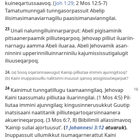
kuineqar­tus­saavoq. (
Joh 1:29;
2 Mos 12:5-7
)
Tamatumun­ngali tun­ngasor­pas­suit Abelip
ilisimasimanaviar­nagil­lu paasisimanavian­ngilai.
23
Unali nalun­ngil­luin­nar­par­put: Abeli pigisaminik
pitsaaner­paamik pil­liuteqar­poq. Jehovap pil­liut iluariin­
nar­nagu aam­ma Abeli iluaraa. Abeli Jehovamik asan­
nin­nini up­perin­nil­luin­nar­ninilu kajumis­sis­sutigalugit
iliuuseqar­poq.
24.
(a) Sooq oqarsin­naavugut Kainip pil­liutaa im­mini ajun­ngitsoq?
(b) Kaini inup­pas­suil­lu nalitsin­ni inuusut qanoq as­sigiis­suteqar­pat?
24
Kainimut tun­ngatil­lugu taamaan­ngilaq. Jehovap
Kaini taas­sumalu pil­liutaa iluarin­ngilai. (
1 Mos 4:5
) Pil­
liutaa im­mini ajun­ngilaq; kingusin­nerusuk­kut Guutip
inatsisaani naatitanik pil­liuteqar­toqarsin­naanera
akuerineqar­poq. (
3 Mos 6:7, 8
) Biibilimili al­las­simavoq
‘Kainip suliai ajor­tuusut’.
(
1 Johannesi 3:12
atuaruk
).
Inup­pas­suit ul­lumik­kut isumaqar­nerat­tut Kaini