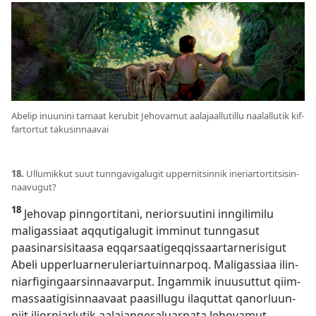
Abelip inuu­nini tamaat kerubit Jehovamut aala­jaal­lutillu naalal­lutik kif­
far­tortut takusin­naavai
18.
Ul­lumik­kut suut tun­ngavigalugit up­per­nitsin­nik ineriar­tor­titsisin­
naavugut?
18
Jehovap pin­ngor­titani, neriorsuutini in­ngilimilu
maligas­siaat aq­qutigalugit im­minut tun­ngasut
paasinarsisitaasa eq­qarsaatigeq­qis­saar­tar­nerisigut
Abeli up­perluar­neruleriar­tuin­nar­poq. Maligas­siaa ilin­
niarfigingaarsin­naavar­put. Ingam­mik inuusut­tut qiim­
mas­saatigisin­naavaat paasil­lugu ilaqut­tat qanorluun­
niit ilior­niarlutik aalajangeraluar­pata Jehovamut