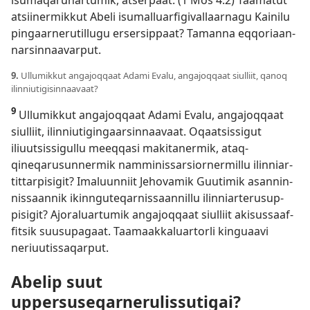
atsiinermik­kut Abeli isumal­luarfigival­laar­nagu Kainilu
pingaar­nerutil­lugu ersersip­paat? Taman­na eq­qoriaan­
narsin­naavar­put.
9.
Ul­lumik­kut angajoq­qaat Adami Evalu, angajoq­qaat siul­liit, qanoq
ilin­niutigisin­naavaat?
9
Ul­lumik­kut angajoq­qaat Adami Evalu, angajoq­qaat
siul­liit, ilin­niutigingaarsin­naavaat. Oqaatsis­sigut
iliuutsis­sigul­lu meeq­qasi makitanermik, ataq­
qineqarusun­nermik nam­minis­sarsior­nermil­lu ilin­niar­
tit­tar­pisigit? Imaluun­niit Jehovamik Guutimik asan­nin­
nis­saan­nik ikin­nguteqar­nis­saan­nil­lu ilin­niar­terusup­
pisigit? Ajoraluar­tumik angajoq­qaat siul­liit akisus­saaf­
fitsik suusupagaat. Taamaak­kaluar­torli kinguaavi
neriuutis­saqar­put.
Abelip suut
uppersuseqarnerulissutigai?