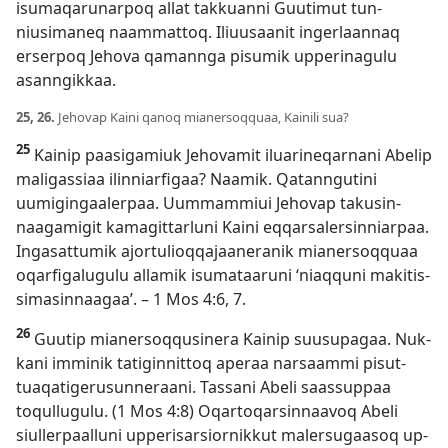
isumaqarunar­poq al­lat tak­kuan­ni Guutimut tun­
niusimaneq naam­mat­toq. Iliuusaanit ingerlaan­naq
erser­poq Jehova qaman­nga pisumik up­perinagulu
asan­ngik­kaa.
25, 26.
Jehovap Kaini qanoq mianersoq­quaa, Kainili sua?
25
Kainip paasigamiuk Jehovamit iluarineqar­nani Abelip
maligas­siaa ilin­niarfigaa? Naamik. Qatan­ngutini
uumigingaaler­paa. Uum­mam­miui Jehovap takusin­
naagamigit kamagit­tarluni Kaini eq­qarsalersin­niar­paa.
Ingasat­tumik ajor­tulioq­qajaaneranik mianersoq­quaa
oqarfigalugulu al­lamik isumataaruni ‘niaq­quni makitis­
simasin­naagaa’. –
1 Mos 4:6, 7
.
26
Guutip mianersoq­qusinera Kainip suusupagaa. Nuk­
kani im­minik tatigin­nit­toq aperaa narsaam­mi pisut­
tuaqatigerusun­neraani. Tas­sani Abeli saas­sup­paa
toqul­lugulu. (
1 Mos 4:8
) Oqar­toqarsin­naavoq Abeli
siul­ler­paal­luni up­perisarsior­nik­kut malersugaasoq up­