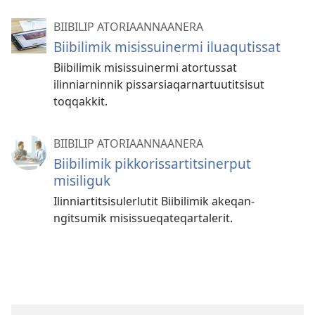
BIIBILIP ATORIAANNAANERA
Biibilimik misissuinermi iluaqutissat
Biibilimik misissuinermi atortussat
ilinniarninnik pissarsiaqarnartuutitsisut
toqqakkit.
BIIBILIP ATORIAANNAANERA
Biibilimik pik­koris­sar­titsiner­put
misiliguk
Ilin­niar­titsisulerlutit Biibilimik akeqan­
ngitsumik misis­sueqateqar­talerit.