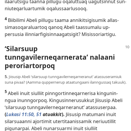
ilaarutsigu taan­na pil­lugu oqalut­tuaq uagutsin­nut sun­
niuteqarluar­tumik oqalus­saarlusooq.
4
Biibilimi Abeli pil­lugu taama an­nikitsigisumik al­las­
simasoqaraluar­toq qanoq Abeli taas­sumalu up­
persusia ilin­niarfigisin­naagatsigit? Misis­soriar­tigu.
‘Silarsuup
tunngavilerneqarnerata’ nalaani
peroriartorpoq
5.
Jiisusip Abeli ‘silarsuup tun­ngaviler­neqar­neranut’ atas­suseramiuk
suna pivaa? (Aam­ma qup­per­nerup ataatungaani ilan­ngus­saq takuuk).
5
Abeli inuit siul­liit pin­ngor­tin­neqar­nerisa kingunin­
ngua inun­ngor­poq. Kingusin­nerusuk­kut Jiisusip Abeli
‘silarsuup tun­ngaviler­neqar­neranut’ atas­suser­paa.
(
Lukasi 11:50, 51
atuakkit
).
Jiisusip matumani inuit
silarsuaan­ni ajor­timit uter­titaanis­samik neriuutil­lit
pigunar­pai. Abeli nunarsuarmi inuit siul­liit