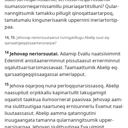
isumas­sor­neqar­nis­samil­lu pisariaqar­titsil­luni? Qular­
nan­ngitsumik tamak­ku pil­lugit qinoqat­taar­tar­poq,
tamatumalu kingunerisaanik up­per­nini ineriar­tor­tip­
paa.
14, 15.
Jehovap neriorsuutaanut tun­ngatil­lugu Abelip suut eq­
qarsaatigeq­qis­saar­tarunar­pai?
14
Jehovap neriorsuutai.
Adamip Eval­lu naatsiivim­mit
Edenimit anisitaanermin­nut pis­sutaasut er­nermin­nut
oqalut­tuarisarsimas­savaat. Taamaat­tumik Abelip eq­
qarsaatigeq­qis­saagas­sai amerlap­put.
15
Jehova oqar­poq nuna perloq­qunarsis­sasoq. Abelip
naasupiluit or­pik­kal­lu kapinar­tul­lit takugamigit
oqaatsit taak­kua ilumoor­nerat paasivaa. Jehovap aam­
ma siulit­tuutigaa naar­tuneq er­nisun­nerlu Evamut naal­
liuutaas­sasut. Abelip aam­ma qatan­ngutini
inuugaangata taman­na qular­nan­ngitsumik up­per­
narsisar­paa. Jehovap siulit­tuutigaa Eva uiminit