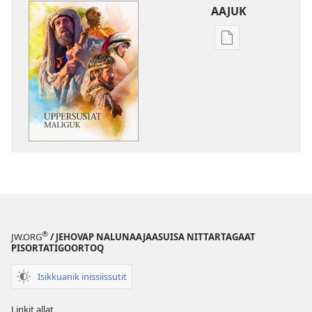
AAJUK
Atuagassanik
aallernissamut
iluarsiissutaa
Uppersusiat
maliguk
®
JW.ORG
/ JEHOVAP NALUNAAJAASUISA NITTARTAGAAT
PISORTATIGOORTOQ
Isikkuanik inissiissutit
Linkit allat