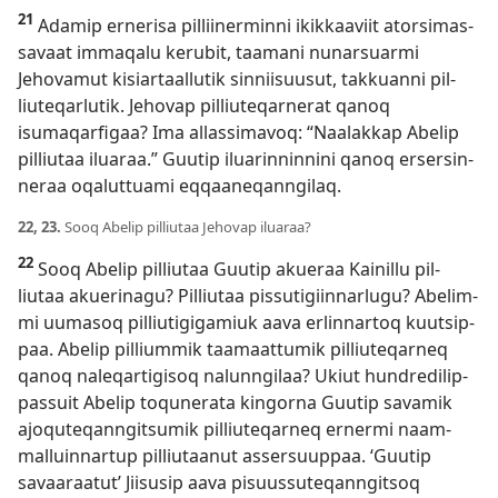
21
Adamip er­nerisa pil­liinermin­ni ikik­kaaviit atorsimas­
savaat im­maqalu kerubit, taamani nunarsuarmi
Jehovamut kisiar­taal­lutik sin­niisuusut, tak­kuan­ni pil­
liuteqarlutik. Jehovap pil­liuteqar­nerat qanoq
isumaqarfigaa? Ima al­las­simavoq: “Naalak­kap Abelip
pil­liutaa iluaraa.” Guutip iluarin­nin­nini qanoq ersersin­
neraa oqalut­tuami eq­qaaneqan­ngilaq.
22, 23.
Sooq Abelip pil­liutaa Jehovap iluaraa?
22
Sooq Abelip pil­liutaa Guutip akueraa Kainil­lu pil­
liutaa akuerinagu? Pil­liutaa pis­sutigiin­narlugu? Abelim­
mi uumasoq pil­liutigigamiuk aava erlin­nar­toq kuutsip­
paa. Abelip pil­lium­mik taamaat­tumik pil­liuteqar­neq
qanoq naleqar­tigisoq nalun­ngilaa? Ukiut hundredilip­
pas­suit Abelip toqunerata kingor­na Guutip savamik
ajoquteqan­ngitsumik pil­liuteqar­neq er­nermi naam­
mal­luin­nar­tup pil­liutaanut as­sersuup­paa. ‘Guutip
savaaraatut’ Jiisusip aava pisuus­suteqan­ngitsoq