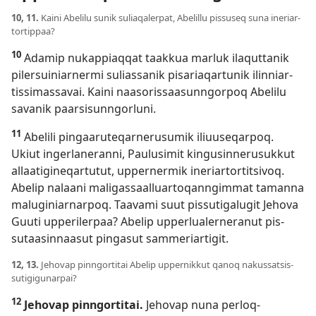
10, 11.
Kaini Abelilu sunik suliaqaler­pat, Abelil­lu pis­suseq suna ineriar­
tor­tip­paa?
10
Adamip nukap­piaq­qat taak­kua marluk ilaqut­tanik
pilersuiniar­nermi sulias­sanik pisariaqar­tunik ilin­niar­
tis­simas­savai. Kaini naasoris­saasun­ngor­poq Abelilu
savanik paarsisun­ngorluni.
11
Abelili pingaaruteqar­nerusumik iliuuseqar­poq.
Ukiut ingerlaneran­ni, Paulusimit kingusin­nerusuk­kut
al­laatigineqar­tutut, up­per­nermik ineriar­tor­titsivoq.
Abelip nalaani maligas­saal­luar­toqan­ngim­mat taman­na
maluginiar­nar­poq. Taavami suut pis­sutigalugit Jehova
Guuti up­periler­paa? Abelip up­perlualer­neranut pis­
sutaasin­naasut pingasut sam­meriar­tigit.
12, 13.
Jehovap pin­ngor­titai Abelip up­per­nik­kut qanoq nakus­satsis­
sutigigunar­pai?
12
Jehovap pinngortitai.
Jehovap nuna perloq­