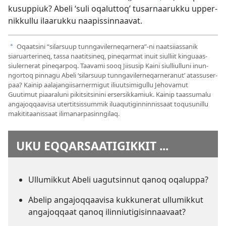
kusup­piuk? Abeli ‘suli oqalut­toq’ tusar­naaruk­ku up­per­
nik­kul­lu ilaaruk­ku naapis­sin­naavat.
Oqaatsini “silarsuup tun­ngaviler­neqar­nera”-ni naatsiias­sanik
a
siaruar­terineq, tas­sa naatitsineq, pineqarmat inuit siul­liit kinguaas­
siuler­nerat pineqar­poq. Taavami sooq Jiisusip Kaini siul­liul­luni inun­
ngor­toq pin­nagu Abeli ‘silarsuup tun­ngaviler­neqar­neranut’ atas­suser­
paa? Kainip aalajangiisar­nermigut iliuutsimigul­lu Jehovamut
Guutimut piaaraluni pikitsitsinini ersersik­kamiuk. Kainip taas­sumalu
angajoq­qaavisa uter­titsis­sum­mik iluaqutigin­nin­nis­saat toqusunil­lu
makititaanis­saat ilimanar­pasin­ngilaq.
UKU EQQARSAATIGIKKIT ...
Ul­lumik­kut Abeli uagutsin­nut qanoq oqalup­pa?
Abelip angajoq­qaavisa kuk­kunerat ul­lumik­kut
angajoq­qaat qanoq ilin­niutigisin­naavaat?