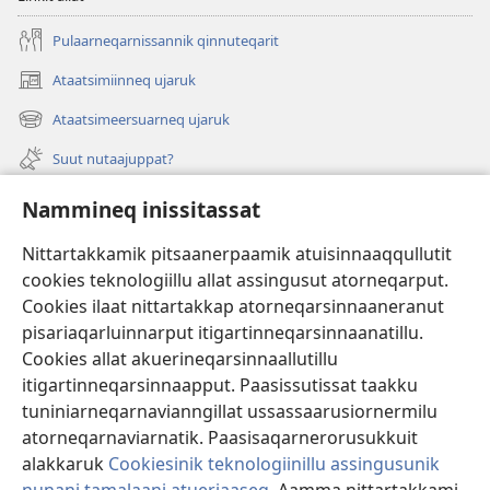
Pulaarneqarnissannik qinnuteqarit
Ataatsimiinneq ujaruk
(opens
new
Ataatsimeersuarneq ujaruk
(opens
window)
new
Suut nutaajuppat?
window)
Isiginnaagassiat
Nammineq inissitassat
Ujarlerit
Nittartakkamik pitsaanerpaamik atuisinnaaqqullutit
cookies teknologiillu allat assingusut atorneqarput.
Tunissuteqarneq
(opens
Cookies ilaat nittartakkap atorneqarsinnaaneranut
new
pisariaqarluinnarput itigartinneqarsinnaanatillu.
window)
INTERNETIKKUT ATUAGAATEQARFIK Watchtower™
Cookies allat akuerineqarsinnaallutillu
(opens
itigartinneqarsinnaapput. Paasissutissat taakku
new
®
JW Hub
window)
tuniniarneqarnavianngillat ussassaarusiornermilu
(opens
new
atorneqarnaviarnatik. Paasisaqarnerorusukkuit
window)
alakkaruk
Cookiesinik teknologiinillu assingusunik