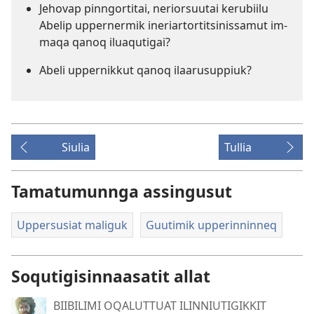
Jehovap pin­ngor­titai, neriorsuutai kerubiilu
Abelip up­per­nermik ineriar­tor­titsinis­samut im­
maqa qanoq iluaqutigai?
Abeli up­per­nik­kut qanoq ilaarusup­piuk?
Siulia
Tullia
Tamatumunnga assingusut
Uppersusiat maliguk
Guutimik upperinninneq
Soqutigisinnaasatit allat
BIIBILIMI OQALUTTUAT ILINNIUTIGIKKIT