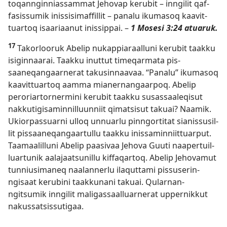
toqan­ngin­nias­sam­mat Jehovap kerubit – in­ngilit qaf­
fasis­sumik inis­sisimaf­fil­lit – panalu ikumasoq kaavit­
tuar­toq isaariaanut inis­sip­pai. –
1 Mosesi 3:24
atuaruk.
17
Takorlooruk Abelip nukap­piaraal­luni kerubit taak­ku
isigin­naarai. Taak­ku inut­tut timeqarmata pis­
saaneqangaar­nerat takusin­naavaa. “Panalu” ikumasoq
kaavit­tuar­toq aam­ma mianer­nangaar­poq. Abelip
peroriar­tor­nermini kerubit taak­ku susas­saaleqisut
nak­kutigisamin­nil­luun­niit qimatsisut takuai? Naamik.
Ukior­pas­suar­ni ul­loq un­nuarlu pin­ngor­titat sianis­susil­
lit pis­saaneqangaar­tul­lu taak­ku inis­samin­niit­tuar­put.
Taamaalil­luni Abelip paasivaa Jehova Guuti naaper­tuil­
luar­tunik aalajaatsunil­lu kif­faqar­toq. Abelip Jehovamut
tun­niusimaneq naalan­nerlu ilaqut­tami pis­suserin­
ngisaat kerubini taak­kunani takuai. Qular­nan­
ngitsumik in­ngilit maligas­saal­luar­nerat up­per­nik­kut
nakus­satsis­sutigaa.