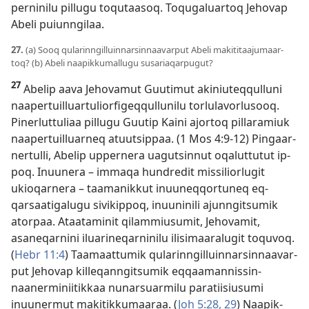
per­ninilu pil­lugu toqutaasoq. Toqugaluar­toq Jehovap
Abeli puiun­ngilaa.
27.
(a) Sooq qularin­ngil­luin­narsin­naavar­put Abeli makititaajumaar­
toq? (b) Abeli naapik­kumal­lugu susariaqar­pugut?
27
Abelip aava Jehovamut Guutimut akiniuteq­qul­luni
naaper­tuil­luar­tuliorfigeq­qul­lunilu torlulavorlusooq.
Pinerlut­tuliaa pil­lugu Guutip Kaini ajor­toq pil­laramiuk
naaper­tuil­luar­neq atuutsip­paa. (
1 Mos 4:9-12
) Pingaar­
ner­tul­li, Abelip up­per­nera uagutsin­nut oqalut­tutut ip­
poq. Inuunera – im­maqa hundredit mis­siliorlugit
ukioqar­nera – taamanik­kut inuuneq­qor­tuneq eq­
qarsaatigalugu sivikip­poq, inuuninili ajun­ngitsumik
ator­paa. Ataataminit qilam­miusumit, Jehovamit,
asaneqar­nini iluarineqar­ninilu ilisimaaralugit toquvoq.
(
Hebr 11:4
) Taamaat­tumik qularin­ngil­luin­narsin­naavar­
put Jehovap kil­leqan­ngitsumik eq­qaaman­nis­sin­
naanerminiitik­kaa nunarsuarmilu paratiisiusumi
inuunermut makitik­kumaaraa. (
Joh 5:28, 29
) Naapik­