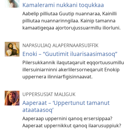
Kamalerami nukkani toqukkaa
Aabelip pilliutaa Guutip nuannaraa, Kainilli
pilliutaa nuannarinngilaa. Kainip tamanna
kamaatigeqaa ajortorujussuarmillu iliorluni.
NAPASULIAQ ALAPERNAARSUIFFIK
Enoki – “Guutimit iluarisaasimasoq”
Pilersukkannik ilaqutaqaruit eqqortuusumillu
illersuiniarninni akerlilersorneqaruit Enokip
uppernera ilinniarfigisinnaavat.
UPPERSUSIAT MALIGUK
Aaperaat – ‘Uppertunut tamanut
ataataasoq’
Aaperaap uppernini qanoq ersersippaa?
Aaperaat uppernikkut qanoq ilaarusuppiuk?