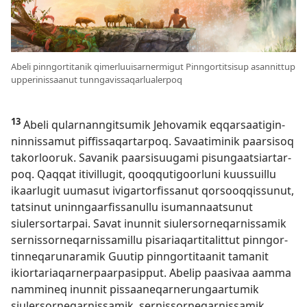
Abeli pin­ngorti­tanik qimer­luuisar­ner­migut Pin­ngorti­tsisup asan­nittup
upperinis­saanut tun­ngavis­saqar­lua­lerpoq
13
Abeli qular­nan­ngitsumik Jehovamik eq­qarsaatigin­
nin­nis­samut pif­fis­saqar­tar­poq. Savaatiminik paarsisoq
takorlooruk. Savanik paarsisuugami pisungaatsiar­tar­
poq. Qaq­qat itivil­lugit, qooq­qutigoorluni kuus­suil­lu
ikaarlugit uumasut ivigar­torfis­sanut qorsooq­qis­sunut,
tatsinut unin­ngaarfis­sanul­lu isuman­naatsunut
siulersor­tar­pai. Savat inun­nit siulersor­neqar­nis­samik
ser­nis­sor­neqar­nis­samil­lu pisariaqar­titalit­tut pin­ngor­
tin­neqarunaramik Guutip pin­ngor­titaanit tamanit
ikior­tariaqar­ner­paar­pasip­put. Abelip paasivaa aam­ma
nam­mineq inun­nit pis­saaneqar­nerungaar­tumik
siulersor­neqar­nis­samik, ser­nis­sor­neqar­nis­samik