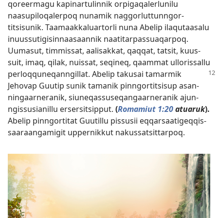
qoreermagu kapinar­tulin­nik or­pigaqalerlunilu
naasupiloqaler­poq nunamik naggorlut­tun­ngor­
titsisunik. Taamaak­kaluar­torli nuna Abelip ilaqutaasalu
inuus­sutigisin­naasaan­nik naatitar­pas­suaqar­poq.
Uumasut, tim­mis­sat, aalisak­kat, qaq­qat, tatsit, kuus­
suit, imaq, qilak, nuis­sat, seqineq, qaam­mat ul­loris­sal­lu
perloq­quneqan­ngil­lat. Abelip takusai tamarmik
Jehovap Guutip sunik tamanik pin­ngor­titsisup asan­
ningaar­neranik, siuneqas­suseqangaar­neranik ajun­
ngis­susianil­lu ersersitsip­put.
(
Romamiut 1:20
atuaruk
).
Abelip pin­ngor­titat Guutil­lu pis­susii eq­qarsaatigeq­qis­
saaraangamigit up­per­nik­kut nakus­satsit­tar­poq.