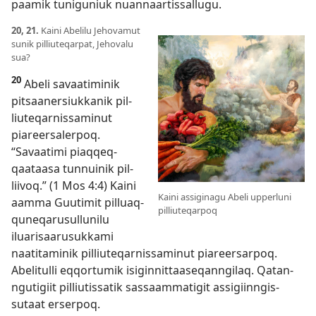
paamik tuniguniuk nuan­naar­tis­sal­lugu.
20, 21.
Kaini Abelilu Jehovamut
sunik pil­liuteqar­pat, Jehovalu
sua?
20
Abeli savaatiminik
pitsaanersiuk­kanik pil­
liuteqar­nis­saminut
piareersaler­poq.
“Savaatimi piaq­qeq­
qaataasa tun­nuinik pil­
liivoq.” (
1 Mos 4:4
) Kaini
Kaini assigi­nagu Abeli up­per­luni
aam­ma Guutimit pil­luaq­
pil­liute­qarpoq
quneqarusul­lunilu
iluarisaarusuk­kami
naatitaminik pil­liuteqar­nis­saminut piareersar­poq.
Abelitul­li eq­qor­tumik isigin­nit­taaseqan­ngilaq. Qatan­
ngutigiit pil­liutis­satik sas­saam­matigit as­sigiin­ngis­
sutaat erser­poq.