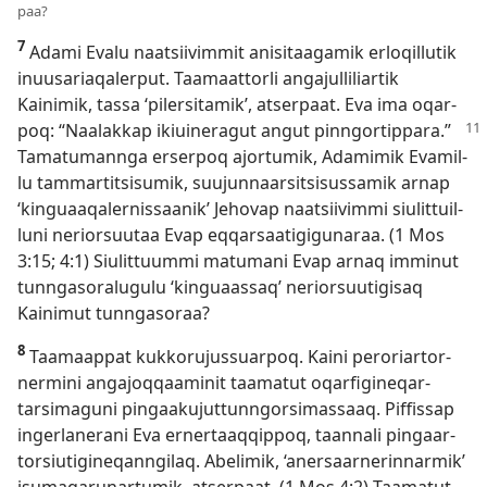
paa?
7
Adami Evalu naatsiivim­mit anisitaagamik erloqil­lutik
inuusariaqaler­put. Taamaat­torli angajul­liliar­tik
Kainimik, tas­sa ‘pilersitamik’, atser­paat. Eva ima oqar­
poq: “Naalak­kap ikiuineragut angut
pin­ngor­tip­para.”
Tamatuman­nga erser­poq ajor­tumik, Adamimik Evamil­
lu tam­mar­titsisumik, suujun­naarsitsisus­samik ar­nap
‘kinguaaqaler­nis­saanik’ Jehovap naatsiivim­mi siulit­tuil­
luni neriorsuutaa Evap eq­qarsaatigigunaraa. (
1 Mos
3:15;
4:1
) Siulit­tuum­mi matumani Evap ar­naq im­minut
tun­ngasoralugulu ‘kinguaas­saq’ neriorsuutigisaq
Kainimut tun­ngasoraa?
8
Taamaap­pat kuk­korujus­suar­poq. Kaini peroriar­tor­
nermini angajoq­qaaminit taamatut oqarfigineqar­
tarsimaguni pingaakujut­tun­ngorsimas­saaq. Pif­fis­sap
ingerlanerani Eva er­ner­taaq­qip­poq, taan­nali pingaar­
torsiutigineqan­ngilaq. Abelimik, ‘anersaar­nerin­narmik’
isumaqarunar­tumik, atser­paat. (
1 Mos 4:2
) Taamatut