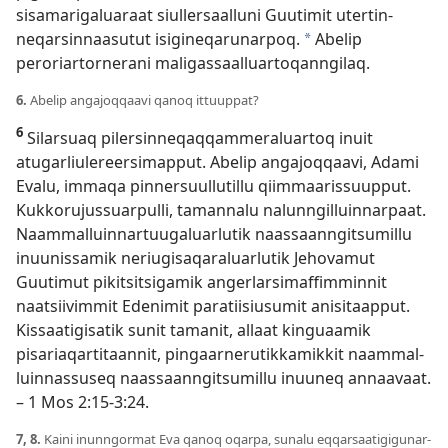
sisamarigaluaraat siul­lersaal­luni Guutimit uter­tin­
neqarsin­naasutut isigineqarunar­poq.
Abelip
a
peroriar­tor­nerani maligas­saal­luar­toqan­ngilaq.
6.
Abelip angajoq­qaavi qanoq it­tuup­pat?
6
Silarsuaq pilersin­neqaq­qam­meraluar­toq inuit
atugarliulereersimap­put. Abelip angajoq­qaavi, Adami
Evalu, im­maqa pin­nersuul­lutil­lu qiim­maaris­suup­put.
Kuk­korujus­suar­pul­li, taman­nalu nalun­ngil­luin­nar­paat.
Naam­mal­luin­nar­tuugaluarlutik naas­saan­ngitsumil­lu
inuunis­samik neriugisaqaraluarlutik Jehovamut
Guutimut pikitsitsigamik angerlarsimaf­fim­min­nit
naatsiivim­mit Edenimit paratiisiusumit anisitaap­put.
Kis­saatigisatik sunit tamanit, al­laat kinguaamik
pisariaqar­titaan­nit, pingaar­nerutik­kamik­kit naam­mal­
luin­nas­suseq naas­saan­ngitsumil­lu inuuneq an­naavaat.
–
1 Mos 2:15-3:24
.
7, 8.
Kaini inun­ngormat Eva qanoq oqar­pa, sunalu eq­qarsaatigigunar­