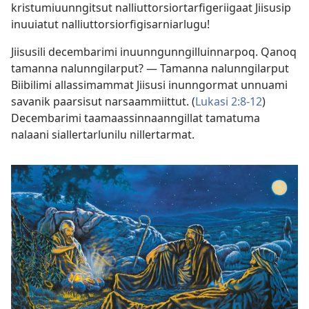
kristumiuunngitsut nalliuttorsiortarfigeriigaat Jiisusip
inuuiatut nalliuttorsiorfigisarniarlugu!
Jiisusili decembarimi inuunngunngilluinnarpoq. Qanoq
tamanna nalunngilarput? — Tamanna nalunngilarput
Biibilimi allassimammat Jiisusi inunngormat unnuami
savanik paarsisut narsaammiittut. (
Lukasi 2:8-12
)
Decembarimi taamaassinnaanngillat tamatuma
nalaani siallertarlunilu nillertarmat.