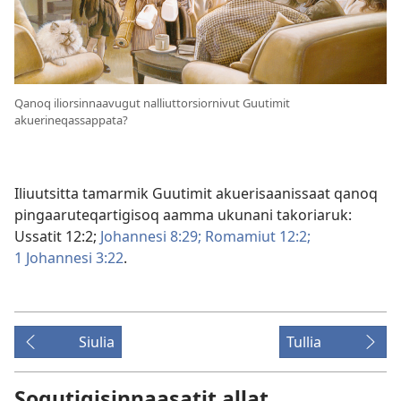
Qanoq iliorsinnaavugut nalliuttorsiornivut Guutimit
akuerineqassappata?
Iliuutsitta tamarmik Guutimit akuerisaanissaat qanoq
pingaaruteqartigisoq aamma ukunani takoriaruk:
Ussatit 12:2;
Johannesi 8:29;
Romamiut 12:2;
1 Johannesi 3:22
.
Siulia
Tullia
Soqutigisinnaasatit allat