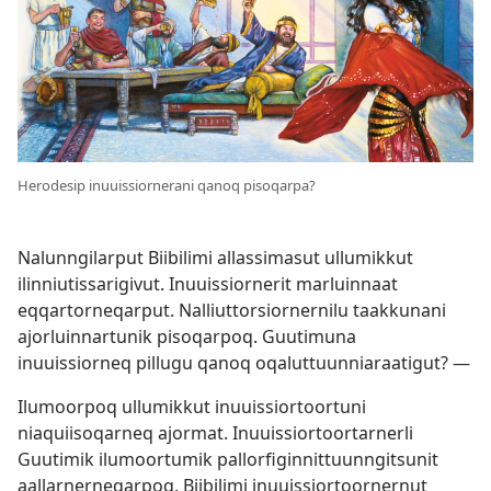
Herodesip inuuissiornerani qanoq pisoqarpa?
Nalunngilarput Biibilimi allassimasut ullumikkut
ilinniutissarigivut. Inuuissiornerit marluinnaat
eqqartorneqarput. Nalliuttorsiornernilu taakkunani
ajorluinnartunik pisoqarpoq. Guutimuna
inuuissiorneq pillugu qanoq oqaluttuunniaraatigut? —
Ilumoorpoq ullumikkut inuuissiortoortuni
niaquiisoqarneq ajormat. Inuuissiortoortarnerli
Guutimik ilumoortumik pallorfiginnittuunngitsunit
aallarnerneqarpoq. Biibilimi inuuissiortoornernut