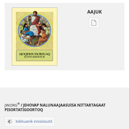
AAJUK
Atuagassanik
aallernissamut
iluarsiissutaa
Ajoqersuisorsu
ilinniarfigiuk
®
JW.ORG
/ JEHOVAP NALUNAAJAASUISA NITTARTAGAAT
PISORTATIGOORTOQ
Isikkuanik inissiissutit