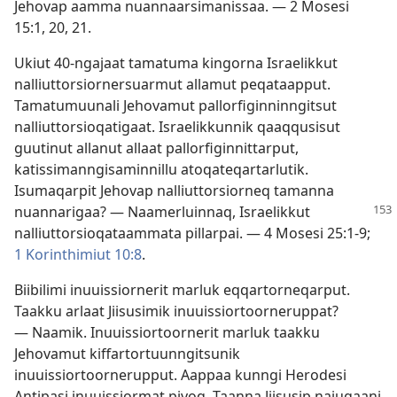
Jehovap aamma nuannaarsimanissaa. —
2 Mosesi
15:1,
20, 21
.
Ukiut 40-ngajaat tamatuma kingorna Israelikkut
nalliuttorsiornersuarmut allamut peqataapput.
Tamatumuunali Jehovamut pallorfiginninngitsut
nalliuttorsioqatigaat. Israelikkunnik qaaqqusisut
guutinut allanut allaat pallorfiginnittarput,
katissimanngisaminnillu atoqateqartarlutik.
Isumaqarpit Jehovap nalliuttorsiorneq tamanna
nuannarigaa? — Naamerluinnaq,
Israelikkut
nalliuttorsioqataammata pillarpai. —
4 Mosesi 25:1-9;
1 Korinthimiut 10:8
.
Biibilimi inuuissiornerit marluk eqqartorneqarput.
Taakku arlaat Jiisusimik inuuissiortoorneruppat?
— Naamik. Inuuissiortoornerit marluk taakku
Jehovamut kiffartortuunngitsunik
inuuissiortoornerupput. Aappaa kunngi Herodesi
Antipasi inuuissiormat pivoq. Taanna Jiisusip najugaani