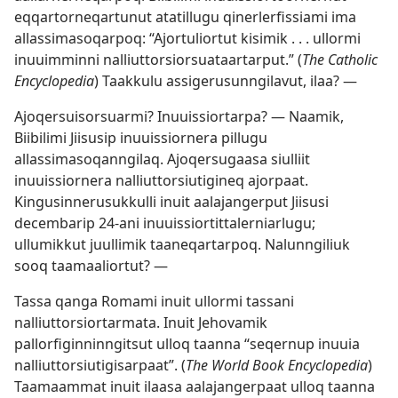
eqqartorneqartunut atatillugu qinerlerfissiami ima
allassimasoqarpoq: “Ajortuliortut kisimik . . . ullormi
inuuimminni nalliuttorsiorsuataartarput.” (
The Catholic
Encyclopedia
) Taakkulu assigerusunngilavut, ilaa? —
Ajoqersuisorsuarmi? Inuuissiortarpa? — Naamik,
Biibilimi Jiisusip inuuissiornera pillugu
allassimasoqanngilaq. Ajoqersugaasa siulliit
inuuissiornera nalliuttorsiutigineq ajorpaat.
Kingusinnerusukkulli inuit aalajangerput Jiisusi
decembarip 24-ani inuuissiortittalerniarlugu;
ullumikkut juullimik taaneqartarpoq. Nalunngiliuk
sooq taamaaliortut? —
Tassa qanga Romami inuit ullormi tassani
nalliuttorsiortarmata. Inuit Jehovamik
pallorfiginninngitsut ulloq taanna “seqernup inuuia
nalliuttorsiutigisarpaat”. (
The World Book Encyclopedia
)
Taamaammat inuit ilaasa aalajangerpaat ulloq taanna