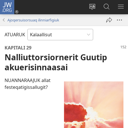
JW.ORG
Iserfissaq
(opens
Oqaatsit
JW.ORG-
IM
new
toqqakkit
imi
TA
Ajoqersuisorsuaq ilinniarfigiuk
window)
ujarlerit
ATUARUK
KAPITALI 29
Nalliuttorsiornerit Guutip
akuerisinnaasai
NUANNARAAJUK allat
festeqatigissallugit?