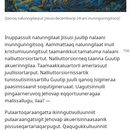
Qanoq nalunngilarput Jiisusi decembarip 24-ani inunngunngitsoq?
Inuppassuit nalunngilaat Jiisusi juullip nalaani
inunngunngitsoq. Aammattaaq nalunngilaat inuit
kristumiuunngitsut taamanikkut
tamatuma nalaani
nalliuttorsiortartut. Nalliuttorsiorneq taanna Guutip
akuerinngilaa. Taamaakkaluartorli amerlasuut
juullisiortarput. Nalliuttorsiornissartik
tunissutisinissartillu Guutip juulli qanoq isigineraa
paasinissaanit soqutigineruaat. Uagutsinnulli
pingaarneruvoq Jehovap eqqortuuneragaa
malissallugu, ilaa? —
Pulaartoqaraangatta ikinngutivulluunniit
pulaaraangatsigit Jehovap akuerisinnaasaanik
pissuseqartariaqarpugut. Qaqugukkulluunniit