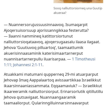
Sooq nalliuttorsiorneq una Guutip
akueraa?
— Nuannersorujussuusinnaavoq. Isumaqarpit
Ajoqersuisorsuup ajorissanngikkaa festerutta?
— Ilaanni nammineq katittorsiortunut
nalliuttorsioqataavoq, ajoqersugaasalu ilaasa ilagaat.
Jehova ‘Guutiuvoq pilluartoq’, taamaattumik
akuerisinnaasaminik katerisimaartarnerput
nuannisartarnerpullu iluarisarpaa. —
1 Timotheusi
1:11;
Johannesi 2:1-11
.
Atuakkami matumani qupperneq 29-mi atuarparput
Jehovap Imaq Aappalaartoq avissaartikkaa Israelikkut
ikaarsinnaaniassammata. Eqqaamaviuk? — Israelikkut
ikaareeramik nalliuttorsiorput. Erinarsorlutik qitillutillu
Jehova qutsavigaat. Nuannaangaaramik
taamaaliorput. Qularinngilluinnarsinnaavarput