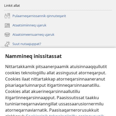
Linkit allat
Pulaarneqarnissannik qinnuteqarit
Ataatsimiinneq ujaruk
(opens
new
Ataatsimeersuarneq ujaruk
(opens
window)
new
Suut nutaajuppat?
window)
Isiginnaagassiat
Nammineq inissitassat
Ujarlerit
Nittartakkamik pitsaanerpaamik atuisinnaaqqullutit
cookies teknologiillu allat assingusut atorneqarput.
Tunissuteqarneq
(opens
Cookies ilaat nittartakkap atorneqarsinnaaneranut
new
pisariaqarluinnarput itigartinneqarsinnaanatillu.
window)
INTERNETIKKUT ATUAGAATEQARFIK Watchtower™
Cookies allat akuerineqarsinnaallutillu
(opens
itigartinneqarsinnaapput. Paasissutissat taakku
new
®
JW Hub
window)
tuniniarneqarnavianngillat ussassaarusiornermilu
(opens
new
atorneqarnaviarnatik. Paasisaqarnerorusukkuit
window)