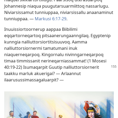
Johannesip niaqua puugutarsuarmiittoq nassarlugu.
Niviarsissamut tunniuppaa, niviarsissallu anaanaminut
tunniuppaa. —
Markusi 6:17-29
.
Inuuissiortoornerup aappaa Biibilimi
eqqartorneqartoq pitsaanerungaanngilaq. Egyptenip
kunngia nalliuttorsiortitsisuuvoq. Aamma
nalliuttorsiornermi tamatumani inuk
niaquerneqarpoq. Kingornalu nivinngarneqarpoq
timaa timmissanit nerineqarniassammat! (
1 Mosesi
40:19-22
) Isumaqarpit Guutip nalliuttorsiornerit
taakku marluk akuerigai? — Arlaannut
ilaarusussimassagaluarpit? —