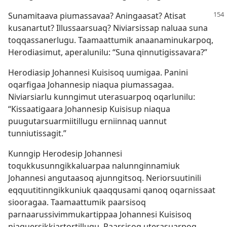
Sunamitaava piumassavaa? Aningaasat? Atisat
kusanartut? Illussaarsuaq? Niviarsissap naluaa suna
toqqassanerlugu. Taamaattumik anaanaminukarpoq,
Herodiasimut, aperalunilu: “Suna qinnutigissavara?”
Herodiasip Johannesi Kuisisoq uumigaa. Panini
oqarfigaa Johannesip niaqua piumassagaa.
Niviarsiarlu kunngimut uterasuarpoq oqarlunilu:
“Kissaatigaara Johannesip Kuisisup niaqua
puugutarsuarmiitillugu erniinnaq uannut
tunniutissagit.”
Kunngip Herodesip Johannesi
toqukkusunngikkaluarpaa nalunnginnamiuk
Johannesi angutaasoq ajunngitsoq. Neriorsuutinili
eqquutitinngikkuniuk qaaqqusami qanoq oqarnissaat
siooragaa. Taamaattumik paarsisoq
parnaarussivimmukartippaa Johannesi Kuisisoq
niaquersikkiartortillugu. Paarsisoq uterasuarpoq