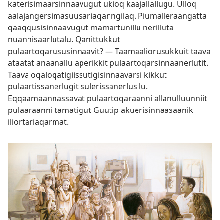
katerisimaarsinnaavugut ukioq kaajallallugu. Ulloq
aalajangersimasuusariaqanngilaq. Piumalleraangatta
qaaqqusisinnaavugut mamartunillu nerilluta
nuannisaarlutalu. Qanittukkut
pulaartoqarususinnaavit? — Taamaaliorusukkuit taava
ataatat anaanallu aperikkit pulaartoqarsinnaanerlutit.
Taava oqaloqatigiissutigisinnaavarsi kikkut
pulaartissanerlugit sulerissanerlusilu.
Eqqaamaannassavat pulaartoqaraanni allanulluunniit
pulaaraanni tamatigut Guutip akuerisinnaasaanik
iliortariaqarmat.