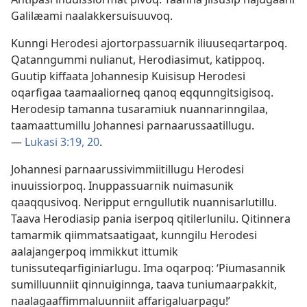
Galilæami naalakkersuisuuvoq.
Kunngi Herodesi ajortorpassuarnik iliuuseqartarpoq.
Qatanngummi nulianut, Herodiasimut, katippoq.
Guutip kiffaata Johannesip Kuisisup Herodesi
oqarfigaa taamaaliorneq qanoq eqqunngitsigisoq.
Herodesip tamanna tusaramiuk nuannarinngilaa,
taamaattumillu Johannesi parnaarussaatillugu.
—
Lukasi 3:19, 20
.
Johannesi parnaarussivimmiitillugu Herodesi
inuuissiorpoq. Inuppassuarnik nuimasunik
qaaqqusivoq. Neripput erngullutik nuannisarlutillu.
Taava Herodiasip pania iserpoq qitilerlunilu. Qitinnera
tamarmik qiimmatsaatigaat, kunngilu Herodesi
aalajangerpoq immikkut ittumik
tunissuteqarfiginiarlugu. Ima oqarpoq: ‘Piumasannik
sumilluunniit qinnuiginnga, taava tuniumaarpakkit,
naalagaaffimmaluunniit affarigaluarpagu!’