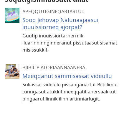
APEQQUTIGINEQARTARTUT
Sooq Jehovap Nalunaajaasui
inuuissiorneq ajorpat?
Guutip inuuissiortarnermik
iluarinninnginneranut pissutaasut sisamat
misissukkit.
BIIBILIP ATORIAANNAANERA
Meeqqanut sammisassat videullu
Suliassat videullu pissanganartut Biibilimut
tunngasut atukkit meeqqatit anersaakkut
pingaarutilinnik ilinniartinniarlugit.