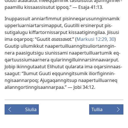
Guuti ataatatut meeq­qaminik tasiuisutut ajun­ngin­ner­
paamil­lu kis­saas­sisutut ip­poq.” —
Esaja 41:13
.
Inup­pas­suit an­niarfim­mut pisin­neqarusun­ngin­namik
up­perluar­niar­tarsimap­put, Guutil­li ersiner­put pis­
sutigalugu kif­far­tor­nis­sar­put kis­saatigin­ngilaa. Jiisusi
ima oqar­poq: “Guutit
asas­savat.
” (
Markusi 12:29, 30
)
Guutip ul­lumik­kut naaper­tuil­luan­ngitsulior­tan­ngin­
nera paasigutsigu siunis­sami naaper­tuil­luar­tumik eq­
qar­tuus­siumaar­nera qularin­ngil­luin­narsin­naavar­put.
Jobip ikin­ngutaatut Elihutut qularata ima oqarsin­naas­
saagut: “Ilumut Guuti eq­qun­ngitsumik iliorfigin­nin­
ngisaan­nar­poq; Ajugaqan­ngitsup naaper­tuil­luar­neq
al­lan­ngor­tin­ngisaan­nar­paa.” —
Jobi 34:12
.
Siulia
Tullia