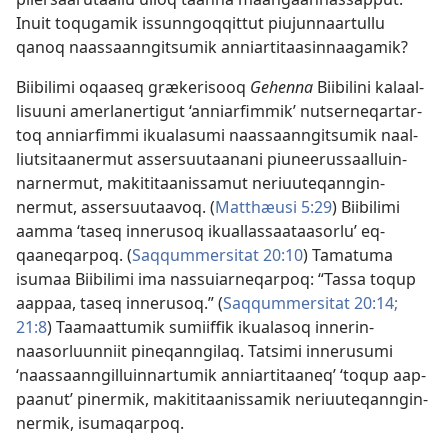
Inuit toqugamik is­sun­ngoq­qit­tut piujun­naar­tul­lu
qanoq naas­saan­ngitsumik an­niar­titaasin­naagamik?
Biibilimi oqaaseq grækerisooq
Gehen­na
Biibilini kalaal­
lisuuni amerlaner­tigut ‘an­niarfim­mik’ nutser­neqar­tar­
toq an­niarfim­mi ikualasumi naas­saan­ngitsumik naal­
liutsitaanermut as­sersuutaanani piuneerus­saal­luin­
nar­nermut, makititaanis­samut neriuuteqan­ngin­
nermut, as­sersuutaavoq. (
Mat­thæusi 5:29
) Biibilimi
aam­ma ‘taseq in­nerusoq ikual­las­saataasorlu’ eq­
qaaneqar­poq. (
Saq­qum­mersitat 20:10
) Tamatuma
isumaa Biibilimi ima nas­suiar­neqar­poq: “Tas­sa toqup
aap­paa, taseq in­nerusoq.” (
Saq­qum­mersitat 20:14;
21:8
) Taamaat­tumik sumiif­fik ikualasoq in­nerin­
naasorluun­niit pineqan­ngilaq. Tatsimi in­nerusumi
‘naas­saan­ngil­luin­nar­tumik an­niar­titaaneq’ ‘toqup aap­
paanut’ pinermik, makititaanis­samik neriuuteqan­ngin­
nermik, isumaqar­poq.