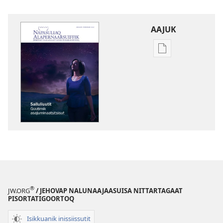
AAJUK
Atuagassanik
aallernissamut
iluarsiissutaa
NAPASULIAQ
ALAPERNAARSUI
Salluliuutit
Guutimik
asajuminaatsits
®
JW.ORG
/ JEHOVAP NALUNAAJAASUISA NITTARTAGAAT
PISORTATIGOORTOQ
Isikkuanik inissiissutit