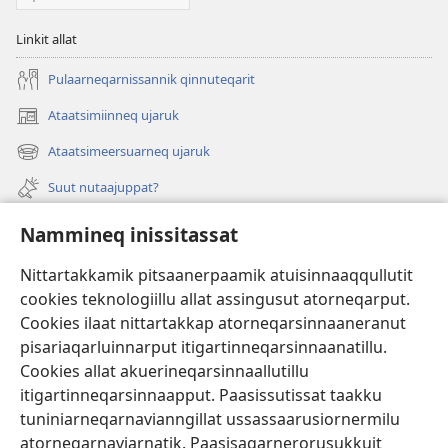
Linkit allat
Pulaarneqarnissannik qinnuteqarit
Ataatsimiinneq ujaruk
(opens
new
Ataatsimeersuarneq ujaruk
(opens
window)
new
Suut nutaajuppat?
window)
Isiginnaagassiat
Nammineq inissitassat
Ujarlerit
Nittartakkamik pitsaanerpaamik atuisinnaaqqullutit
cookies teknologiillu allat assingusut atorneqarput.
Tunissuteqarneq
(opens
Cookies ilaat nittartakkap atorneqarsinnaaneranut
new
pisariaqarluinnarput itigartinneqarsinnaanatillu.
window)
INTERNETIKKUT ATUAGAATEQARFIK Watchtower™
Cookies allat akuerineqarsinnaallutillu
(opens
itigartinneqarsinnaapput. Paasissutissat taakku
new
®
JW Hub
window)
tuniniarneqarnavianngillat ussassaarusiornermilu
(opens
new
atorneqarnaviarnatik. Paasisaqarnerorusukkuit