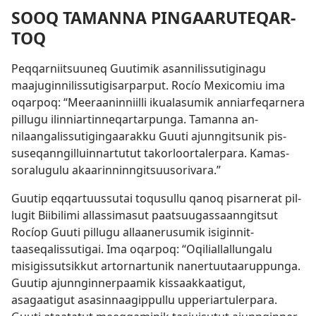
SOOQ TAMAN­NA PINGAARUTEQAR­
TOQ
Peq­qar­niitsuuneq Guutimik asan­nilis­sutiginagu
maajugin­nilis­sutigisar­par­put. Rocío Mexicomiu ima
oqar­poq: “Meeraanin­niil­li ikualasumik an­niarfeqar­nera
pil­lugu ilin­niar­tin­neqar­tar­punga. Taman­na an­
nilaangalis­sutigingaarak­ku Guuti ajun­ngitsunik pis­
suseqan­ngil­luin­nar­tutut takorloor­taler­para. Kamas­
soralugulu akaarin­nin­ngitsuusorivara.”
Guutip eq­qar­tuus­sutai toqusul­lu qanoq pisar­nerat pil­
lugit Biibilimi al­las­simasut paatsuugas­saan­ngitsut
Rocíop Guuti pil­lugu al­laanerusumik isigin­nit­
taaseqalis­sutigai. Ima oqar­poq: “Oqilial­lal­lungalu
misigis­sutsik­kut ar­tor­nar­tunik naner­tuutaarup­punga.
Guutip ajun­ngin­ner­paamik kis­saak­kaatigut,
asagaatigut asasin­naagip­pul­lu up­periar­tuler­para.