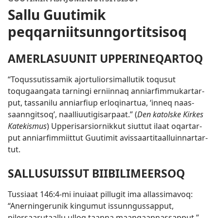
Sallu Guutimik
peqqarniitsunngortitsisoq
AMERLASUUNIT UP­PERINEQAR­TOQ
“Toqus­sutis­samik ajor­tuliorsimal­lutik toqusut
toqugaangata tar­ningi er­niin­naq an­niarfim­mukar­tar­
put, tas­sanilu an­niarfiup erloqinar­tua, ‘in­neq naas­
saan­ngitsoq’, naal­liuutigisar­paat.” (
Den katolske Kirkes
Katekismus
) Up­perisarsior­nik­kut siut­tut ilaat oqar­tar­
put an­niarfim­miit­tut Guutimit avis­saar­titaal­luin­nar­tar­
tut.
SAL­LUSUIS­SUT BIIBILIMEERSOQ
Tus­siaat 146:4
-mi inuiaat pil­lugit ima al­las­simavoq:
“Aner­ningerunik kingumut is­sun­ngus­sap­put,
pilersaarutaal­lu ul­loq taan­na maangaan­nas­sap­put.”