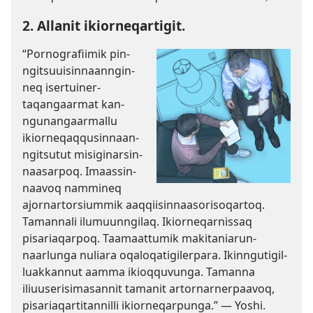
2. Al­lanit ikior­neqar­tigit.
“Por­nografiimik pin­
ngitsuuisin­naan­ngin­
neq iser­tuiner­
taqangaarmat kan­
ngunangaarmal­lu
ikior­neqaq­qusin­naan­
ngitsutut misiginarsin­
naasar­poq. Imaas­sin­
naavoq nam­mineq
ajor­nar­torsium­mik aaq­qiisin­naasorisoqar­toq.
Taman­nali ilumuun­ngilaq. Ikior­neqar­nis­saq
pisariaqar­poq. Taamaat­tumik makitaniarun­
naarlunga nuliara oqaloqatigiler­para. Ikin­ngutigil­
luak­kan­nut aam­ma ikioq­quvunga. Taman­na
iliuuserisimasan­nit tamanit ar­tor­nar­ner­paavoq,
pisariaqar­titan­nil­li ikior­neqar­punga.” — Yoshi.