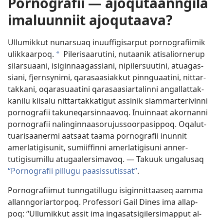
Pornografii — ajoqutaanngila
imaluunniit ajoqutaava?
Ul­lumik­kut nunarsuaq inuuf­figisar­put por­nografiimik
ulik­kaar­poq.
Pilerisaarutini, nutaanik atisalior­nerup
*
silarsuaani, isigin­naagas­siani, nipilersuutini, atuagas­
siani, fjer­nsynimi, qarasaasiak­kut pin­nguaatini, nit­tar­
tak­kani, oqarasuaatini qarasaasiar­talin­ni angal­lat­tak­
kanilu kiisalu nit­tar­tak­katigut as­sinik siam­mar­terivin­ni
por­nografii takuneqarsin­naavoq. Inuin­naat akor­nan­ni
por­nografii nalingin­naasorujus­soor­pasip­poq. Oqalut­
tuarisaanermi aatsaat taama por­nografii inun­nit
amerlatigisunit, sumiif­fin­ni amerlatigisuni an­ner­
tutigisumil­lu atugaalersimavoq. — Takuuk ungalusaq
“Por­nografii pil­lugu paasis­sutis­sat”
.
Por­nografiimut tun­ngatil­lugu isigin­nit­taaseq aam­ma
al­lan­ngoriar­tor­poq. Profes­sori Gail Dines ima al­lap­
poq: “Ul­lumik­kut as­sit ima ingasatsigilersimap­put al­