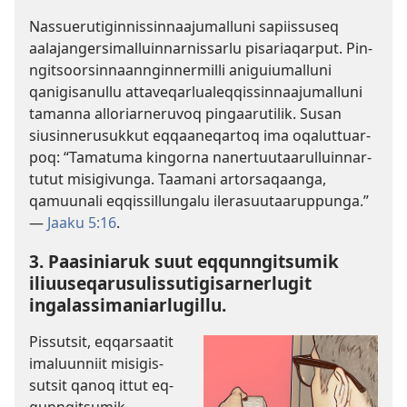
Nas­suerutigin­nis­sin­naajumal­luni sapiis­suseq
aalajangersimal­luin­nar­nis­sarlu pisariaqar­put. Pin­
ngitsoorsin­naan­ngin­nermil­li aniguiumal­luni
qanigisanul­lu at­taveqarlualeq­qis­sin­naajumal­luni
taman­na al­loriar­neruvoq pingaarutilik. Susan
siusin­nerusuk­kut eq­qaaneqar­toq ima oqalut­tuar­
poq: “Tamatuma kingor­na naner­tuutaarul­luin­nar­
tutut misigivunga. Taamani ar­torsaqaanga,
qamuunali eq­qis­sil­lungalu ilerasuutaarup­punga.”
—
Jaaku 5:16
.
3. Paasiniaruk suut eq­qun­ngitsumik
iliuuseqarusulis­sutigisar­nerlugit
ingalas­simaniarlugil­lu.
Pis­sutsit, eq­qarsaatit
imaluun­niit misigis­
sutsit qanoq it­tut eq­