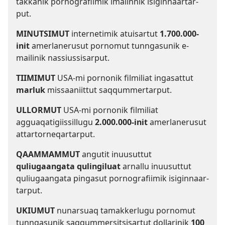
tak­kanik por­nografiimik imalin­nik isigin­naar­tar­
put.
MINUTSIMUT
inter­netimik atuisar­tut
1.700.000-
init
amerlanerusut por­nomut tun­ngasunik e-
mailinik nas­sius­sisar­put.
TIIMIMUT
USA-mi por­nonik filmiliat ingasat­tut
marluk
mis­saaniit­tut saq­qum­mer­tar­put.
UL­LORMUT
USA-mi por­nonik filmiliat
agguaqatigiis­sil­lugu
2.000.000-init
amerlanerusut
at­tar­tor­neqar­tar­put.
QAAM­MAM­MUT
angutit inuusut­tut
quliugaangata qulingiluat
ar­nal­lu inuusut­tut
quliugaangata pingasut por­nografiimik isigin­naar­
tar­put.
UKIUMUT
nunarsuaq tamak­kerlugu por­nomut
tun­ngasunik saq­qum­mersitsisar­tut dol­larinik
100