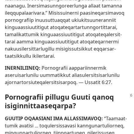
naanagu. Inersimasun­ngoreerlunga al­laat taman­na
ileq­qupalaarivara.” Misis­suiner­ni paasineqarsimavoq
por­nografiip inuusut­tuaq­qat ukiukitsuuneran­niit
kinguaas­siuutitigut atoqateqar­tar­tun­ngor­tit­tarai,
tamalikat­tumik kinguaas­siuutitigut atoqateqalersit­
tarai aam­ma kinguaas­siuutitigut atoqateqar­nermi
nakuusilersit­tarlugil­lu misigis­sutsik­kut eq­qarsar­
taatsik­kul­lu ikiler­tarai.
INER­NILIINEQ:
Por­nografii aap­pariin­nermik
aseruisarlunilu uum­matik­kut aliasulersitsisarlunilu
ajor­nar­torsiuteqalersitsisar­poq. —
Us­satit 6:27
.
Por­nografii pil­lugu Guuti qanoq
isigin­nit­taaseqar­pa?
GUUTIP OQAASIANI IMA AL­LAS­SIMAVOQ:
“Taamaat­
tumik avatisi ... toqulersis­savasi kan­ngunar­tulior­neq,
mingun­nar­tulior­neq, tiin­ngar­tuneq, pileris­suseq