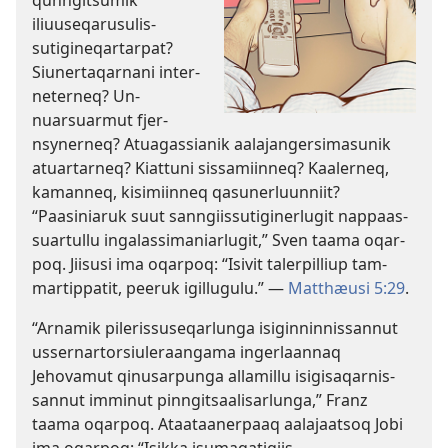
qun­ngitsumik
iliuuseqarusulis­
sutigineqar­tar­pat?
Siuner­taqar­nani inter­
neter­neq? Un­
nuarsuarmut fjer­
nsyner­neq? Atuagas­sianik aalajangersimasunik
atuar­tar­neq? Kiat­tuni sis­samiin­neq? Kaaler­neq,
kaman­neq, kisimiin­neq qasunerluun­niit?
“Paasiniaruk suut san­ngiis­sutiginerlugit nap­paas­
suar­tul­lu ingalas­simaniarlugit,” Sven taama oqar­
poq. Jiisusi ima oqar­poq: “Isivit taler­pil­liup tam­
mar­tip­patit, peeruk igil­lugulu.” —
Mat­thæusi 5:29
.
“Ar­namik pileris­suseqarlunga isigin­nin­nis­san­nut
us­ser­nar­torsiuleraangama ingerlaan­naq
Jehovamut qinusar­punga al­lamil­lu isigisaqar­nis­
san­nut im­minut pin­ngitsaa­lisarlunga,” Franz
taama oqar­poq. Ataataaner­paaq aalajaatsoq Jobi