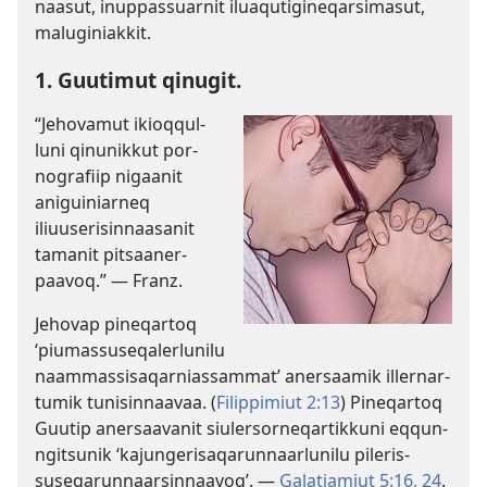
naasut, inup­pas­suar­nit iluaqutigineqarsimasut,
maluginiak­kit.
1. Guutimut qinugit.
“Jehovamut ikioq­qul­
luni qinunik­kut por­
nografiip nigaanit
aniguiniar­neq
iliuuserisin­naasanit
tamanit pitsaaner­
paavoq.” — Franz.
Jehovap pineqar­toq
‘piumas­suseqalerlunilu
naam­mas­sisaqar­nias­sam­mat’ anersaamik il­ler­nar­
tumik tunisin­naavaa. (
Filip­pimiut 2:13
) Pineqar­toq
Guutip anersaavanit siulersor­neqar­tik­kuni eq­qun­
ngitsunik ‘kajungerisaqarun­naarlunilu pileris­
suseqarun­naarsin­naavoq’. —
Galatiamiut 5:16,
24
.