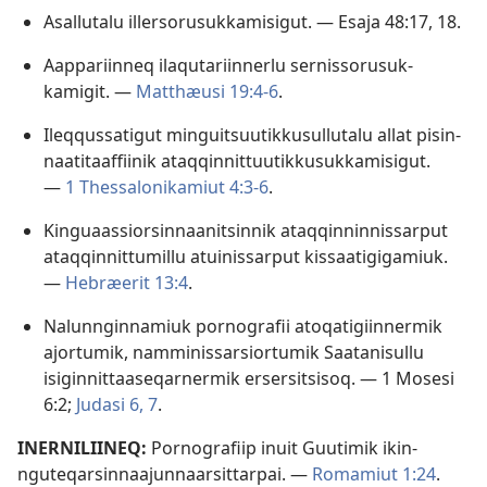
Asal­lutalu il­lersorusuk­kamisigut. —
Esaja 48:17, 18
.
Aap­pariin­neq ilaqutariin­nerlu ser­nis­sorusuk­
kamigit. —
Mat­thæusi 19:4-6
.
Ileq­qus­satigut minguitsuutik­kusul­lutalu al­lat pisin­
naatitaaf­fiinik ataq­qin­nit­tuutik­kusuk­kamisigut.
—
1 Thes­salonikamiut 4:3-6
.
Kinguaas­siorsin­naanitsin­nik ataq­qin­nin­nis­sar­put
ataq­qin­nit­tumil­lu atuinis­sar­put kis­saatigigamiuk.
—
Hebræerit 13:4
.
Nalun­ngin­namiuk por­nografii atoqatigiin­nermik
ajor­tumik, nam­minis­sarsior­tumik Saatanisul­lu
isigin­nit­taaseqar­nermik ersersitsisoq. —
1 Mosesi
6:2;
Judasi 6, 7
.
INER­NILIINEQ:
Por­nografiip inuit Guutimik ikin­
nguteqarsin­naajun­naarsit­tar­pai. —
Romamiut 1:24
.