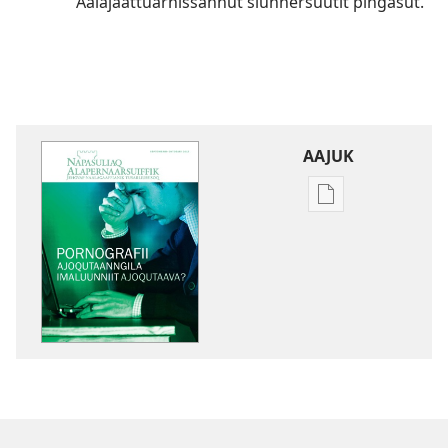
Aalajaattuarnissannut siunnersuutit pingasut.
AAJUK
Atuagassanik
aallernissamut
iluarsiissutaa
NAPASULIAQ
ALAPERNAARSUI
Pornografii
— ajoqutaanngi
imaluunniit
ajoqutaava