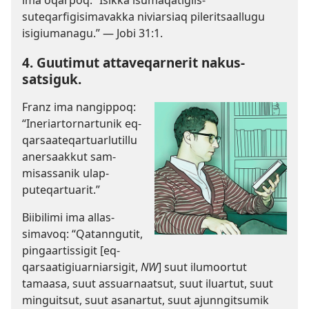
ima oqar­poq: “Isik­ka isumaqatigiis­
suteqarfigisimavak­ka niviarsiaq pileritsaal­lugu
isigiumanagu.” —
Jobi 31:1
.
4. Guutimut at­taveqar­nerit nakus­
satsiguk.
Franz ima nangip­poq:
“Ineriar­tor­nar­tunik eq­
qarsaateqar­tuarlutil­lu
anersaak­kut sam­
misas­sanik ulap­
puteqar­tuarit.”
Biibilimi ima al­las­
simavoq: “Qatan­ngutit,
pingaar­tis­sigit [eq­
qarsaatigiuar­niarsigit,
NW
] suut ilumoor­tut
tamaasa, suut as­suar­naatsut, suut iluar­tut, suut
minguitsut, suut asanar­tut, suut ajun­ngitsumik