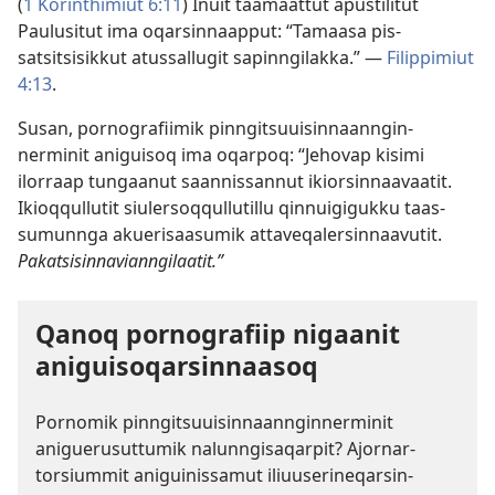
(
1 Korinthimiut 6:11
) Inuit taamaat­tut apustilitut
Paulusitut ima oqarsin­naap­put: “Tamaasa pis­
satsitsisik­kut atus­sal­lugit sapin­ngilak­ka.” —
Filip­pimiut
4:13
.
Susan, por­nografiimik pin­ngitsuuisin­naan­ngin­
nerminit aniguisoq ima oqar­poq: “Jehovap kisimi
ilorraap tungaanut saan­nis­san­nut ikiorsin­naavaatit.
Ikioq­qul­lutit siulersoq­qul­lutil­lu qin­nuigiguk­ku taas­
sumun­nga akuerisaasumik at­taveqalersin­naavutit.
Pakatsisin­navian­ngilaatit.”
Qanoq por­nografiip nigaanit
aniguisoqarsin­naasoq
Por­nomik pin­ngitsuuisin­naan­ngin­nerminit
aniguerusut­tumik nalun­ngisaqar­pit? Ajor­nar­
torsium­mit aniguinis­samut iliuuserineqarsin­