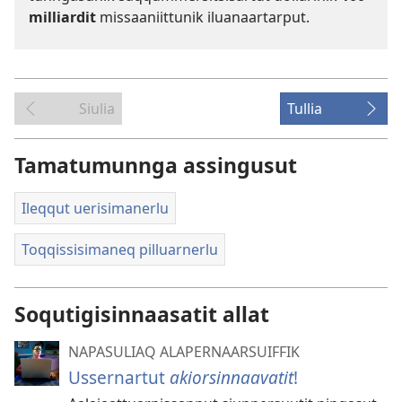
mil­liardit
mis­saaniit­tunik iluanaar­tar­put.
Siulia
Tullia
Tamatumunnga assingusut
Ileqqut uerisimanerlu
Toqqissisimaneq pilluarnerlu
Soqutigisinnaasatit allat
NAPASULIAQ ALAPERNAARSUIFFIK
Ussernartut
akiorsinnaavatit
!