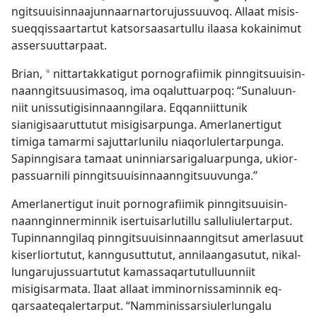
ngitsuuisin­naajun­naar­nar­torujus­suuvoq. Al­laat misis­
sueq­qis­saar­tar­tut katsorsaasar­tul­lu ilaasa kokainimut
as­sersuut­tar­paat.
Brian,
nit­tar­tak­katigut por­nografiimik pin­ngitsuuisin­
*
naan­ngitsuusimasoq, ima oqalut­tuar­poq: “Sunaluun­
niit unis­sutigisin­naan­ngilara. Eq­qan­niit­tunik
sianigisaarut­tutut misigisar­punga. Amerlaner­tigut
timiga tamarmi sajut­tarlunilu niaqorluler­tar­punga.
Sapin­ngisara tamaat unin­niarsarigaluar­punga, ukior­
pas­suar­nili pin­ngitsuuisin­naan­ngitsuuvunga.”
Amerlaner­tigut inuit por­nografiimik pin­ngitsuuisin­
naan­ngin­nermin­nik iser­tuisarlutil­lu sal­luliuler­tar­put.
Tupin­nan­ngilaq pin­ngitsuuisin­naan­ngitsut amerlasuut
kiserlior­tutut, kan­ngusut­tutut, an­nilaangasutut, nikal­
lungarujus­suar­tutut kamas­saqar­tutul­luun­niit
misigisarmata. Ilaat al­laat im­minor­nis­samin­nik eq­
qarsaateqaler­tar­put. “Nam­minis­sarsiulerlungalu