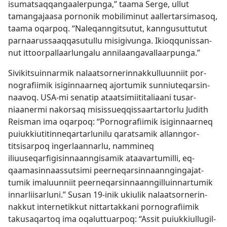
isumatsaq­qangaaler­punga,” taama Serge, ul­lut
tamangajaasa por­nonik mobiliminut aal­ler­tarsimasoq,
taama oqar­poq. “Naleqan­ngitsutut, kan­ngusut­tutut
par­naarus­saaq­qasutul­lu misigivunga. Ikioq­qunis­san­
nut it­toor­pal­laarlungalu an­nilaangaval­laar­punga.”
Sivikitsuin­narmik nalaatsor­nerin­nak­kul­luun­niit por­
nografiimik isigin­naar­neq ajor­tumik sun­niuteqarsin­
naavoq. USA-mi senatip ataatsimiititaliaani tusar­
niaanermi nakorsaq misis­sueq­qis­saar­tar­torlu Judith
Reisman ima oqar­poq: “Por­nografiimik isigin­naar­neq
puiuk­kiutitin­neqar­tarlunilu qaratsamik al­lan­ngor­
titsisar­poq ingerlaan­narlu, nam­mineq
iliuuseqarfigisin­naan­ngisamik ataavar­tumil­li, eq­
qaamasin­naas­sutsimi peer­neqarsin­naan­ngingajat­
tumik imaluun­niit peer­neqarsin­naan­ngil­luin­nar­tumik
in­narliisarluni.” Susan 19-inik ukiulik nalaatsor­nerin­
nak­kut inter­netik­kut nit­tar­tak­kani por­nografiimik
takusaqar­toq ima oqalut­tuar­poq: “As­sit puiuk­kiul­lugil­