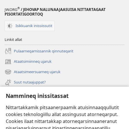
®
JW.ORG
/ JEHOVAP NALUNAAJAASUISA NITTARTAGAAT
PISORTATIGOORTOQ
Isikkuanik inissiissutit
Linkit allat
Pulaarneqarnissannik qinnuteqarit
Ataatsimiinneq ujaruk
(opens
new
Ataatsimeersuarneq ujaruk
(opens
window)
new
Suut nutaajuppat?
window)
Isiginnaagassiat
Nammineq inissitassat
Ujarlerit
Nittartakkamik pitsaanerpaamik atuisinnaaqqullutit
cookies teknologiillu allat assingusut atorneqarput.
Tunissuteqarneq
(opens
Cookies ilaat nittartakkap atorneqarsinnaaneranut
new
pisariaqarluinnarput itigartinneqarsinnaanatillu.