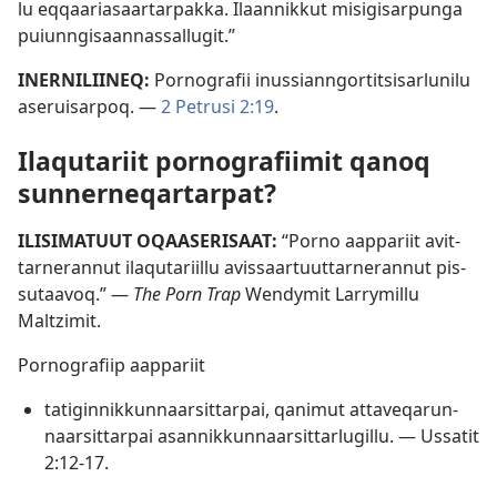
lu eq­qaariasaar­tar­pak­ka. Ilaan­nik­kut misigisar­punga
puiun­ngisaan­nas­sal­lugit.”
INER­NILIINEQ:
Por­nografii inus­sian­ngor­titsisarlunilu
aseruisar­poq. —
2 Petrusi 2:19
.
Ilaqutariit por­nografiimit qanoq
sun­ner­neqar­tar­pat?
ILISIMATUUT OQAASERISAAT:
“Por­no aap­pariit avit­
tar­neran­nut ilaqutariil­lu avis­saar­tuut­tar­neran­nut pis­
sutaavoq.” —
The Porn Trap
Wendymit Larrymil­lu
Maltzimit.
Por­nografiip aap­pariit
tatigin­nik­kun­naarsit­tar­pai, qanimut at­taveqarun­
naarsit­tar­pai asan­nik­kun­naarsit­tarlugil­lu. —
Us­satit
2:12-17
.