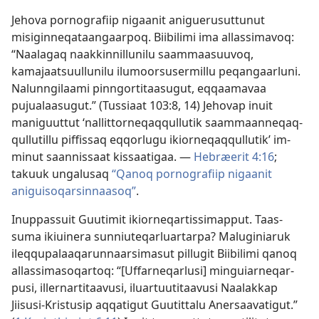
Jehova por­nografiip nigaanit aniguerusut­tunut
misigin­neqataangaar­poq. Biibilimi ima al­las­simavoq:
“Naalagaq naak­kin­nil­lunilu saam­maasuuvoq,
kamajaatsuul­lunilu ilumoorsusermil­lu peqangaarluni.
Nalun­ngilaami pin­ngor­titaasugut, eq­qaamavaa
pujualaasugut.” (
Tus­siaat 103:8,
14
) Jehovap inuit
maniguut­tut ‘nal­lit­tor­neqaq­qul­lutik saam­maan­neqaq­
qul­lutil­lu pif­fis­saq eq­qorlugu ikior­neqaq­qul­lutik’ im­
minut saan­nis­saat kis­saatigaa. —
Hebræerit 4:16
;
takuuk ungalusaq
“Qanoq por­nografiip nigaanit
aniguisoqarsin­naasoq”
.
Inup­pas­suit Guutimit ikior­neqar­tis­simap­put. Taas­
suma ikiuinera sun­niuteqarluar­tar­pa? Maluginiaruk
ileq­qupalaaqarun­naarsimasut pil­lugit Biibilimi qanoq
al­las­simasoqar­toq: “[Uf­far­neqarlusi] minguiar­neqar­
pusi, il­ler­nar­titaavusi, iluar­tuutitaavusi Naalak­kap
Jiisusi-Kristusip aq­qatigut Guutit­talu Anersaavatigut.”