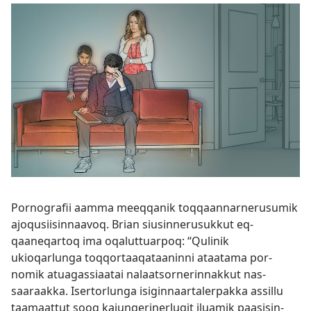
Por­nografii aam­ma meeq­qanik toq­qaan­nar­nerusumik
ajoqusiisin­naavoq. Brian siusin­nerusuk­kut eq­
qaaneqar­toq ima oqalut­tuar­poq: “Qulinik
ukioqarlunga toq­qor­taaqataanin­ni ataatama por­
nomik atuagas­siaatai nalaatsor­nerin­nak­kut nas­
saaraak­ka. Iser­torlunga isigin­naar­taler­pak­ka as­sil­lu
taamaat­tut sooq kajungerinerlugit iluamik paasisin­