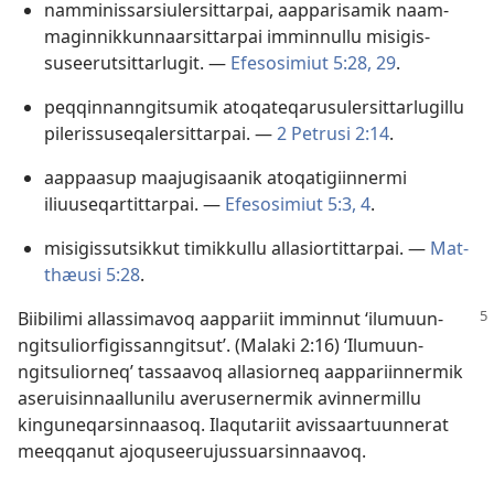
nam­minis­sarsiulersit­tar­pai, aap­parisamik naam­
magin­nik­kun­naarsit­tar­pai im­min­nul­lu misigis­
suseerutsit­tarlugit. —
Efesosimiut 5:28, 29
.
peq­qin­nan­ngitsumik atoqateqarusulersit­tarlugil­lu
pileris­suseqalersit­tar­pai. —
2 Petrusi 2:14
.
aap­paasup maajugisaanik atoqatigiin­nermi
iliuuseqar­tit­tar­pai. —
Efesosimiut 5:3, 4
.
misigis­sutsik­kut timik­kul­lu al­lasior­tit­tar­pai. —
Mat­
thæusi 5:28
.
Biibilimi al­las­simavoq aap­pariit im­min­nut ‘ilumuun­
ngitsuliorfigis­san­ngitsut’. (
Malaki 2:16
) ‘Ilumuun­
ngitsulior­neq’ tas­saavoq al­lasior­neq aap­pariin­nermik
aseruisin­naal­lunilu averuser­nermik avin­nermil­lu
kinguneqarsin­naasoq. Ilaqutariit avis­saar­tuun­nerat
meeq­qanut ajoquseerujus­suarsin­naavoq.