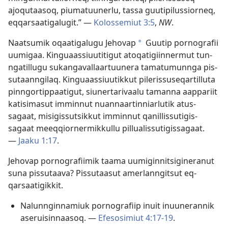
ajoqutaasoq, piumatuunerlu, tas­sa guutipilus­sior­neq,
eq­qarsaatigalugit.” —
Kolos­semiut 3:5
,
NW
.
Naatsumik oqaatigalugu Jehovap
Guutip por­nografii
*
uumigaa. Kinguaas­siuutitigut atoqatigiin­nermut tun­
ngatil­lugu sukangaval­laar­tuunera tamatumun­nga pis­
sutaan­ngilaq. Kinguaas­siuutik­kut pileris­suseqar­til­luta
pin­ngor­tip­paatigut, siuner­tarivaalu taman­na aap­pariit
katisimasut im­min­nut nuan­naar­tin­niarlutik atus­
sagaat, misigis­sutsik­kut im­min­nut qanil­lis­sutigis­
sagaat meeq­qior­nermik­kul­lu pil­lualis­sutigis­sagaat.
—
Jaaku 1:17
.
Jehovap por­nografiimik taama uumigin­nitsigineranut
suna pis­sutaava? Pis­sutaasut amerlan­ngitsut eq­
qarsaatigik­kit.
Nalun­ngin­namiuk por­nografiip inuit inuuneran­nik
aseruisin­naasoq. —
Efesosimiut 4:17-19
.