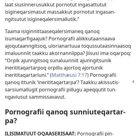
laat siusin­nerusuk­kut por­notut ingasat­tutut
isigineqarsimasut mas­sak­kut por­notut ingasan­
ngitsutut isigineqalersimal­lutik.”
Taama isigin­nit­taaseqalersimaneq qanoq
isumaqarfigaajuk? Por­nografii aliik­kutaan­naava
ajoqutaan­ngitsoq, ulorianar­tuua toqus­sutaasin­naasoq
imaluun­niit taak­ku akor­nan­niip­pa? Jiisusi ima oqar­poq:
“Or­pik ajun­ngitsoq sunaluun­niit ajun­ngitsunik
inerititaqar­tar­poq or­pil­lu ajor­toq ajor­tunik
inerititaqar­tarluni.” (
Mat­thæusi 7:17
) Por­nografii
qanoq it­tunik ‘inerititaqar­tar­pa’? Taak­ku
akis­sutis­
sarsiumal­lugit por­nografii pil­lugu apeq­qutit tun­
ngaviusut sam­mis­savavut.
Por­nografii qanoq sun­niuteqar­tar­
pa?
ILISIMATUUT OQAASERISAAT:
Por­nografii pin­