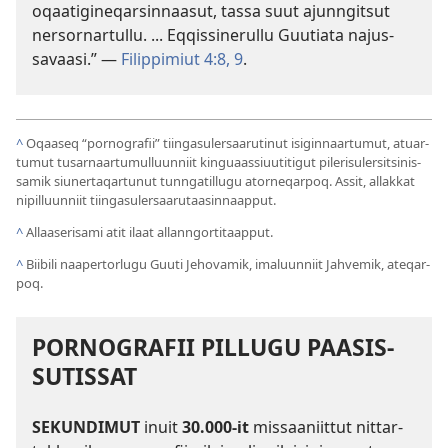
oqaatigi­neqarsin­naasut, tas­sa suut ajun­ngitsut
nersor­nar­tul­lu. ... Eq­qis­sinerul­lu Guutiata najus­
savaasi.” —
Filip­pimiut 4:8, 9
.
^
Oqaaseq “por­nografii” tiingasulersaarutinut isigin­naar­tumut, atuar­
tumut tusar­naar­tumul­luun­niit kinguaas­siuutitigut pilerisulersitsinis­
samik siuner­taqar­tunut tun­ngatil­lugu ator­neqar­poq. As­sit, al­lak­kat
nipil­luun­niit tiingasulersaarutaasin­naap­put.
^
Al­laaserisami atit ilaat al­lan­ngor­titaap­put.
^
Biibili naaper­torlugu Guuti Jehovamik, imaluun­niit Jahvemik, ateqar­
poq.
POR­NOGRAFII PIL­LUGU PAASIS­
SUTIS­SAT
SEKUNDIMUT
inuit
30.000-it
mis­saaniit­tut nit­tar­