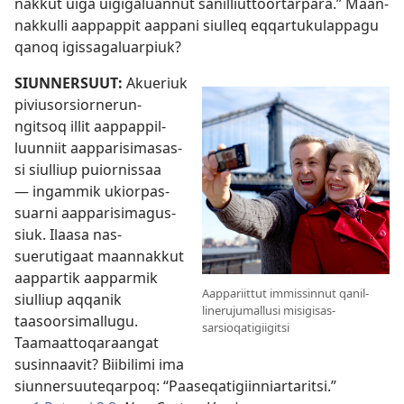
nak­kut uiga uigigaluan­nut sanil­liut­toor­tar­para.” Maan­
nak­kul­li aap­pap­pit aap­pani siul­leq eq­qar­tukulap­pagu
qanoq igis­sagaluar­piuk?
SIUN­NERSUUT:
Akueriuk
piviusorsior­nerun­
ngitsoq il­lit aap­pap­pil­
luun­niit aap­parisimasas­
si siul­liup puior­nis­saa
— ingam­mik ukior­pas­
suar­ni aap­parisimagus­
siuk. Ilaasa nas­
suerutigaat maan­nak­kut
aap­par­tik aap­parmik
Aap­pariit­tut im­mis­sin­nut qanil­
siul­liup aq­qanik
linerujumal­lusi misigisas­
taasoorsimal­lugu.
sarsioqatigiigitsi
Taamaat­toqaraangat
susin­naavit? Biibilimi ima
siun­nersuuteqar­poq: “Paaseqatigiin­niar­taritsi.”