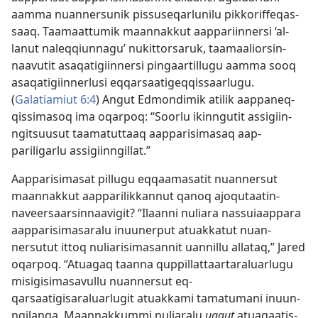
aam­ma nuan­nersunik pis­suseqarlunilu pik­korif­feqas­
saaq. Taamaat­tumik maan­nak­kut aap­pariin­nersi ‘al­
lanut naleq­qiun­nagu’ nukit­torsaruk, taamaaliorsin­
naavutit asaqatigiin­nersi pingaar­til­lugu aam­ma sooq
asaqatigiin­nerlusi eq­qarsaatigeq­qis­saarlugu.
(
Galatiamiut 6:4
) Angut Edmondimik atilik aap­paneq­
qis­simasoq ima oqar­poq: “Soorlu ikin­ngutit as­sigiin­
ngitsuusut taamatut­taaq aap­parisimasaq aap­
pariligarlu as­sigiin­ngil­lat.”
Aap­parisimasat pil­lugu eq­qaamasatit nuan­nersut
maan­nak­kut aap­parilik­kan­nut qanoq ajoqutaatin­
naveersaarsin­naavigit? “Ilaan­ni nuliara nas­suiaap­para
aap­parisimasaralu inuuner­put atuak­katut nuan­
nersutut it­toq nuliarisimasan­nit uan­nil­lu al­lataq,” Jared
oqar­poq. “Atuagaq taan­na qup­pil­lat­taar­taraluarlugu
misigisimasavul­lu nuan­nersut eq­
qarsaatigisaraluarlugit atuak­kami tamatumani inuun­
ngilanga. Maan­nak­kum­mi nuliaralu
uagut
atuagaatis­