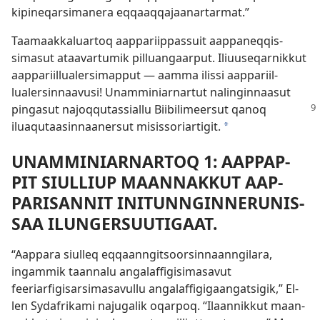
kipineqarsimanera eq­qaaq­qajaanar­tarmat.”
Taamaak­kaluar­toq aap­pariip­pas­suit aap­paneq­qis­
simasut ataavar­tumik pil­luangaar­put. Iliuuseqar­nik­kut
aap­pariil­lualersimap­put — aam­ma ilis­si aap­pariil­
lualersin­naavusi! Unam­miniar­nar­tut nalingin­naasut
pingasut najoq­qutas­sial­lu Biibilimeersut
qanoq
iluaqutaasin­naanersut misis­soriar­tigit.
*
UNAM­MINIAR­NAR­TOQ 1: AAP­PAP­
PIT SIUL­LIUP MAAN­NAK­KUT AAP­
PARISAN­NIT INITUN­NGIN­NERUNIS­
SAA ILUNGERSUUTIGAAT.
“Aap­para siul­leq eq­qaan­ngitsoorsin­naan­ngilara,
ingam­mik taan­nalu angalaf­figisimasavut
feeriarfigisarsimasavul­lu angalaf­figigaangatsigik,” El­
len Sydafrikami najugalik oqar­poq. “Ilaan­nik­kut maan­