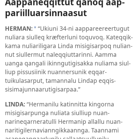
Aap­paneq­qit­tut qanoq aap­
pariil­luarsin­naasut
HERMAN:
“Ukiuni 34-ni aap­pareereer­tugut
*
nuliara siul­leq kræfterluni toquvoq. Kateq­qik­
kama nuliariligara Linda misigisar­poq nulian­
nut siul­lermut naleq­qiut­tarin­ni. Aam­ma
uanga qangali ikin­ngutigisak­ka nuliama siul­
liup pis­susiinik nuan­nersunik eq­qar­
tuikulasar­put, taman­nalu Lindap eq­qis­
sisimajun­naarutigisar­paa.”
LINDA:
“Hermanilu katin­nit­ta kingor­na
misigisar­punga nuliata siul­liup nuan­
narineqar­neratul­li Hermanip al­lal­lu nuan­
naritigiler­navian­ngik­kaan­nga. Taan­nami
asaneqangaarlunilu sal­laatsuul­lunilu