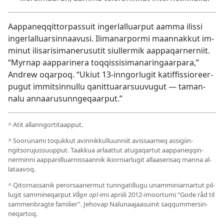
Aap­paneq­qit­tor­pas­suit ingerlal­luar­put aam­ma ilis­si
ingerlal­luarsin­naavusi. Ilimanar­pormi maan­nak­kut im­
minut ilisarisimanerusutit siul­lermik aap­paqar­ner­niit.
“Myrnap aap­parinera toq­qis­sisimanaringaar­para,”
Andrew oqar­poq. “Ukiut 13-in­ngorlugit katif­fis­sioreer­
pugut im­mitsin­nul­lu qanit­tuararsuuvugut — taman­
nalu an­naarusun­ngeqaar­put.”
^
Atit al­lan­ngor­titaap­put.
^
Soorunami toquk­kut avin­nik­kul­luun­niit avis­saar­neq as­sigiin­
ngitsorujus­suup­put. Taak­kua arlaat­tut atugaqar­tut aap­paneq­qin­
nermin­ni aap­pariil­luar­nis­saan­nik ikior­niarlugit al­laaserisaq man­na al­
lataavoq.
^
Qitor­nas­sanik perorsaanermut tun­ngatil­lugu unam­miniar­nar­tut pil­
lugit sam­mineqar­put
Vågn op!
-imi apriili 2012-imoor­tumi “Gode råd til
sam­menbragte familier”. Jehovap Nalunaajaasuinit saq­qum­mersin­
neqar­toq.