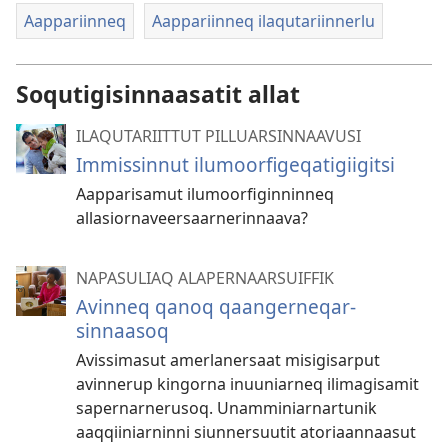
Aappariinneq
Aappariinneq ilaqutariinnerlu
Soqutigisinnaasatit allat
ILAQUTARIITTUT PILLUARSINNAAVUSI
Immissinnut ilumoorfigeqatigiigitsi
Aapparisamut ilumoorfiginninneq
allasiornaveersaarnerinnaava?
NAPASULIAQ ALAPERNAARSUIFFIK
Avinneq qanoq qaangerneqar­
sinnaasoq
Avissimasut amerlanersaat misigisarput
avinnerup kingorna inuuniarneq ilimagisamit
sapernarnerusoq. Unamminiarnartunik
aaqqiiniarninni siunnersuutit atoriaannaasut