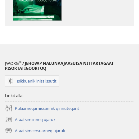
NAPASULIAQ
ALAPERNAARSUI
Pornografii
— ajoqutaanngi
imaluunniit
ajoqutaava
®
JW.ORG
/ JEHOVAP NALUNAAJAASUISA NITTARTAGAAT
PISORTATIGOORTOQ
Isikkuanik inissiissutit
Linkit allat
Pulaarneqarnissannik qinnuteqarit
Ataatsimiinneq ujaruk
(opens
new
Ataatsimeersuarneq ujaruk
(opens
window)