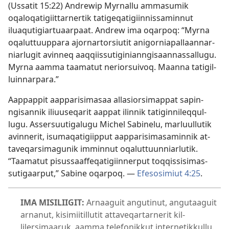
(
Us­satit 15:22
) Andrewip Myrnal­lu am­masumik
oqaloqatigiit­tar­ner­tik tatigeqatigiin­nis­samin­nut
iluaqutigiar­tuaar­paat. Andrew ima oqar­poq: “Myrna
oqalut­tuup­para ajor­nar­torsiutit anigor­niapal­laan­nar­
niarlugit avin­neq aaq­qiis­sutiginian­ngisaan­nas­sal­lugu.
Myrna aam­ma taamatut neriorsuivoq. Maan­na tatigil­
luin­nar­para.”
Aap­pap­pit aap­parisimasaa al­lasiorsimap­pat sapin­
ngisan­nik iliuuseqarit aap­pat ilin­nik tatigin­nileq­qul­
lugu. As­sersuutigalugu Michel Sabinelu, marluul­lutik
avin­nerit, isumaqatigiip­put aap­parisimasamin­nik at­
taveqarsimagunik im­min­nut oqalut­tuun­niarlutik.
“Taamatut pisus­saaf­feqatigiin­ner­put toq­qis­sisimas­
sutigaar­put,” Sabine oqar­poq. —
Efesosimiut 4:25
.
IMA MISILIIGIT:
Ar­naaguit angutinut, angutaaguit
ar­nanut, kisimiitil­lutit at­taveqar­tar­nerit kil­
lilersimaaruk, aam­ma telefonik­kut inter­netik­kul­lu.