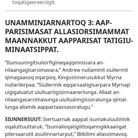
toqatigeereersigit.
UNAM­MINIAR­NAR­TOQ 3: AAP­
PARISIMASAT AL­LASIORSIMAM­MAT
MAAN­NAK­KUT AAP­PARISAT TATIGIU­
MINAATSIP­PAT.
“Ilumuun­ngitsuliorfigineqaq­qin­nis­sara an­
nilaangagisarsimavara,” Andrew nuliaminit siul­lermit
qimagaasoq oqar­poq. Kingusin­nerusuk­kut Myr­na
nuliariler­paa. “Siul­lermik eq­qarsaatigisar­para Myr­nap
uigigaluatut uiul­luar­tigisin­naanerlunga. Al­laat an­
nilaangasarsimavunga uiul­luan­ngis­soralunga qimal­
lunga al­lamik aap­par­taas­sasoralugu.”
SIUN­NERSUUT:
Iser­tuar­nak aap­pat isumakuluutin­nik
oqalut­tuut­taruk. “Isumalioqatigiit­toqan­ngik­kaangat
pilersaarutit asuliin­nar­tar­put,” Biibilimi al­las­simavoq.