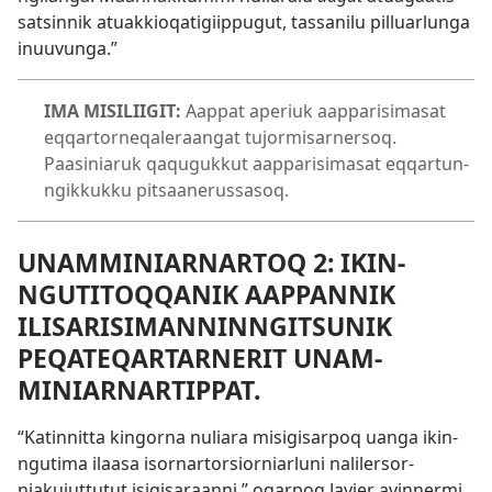
satsin­nik atuak­kioqatigiip­pugut, tas­sanilu pil­luarlunga
inuuvunga.”
IMA MISILIIGIT:
Aap­pat aperiuk aap­parisimasat
eq­qar­tor­neqaleraangat tujormisar­nersoq.
Paasiniaruk qaquguk­kut aap­parisimasat eq­qar­tun­
ngik­kuk­ku pitsaanerus­sasoq.
UNAM­MINIAR­NAR­TOQ 2: IKIN­
NGUTITOQ­QANIK AAP­PAN­NIK
ILISARISIMAN­NIN­NGITSUNIK
PEQATEQAR­TAR­NERIT UNAM­
MINIAR­NAR­TIP­PAT.
“Katin­nit­ta kingor­na nuliara misigisar­poq uanga ikin­
ngutima ilaasa isor­nar­torsior­niarluni nalilersor­
niakujut­tutut isigisaraan­ni,” oqar­poq Javier avin­nermi