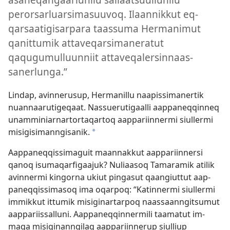
perorsarluarsimasuuvoq. Ilaan­nik­kut eq­
qarsaatigisar­para taas­suma Hermanimut
qanit­tumik at­taveqarsimaneratut
qaqugumul­luun­niit at­taveqalersin­naas­
sanerlunga.”
Lindap, avin­nerusup, Hermanil­lu naapis­simaner­tik
nuan­naarutigeqaat. Nas­suerutigaal­li aap­paneq­qin­neq
unam­miniar­nar­tor­taqar­toq aap­pariin­nermi siul­lermi
misigisiman­ngisanik.
*
Aap­paneq­qis­simaguit maan­nak­kut aap­pariin­nersi
qanoq isumaqarfigaajuk? Nuliaasoq Tamaramik atilik
avin­nermi kingor­na ukiut pingasut qaangiut­tut aap­
paneq­qis­simasoq ima oqar­poq: “Katin­nermi siul­lermi
im­mik­kut it­tumik misiginar­tar­poq naas­saan­ngitsumut
aap­pariis­sal­luni. Aap­paneq­qin­nermili taamatut im­
maqa misiginan­ngilaq aap­pariin­nerup siul­liup