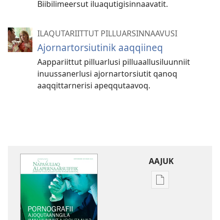
Biibilimeersut iluaqutigisinnaavatit.
ILAQUTARIITTUT PILLUARSINNAAVUSI
Ajornartorsiutinik aaqqiineq
Aappariittut pilluarlusi pilluaallusiluunniit
inuussanerlusi ajornartorsiutit qanoq
aaqqittarnerisi apeqqutaavoq.
AAJUK
Atuagassanik
aallernissamut
iluarsiissutaa