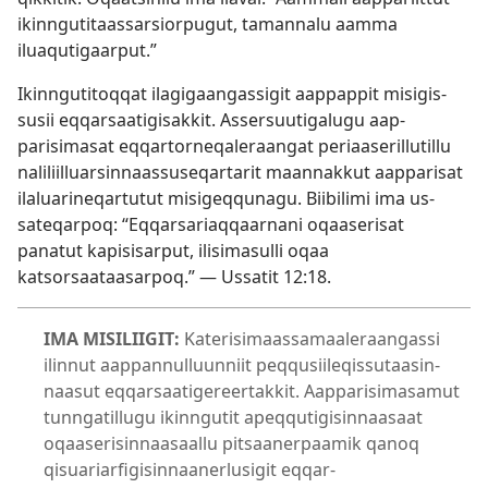
ikin­ngutitaas­sarsior­pugut, taman­nalu aam­ma
iluaqutigaar­put.”
Ikin­ngutitoq­qat ilagigaangas­sigit aap­pap­pit misigis­
susii eq­qarsaatigisak­kit. As­sersuutigalugu aap­
parisimasat eq­qar­tor­neqaleraangat periaaseril­lutil­lu
naliliil­luarsin­naas­suseqar­tarit maan­nak­kut aap­parisat
ilaluarineqar­tutut misigeq­qunagu. Biibilimi ima us­
sateqar­poq: “Eq­qarsariaq­qaar­nani oqaaserisat
panatut kapisisar­put, ilisimasul­li oqaa
katsorsaataasar­poq.” —
Us­satit 12:18
.
IMA MISILIIGIT:
Katerisimaas­samaaleraangas­si
ilin­nut aap­pan­nul­luun­niit peq­qusiileqis­sutaasin­
naasut eq­qarsaatigereer­tak­kit. Aap­parisimasamut
tun­ngatil­lugu ikin­ngutit apeq­qutigisin­naasaat
oqaaserisin­naasaal­lu pitsaaner­paamik qanoq
qisuariarfigisin­naanerlusigit eq­qar­