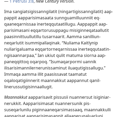
—
1 Petrusi 3:8
,
New Century Version
.
Ima sangiatsigis­san­ngilatit (ningar­tigis­san­ngilatit) aap­
pap­pit aap­parisimasaata sun­nguamil­luun­niit eq­
qaaneqar­nis­saa iner­teq­qutaatil­lugu. Aap­pap­pit aap­
parisimasani eq­qar­torusup­pagu misigin­neqataal­lutit
paasin­nit­tuul­lutil­lu tusar­naarit. Aam­ma sanil­liun­
neqarlutit isum­mipal­laqinak. “Nuliama Kaitlynip
nuliarigaluama eq­qar­tor­neqar­nis­saa iner­teq­qutaatin­
ngisaan­nar­paa,” Ian ukiut qulit matuma sior­na aap­
paneq­qit­toq oqar­poq. “Isumaqar­pormi uan­nik
ilisarisiman­niler­nerunis­saminut iluaqutigis­sal­lugu.”
Im­maqa aam­ma il­lit paasis­savat taamatut
oqaloqatigiin­nerit maan­nak­kut aap­pan­nut qanil­
linerus­sutigisin­naal­lugit.
Maan­nak­kut
aap­parisavit pis­susii nuan­nersut isiginiar­
neruk­kit. Aap­parisimasat nuan­nersunik pis­
suseqarlunilu pigin­naaneqarsimas­saaq, maan­nak­kul­li
aap­parisat aap­parisimasan­nit al­laanerugaluarluni