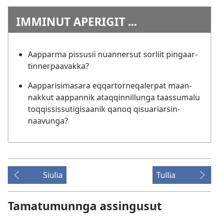
IM­MINUT APERIGIT ...
Aap­parma pis­susii nuan­nersut sorliit pingaar­
tin­ner­paavak­ka?
Aap­parisimasara eq­qar­tor­neqaler­pat maan­
nak­kut aap­pan­nik ataq­qin­nil­lunga taas­sumalu
toq­qis­sis­sutigisaanik qanoq qisuariarsin­
naavunga?
Siulia
Tullia
Tamatumunnga assingusut