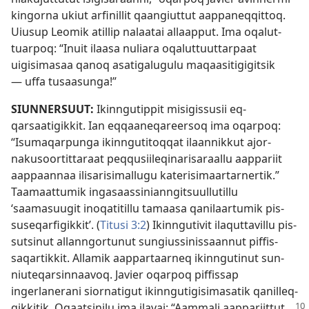
kingor­na ukiut arfinil­lit qaangiut­tut aap­paneq­qit­toq.
Uiusup Leomik atil­lip nalaatai al­laap­put. Ima oqalut­
tuar­poq: “Inuit ilaasa nuliara oqalut­tuut­tar­paat
uigisimasaa qanoq asatigalugulu maqaasitigigitsik
— uf­fa tusaasunga!”
SIUN­NERSUUT:
Ikin­ngutip­pit misigis­susii eq­
qarsaatigik­kit. Ian eq­qaaneqareersoq ima oqar­poq:
“Isumaqar­punga ikin­ngutitoq­qat ilaan­nik­kut ajor­
nakusoor­tit­taraat peq­qusiileqinarisaraal­lu aap­pariit
aap­paan­naa ilisarisimal­lugu katerisimaar­tar­ner­tik.”
Taamaat­tumik ingasaas­sinian­ngitsuul­lutil­lu
‘saamasuugit inoqatitil­lu tamaasa qanilaar­tumik pis­
suseqarfigik­kit’. (
Titusi 3:2
) Ikin­ngutivit ilaqut­tavil­lu pis­
sutsinut al­lan­ngor­tunut sungius­sinis­saan­nut pif­fis­
saqar­tik­kit. Al­lamik aap­par­taar­neq ikin­ngutinut sun­
niuteqarsin­naavoq. Javier oqar­poq pif­fis­sap
ingerlanerani sior­natigut ikin­ngutigisimasatik qanil­leq­
qik­kitik. Oqaatsinilu ima ilavai:
“Aam­mali aap­pariit­tut