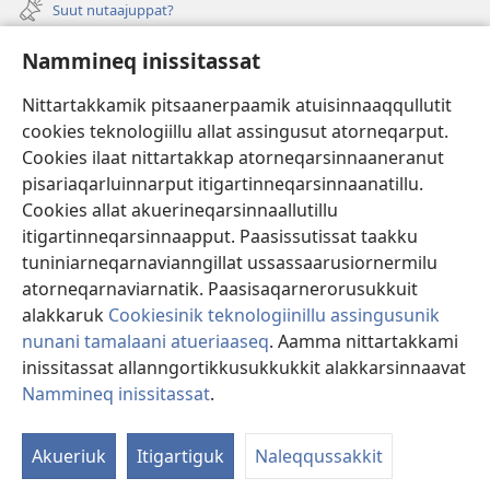
new
Suut nutaajuppat?
window)
Isiginnaagassiat
Nammineq inissitassat
Ujarlerit
Nittartakkamik pitsaanerpaamik atuisinnaaqqullutit
cookies teknologiillu allat assingusut atorneqarput.
Tunissuteqarneq
(opens
Cookies ilaat nittartakkap atorneqarsinnaaneranut
new
pisariaqarluinnarput itigartinneqarsinnaanatillu.
window)
INTERNETIKKUT ATUAGAATEQARFIK Watchtower™
Cookies allat akuerineqarsinnaallutillu
(opens
itigartinneqarsinnaapput. Paasissutissat taakku
new
®
JW Hub
window)
tuniniarneqarnavianngillat ussassaarusiornermilu
(opens
new
atorneqarnaviarnatik. Paasisaqarnerorusukkuit
window)
alakkaruk
Cookiesinik teknologiinillu assingusunik
nunani tamalaani atueriaaseq
. Aamma nittartakkami
inissitassat allanngortikkusukkukkit alakkarsinnaavat
Copyright
© 2026 Watch Tower Bible and Tract Society of Pennsylvania.
ATUINERMUT PIUMASAQAATIT
|
PAASISSUTISSANIK ATUERIAASEQ
|
Nammineq inissitassat
.
S
NAMMINEQ INISSITASSAT
Ta
Akueriuk
Itigartiguk
Naleqqussakkit
of
Co