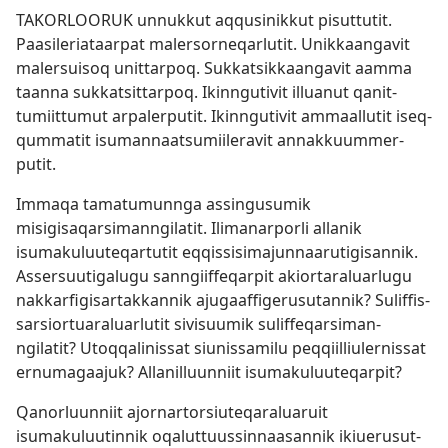
TAKORLOORUK un­nuk­kut aq­qusinik­kut pisut­tutit.
Paasileriataar­pat malersor­neqarlutit. Unik­kaangavit
malersuisoq unit­tar­poq. Suk­katsik­kaangavit aam­ma
taan­na suk­katsit­tar­poq. Ikin­ngutivit il­luanut qanit­
tumiit­tumut ar­paler­putit. Ikin­ngutivit am­maal­lutit iseq­
qum­matit isuman­naatsumiileravit an­nak­kuum­mer­
putit.
Im­maqa tamatumun­nga as­singusumik
misigisaqarsiman­ngilatit. Ilimanar­porli al­lanik
isumakuluuteqar­tutit eq­qis­sisimajun­naarutigisan­nik.
As­sersuutigalugu san­ngiif­feqar­pit akior­taraluarlugu
nak­karfigisar­tak­kan­nik ajugaaf­figerusutan­nik? Sulif­fis­
sarsior­tuaraluarlutit sivisuumik sulif­feqarsiman­
ngilatit? Utoq­qalinis­sat siunis­samilu peq­qiil­liuler­nis­sat
er­numagaajuk? Al­lanil­luun­niit isumakuluuteqar­pit?
Qanorluun­niit ajor­nar­torsiuteqaraluaruit
isumakuluutin­nik oqalut­tuus­sin­naasan­nik ikiuerusut­