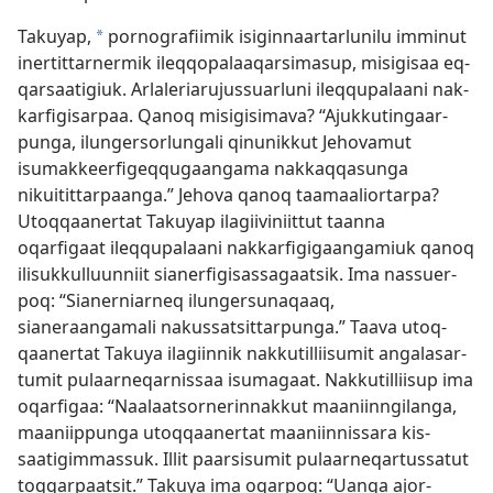
Takuyap,
por­nografiimik isigin­naar­tarlunilu im­minut
a
iner­tit­tar­nermik ileq­qopalaaqarsimasup, misigisaa eq­
qarsaatigiuk. Arlaleriarujus­suarluni ileq­qupalaani nak­
karfigisar­paa. Qanoq misigisimava? “Ajuk­kutingaar­
punga, ilungersorlungali qinunik­kut Jehovamut
isumak­keerfigeq­qugaangama nak­kaq­qasunga
nikuitit­tar­paanga.” Jehova qanoq taamaalior­tar­pa?
Utoq­qaaner­tat Takuyap ilagiiviniit­tut taan­na
oqarfigaat ileq­qupalaani nak­karfigigaangamiuk qanoq
ilisuk­kul­luun­niit sianerfigisas­sagaatsik. Ima nas­suer­
poq: “Sianer­niar­neq ilungersunaqaaq,
sianeraangamali nakus­satsit­tar­punga.” Taava utoq­
qaaner­tat Takuya ilagiin­nik nak­kutil­liisumit angalasar­
tumit pulaar­neqar­nis­saa isumagaat. Nak­kutil­liisup ima
oqarfigaa: “Naalaatsor­nerin­nak­kut maaniin­ngilanga,
maaniip­punga utoq­qaaner­tat maaniin­nis­sara kis­
saatigim­mas­suk. Il­lit paarsisumit pulaar­neqar­tus­satut
toq­qar­paatsit.” Takuya ima oqar­poq: “Uanga ajor­