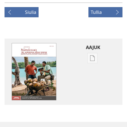
Siulia
Tullia
AAJUK
Atuagassanik
aallernissamut
iluarsiissutaa
NAPASULIAQ
ALAPERNAARSUI
–
ATUAQQISSAAR
Juuli
2016