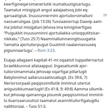
keerfigineqarsimanerlutik isumaliuutigisarlugu.
Taamatut misigiguit angut aalajaatsoq Jobi eq­
qarsaatigiuk. Inuusun­nermini ajor­tuliorsimal­luni
nas­suerutigaa. (
Job 13:26
) Tus­siaasior­tup Daavip aam­
ma Jobitut misigaluni Jehova ima kimigiiserfigaa:
“Puiguk­kit inuusun­nin­ni ajor­tuliak­ka unioq­qutitsisar­
nik­kalu.” (
Tuss 25:7
) Naam­mal­luin­nan­ngitsuugat­ta
‘tamat­ta ajor­tulior­pugut Guutimit naalan­nas­suseq
pigiun­naarlugu’. –
Rom 3:23
.
Esajap al­lagaani kapitali 41
-mi oqaatsit tup­pal­ler­nar­tut
Israelik­kun­nut al­lataap­put. Ingasat­tumik ajor­
tuliorsimam­mata Jehovap oqarfigai pil­larlugit
Babylonimut aal­larus­saatis­sal­lugit. (
Es 39:6, 7
)
Neriorsor­paali peq­qis­simil­lutik im­minut uter­tut
aniguisik­kumaarlugit! (
Es 41:8, 9;
49:8
) Aam­ma ul­lumik­
kut Jehovap qaman­nga pisumik peq­qis­simisut im­minil­
lu iluarisaarusut­tut taamatut asan­nit­tuliorfigalugil­lu
nal­lit­tor­pai. –
Tuss 51:3
.