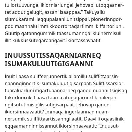
tulior­tuuvunga, ikior­niarlungali Jehovap, utoq­qaaner­
tat aq­qutigalugit, as­sani isaap­paa.” Takuyal­lu
siumukarami ileq­qupalaani unitsip­pai, pionerin­ngor­
poq maan­nalu im­mik­koor­tor­taqarfim­mi kif­far­torluni.
Guutip qatan­ngum­mik taas­suman­nga ikiuinermisul­li
il­lit kuk­kus­suteqaraangavit ikior­tas­savaatit.
INUUSSUTISSAQARNIARNEQ
ISUMAKULUUTIGIGAANNI
Inuit ilaasa sulif­feerun­ner­tik al­lamil­lu sulif­fit­taarsin­
naan­ngin­ner­tik isumakuluutigisar­paat. Sulif­fis­sarsior­
tuaraluarluni itigar­tuaan­nar­neq qanoq nuan­niitsigisoq
takorlooruk. Ilaasa taama atugaqar­ner­tik naleqan­
ngitsutut misigilis­sutigisar­paat. Jehovap qanoq
ikiorsin­naavaatit? Im­maqa ingerlaan­naq nuan­
nersumik sulif­fit­taar­tis­san­ngilaatit, Daavil­li oqaasiinik
eq­qaaman­nin­nis­san­nut ikiorsin­naavaatit: “Inuusut­