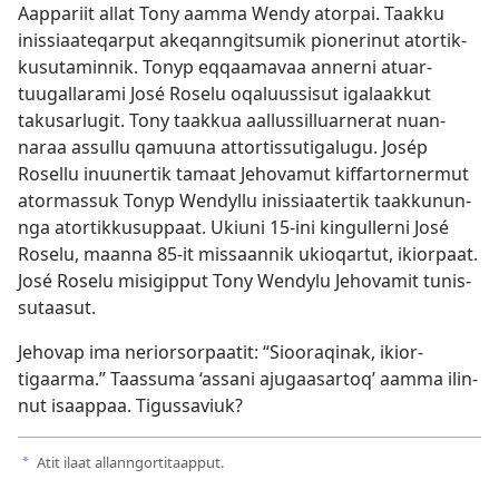
Aap­pariit al­lat Tony aam­ma Wendy ator­pai. Taak­ku
inis­siaateqar­put akeqan­ngitsumik pionerinut ator­tik­
kusutamin­nik. Tonyp eq­qaamavaa an­ner­ni atuar­
tuugal­larami José Roselu oqaluus­sisut igalaak­kut
takusarlugit. Tony taak­kua aal­lus­sil­luar­nerat nuan­
naraa as­sul­lu qamuuna at­tor­tis­sutigalugu. Josép
Rosel­lu inuuner­tik tamaat Jehovamut kif­far­tor­nermut
atormas­suk Tonyp Wendyl­lu inis­siaater­tik taak­kunun­
nga ator­tik­kusup­paat. Ukiuni 15-ini kingul­ler­ni José
Roselu, maan­na 85-it mis­saan­nik ukioqar­tut, ikior­paat.
José Roselu misigip­put Tony Wendylu Jehovamit tunis­
sutaasut.
Jehovap ima neriorsor­paatit: “Siooraqinak, ikior­
tigaarma.” Taas­suma ‘as­sani ajugaasar­toq’ aam­ma ilin­
nut isaap­paa. Tigus­saviuk?
Atit ilaat al­lan­ngor­titaap­put.
a