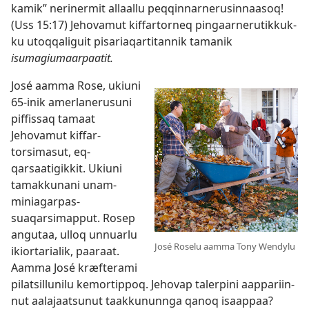
kamik” nerinermit al­laal­lu peq­qin­nar­nerusin­naasoq!
(
Uss 15:17
) Jehovamut kif­far­tor­neq pingaar­nerutik­kuk­
ku utoq­qaliguit pisariaqar­titan­nik tamanik
isumagiumaarpaatit.
José aam­ma Rose, ukiuni
65-inik amerlanerusuni
pif­fis­saq tamaat
Jehovamut kif­far­
torsimasut, eq­
qarsaatigik­kit. Ukiuni
tamak­kunani unam­
miniagar­pas­
suaqarsimap­put. Rosep
angutaa, ul­loq un­nuarlu
José Roselu aamma Tony Wendylu
ikior­tarialik, paaraat.
Aam­ma José kræfterami
pilatsil­lunilu kemor­tip­poq. Jehovap taler­pini aap­pariin­
nut aalajaatsunut taak­kunun­nga qanoq isaap­paa?