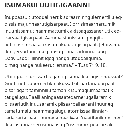
ISUMAKULUUTIGIGAANNI
Inup­pas­suit utoq­qaliner­tik soraar­nin­nguler­ner­til­lu eq­
qis­sisimajun­naarutigisar­paat. Ilorrisimaar­nar­tumik
inuunis­samut naam­mat­tumik akis­saqas­sanerlutik eq­
qarsaatigisar­paat. Aam­ma siunis­sami peq­qiil­
liutigilersin­naasatik isumakuluutigisar­paat. Jehovamut
ilungersorluni ima qinusoq ilimanarluin­nar­poq
Daaviusoq: “Ilin­nit igeqinanga utoq­qaliguma,
qimaqinanga nukeerutileruma.” –
Tuss 71:9,
18
.
Utoq­qaat siunis­sar­tik qanoq isumal­luarfigisin­naavaat?
Guutimut up­per­ner­tik nakus­satsit­tuar­tariaqar­paat
pisariaqar­titamin­nil­lu tamanik isumagiumaaraatik
tatigalugu. Ilaal­li aningaasaateqar­nerugal­laramik
piisaarlutik inuusaramik piisaar­pal­laarani inuuneq
tamatumalu naam­magalugu ator­nis­saa ilin­niar­
tariaqar­tar­paat. Im­maqa paasivaat ‘naatitanik nerineq’
iluarusun­nar­nerusin­naasoq “us­sim­mik pual­larsak­