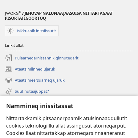
®
JW.ORG
/ JEHOVAP NALUNAAJAASUISA NITTARTAGAAT
PISORTATIGOORTOQ
Isikkuanik inissiissutit
Linkit allat
Pulaarneqarnissannik qinnuteqarit
Ataatsimiinneq ujaruk
(opens
new
Ataatsimeersuarneq ujaruk
(opens
window)
new
Suut nutaajuppat?
window)
Isiginnaagassiat
Nammineq inissitassat
Ujarlerit
Nittartakkamik pitsaanerpaamik atuisinnaaqqullutit
cookies teknologiillu allat assingusut atorneqarput.
Tunissuteqarneq
(opens
Cookies ilaat nittartakkap atorneqarsinnaaneranut
new