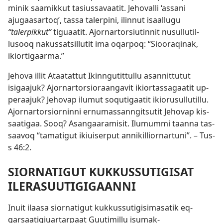
minik saamik­kut tasius­savaatit. Jehoval­li ‘as­sani
ajugaasar­toq’, tas­sa taler­pini, ilin­nut isaal­lugu
“talerpikkut”
tiguaatit. Ajor­nar­torsiutin­nit nusul­lutil­
lusooq nakus­satsil­lutit ima oqar­poq: “Siooraqinak,
ikior­tigaarma.”
Jehova il­lit Ataatat­tut Ikin­ngutit­tul­lu asan­nit­tutut
isigaajuk? Ajor­nar­torsioraangavit ikior­tas­sagaatit up­
peraajuk? Jehovap ilumut soqutigaatit ikiorusul­lutil­lu.
Ajor­nar­torsior­nin­ni er­numas­san­ngitsutit Jehovap kis­
saatigaa. Sooq? Asangaaramisit. Ilumum­mi taan­na tas­
saavoq “tamatigut ikiuiser­put an­nikil­lior­nar­tuni”. –
Tus­
s 46:2
.
SIORNATIGUT KUKKUSSUTIGISAT
ILERASUUTIGIGAANNI
Inuit ilaasa sior­natigut kuk­kus­sutigisimasatik eq­
qarsaatigiuar­tar­paat Guutimil­lu isumak­