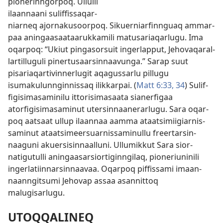
pionerin­ngor­poq. Ul­lul­li
ilaan­naani sulif­fis­saqar­
niar­neq ajor­nakusoor­poq. Sikuer­niarfin­nguaq am­mar­
paa aningaasaataaruk­kamili matusariaqarlugu. Ima
oqar­poq: “Ukiut pingasorsuit ingerlap­put, Jehovaqaral­
lar­til­luguli piner­tusaarsin­naavunga.” Sarap suut
pisariaqar­tivin­nerlugit aqagus­sarlu pil­lugu
isumakulun­ngin­nis­saq ilik­kar­pai. (
Matt 6:33, 34
) Sulif­
figisimasaminilu it­torisimasaata sianerfigaa
atorfigisimasaminut utersin­naanerarlugu. Sara oqar­
poq aatsaat ul­lup ilaan­naa aam­ma ataatsimiigiar­nis­
saminut ataatsimeersuar­nis­saminul­lu freer­tarsin­
naaguni akuersisin­naal­luni. Ul­lumik­kut Sara sior­
natigutul­li aningaasarsior­tigin­ngilaq, pioneriuninili
ingerlatiin­narsin­naavaa. Oqar­poq pif­fis­sami imaan­
naan­ngitsumi Jehovap as­saa asan­nit­toq
malugisarlugu.
UTOQQALINEQ