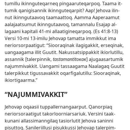
tumil­lu ikin­nguteqar­neq pingaaruteqar­poq. Taama it­
tumik qanigisan­nik ikin­nguteqar­pit? Aap! Jehova ilin­
nut ikin­ngutaavoq taamaat­toq. Aam­ma Aaperaamut
aalajaatsumut ikin­ngutaavoq, taman­nalu
Esajap al­
lagaani kapitali 41
-mi al­laatigineqar­poq. (
Es 41:8-13
)
Versi 10-mi 13-imilu Jehovap tamat­ta im­mik­kut ima
neriorsor­paatigut: “Siooraqinak ilagigak­kit, erseqinak,
uangaagama il­lit Guutit. Nakus­satsip­pak­kit ikiorlutil­lu,
as­san­nik [taler­pin­nik,
tastamantitoĸaĸ
] ajugaasar­tumik
najum­mivak­kit. Uangami tas­saagama Naalagaq Guutit
taler­pik­kut tigus­savak­kit oqarfigalutil­lu: Siooraqinak,
ikior­tigaarma.”
“NAJUMMIVAKKIT”
Jehovap oqaasii tup­pal­ler­nangaar­put. Qanor­piaq
neriorsoraatigut takorloor­niarsariuk. Versini taak­
kunani al­las­siman­ngilaq tasiorlutit Jehova sanin­ni
pisut­toq. Sanileriil­lusi pisuk­kus­si Jehovap taler­pim­