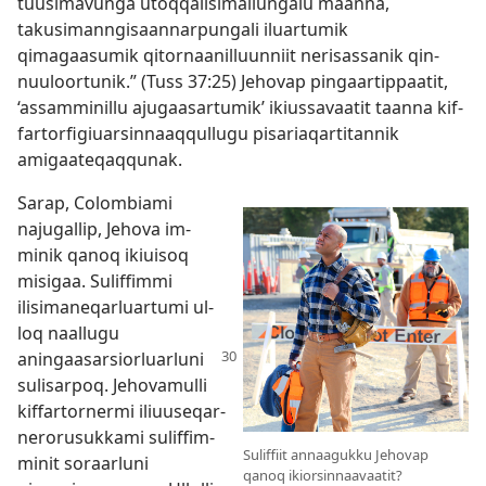
tuusimavunga utoq­qalisimal­lungalu maan­na,
takusiman­ngisaan­nar­pungali iluar­tumik
qimagaasumik qitor­naanil­luun­niit nerisas­sanik qin­
nuuloor­tunik.” (
Tuss 37:25
) Jehovap pingaar­tip­paatit,
‘as­sam­minil­lu ajugaasar­tumik’ ikius­savaatit taan­na kif­
far­torfigiuarsin­naaq­qul­lugu pisariaqar­titan­nik
amigaateqaq­qunak.
Sarap, Colombiami
najugal­lip, Jehova im­
minik qanoq ikiuisoq
misigaa. Sulif­fim­mi
ilisimaneqarluar­tumi ul­
loq naal­lugu
aningaasarsiorluarluni
sulisar­poq. Jehovamul­li
kif­far­tor­nermi iliuuseqar­
nerorusuk­kami sulif­fim­
Suliffiit annaagukku Jehovap
minit soraarluni
qanoq ikior­sinnaa­vaatit?