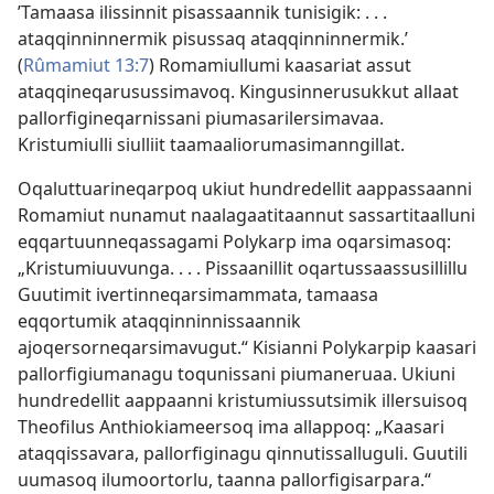
’Tamaasa ilissinnit pisassaannik tunisigik: . . .
ataqqinninnermik pisussaq ataqqinninnermik.’
(
Rûmamiut 13:7
) Romamiullumi kaasariat assut
ataqqineqarusussimavoq. Kingusinnerusukkut allaat
pallorfigineqarnissani piumasarilersimavaa.
Kristumiulli siulliit taamaaliorumasimanngillat.
Oqaluttuarineqarpoq ukiut hundredellit aappassaanni
Romamiut nunamut naalagaatitaannut sassartitaalluni
eqqartuunneqassagami Polykarp ima oqarsimasoq:
„Kristumiuuvunga. . . . Pissaanillit oqartussaassusillillu
Guutimit ivertinneqarsimammata, tamaasa
eqqortumik ataqqinninnissaannik
ajoqersorneqarsimavugut.“ Kisianni Polykarpip kaasari
pallorfigiumanagu toqunissani piumaneruaa. Ukiuni
hundredellit aappaanni kristumiussutsimik illersuisoq
Theofilus Anthiokiameersoq ima allappoq: „Kaasari
ataqqissavara, pallorfiginagu qinnutissalluguli. Guutili
uumasoq ilumoortorlu, taanna pallorfigisarpara.“