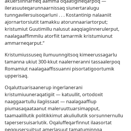
akuersiinnarneq aamma oqaatigineqarpoq —
ilerasuuteqarunnaarnissaq siunertaralugu
tunngavilersuisoqarluni . . . Kostantinip nalaaniit
ajornartorsiutit tamakku atorunnaariartorput;
kristumiut Guutimillu nalusut aaqqiagiinnerulerput,
naalagaaffimmilu atorfiit tamarmik kristumiunut
ammarneqarput.“
Kristumiussuseq ilumuunngitsoq kimeerussagarlu
tamanna ukiut 300-kkut naalerneranni tassaalerpoq
Romamiut naalagaaffissuanni pisortatigoortumik
upperisaq.
Oqaluttuarisaanerup ingerlanerani
kristumiuuneraqatigiit — katuullit, ortodoxit
naaggaartullu ilagiissaat — naalagaaffiup
piumasaqaataanut maleruuttuarsimapput,
taamaalillutik politikkimut akuliullutik sorsunnernullu
tapersersuisarlutik. Oqaluffeqarfinnut ilaasortat
peqqusersuitsut amerlasuut tamatuminnga