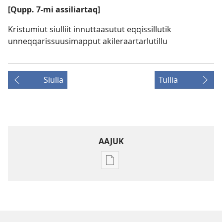
[Qupp. 7-mi assiliartaq]
Kristumiut siulliit innuttaasutut eqqissillutik
unneqqarissuusimapput akileraartarlutillu
Siulia
Tullia
AAJUK
Atuagassanik
aallernissamut
iluarsiissutaa
NAPASULIAQ
ALAPERNAARSUIFFIK