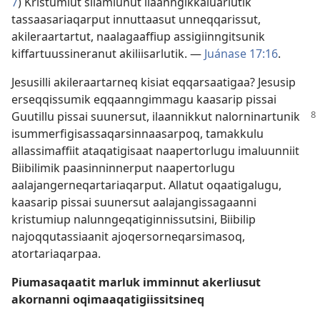
7
) Kristumiut silamiunut ilaanngikkaluarlutik
tassaasariaqarput innuttaasut unneqqarissut,
akileraartartut, naalagaaffiup assigiinngitsunik
kiffartuussineranut akiliisarlutik. —
Juánase 17:16
.
Jesusilli akileraartarneq kisiat eqqarsaatigaa? Jesusip
erseqqissumik eqqaanngimmagu kaasarip pissai
Guutillu pissai suunersut,
ilaannikkut nalorninartunik
isummerfigisassaqarsinnaasarpoq, tamakkulu
allassimaffiit ataqatigisaat naapertorlugu imaluunniit
Biibilimik paasinninnerput naapertorlugu
aalajangerneqartariaqarput. Allatut oqaatigalugu,
kaasarip pissai suunersut aalajangissagaanni
kristumiup nalunngeqatiginnissutsini, Biibilip
najoqqutassiaanit ajoqersorneqarsimasoq,
atortariaqarpaa.
Piumasaqaatit marluk imminnut akerliusut
akornanni oqimaaqatigiissitsineq