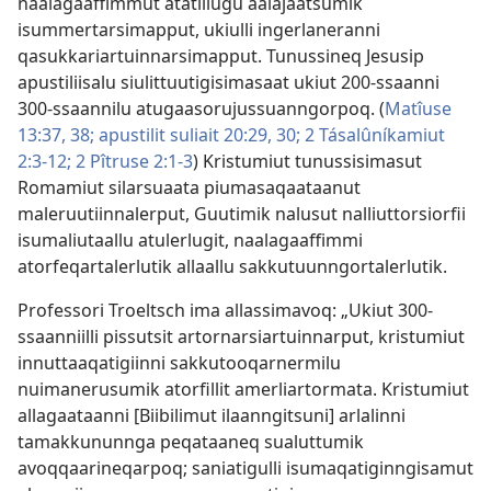
naalagaaffimmut atatillugu aalajaatsumik
isummertarsimapput, ukiulli ingerlaneranni
qasukkariartuinnarsimapput. Tunussineq Jesusip
apustiliisalu siulittuutigisimasaat ukiut 200-ssaanni
300-ssaannilu atugaasorujussuanngorpoq. (
Matîuse
13:37, 38;
apustilit suliait 20:29, 30;
2 Tásalûníkamiut
2:3-12;
2 Pîtruse 2:1-3
) Kristumiut tunussisimasut
Romamiut silarsuaata piumasaqaataanut
maleruutiinnalerput, Guutimik nalusut nalliuttorsiorfii
isumaliutaallu atulerlugit, naalagaaffimmi
atorfeqartalerlutik allaallu sakkutuunngortalerlutik.
Professori Troeltsch ima allassimavoq: „Ukiut 300-
ssaanniilli pissutsit artornarsiartuinnarput, kristumiut
innuttaaqatigiinni sakkutooqarnermilu
nuimanerusumik atorfillit amerliartormata. Kristumiut
allagaataanni [Biibilimut ilaanngitsuni] arlalinni
tamakkununnga peqataaneq sualuttumik
avoqqaarineqarpoq; saniatigulli isumaqatiginngisamut