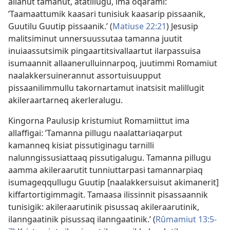
allanut tamanut, atatillugu, ima oqarami:
’Taamaattumik kaasari tunisiuk kaasarip pissaanik,
Guutilu Guutip pissaanik.’ (
Matiuse 22:21
) Jesusip
malitsiminut unnersuussutaa tamanna juutit
inuiaassutsimik pingaartitsivallaartut ilarpassuisa
isumaannit allaanerulluinnarpoq, juutimmi Romamiut
naalakkersuinerannut assortuisuupput
pissaanilimmullu takornartamut inatsisit malillugit
akileraartarneq akerleralugu.
Kingorna Paulusip kristumiut Romamiittut ima
allaffigai: ’Tamanna pillugu naalattariaqarput
kamanneq kisiat pissutiginagu tarnilli
nalunngissusiattaaq pissutigalugu. Tamanna pillugu
aamma akileraarutit tunniuttarpasi tamannarpiaq
isumageqqullugu Guutip [naalakkersuisut akimanerit]
kiffartortigimmagit. Tamaasa ilissinnit pisassaannik
tunisigik: akileraarutinik pisussaq akileraarutinik,
ilanngaatinik pisussaq ilanngaatinik.’ (
Rûmamiut 13:5-