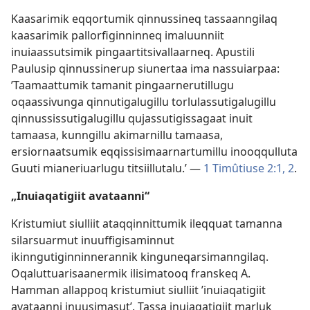
Kaasarimik eqqortumik qinnussineq tassaanngilaq
kaasarimik pallorfiginninneq imaluunniit
inuiaassutsimik pingaartitsivallaarneq. Apustili
Paulusip qinnussinerup siunertaa ima nassuiarpaa:
’Taamaattumik tamanit pingaarnerutillugu
oqaassivunga qinnutigalugillu torlulassutigalugillu
qinnussissutigalugillu qujassutigissagaat inuit
tamaasa, kunngillu akimarnillu tamaasa,
ersiornaatsumik eqqissisimaarnartumillu inooqqulluta
Guuti mianeriuarlugu titsiillutalu.’ —
1 Timûtiuse 2:1, 2
.
„Inuiaqatigiit avataanni“
Kristumiut siulliit ataqqinnittumik ileqquat tamanna
silarsuarmut inuuffigisaminnut
ikinngutiginninnerannik kinguneqarsimanngilaq.
Oqaluttuarisaanermik ilisimatooq franskeq A.
Hamman allappoq kristumiut siulliit ’inuiaqatigiit
avataanni inuusimasut’. Tassa inuiaqatigiit marluk