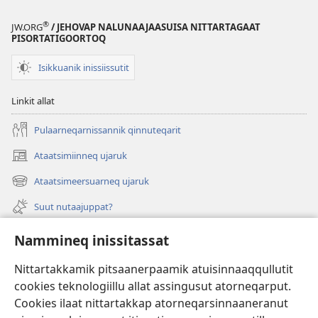
–
ATUAQQISSAARUTISSAQ
®
JW.ORG
/ JEHOVAP NALUNAAJAASUISA NITTARTAGAAT
Maajip 1-
PISORTATIGOORTOQ
at,
Isikkuanik inissiissutit
1996
Linkit allat
Pulaarneqarnissannik qinnuteqarit
Ataatsimiinneq ujaruk
(opens
new
Ataatsimeersuarneq ujaruk
(opens
window)
new
Suut nutaajuppat?
window)
Isiginnaagassiat
Nammineq inissitassat
Ujarlerit
Nittartakkamik pitsaanerpaamik atuisinnaaqqullutit
cookies teknologiillu allat assingusut atorneqarput.
Tunissuteqarneq
(opens
Cookies ilaat nittartakkap atorneqarsinnaaneranut
new