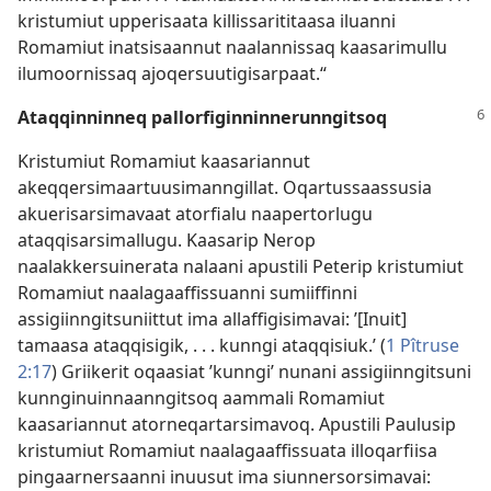
kristumiut upperisaata killissarititaasa iluanni
Romamiut inatsisaannut naalannissaq kaasarimullu
ilumoornissaq ajoqersuutigisarpaat.“
Ataqqinninneq pallorfiginninnerunngitsoq
Kristumiut Romamiut kaasariannut
akeqqersimaartuusimanngillat. Oqartussaassusia
akuerisarsimavaat atorfialu naapertorlugu
ataqqisarsimallugu. Kaasarip Nerop
naalakkersuinerata nalaani apustili Peterip kristumiut
Romamiut naalagaaffissuanni sumiiffinni
assigiinngitsuniittut ima allaffigisimavai: ’[Inuit]
tamaasa ataqqisigik, . . . kunngi ataqqisiuk.’ (
1 Pîtruse
2:17
) Griikerit oqaasiat ’kunngi’ nunani assigiinngitsuni
kunnginuinnaanngitsoq aammali Romamiut
kaasariannut atorneqartarsimavoq. Apustili Paulusip
kristumiut Romamiut naalagaaffissuata illoqarfiisa
pingaarnersaanni inuusut ima siunnersorsimavai: