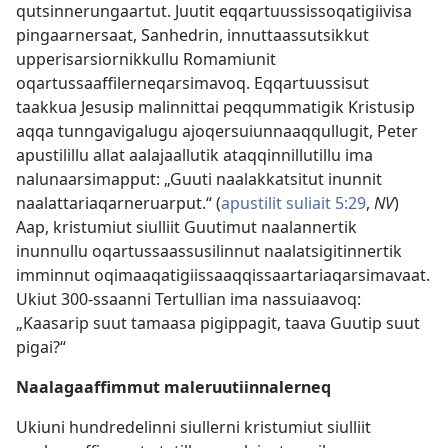
qutsinnerungaartut. Juutit eqqartuussissoqatigiivisa
pingaarnersaat, Sanhedrin, innuttaassutsikkut
upperisarsiornikkullu Romamiunit
oqartussaaffilerneqarsimavoq. Eqqartuussisut
taakkua Jesusip malinnittai peqqummatigik Kristusip
aqqa tunngavigalugu ajoqersuiunnaaqqullugit, Peter
apustilillu allat aalajaallutik ataqqinnillutillu ima
nalunaarsimapput: „Guuti naalakkatsitut inunnit
naalattariaqarneruarput.“ (
apustilit suliait 5:29
,
NV
)
Aap, kristumiut siulliit Guutimut naalannertik
inunnullu oqartussaassusilinnut naalatsigitinnertik
imminnut oqimaaqatigiissaaqqissaartariaqarsimavaat.
Ukiut 300-ssaanni Tertullian ima nassuiaavoq:
„Kaasarip suut tamaasa pigippagit, taava Guutip suut
pigai?“
Naalagaaffimmut maleruutiinnalerneq
Ukiuni hundredelinni siullerni kristumiut siulliit