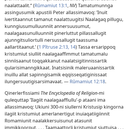
naalattaalit.“ (
Rûmamiut 13:1
,
NV
) Tamatumunnga
assingusumik apustili Peter allassimavoq: ’Inuit
ivertitaannut tamanut naalattuugitsi Naalagaq pillugu,
kunngiusumulluunniit annersuusumut,
naalagaasunulluunniit pinerluttut pillassallugit
ajunngitsuliortulli nersussallugit taassuma
aallartitaanut.’ (
1 Pîtruse 2:13, 14
) Tassa ersarippoq
kristumiut siulliit naalagaaffimmut tamatumalu
sinniisaanut toqqakkanut naalatsigitinnissartik
qularisimanngikkaat. Inatsisinik maleruaanissartik
inuillu allat sapinngisamik eqqisseqatiginissaat
ilungersuutigisarsimavaat. —
Rûmamiut 12:18
.
Qinerlerfissiami
The Encyclopedia of Religion
-mi
qulequttap ’Ilagiit naalagaaffiullu’-p ataani ima
allassimavoq: Ukiuni 300-ni siullerni Kristusip kingorna
ilagiit kristumiut amerlanertigut inuiaqatiigiinnit
Romamiunit naalakkersuisunut atasunit
immikkoorput. . . . Taamaattorli kristumiut siuttuisa . . .