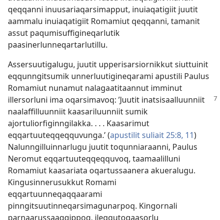
qeqqanni inuusariaqarsimapput, inuiaqatigiit juutit
aammalu inuiaqatigiit Romamiut qeqqanni, tamanit
assut paqumisuffigineqarlutik
paasinerlunneqartarlutillu.
Assersuutigalugu, juutit upperisarsiornikkut siuttuinit
eqqunngitsumik unnerluutigineqarami apustili Paulus
Romamiut nunamut nalagaatitaannut imminut
illersorluni ima oqarsimavoq:
’Juutit inatsisaalluunniit
naalaffilluunniit kaasariluunniit sumik
ajortuliorfiginngilakka. . . . Kaasarimut
eqqartuuteqqeqquvunga.’ (
apustilit suliait 25:8,
11
)
Nalunngilluinnarlugu juutit toqunniaraanni, Paulus
Neromut eqqartuuteqqeqquvoq, taamaalilluni
Romamiut kaasariata oqartussaanera akueralugu.
Kingusinnerusukkut Romami
eqqartuunneqaqqaarami
pinngitsuutinneqarsimagunarpoq. Kingornali
parnaarussaaqqippoq, ileqqutoqaasorlu