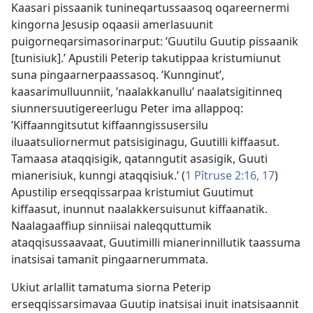
Kaasari pissaanik tunineqartussaasoq oqareernermi
kingorna Jesusip oqaasii amerlasuunit
puigorneqarsimasorinarput: ’Guutilu Guutip pissaanik
[tunisiuk].’ Apustili Peterip takutippaa kristumiunut
suna pingaarnerpaassasoq. ’Kunnginut’,
kaasarimulluunniit, ’naalakkanullu’ naalatsigitinneq
siunnersuutigereerlugu Peter ima allappoq:
’Kiffaanngitsutut kiffaanngissusersilu
iluaatsuliornermut patsisiginagu, Guutilli kiffaasut.
Tamaasa ataqqisigik, qatanngutit asasigik, Guuti
mianerisiuk, kunngi ataqqisiuk.’ (
1 Pîtruse 2:16, 17
)
Apustilip erseqqissarpaa kristumiut Guutimut
kiffaasut, inunnut naalakkersuisunut kiffaanatik.
Naalagaaffiup sinniisai naleqquttumik
ataqqisussaavaat, Guutimilli mianerinnillutik taassuma
inatsisai tamanit pingaarnerummata.
Ukiut arlallit tamatuma siorna Peterip
erseqqissarsimavaa Guutip inatsisai inuit inatsisaannit