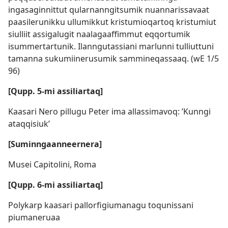
ingasaginnittut qularnanngitsumik nuannarissavaat
paasilerunikku ullumikkut kristumioqartoq kristumiut
siulliit assigalugit naalagaaffimmut eqqortumik
isummertartunik. Ilanngutassiani marlunni tulliuttuni
tamanna sukumiinerusumik sammineqassaaq. (wE 1/5
96)
[Qupp. 5-mi assiliartaq]
Kaasari Nero pillugu Peter ima allassimavoq: ’Kunngi
ataqqisiuk’
[Suminngaanneernera]
Musei Capitolini, Roma
[Qupp. 6-mi assiliartaq]
Polykarp kaasari pallorfigiumanagu toqunissani
piumaneruaa