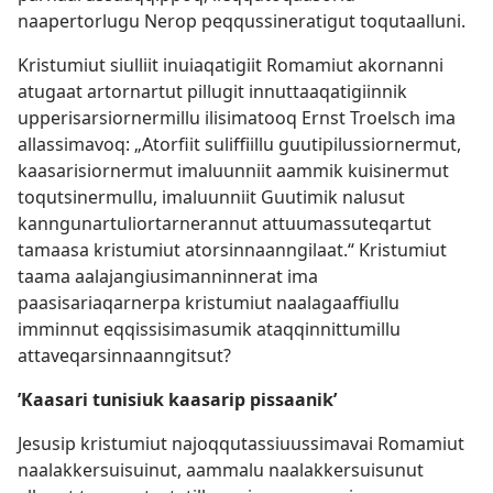
naapertorlugu Nerop peqqussineratigut toqutaalluni.
Kristumiut siulliit inuiaqatigiit Romamiut akornanni
atugaat artornartut pillugit innuttaaqatigiinnik
upperisarsiornermillu ilisimatooq Ernst Troelsch ima
allassimavoq: „Atorfiit suliffiillu guutipilussiornermut,
kaasarisiornermut imaluunniit aammik kuisinermut
toqutsinermullu, imaluunniit Guutimik nalusut
kanngunartuliortarnerannut attuumassuteqartut
tamaasa kristumiut atorsinnaanngilaat.“ Kristumiut
taama aalajangiusimanninnerat ima
paasisariaqarnerpa kristumiut naalagaaffiullu
imminnut eqqissisimasumik ataqqinnittumillu
attaveqarsinnaanngitsut?
’Kaasari tunisiuk kaasarip pissaanik’
Jesusip kristumiut najoqqutassiuussimavai Romamiut
naalakkersuisuinut, aammalu naalakkersuisunut