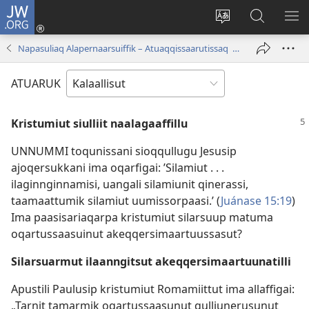
JW.ORG
Iserfissaq
(opens
Oqaatsit
JW.ORG-
IM
new
toqqakkit
imi
TA
Napasuliaq Alapernaarsuiffik – Atuaqqissaarutissaq | Maajip 1-at, 1996
window)
ujarlerit
ATUARUK
Kristumiut siulliit naalagaaffillu
UNNUMMI toqunissani sioqqullugu Jesusip
ajoqersukkani ima oqarfigai: ’Silamiut . . .
ilaginnginnamisi, uangali silamiunit qinerassi,
taamaattumik silamiut uumissorpaasi.’ (
Juánase 15:19
)
Ima paasisariaqarpa kristumiut silarsuup matuma
oqartussaasuinut akeqqersimaartuussasut?
Silarsuarmut ilaanngitsut akeqqersimaartuunatilli
Apustili Paulusip kristumiut Romamiittut ima allaffigai:
„Tarnit tamarmik oqartussaasunut qulliunerusunut