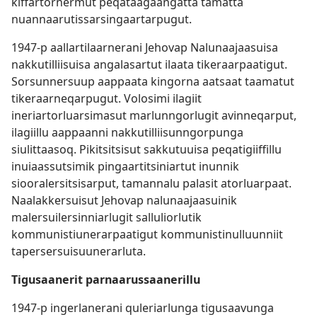
kiffartornermut peqataagaangatta tamatta
nuannaarutissarsingaartarpugut.
1947-p aallartilaarnerani Jehovap Nalunaajaasuisa
nakkutilliisuisa angalasartut ilaata tikeraarpaatigut.
Sorsunnersuup aappaata kingorna aatsaat taamatut
tikeraarneqarpugut. Volosimi ilagiit
ineriartorluarsimasut marlunngorlugit avinneqarput,
ilagiillu aappaanni nakkutilliisunngorpunga
siulittaasoq. Pikitsitsisut sakkutuuisa peqatigiiffillu
inuiaassutsimik pingaartitsiniartut inunnik
siooralersitsisarput, tamannalu palasit atorluarpaat.
Naalakkersuisut Jehovap nalunaajaasuinik
malersuilersinniarlugit salluliorlutik
kommunistiunerarpaatigut kommunistinulluunniit
tapersersuisuunerarluta.
Tigusaanerit parnaarussaanerillu
1947-p ingerlanerani quleriarlunga tigusaavunga