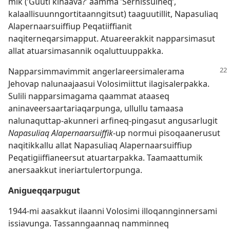
mik (’Guuti kinaava?’ aamma ’Sernissuineq’,
kalaallisuunngortitaanngitsut) taaguutillit, Napasuliaq
Alapernaarsuiffiup Peqatiiffianit
naqiterneqarsimapput. Atuareerakkit napparsimasut
allat atuarsimasannik oqaluttuuppakka.
Napparsimmavimmit angerlareersimalerama
Jehovap nalunaajaasui Volosimiittut ilagisalerpakka.
Sulili napparsimagama qaammat ataaseq
aninaveersaartariaqarpunga, ullullu tamaasa
nalunaquttap-akunneri arfineq-pingasut angusarlugit
Napasuliaq Alapernaarsuiffik
-up normui pisoqaanerusut
naqitikkallu allat Napasuliaq Alapernaarsuiffiup
Peqatigiiffianeersut atuartarpakka. Taamaattumik
anersaakkut ineriartulertorpunga.
Anigueqqarpugut
1944-mi aasakkut ilaanni Volosimi illoqannginnersami
issiavunga. Tassanngaannaq namminneq