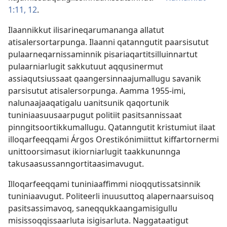
1:11, 12
.
Ilaannikkut ilisarineqarumananga allatut
atisalersortarpunga. Ilaanni qatanngutit paarsisutut
pulaarneqarnissaminnik pisariaqartitsilluinnartut
pulaarniarlugit sakkutuut aqqusinermut
assiaqutsiussaat qaangersinnaajumallugu savanik
parsisutut atisalersorpunga. Aamma 1955-imi,
nalunaajaaqatigalu uanitsunik qaqortunik
tuniniaasuusaarpugut politiit pasitsannissaat
pinngitsoortikkumallugu. Qatanngutit kristumiut ilaat
illoqarfeeqqami Árgos Orestikónimiittut kiffartornermi
unittoorsimasut ikiorniarlugit taakkununnga
takusaasussanngortitaasimavugut.
Illoqarfeeqqami tuniniaaffimmi nioqqutissatsinnik
tuniniaavugut. Politeerli inuusuttoq alapernaarsuisoq
pasitsassimavoq, saneqqukkaangamisigullu
misissoqqissaarluta isigisarluta. Naggataatigut