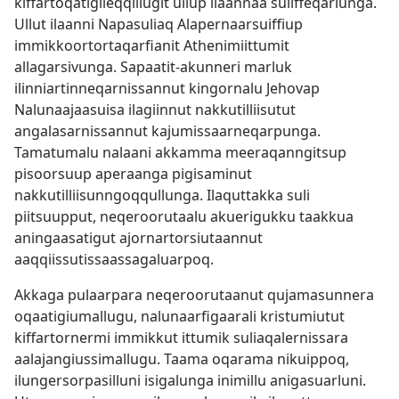
kiffartoqatigileqqillugit ullup ilaannaa suliffeqarlunga.
Ullut ilaanni Napasuliaq Alapernaarsuiffiup
immikkoortortaqarfianit Athenimiittumit
allagarsivunga. Sapaatit-akunneri marluk
ilinniartinneqarnissannut kingornalu Jehovap
Nalunaajaasuisa ilagiinnut nakkutilliisutut
angalasarnissannut kajumissaarneqarpunga.
Tamatumalu nalaani akkamma meeraqanngitsup
pisoorsuup aperaanga pigisaminut
nakkutilliisunngoqqullunga. Ilaquttakka suli
piitsuupput, neqeroorutaalu akuerigukku taakkua
aningaasatigut ajornartorsiutaannut
aaqqiissutissaassagaluarpoq.
Akkaga pulaarpara neqeroorutaanut qujamasunnera
oqaatigiumallugu, nalunaarfigaarali kristumiutut
kiffartornermi immikkut ittumik suliaqalernissara
aalajangiussimallugu. Taama oqarama nikuippoq,
ilungersorpasilluni isigalunga inimillu anigasuarluni.