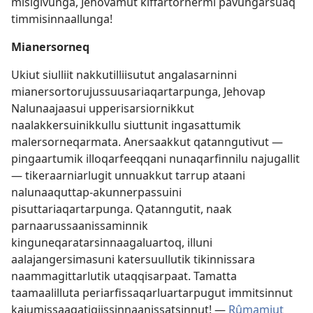
misigivunga, Jehovamut kiffartornermi pavungarsuaq
timmisinnaallunga!
Mianersorneq
Ukiut siulliit nakkutilliisutut angalasarninni
mianersortorujussuusariaqartarpunga, Jehovap
Nalunaajaasui upperisarsiornikkut
naalakkersuinikkullu siuttunit ingasattumik
malersorneqarmata. Anersaakkut qatanngutivut —
pingaartumik illoqarfeeqqani nunaqarfinnilu najugallit
— tikeraarniarlugit unnuakkut tarrup ataani
nalunaaquttap-akunnerpassuini
pisuttariaqartarpunga. Qatanngutit, naak
parnaarussaanissaminnik
kinguneqaratarsinnaagaluartoq, illuni
aalajangersimasuni katersuullutik tikinnissara
naammagittarlutik utaqqisarpaat. Tamatta
taamaalilluta periarfissaqarluartarpugut immitsinnut
kajumissaaqatigiissinnaanissatsinnut! —
Rûmamiut