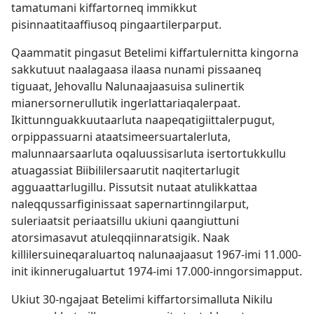
tamatumani kiffartorneq immikkut
pisinnaatitaaffiusoq pingaartilerparput.
Qaammatit pingasut Betelimi kiffartulernitta kingorna
sakkutuut naalagaasa ilaasa nunami pissaaneq
tiguaat, Jehovallu Nalunaajaasuisa sulinertik
mianersornerullutik ingerlattariaqalerpaat.
Ikittunnguakkuutaarluta naapeqatigiittalerpugut,
orpippassuarni ataatsimeersuartalerluta,
malunnaarsaarluta oqaluussisarluta isertortukkullu
atuagassiat Biibililersaarutit naqitertarlugit
agguaattarlugillu. Pissutsit nutaat atulikkattaa
naleqqussarfiginissaat sapernartinngilarput,
suleriaatsit periaatsillu ukiuni qaangiuttuni
atorsimasavut atuleqqiinnaratsigik. Naak
killilersuineqaraluartoq nalunaajaasut 1967-imi 11.000-
init ikinnerugaluartut 1974-imi 17.000-inngorsimapput.
Ukiut 30-ngajaat Betelimi kiffartorsimalluta Nikilu