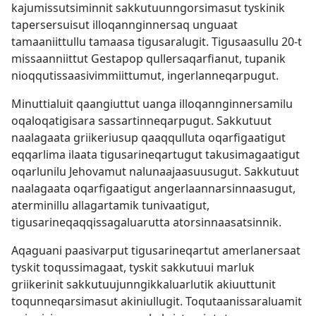
kajumissutsiminnit sakkutuunngorsimasut tyskinik
tapersersuisut illoqannginnersaq unguaat
tamaaniittullu tamaasa tigusaralugit. Tigusaasullu 20-t
missaanniittut Gestapop qullersaqarfianut, tupanik
nioqqutissaasivimmiittumut, ingerlanneqarpugut.
Minuttialuit qaangiuttut uanga illoqannginnersamilu
oqaloqatigisara sassartinneqarpugut. Sakkutuut
naalagaata griikeriusup qaaqqulluta oqarfigaatigut
eqqarlima ilaata tigusarineqartugut takusimagaatigut
oqarlunilu Jehovamut nalunaajaasuusugut. Sakkutuut
naalagaata oqarfigaatigut angerlaannarsinnaasugut,
aterminillu allagartamik tunivaatigut,
tigusarineqaqqissagaluarutta atorsinnaasatsinnik.
Aqaguani paasivarput tigusarineqartut amerlanersaat
tyskit toqussimagaat, tyskit sakkutuui marluk
griikerinit sakkutuujunngikkaluarlutik akiuuttunit
toqunneqarsimasut akiniullugit. Toqutaanissaraluamit