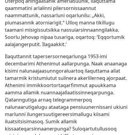
Uterpoq aningaasanik amerlasuunik, ilaquttama
qaammatini arlalinni pilersornissaannut
naammattunik, nassarluni oqarlunilu: „Akki,
piumasannik atorniarigit.“ Ulloq manna tikillugu
taamani misigissutsikka nassuiarsinnaanngilakka.
Soorlu Jehovap nipaa tusariga, oqartoq: ’Eqqortumik
aalajangerputit. Ilagaakkit.’
Ilaquttannit tapersersorneqarlunga 1953-imi
decembarimi Athenimut aallarpunga. Naak anaanaga
kisimi nalunaajaasunngoraluartoq ilaquttama allat
tamarmik kristumiutut sulinera akerlilerneq ajorpaat.
Athenimi immikkoortortaqarfimmut apuukkama
aamma allamik nuannaajallaatissinneqarpunga.
Qatanngutiga arnaq telegrammerpoq
nalunaarutigalugu ataataga pensiuunernissani ukiuni
marlunni ilungersuutigereersimallugu kiisami
iluatsitsisimasoq. Sumik allamik
kissaateqarsinnaanerpunga? Suloqartutullusooq