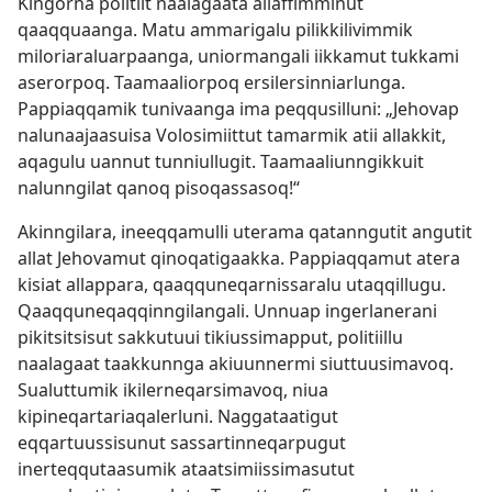
Kingorna politiit naalagaata allaffimminut
qaaqquaanga. Matu ammarigalu pilikkilivimmik
miloriaraluarpaanga, uniormangali iikkamut tukkami
aserorpoq. Taamaaliorpoq ersilersinniarlunga.
Pappiaqqamik tunivaanga ima peqqusilluni: „Jehovap
nalunaajaasuisa Volosimiittut tamarmik atii allakkit,
aqagulu uannut tunniullugit. Taamaaliunngikkuit
nalunngilat qanoq pisoqassasoq!“
Akinngilara, ineeqqamulli uterama qatanngutit angutit
allat Jehovamut qinoqatigaakka. Pappiaqqamut atera
kisiat allappara, qaaqquneqarnissaralu utaqqillugu.
Qaaqquneqaqqinngilangali. Unnuap ingerlanerani
pikitsitsisut sakkutuui tikiussimapput, politiillu
naalagaat taakkunnga akiuunnermi siuttuusimavoq.
Sualuttumik ikilerneqarsimavoq, niua
kipineqartariaqalerluni. Naggataatigut
eqqartuussisunut sassartinneqarpugut
inerteqqutaasumik ataatsimiissimasutut