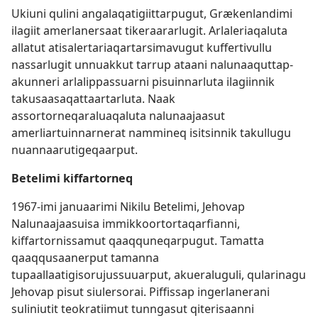
Ukiuni qulini angalaqatigiittarpugut, Grækenlandimi
ilagiit amerlanersaat tikeraararlugit. Arlaleriaqaluta
allatut atisalertariaqartarsimavugut kuffertivullu
nassarlugit unnuakkut tarrup ataani nalunaaquttap-
akunneri arlalippassuarni pisuinnarluta ilagiinnik
takusaasaqattaartarluta. Naak
assortorneqaraluaqaluta nalunaajaasut
amerliartuinnarnerat nammineq isitsinnik takullugu
nuannaarutigeqaarput.
Betelimi kiffartorneq
1967-imi januaarimi Nikilu Betelimi, Jehovap
Nalunaajaasuisa immikkoortortaqarfianni,
kiffartornissamut qaaqquneqarpugut. Tamatta
qaaqqusaanerput tamanna
tupaallaatigisorujussuuarput, akueraluguli, qularinagu
Jehovap pisut siulersorai. Piffissap ingerlanerani
suliniutit teokratiimut tunngasut qiterisaanni