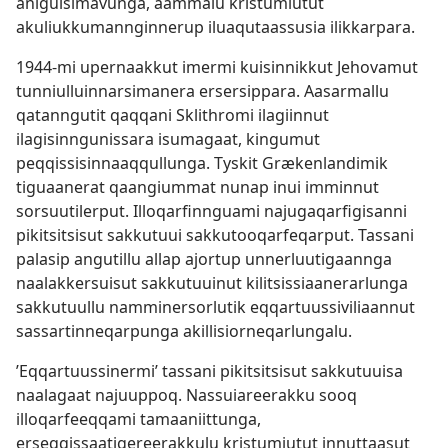
aniguisimavunga, aammalu kristumiutut
akuliukkumannginnerup iluaqutaassusia ilikkarpara.
1944-mi upernaakkut imermi kuisinnikkut Jehovamut
tunniulluinnarsimanera ersersippara. Aasarmallu
qatanngutit qaqqani Sklithromi ilagiinnut
ilagisinngunissara isumagaat, kingumut
peqqissisinnaaqqullunga. Tyskit Grækenlandimik
tiguaanerat qaangiummat nunap inui imminnut
sorsuutilerput. Illoqarfinnguami najugaqarfigisanni
pikitsitsisut sakkutuui sakkutooqarfeqarput. Tassani
palasip angutillu allap ajortup unnerluutigaannga
naalakkersuisut sakkutuuinut kilitsissiaanerarlunga
sakkutuullu namminersorlutik eqqartuussiviliaannut
sassartinneqarpunga akillisiorneqarlungalu.
’Eqqartuussinermi’ tassani pikitsitsisut sakkutuuisa
naalagaat najuuppoq. Nassuiareerakku sooq
illoqarfeeqqami tamaaniittunga,
erseqqissaatigereerakkulu kristumiutut innuttaasut