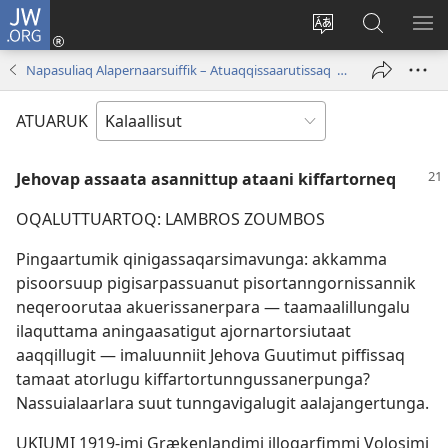
JW.ORG
Iserfissaq
(opens
Oqaatsit
JW.ORG-
IM
new
toqqakkit
imi
TA
Napasuliaq Alapernaarsuiffik – Atuaqqissaarutissaq | Maajip 1-at, 1996
window)
ujarlerit
ATUARUK
Jehovap assaata asannittup ataani kiffartorneq
OQALUTTUARTOQ: LAMBROS ZOUMBOS
Pingaartumik qinigassaqarsimavunga: akkamma
pisoorsuup pigisarpassuanut pisortanngornissannik
neqeroorutaa akuerissanerpara — taamaalillungalu
ilaquttama aningaasatigut ajornartorsiutaat
aaqqillugit — imaluunniit Jehova Guutimut piffissaq
tamaat atorlugu kiffartortunngussanerpunga?
Nassuialaarlara suut tunngavigalugit aalajangertunga.
UKIUMI 1919-imi Grækenlandimi illoqarfimmi Volosimi