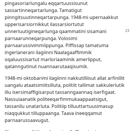
pingasoriarlungalu eqqartuussisunut
sassartinneqartarlunga. Tamatigut
pinngitsuutinneqartarpunga. 1948-mi upernaakkut
upperisarsiornikkut ilassarsiortutut
unnerluutigineqarlunga
qaammatini sisamani
parnaarunneqarpunga. Volosimi
parnaarussivimmiippunga. Piffissap tamatuma
ingerlanerani ilagiinni Naalagaaffimmik
oqaluussisartut marloriaammik amerlipput,
qatanngutinut nuannaarutaaqisumik.
1948-mi oktobarimi ilagiinni nakkutilliisut allat arfinillit
uangalu ataatsimiitsilluta, politiit tallimat sakkulerlutik
illu isersimaffigisarput tassanngaannaq iserfigaat.
Nassuiaanatik politeeqarfimmukaappaatsigut,
tassanilu unatarluta. Politiip tilluuttartuusimasup
niaqqukkut tilluppaanga. Taava ineeqqamut
parnaarussaavugut.