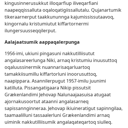
kingusinnerusukkut illoqarfiup iliveqarfiani
naapeqqissalluta oqaloqatigiissallutalu. Qujanartumik
tikeraarnerput taakkununnga kajumississutaavoq,
kingornalu kristumiutut kiffartornermi
ilungersuusseqqilerput.
Aalajaatsumik aappaqalerpunga
1956-imi, ukiuni pingasuni nakkutilliisutut
angalasareerlunga Niki, arnaq kristumiu inuusuttoq
oqaluussinermik nuannarisaqarluartoq
tamakkiisumillu kiffartorluni inoorusuttoq,
naapippara. Asannilerpugut 1957-imilu juunimi
katilluta. Pissangatigaara Nikip pissutsit
Grækenlandimi Jehovap Nalunaajaasuisa atugaat
ajornakusoortut ataanni angalasarneq
sapissannginneraa. Jehovap ikiuineratigut sapinngilaa,
taamaalilluni tassaalerluni Grækenlandimi arnaq
uiminik nakkutilliisumik angalaqateqartoq siulleq.