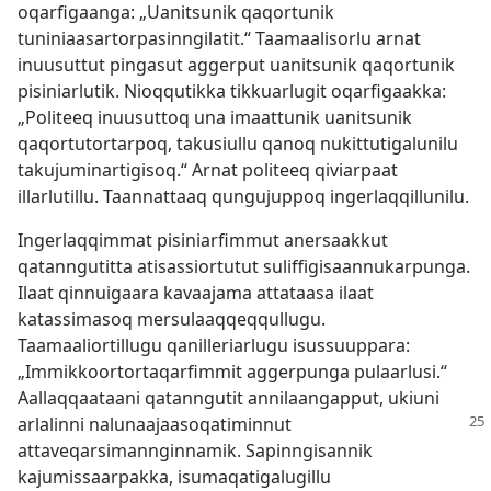
oqarfigaanga: „Uanitsunik qaqortunik
tuniniaasartorpasinngilatit.“ Taamaalisorlu arnat
inuusuttut pingasut aggerput uanitsunik qaqortunik
pisiniarlutik. Nioqqutikka tikkuarlugit oqarfigaakka:
„Politeeq inuusuttoq una imaattunik uanitsunik
qaqortutortarpoq, takusiullu qanoq nukittutigalunilu
takujuminartigisoq.“ Arnat politeeq qiviarpaat
illarlutillu. Taannattaaq qungujuppoq ingerlaqqillunilu.
Ingerlaqqimmat pisiniarfimmut anersaakkut
qatanngutitta atisassiortutut suliffigisaannukarpunga.
Ilaat qinnuigaara kavaajama attataasa ilaat
katassimasoq mersulaaqqeqqullugu.
Taamaaliortillugu qanilleriarlugu isussuuppara:
„Immikkoortortaqarfimmit aggerpunga pulaarlusi.“
Aallaqqaataani qatanngutit annilaangapput, ukiuni
arlalinni nalunaajaasoqatiminnut
attaveqarsimannginnamik. Sapinngisannik
kajumissaarpakka, isumaqatigalugillu