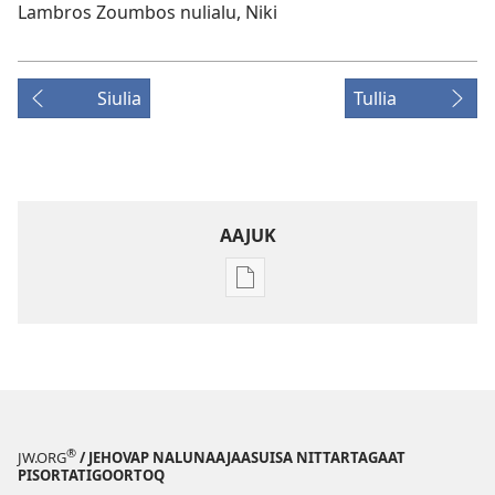
Lambros Zoumbos nulialu, Niki
Siulia
Tullia
AAJUK
Atuagassanik
aallernissamut
iluarsiissutaa
NAPASULIAQ
ALAPERNAARSUIFFIK
–
ATUAQQISSAARUTISSAQ
®
JW.ORG
/ JEHOVAP NALUNAAJAASUISA NITTARTAGAAT
Maajip 1-
PISORTATIGOORTOQ