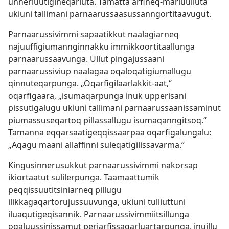
unnerluutigineqarluta. Tamatta arfineq-marluulluta
ukiuni tallimani parnaarussaasussanngortitaavugut.
Parnaarussivimmi sapaatikkut naalagiarneq
najuuffigiumannginnakku immikkoortitaallunga
parnaarussaavunga. Ullut pingajussaani
parnaarussiviup naalagaa oqaloqatigiumallugu
qinnuteqarpunga. „Oqarfigilaarlakkit-aat,“
oqarfigaara, „isumaqarpunga inuk upperisani
pissutigalugu ukiuni tallimani parnaarussaanissaminut
piumassuseqartoq pillassallugu isumaqanngitsoq.“
Tamanna eqqarsaatigeqqissaarpaa oqarfigalungalu:
„Aqagu maani allaffinni suleqatigilissavarma.“
Kingusinnerusukkut parnaarussivimmi nakorsap
ikiortaatut sulilerpunga. Taamaattumik
peqqissuutitsiniarneq pillugu
ilikkagaqartorujussuuvunga, ukiuni tulliuttuni
iluaqutigeqisannik. Parnaarussivimmiitsillunga
oqaluussinissamut periarfissaqarluartarpunga, inuillu