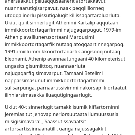
anersaakkut pilluaqqusaanerit atortakkavut
nuannaarutigisarpavut, naak peqqiilliorneq
utoqqalinerlu pissutigalugit killissaqartaraluarluta.
Ukiut qulit sinnerlugit Athenimi Kartalip aqqutaani
immikkoortortaqarfimmi najugaqarpugut. 1979-imi
Athenip avalliunerusortaani Marousimi
immikkoortortaqarfik nutaaq atoqqaartinneqarpoq.
1991-imiilli immikkoortortaqarfik angisooq nutaaq
Eleonami, Athenip avannaatungaani 40 kilometerisut
ungasitsigisumiittoq, nuannaarluta
najugaqarfigisimavarput. Tamaani Betelimi
napparsimasunut immikkoortortaqarfimmi
sulisarpunga, parnaarussivimmi nakorsap ikiortaatut
ilinniarsimasakka iluaqutigingaarlugit.
Ukiut 40-t sinnerlugit tamakkiisumik kiffartorninni
Jeremiasitut Jehovap neriorsuutaata ilumuussusia
misigisimavara: „’Saassutissavaatsit
artorsartissinnaanatilli, uanga najussagakkit