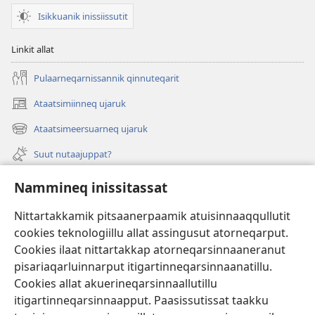
at,
Isikkuanik inissiissutit
1996
Linkit allat
Pulaarneqarnissannik qinnuteqarit
Ataatsimiinneq ujaruk
(opens
new
Ataatsimeersuarneq ujaruk
(opens
window)
new
Suut nutaajuppat?
window)
Isiginnaagassiat
Nammineq inissitassat
Ujarlerit
Nittartakkamik pitsaanerpaamik atuisinnaaqqullutit
cookies teknologiillu allat assingusut atorneqarput.
Tunissuteqarneq
(opens
Cookies ilaat nittartakkap atorneqarsinnaaneranut
new
pisariaqarluinnarput itigartinneqarsinnaanatillu.
window)
INTERNETIKKUT ATUAGAATEQARFIK Watchtower™
Cookies allat akuerineqarsinnaallutillu
(opens
new
itigartinneqarsinnaapput. Paasissutissat taakku
®
JW Hub
window)