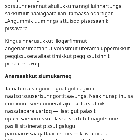
sorsuunnerannut akuliukkumanngilluinnartunga,
sakkutuut naalagaata ilani tamaasa oqarfigai:
„Angummik uuminnga attuisoq pisassaanik
pissavara!“
Kingusinnerusukkut illoqarfimmut
angerlarsimaffinnut Volosimut uterama uppernikkut
peqqissusera allaat timikkut peqqissutsinnit
pitsaaneruvoq.
Anersaakkut siumukarneq
Tamatuma kinguninnguatigut ilagiinni
naatsorsuuserisunngortitaavunga. Naak nunap inuisa
imminnut sorsuunnerat ajornartorsiutinik
nassataqaraluartoq — ilaatigut palasit
upperisarsiornikkut ilassarsiortutut uagutsinnik
pasilliisitsinerat pissutigalugu
parnaarussaaqattaarnermik — kristumiutut