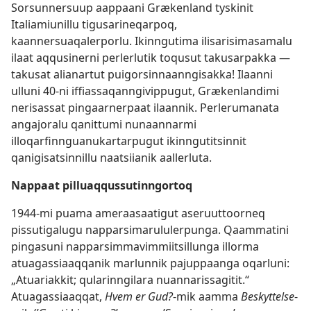
Sorsunnersuup aappaani Grækenland tyskinit
Italiamiunillu tigusarineqarpoq,
kaannersuaqalerporlu. Ikinngutima ilisarisimasamalu
ilaat aqqusinerni perlerlutik toqusut takusarpakka —
takusat alianartut puigorsinnaanngisakka! Ilaanni
ulluni 40-ni iffiassaqanngivippugut, Grækenlandimi
nerisassat pingaarnerpaat ilaannik. Perlerumanata
angajoralu qanittumi nunaannarmi
illoqarfinnguanukartarpugut ikinngutitsinnit
qanigisatsinnillu naatsiianik aallerluta.
Nappaat pilluaqqussutinngortoq
1944-mi puama ameraasaatigut aseruuttoorneq
pissutigalugu napparsimarululerpunga. Qaammatini
pingasuni napparsimmavimmiitsillunga illorma
atuagassiaaqqanik marlunnik pajuppaanga oqarluni:
„Atuariakkit; qularinngilara nuannarissagitit.“
Atuagassiaaqqat,
Hvem er Gud?
-mik aamma
Beskyttelse
-