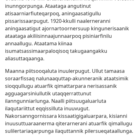
inunngorpunga. Ataataga angutinut
atisaarniarfiuteqarpoq, aningaasatigullu
pissarissaarpugut. 1920-kkulli naalerneranni
aningaasatigut ajornartoornersuup kingunerisaanik
ataataga akiliisinnaajunnaarpoq pisiniarfinilu
annaallugu. Ataatama kiinaa
isumatsassimaarpaloqisoq takugaangakku
aliasuttaqaanga.
Maanna piitsooqaluta inuulerpugut. Ullut tamaasa
soraarfissaq nalunaaquttap-akunneranik ataatsimik
sioqqullugu atuarfik qimattarpara nerisassanik
agguagarsiniullutik utaqqerrattunut
ilanngunniarlunga. Naalli piitsuugaluarluta
ilaqutariittut eqqissilluta inuuvugut.
Nakorsanngornissara kissaatigigaluarpara, kisianni
inuusuttuaraanerma qiterarnerani atuarfik qimallugu
sulilertariaqarpunga ilaquttannik pilersueqataallunga.