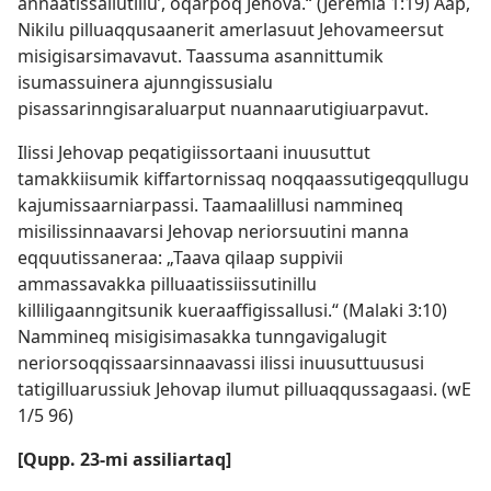
annaatissallutillu’, oqarpoq Jehova.“ (
Jeremia 1:19
) Aap,
Nikilu pilluaqqusaanerit amerlasuut Jehovameersut
misigisarsimavavut. Taassuma asannittumik
isumassuinera ajunngissusialu
pisassarinngisaraluarput nuannaarutigiuarpavut.
Ilissi Jehovap peqatigiissortaani inuusuttut
tamakkiisumik kiffartornissaq noqqaassutigeqqullugu
kajumissaarniarpassi. Taamaalillusi nammineq
misilissinnaavarsi Jehovap neriorsuutini manna
eqquutissaneraa: „Taava qilaap suppivii
ammassavakka pilluaatissiissutinillu
killiligaanngitsunik kueraaffigissallusi.“ (
Malaki 3:10
)
Nammineq misigisimasakka tunngavigalugit
neriorsoqqissaarsinnaavassi ilissi inuusuttuususi
tatigilluarussiuk Jehovap ilumut pilluaqqussagaasi. (wE
1/5 96)
[Qupp. 23-mi assiliartaq]