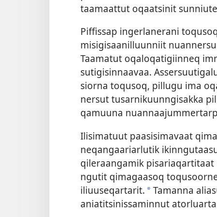
taamaat­tut oqaatsinit sun­niute
Pif­fis­sap ingerlanerani toqusoq
misigisaanil­luun­niit nuan­nersu
Taamatut oqaloqatigiin­neq im
sutigisin­naavaa. As­sersuutigal
sior­na toqusoq, pil­lugu ima oq
nersut
tusar­nikuun­ngisak­ka p
qamuuna nuan­naajum­mer­tar­
Ilisimatuut paasisimavaat qimag
neqangaariarlutik ikin­ngutaas
qileraangamik pisariaqar­titaat 
ngutit qimagaasoq toqusoor­ner
iliuuseqar­tarit.
Taman­na aliasut
a
aniatitsinis­samin­nut atorluar­ta