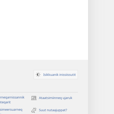
Isikkuanik inissiissutit
rneqarnissannik
Ataatsimiinneq ujaruk
(opens
teqarit
new
tsimeersuarneq
window)
Suut nutaajuppat?