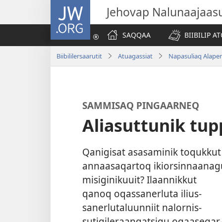
JW.ORG
Jehovap Nalunaajaas
SAQQAA
BIIBILIP 
Biibililersaarutit
Atuagassiat
Napasuliaq Alaper
SAMMISAQ PINGAARNEQ
Aliasuttunik tup
Qanigisat asasaminik toquk­kut
an­naasaqar­toq ikiorsin­naanag
misiginikuuit? Ilaan­nik­kut
qanoq oqas­sanerluta ilius­
sanerlutaluun­niit nalor­nis­
sutigileraangatsigu oqaaseqar