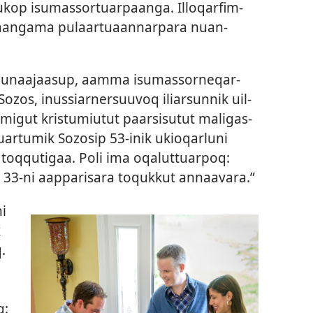
ukop isumas­sor­tuar­paanga. Il­loqarfim­
raangama pulaar­tuaan­nar­para nuan­
lunaajaasup, aam­ma isumas­sor­neqar­
Sozos, inus­siar­nersuuvoq iliarsun­nik uil­
­nermigut kristumiutut paarsisutut maligas­
luar­tumik Sozosip 53-inik ukioqarluni
oq­qutigaa. Poli ima oqalut­tuar­poq:
i 33-ni aap­parisara toquk­kut an­naavara.”
ni
k
.
q: