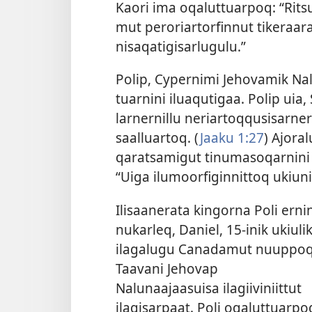
Kaori ima oqalut­tuar­poq: “Rits
mut peroriar­torfin­nut tikeraa
nisaqatigisarlugulu.”
Polip, Cyper­nimi Jehovamik Na
tuar­nini iluaqutigaa. Polip uia, 
lar­ner­nil­lu neriar­toq­qusisar
saal­luar­toq. (
Jaaku 1:27
) Ajora
qaratsamigut tinumasoqar­nini t
“Uiga ilumoorfigin­nit­toq ukiun
Ilisaanerata kingor­na Poli er­ni
nukarleq, Daniel, 15-inik ukiuli
ilagalugu Canadamut nuup­poq
Taavani Jehovap
Nalunaajaasuisa ilagiiviniit­tut
ilagisar­paat. Poli oqalut­tuar­po