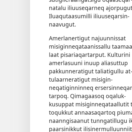
natalu iliuuseqar­neq ajor­pugut
Iluaqutaasumil­li iliuuseqarsin­
naavugut.
Amerlaner­tigut najuun­nis­sat
misigin­neqataanis­sal­lu taamaa
laat pisariaqar­tar­put. Kulturini
amerlasuuni inuup aliasut­tup
pak­kun­neratigut taliatigul­lu at
tulaar­neratigut misigin­
neqatigin­nin­neq ersersin­neqar
tar­poq. Qimagaasoq oqaluk­
kusup­pat misigin­neqataal­lutit 
toquk­kut an­naasaqar­toq piuma
naan­ngisaanut tun­ngatil­lugu i
paarsinik­kut ilisinermul­luun­niit