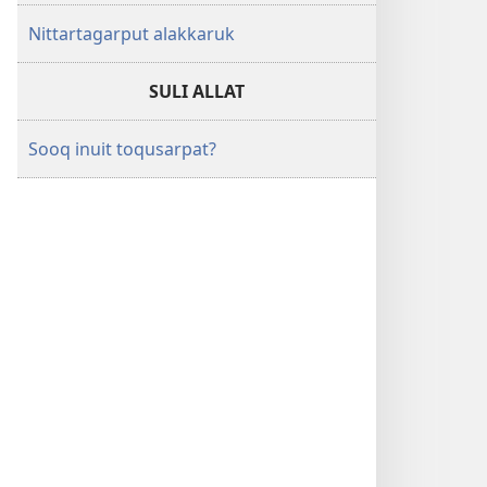
Nittartagarput alakkaruk
SULI ALLAT
Sooq inuit toqusarpat?