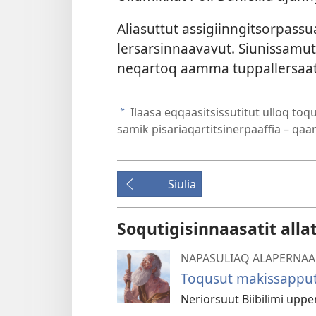
Aliasut­tut as­sigiin­ngitsor­pas­sua
lersarsin­naavavut. Siunis­samut
neqar­toq aam­ma tup­pal­lersa
Ilaasa eq­qaasitsis­sutitut ul­loq to
a
samik pisariaqar­titsiner­paaf­fia – qaa
Siulia
Soqutigisinnaasatit alla
NAPASULIAQ ALAPERNAA
Toqusut makissapput
Neriorsuut Biibilimi upp