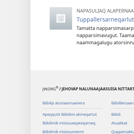
NAPASULIAQ ALAPERNAA
Tuppallersarneqarluti
Tamatta napparsimasarpu
napparsimavugut. Taamat
naammagalugu atorsinn
®
JW.ORG
/ JEHOVAP NALUNAAJAASUISA NITTAR
Biibilip atoriaannaanera
Biibililersaar
Apeqqutit Biibilimi akineqartut
Biibili
Biibilimik misis­sueqateqar­neq
Atuakkat
Biibilimik misissuinermi
Quppersakk