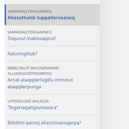
SAMMISAQ PINGAARNEQ
Aliasuttunik tuppallersaaneq
SAMMISAQ PINGAARNEQ
Toqusut makissapput!
Nalunngiliuk?
BIIBILI INUIT INUUNERANNIK
ALLANNGUISITSISARPOQ
Arnat ataqqilerlugillu imminut
ataqqilerpunga
UPPERSUSIAT MALIGUK
“Ingerlaqatigiumavara”
Biibilimi qanoq allassimasoqarpa?