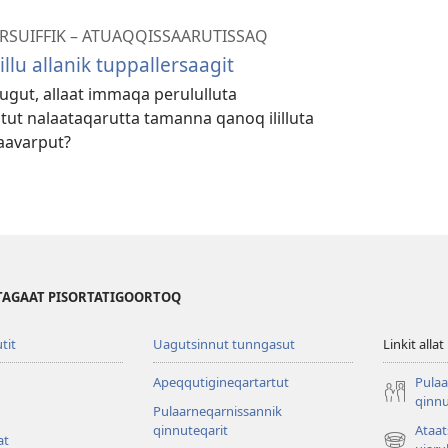
RSUIFFIK – ATUAQQISSAARUTISSAQ
llu allanik tuppallersaagit
gut, allaat immaqa perululluta
ut nalaataqarutta tamanna qanoq ililluta
aavarput?
TAGAAT PISORTATIGOORTOQ
utit
Uagutsinnut tunngasut
Linkit allat
Apeqqutigineqartartut
Pulaa
qinnu
Pulaarneqarnissannik
qinnuteqarit
Ataa
at