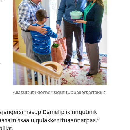
­
Aliasut­tut ikiorneri­sigut tuppal­lersartakkit
lajangersimasup Danielip ikin­ngutinik
asar­nis­saalu qulak­keer­tuaan­nar­paa.”
l­lat.