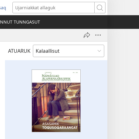
ssaq
ens
Ujarniakkat
allaguk
INNUT TUNNGASUT
dow)
ATUARUK