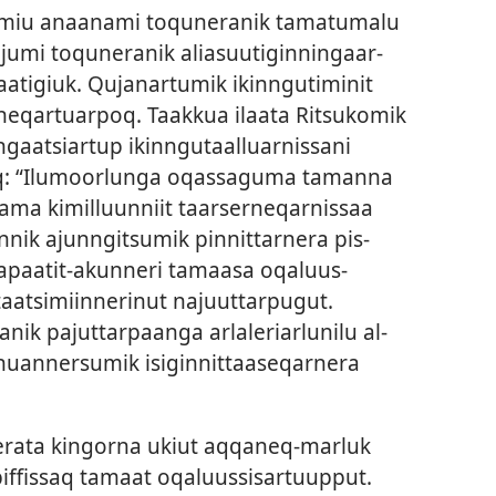
animiu anaanami toquneranik tamatumalu
ajumi toquneranik aliasuutigin­ningaar­
saatigiuk. Qujanar­tumik ikin­ngutiminit
­neqar­tuar­poq. Taak­kua ilaata Ritsukomik
ngaatsiar­tup ikin­ngutaal­luar­nis­sani
q: “Ilumoorlunga oqas­saguma taman­na
ma kimil­luun­niit taarser­neqar­nis­saa
n­nik ajun­ngitsumik pin­nit­tar­nera pis­
Sapaatit-akun­neri tamaasa oqaluus­
taatsimiin­nerinut najuut­tar­pugut.
anik pajut­tar­paanga arlaleriarlunilu al­
 nuan­nersumik isigin­nit­taaseqar­nera
rata kingor­na ukiut aq­qaneq-marluk
f­fis­saq tamaat oqaluus­sisar­tuup­put.