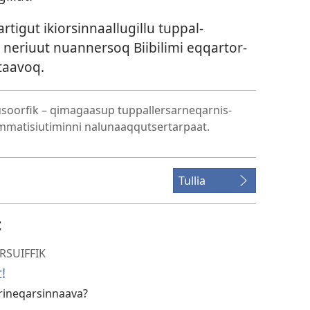
r­tigut ikiorsin­naal­lugil­lu tup­pal­
 neriuut nuan­nersoq Biibilimi eq­qar­tor­
ataavoq.
qusoorfik – qimagaasup tup­pal­lersar­neqar­nis­
m­matisiutimin­ni nalunaaq­qutser­tar­paat.
Tullia
t
RSUIFFIK
!
erineqarsinnaava?