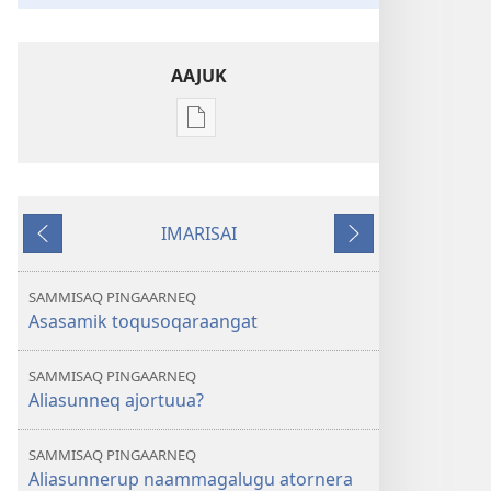
AAJUK
Atuagassanik
aallernissamut
iluarsiissutaa
NAPASULIAQ
IMARISAI
ALAPERNAARSUIFFIK
Siulia
Tullia
Asasamik
toqusoqaraangat
SAMMISAQ PINGAARNEQ
Asasamik toqusoqaraangat
SAMMISAQ PINGAARNEQ
Aliasunneq ajortuua?
SAMMISAQ PINGAARNEQ
Aliasunnerup naammagalugu atornera