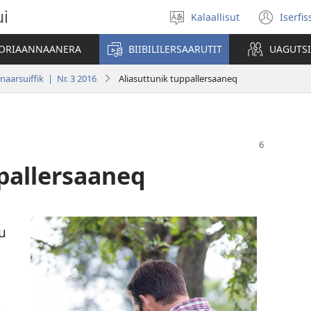
ui
Kalaallisut
Iserfi
Oqaatsit
(op
toqqakkit
new
ATORIAANNAANERA
BIIBILILERSAARUTIT
UAGUTS
win
naarsuiffik | Nr. 3 2016
Aliasuttunik tuppallersaaneq
pallersaaneq
u
­