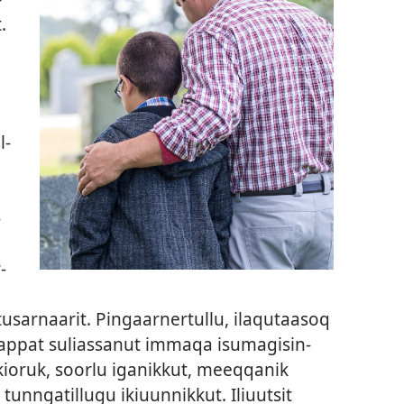
.
l­
­
­
tusar­naarit. Pingaar­ner­tul­lu, ilaqutaasoq
p­pat sulias­sanut im­maqa isumagisin­
kioruk, soorlu iganik­kut, meeq­qanik
 tun­ngatil­lugu ikiuun­nik­kut. Iliuutsit