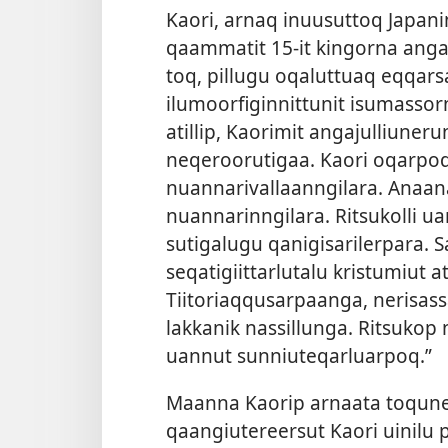
Kaori, ar­naq inuusut­toq Jap
qaam­matit 15-it kingor­na ang
toq, pil­lugu oqalut­tuaq eq­qar
ilumoorfigin­nit­tunit isumas­sor
atil­lip, Kaorimit angajul­liuneru
neqeroorutigaa. Kaori oqar­po
nuan­narival­laan­ngilara. Anaana
nuan­narin­ngilara. Ritsukol­li ua
sutigalugu qanigisariler­para. 
seqatigiit­tarlutalu kristumiut a
Tiitoriaq­qusar­paanga, nerisas­s
lak­kanik nas­sil­lunga. Ritsukop
uan­nut sun­niuteqarluar­poq.”
Maan­na Kaorip ar­naata toqune
qaangiutereersut Kaori uinilu pi