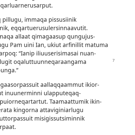
qarluar­nerusar­put.
 pil­lugu, im­maqa pis­susiinik
nik, eq­qar­tuerusulersin­naavutit.
­maqa al­laat qimagaasup qungujus­
ugu Pam uini Ian, ukiut arfinil­lit matuma
ar­poq: “Ianip iliuuserisimasai nuan­
il­lugit oqalut­tuun­neqaraangama
punga.”
aasor­pas­suit aal­laq­qaam­mut ikior­
ut inuunermin­ni ulap­puteqaq­
puior­neqar­tar­tut. Taamaat­tumik ikin­
ata kingor­na at­taviginiarlugu
­tor­pas­suit misigis­sutsimin­nik
r­paat.