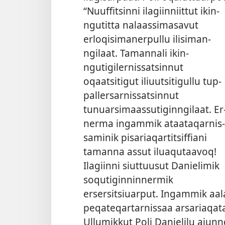
“Nuuf­fitsin­ni ilagiin­niit­tut ikin­
ngutit­ta nalaas­simasavut
erloqisimaner­pul­lu ilisiman­
ngilaat. Taman­nali ikin­
ngutigiler­nis­satsin­nut
oqaatsitigut iliuutsitigul­lu tup­
pal­lersar­nis­satsin­nut
tunuarsimaas­sutigin­ngilaat. Er
nerma ingam­mik ataataqar­nis­
saminik pisariaqar­titsif­fiani
taman­na as­sut iluaqutaavoq!
Ilagiin­ni siut­tuusut Danielimik
soqutigin­nin­nermik
ersersitsiuar­put. Ingam­mik aa
peqateqar­tar­nis­saa arsariaqata
Ul­lumik­kut Poli Danielilu ajun­ngi