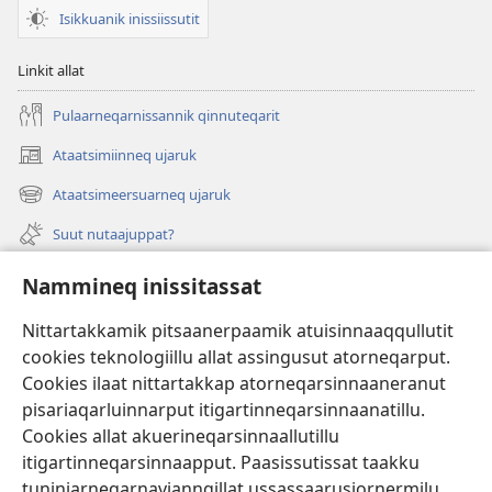
Isikkuanik inissiissutit
Linkit allat
Pulaarneqarnissannik qinnuteqarit
Ataatsimiinneq ujaruk
(opens
new
Ataatsimeersuarneq ujaruk
(opens
window)
new
Suut nutaajuppat?
window)
Isiginnaagassiat
Nammineq inissitassat
Ujarlerit
Nittartakkamik pitsaanerpaamik atuisinnaaqqullutit
cookies teknologiillu allat assingusut atorneqarput.
Tunissuteqarneq
(opens
Cookies ilaat nittartakkap atorneqarsinnaaneranut
new
pisariaqarluinnarput itigartinneqarsinnaanatillu.
window)
INTERNETIKKUT ATUAGAATEQARFIK Watchtower™
Cookies allat akuerineqarsinnaallutillu
(opens
new
itigartinneqarsinnaapput. Paasissutissat taakku
®
JW Hub
window)
tuniniarneqarnavianngillat ussassaarusiornermilu
(opens