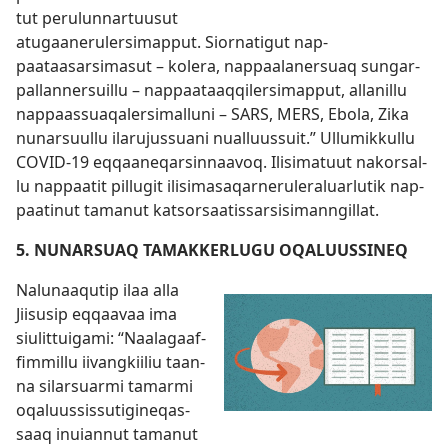
tut perulun­nar­tuusut
atugaanerulersimap­put. Sior­natigut nap­
paataasarsimasut – kolera, nap­paalanersuaq sungar­
pal­lan­nersuil­lu – nap­paataaq­qilersimap­put, al­lanil­lu
nap­paas­suaqalersimal­luni – SARS, MERS, Ebola, Zika
nunarsuul­lu ilarujus­suani nual­luus­suit.” Ullumik­kullu
COVID-19 eqqaaneqar­sin­naavoq. Ilisimatuut nakorsal­
lu nap­paatit pil­lugit ilisimasaqar­neruleraluarlutik nap­
paatinut tamanut katsorsaatis­sarsisiman­ngil­lat.
5. NUNARSUAQ TAMAKKERLUGU OQALUUSSINEQ
Nalunaaqutip ilaa al­la
Jiisusip eq­qaavaa ima
siulit­tuigami: “Naalagaaf­
fim­mil­lu iivangkiiliu taan­
na silarsuarmi tamarmi
oqaluus­sis­sutigineqas­
saaq inuian­nut tamanut