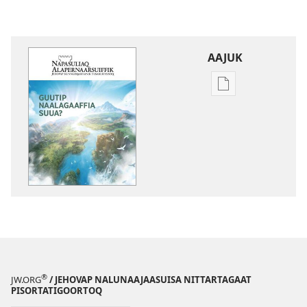
AAJUK
Atuagassanik
aallernissamut
iluarsiissutaa
NAPASULIAQ
ALAPERNAARSUI
Guutip
naalagaaffia
suua?
®
JW.ORG
/ JEHOVAP NALUNAAJAASUISA NITTARTAGAAT
PISORTATIGOORTOQ