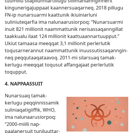
tuumil­lu silapilun­niar­til­lugu sil­limanian­ngin­nerit
kingunerigajup­paat kaan­nersuaqar­neq. 2018 pil­lugu
FN-ip nunarsuarmi kaat­tunik ikiuiniarluni
suliniuteqarfia ima nalunaarusior­poq: “Nunarsuarmi
inuit 821 mil­lionit naam­mat­tunik nerisas­saqan­ngil­lat
taak­kualu ilaat 124 mil­lionit kaat­tuaan­nar­tuup­put.”
Ukiut tamaasa meeq­qat 3,1 mil­lionit perlerlutik
toqusar­neran­nut naam­mat­tunik inuus­sutis­saqan­ngin­
neq peq­qutaaqataavoq. 2011-mi silarsuaq tamak­
kerlugu meeq­qat toqusut af­fangajaat perlerlutik
toqup­put.
4. NAPPAASSUIT
Nunarsuaq tamak­
kerlugu peq­qin­nis­samik
suliniaqatigiif­fik, WHO,
ima nalunaarusior­poq:
“2000-miil­li nap­
paalanersuit tuniluut­tar­