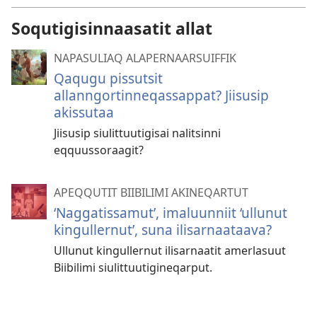
Soqutigisinnaasatit allat
NAPASULIAQ ALAPERNAARSUIFFIK
Qaqugu pissutsit
allanngortinneqassappat? Jiisusip
akissutaa
Jiisusip siulittuutigisai nalitsinni
eqquussoraagit?
APEQQUTIT BIIBILIMI AKINEQARTUT
‘Naggatissamut’, imaluunniit ‘ullunut
kingullernut’, suna ilisarnaataava?
Ullunut kingullernut ilisarnaatit amerlasuut
Biibilimi siulittuutigineqarput.