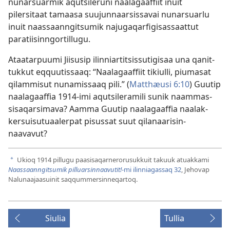
nunarsuarmik aqutsileruni naalagaaf­fiit inuit
pilersitaat tamaasa suujun­naarsis­savai nunarsuarlu
inuit naas­saan­ngitsumik najugaqarfigisas­saat­tut
paratiisin­ngor­til­lugu.
Ataatar­puumi Jiisusip ilin­niar­titsis­sutigisaa una qanit­
tuk­kut eq­quutis­saaq: “Naalagaaf­fiit tikiul­li, piumasat
qilam­misut nunamis­saaq pili.” (
Mat­thæusi 6:10
) Guutip
naalagaaf­fia 1914-imi aqutsileramili sunik naam­mas­
sisaqarsimava? Aam­ma Guutip naalagaaf­fia naalak­
kersuisutuaaler­pat pisus­sat suut qilanaarisin­
naavavut?
Ukioq 1914 pil­lugu paasisaqar­nerorusuk­kuit takuuk atuak­kami
a
Naassaanngitsumik pilluarsinnaavutit!
-mi ilinniagassaq 32
, Jehovap
Nalunaajaasuinit saq­qum­mersin­neqar­toq.
Siulia
Tullia