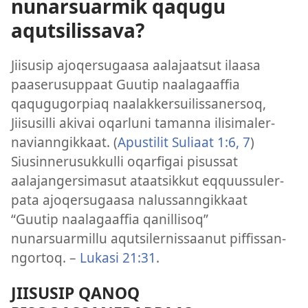
nunarsuarmik qaqugu
aqutsilissava?
Jiisusip ajoqersugaasa aalajaatsut ilaasa
paaserusup­paat Guutip naalagaaf­fia
qaqugugor­piaq naalak­kersuilis­sanersoq,
Jiisusil­li akivai oqarluni taman­na ilisimaler­
navian­ngik­kaat. (
Apustilit Suliaat 1:6, 7
)
Siusin­nerusuk­kul­li oqarfigai pisus­sat
aalajangersimasut ataatsik­kut eq­quus­suler­
pata ajoqersugaasa nalus­san­ngik­kaat
“Guutip naalagaaf­fia qanil­lisoq”
nunarsuarmil­lu aqutsiler­nis­saanut pif­fis­san­
ngor­toq. –
Lukasi 21:31
.
JIISUSIP QANOQ