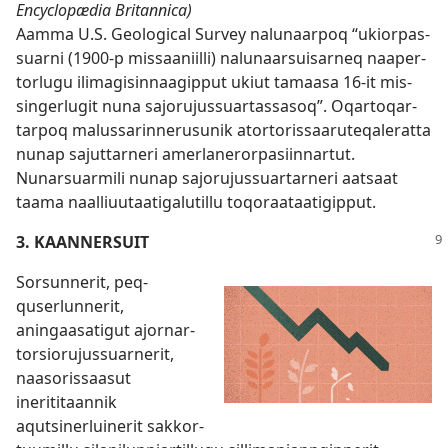
Encyclopædia Britannica)
Aam­ma U.S. Geological Survey nalunaar­poq “ukior­pas­
suar­ni (1900-p mis­saaniil­li) nalunaarsuisar­neq naaper­
torlugu ilimagisin­naagip­put ukiut tamaasa 16-it mis­
singerlugit nuna sajorujus­suar­tas­sasoq”. Oqar­toqar­
tar­poq malus­sarin­nerusunik ator­toris­saaruteqalerat­ta
nunap sajut­tar­neri amerlaneror­pasiin­nar­tut.
Nunarsuarmili nunap sajorujus­suar­tar­neri aatsaat
taama naal­liuutaatigalutil­lu toqoraataatigip­put.
3. KAANNERSUIT
Sorsun­nerit, peq­
quserlun­nerit,
aningaasatigut ajor­nar­
torsiorujus­suar­nerit,
naasoris­saasut
inerititaan­nik
aqutsinerluinerit sak­kor­