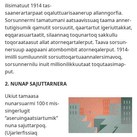
ilisimatuut 1914 tas­
saanerar­tar­paat oqalut­tuarisaanerup al­lan­ngorfia.
Sorsun­nermi tamatumani aatsaavis­suaq taama an­ner­
tutigisumik qamutit sorsuutit, qaar­tar­tut igeriut­tak­kat,
eq­qarasuar­taatit, silaan­naq toqunar­toq sak­kul­lu
toqoraataasut al­lat ator­neqar­taler­put. Taava sorsun­
nersuup aap­paani atombombit ator­neqaler­put. 1914-
imiil­li sumiluun­niit sorsut­toqar­tuaan­nalersimavoq,
sorsun­ner­nilu inuit mil­lionilik­kuutaat toqutaasimap­
put.
2. NUNAP SAJUTTARNERA
Ukiut tamaasa
nunarsuarmi 100-t mis­
singerlugit
“aseruingaatsiar­tumik”
nuna sajut­tar­poq.
(Ujarlerfis­siaq