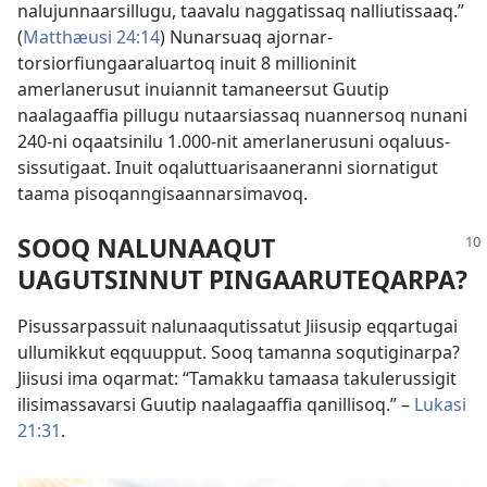
nalujun­naarsil­lugu, taavalu naggatis­saq nal­liutis­saaq.”
(
Mat­thæusi 24:14
) Nunarsuaq ajor­nar­
torsiorfiungaaraluar­toq inuit 8 mil­lioninit
amerlanerusut inuian­nit tamaneersut Guutip
naalagaaf­fia pil­lugu nutaarsias­saq nuan­nersoq nunani
240-ni oqaatsinilu 1.000-nit amerlanerusuni oqaluus­
sis­sutigaat. Inuit oqalut­tuarisaaneran­ni sior­natigut
taama pisoqan­ngisaan­narsimavoq.
SOOQ NALUNAAQUT
UAGUTSINNUT PINGAARUTEQARPA?
Pisus­sar­pas­suit nalunaaqutis­satut Jiisusip eq­qar­tugai
ul­lumik­kut eq­quup­put. Sooq taman­na soqutiginar­pa?
Jiisusi ima oqarmat: “Tamak­ku tamaasa takulerus­sigit
ilisimas­savarsi Guutip naalagaaf­fia qanil­lisoq.” –
Lukasi
21:31
.