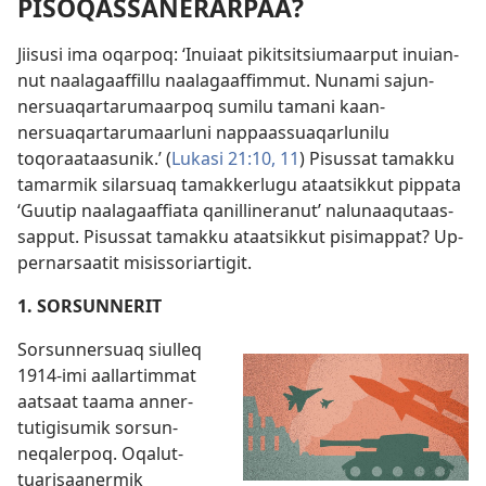
PISOQASSANERARPAA?
Jiisusi ima oqar­poq: ‘Inuiaat pikitsitsiumaar­put inuian­
nut naalagaaf­fil­lu naalagaaf­fim­mut. Nunami sajun­
nersuaqar­tarumaar­poq sumilu tamani kaan­
nersuaqar­tarumaarluni nap­paas­suaqarlunilu
toqoraataasunik.’ (
Lukasi 21:10, 11
) Pisus­sat tamak­ku
tamarmik silarsuaq tamak­kerlugu ataatsik­kut pip­pata
‘Guutip naalagaaf­fiata qanil­lineranut’ nalunaaqutaas­
sap­put. Pisus­sat tamak­ku ataatsik­kut pisimap­pat? Up­
per­narsaatit misis­soriar­tigit.
1. SORSUNNERIT
Sorsun­nersuaq siul­leq
1914-imi aal­lar­tim­mat
aatsaat taama an­ner­
tutigisumik sorsun­
neqaler­poq. Oqalut­
tuarisaanermik