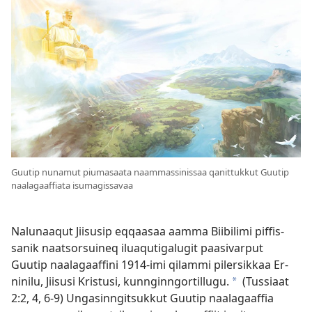
Guutip nunamut piumasaata naam­mas­sinis­saa qanit­tuk­kut Guutip
naalagaaf­fiata isumagis­savaa
Nalunaaqut Jiisusip eq­qaasaa aam­ma Biibilimi pif­fis­
sanik naatsorsuineq iluaqutigalugit paasivar­put
Guutip naalagaaf­fini 1914-imi qilam­mi pilersik­kaa Er­
ninilu, Jiisusi Kristusi, kun­ngin­ngor­til­lugu.
(
Tus­siaat
a
2:2,
4,
6-9
) Ungasin­ngitsuk­kut Guutip naalagaaf­fia