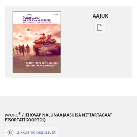
AAJUK
Atuagassanik
aallernissamut
iluarsiissutaa
NAPASULIAQ
ALAPERNAARSUI
Guutip
sorsunneq
qanoq
isiginnittaaseqa
®
JW.ORG
/ JEHOVAP NALUNAAJAASUISA NITTARTAGAAT
PISORTATIGOORTOQ
Isikkuanik inissiissutit