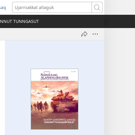
ssaq
ens
Ujarniakkat
allaguk
INNUT TUNNGASUT
dow)