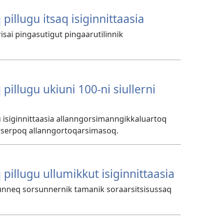
Q
illugu itsaq isiginnittaasia
sai pingasutigut pingaarutilinnik
Q
illugu ukiuni 100-ni siullerni
 isiginnittaasia allanngorsimanngikkaluartoq
 erserpoq allanngortoqarsimasoq.
Q
pillugu ullumikkut isiginnittaasia
unneq sorsunnernik tamanik soraarsitsisussaq