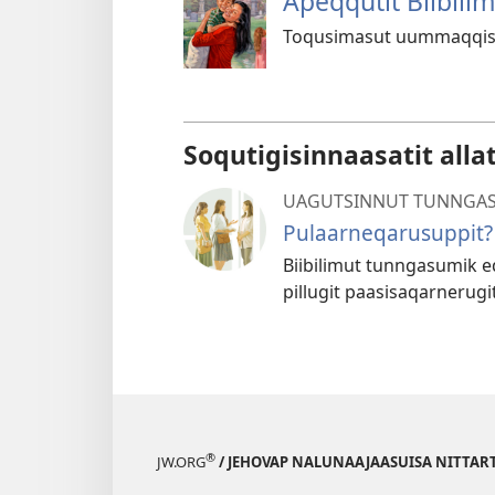
Apeqqutit Biibilim
Toqusimasut uummaqqiss
Soqutigisinnaasatit alla
UAGUTSINNUT TUNNGA
Pulaarneqarusuppit?
Biibilimut tunngasumik eq
pillugit paasisaqarnerugit
®
JW.ORG
/ JEHOVAP NALUNAAJAASUISA NITTAR