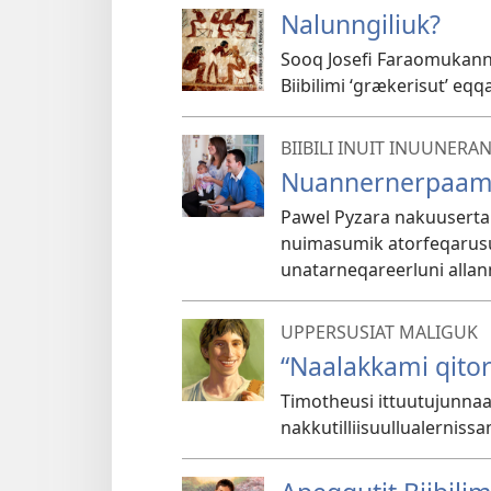
Nalunngiliuk?
Sooq Josefi Faraomukann
Biibilimi ‘grækerisut’ 
BIIBILI INUIT INUUNER
Nuannernerpaami
Pawel Pyzara nakuusertarl
nuimasumik atorfeqarusu
unatarneqareerluni allan
UPPERSUSIAT MALIGUK
“Naalakkami qitor
Timotheusi ittuutujunnaa
nakkutilliisuullualerniss