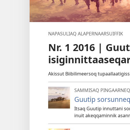
NAPASULIAQ ALAPERNAARSUIFFIK
Nr. 1 2016 | Guu
isiginnittaaseqa
Akissut Biibilimeersoq tupaallaatigis
SAMMISAQ PINGAARNE
Guutip sorsunneq 
Itsaq Guutip innuttani s
inuit akeqqaminnik asann