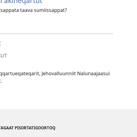
i akineqartut
appata taava sumiissappat?
t
SUT
qar­tueqateqarit, Jehovalluunniit Nalunaajaasui
.
TAGAAT PISORTATIGOORTOQ