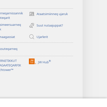
rneqarnissannik
Ataatsimiinneq ujaruk
(opens
teqarit
new
tsimeersuarneq
window)
Suut nutaajuppat?
k
nnaagassiat
Ujarlerit
ssuteqarneq
ERNETIKKUT
®
JW Hub
(opens
AGAATEQARFIK
new
chtower™
window)