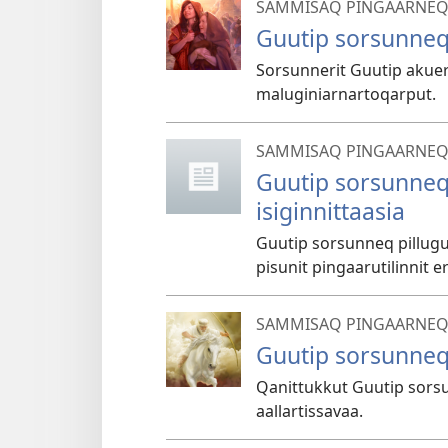
SAMMISAQ PINGAARNE
Guutip sorsunneq p
Sorsunnerit Guutip akueri
maluginiarnartoqarput.
SAMMISAQ PINGAARNE
Guutip sorsunneq p
isiginnittaasia
Guutip sorsunneq pillugu
pisunit pingaarutilinnit
SAMMISAQ PINGAARNE
Guutip sorsunneq 
Qanittukkut Guutip sors
aallartissavaa.