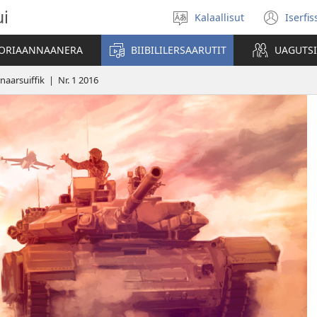
ui
Kalaallisut
Iserfi
Oqaatsit
(op
toqqakkit
new
ATORIAANNAANERA
BIIBILILERSAARUTIT
UAGUTS
win
naarsuiffik | Nr. 1 2016