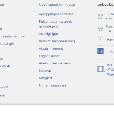
utit
Uagutsinnut tunngasut
Linkit allat
Apeqqutigineqartartut
Pulaa
qinnu
Pulaarneqarnissannik
qinnuteqarit
Ataa
at
(opens
ujaru
Attavigisigut
new
qaaqqusissutillu
Isigi
window)
Betelimi takornariarneq
ataqatigiit
Ataatsimiin­nerit
Tuni
(opens
Eqqaaniaaneq
at
new
Ataatsimeersuarnerit
window)
INT
sassat
ATU
Suliavut
(opens
Wat
new
Misigisat
window)
Nunani tamalaani
®
ting
siat
t
at Biibilimik