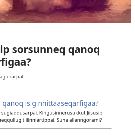
tip sorsunneq qanoq
rfigaa?
sagunarpat.
Q
qanoq isiginnittaaseqarfigaa?
orsugiaqqusarpai. Kingusinnerusukkut Jiisusip
eqqullugit ilinniartippai. Suna allanngorami?