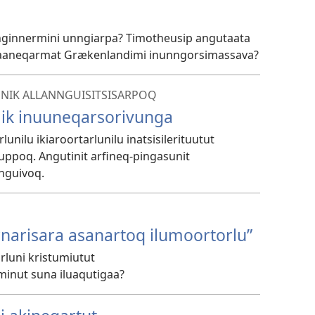
ginnermini unngiarpa? Timotheusip angutaata
eqqaaneqarmat Grækenlandimi inunngorsimassava?
ANNIK ALLANNGUISITSISARPOQ
k inuuneqarsorivunga
unilu ikiaroortarlunilu inatsisilerituutut
ppoq. Angutinit arfineq-pingasunit
nguivoq.
narisara asanartoq ilumoortorlu”
rluni kristumiutut
aminut suna iluaqutigaa?