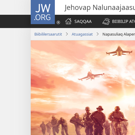
JW.ORG
Jehovap Nalunaajaas
SAQQAA
BIIBILIP 
Biibililersaarutit
Atuagassiat
Napasuliaq Alaper