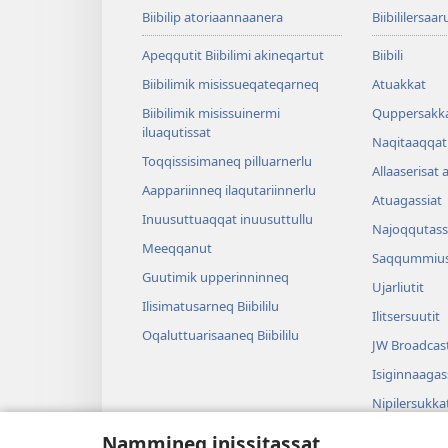
Biibilip atoriaannaanera
Biibililersaar
Apeqqutit Biibilimi akineqartut
Biibili
Biibilimik misis­sueqateqar­neq
Atuakkat
Biibilimik misissuinermi
Quppersakk
iluaqutissat
Naqitaaqqat 
Toqqissisimaneq pilluarnerlu
Allaaserisat 
Aappariinneq ilaqutariinnerlu
Atuagassiat
Inuusuttuaqqat inuusuttullu
Najoqqutass
Meeqqanut
Saqqummius
Guutimik upperinninneq
Ujarliutit
Ilisimatusarneq Biibililu
Ilitsersuutit
Oqaluttuarisaaneq Biibililu
JW Broadcas
Isiginnaagas
Nipilersukka
Tusarnaagassi
Nammineq inissitassat