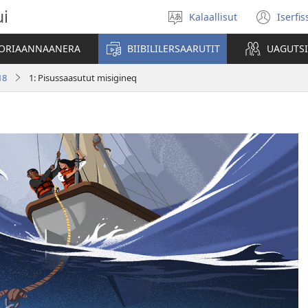
ui
Kalaallisut
Iserfi
Oqaatsit
(op
toqqakkit
new
ATORIAANNAANERA
BIIBILILERSAARUTIT
UAGUTS
win
18
1: Pisussaasutut misigineq