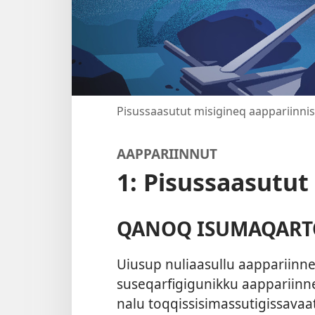
Pisussaasutut misigineq aappariinniss
AAPPARIINNUT
1: Pisussaasutut
QANOQ ISUMAQAR
Uiusup nuliaasul­lu aap­pariin­ne
suseqarfigigunik­ku aap­pariin­ne
nalu toq­qis­sisimas­sutigis­sava