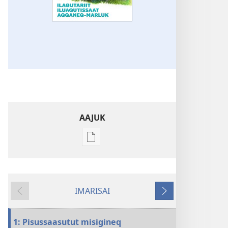
AAJUK
Atuagassanik
aallernissamut
iluarsiissutaa
ITERITSI!
IMARISAI
Ilaqutariit
Siulia
Tullia
iluaqutissaat
aqqaneq-
1: Pisussaasutut misigineq