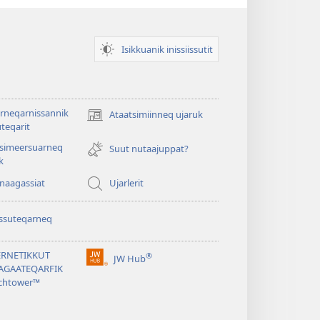
Isikkuanik inissiissutit
rneqarnissannik
Ataatsimiinneq ujaruk
(opens
teqarit
new
tsimeersuarneq
window)
Suut nutaajuppat?
k
nnaagassiat
Ujarlerit
ssuteqarneq
ERNETIKKUT
®
JW Hub
(opens
AGAATEQARFIK
new
chtower™
window)