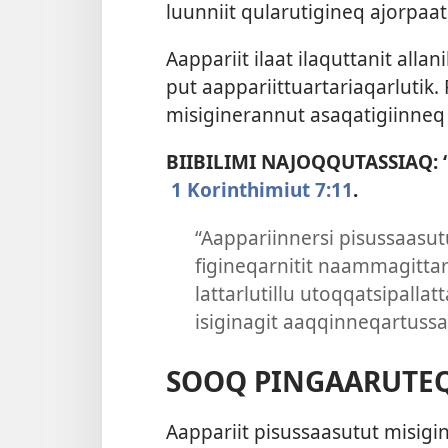
luun­niit qularutigineq ajor­paat a
Aap­pariit ilaat ilaqut­tanit al­la
put aap­pariit­tuar­tariaqarlutik
misigineran­nut asaqatigiin­neq 
BIIBILIMI NAJOQQUTASSIAQ: ‘U
1 Korinthimiut 7:11
.
“Aap­pariin­nersi pisus­saasut
figineqar­nitit naam­magit­tar
lat­tarlutil­lu utoq­qatsipal­lat­
isiginagit aaq­qin­neqar­tus­sa
SOOQ PINGAARUTE
Aap­pariit pisus­saasutut misigi