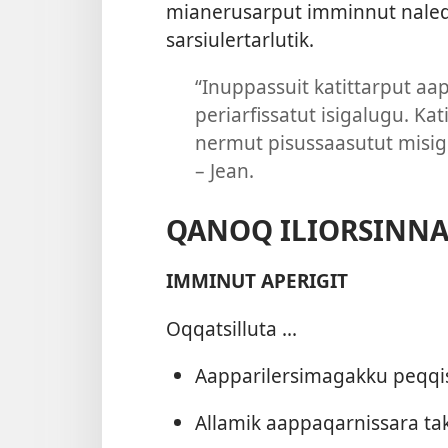
mianerusar­put im­min­nut naleq­q
sarsiuler­tarlutik.
“Inup­pas­suit katit­tar­put aa
periarfis­satut isigalugu. Kat
nermut pisus­saasutut misigine
– Jean.
QANOQ ILIORSINNA
IMMINUT APERIGIT
Oq­qatsil­luta ...
Aap­parilersimagak­ku peq­qi
Al­lamik aap­paqar­nis­sara ta