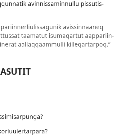
un­natik avin­nis­samin­nul­lu pis­sutis­
p­pariin­nerliulis­sagunik avis­sin­naaneq
it­tus­sat taamatut isumaqar­tut aap­pariin­
rat aal­laq­qaam­mul­li kil­leqar­tar­poq.”
ASUTIT
s­simisar­punga?
korluuler­tar­para?