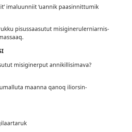
t’ imaluun­niit ‘uan­nik paasin­nit­tumik
uk­ku pisus­saasutut misigineruler­niar­nis­
imas­saaq.
SI
sutut misiginer­put an­nikil­lisimava?
umal­luta maan­na qanoq iliorsin­
gilaar­taruk