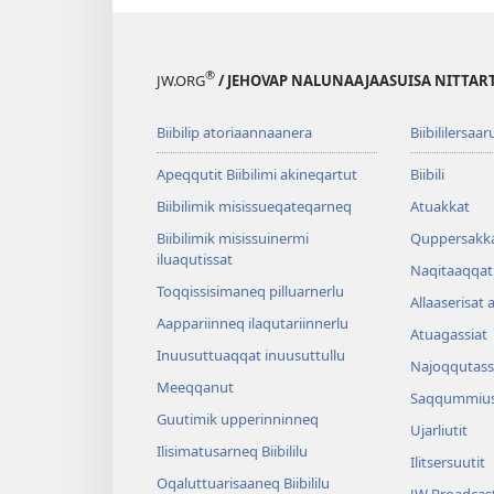
®
JW.ORG
/ JEHOVAP NALUNAAJAASUISA NITTAR
Biibilip atoriaannaanera
Biibililersaar
Apeqqutit Biibilimi akineqartut
Biibili
Biibilimik misis­sueqateqar­neq
Atuakkat
Biibilimik misissuinermi
Quppersakk
iluaqutissat
Naqitaaqqat 
Toqqissisimaneq pilluarnerlu
Allaaserisat 
Aappariinneq ilaqutariinnerlu
Atuagassiat
Inuusuttuaqqat inuusuttullu
Najoqqutass
Meeqqanut
Saqqummius
Guutimik upperinninneq
Ujarliutit
Ilisimatusarneq Biibililu
Ilitsersuutit
Oqaluttuarisaaneq Biibililu
JW Broadcas