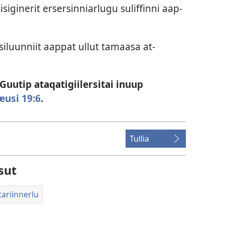
iginerit ersersin­niarlugu sulif­fin­ni aap­
­lusiluun­niit aap­pat ul­lut tamaasa at­
uutip ataqatigiilersitai inuup
usi 19:6
.
Tullia
sut
ariinnerlu