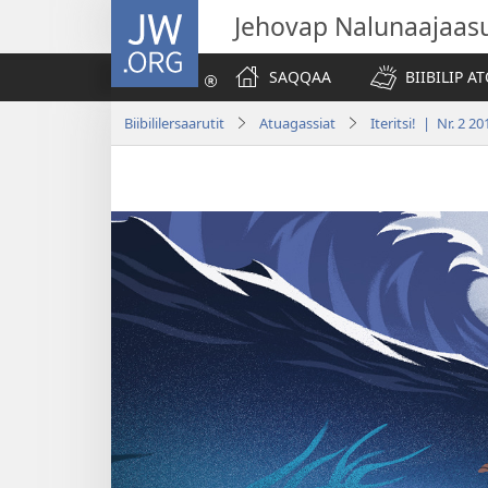
JW.ORG
Jehovap Nalunaajaas
SAQQAA
BIIBILIP 
Biibililersaarutit
Atuagassiat
Iteritsi! | Nr. 2 20