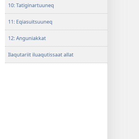
10: Tatiginartuuneq
11: Eqiasuitsuuneq
12: Anguniakkat
Ilaqutariit iluaqutissaat allat