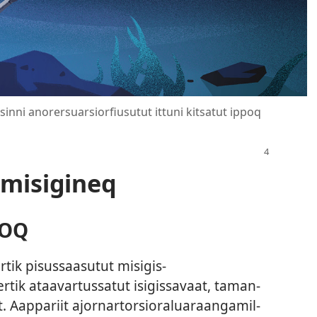
inni anorersuarsiorfiusutut ittuni kitsatut ippoq
 misigineq
TOQ
r­tik pisus­saasutut misigis­
r­tik ataavar­tus­satut isigis­savaat, taman­
at. Aap­pariit ajor­nar­torsioraluaraangamil­