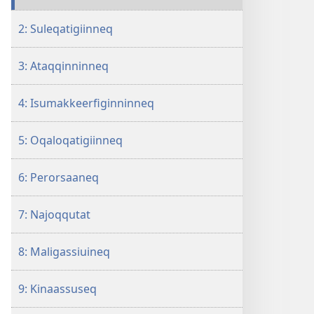
marluk
2: Suleqatigiinneq
3: Ataqqinninneq
4: Isumakkeerfiginninneq
5: Oqaloqatigiinneq
6: Perorsaaneq
7: Najoqqutat
8: Maligassiuineq
9: Kinaassuseq