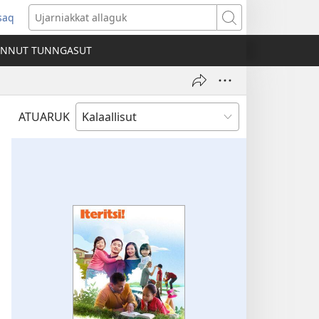
ssaq
ens
Ujarniakkat
allaguk
INNUT TUNNGASUT
dow)
ATUARUK