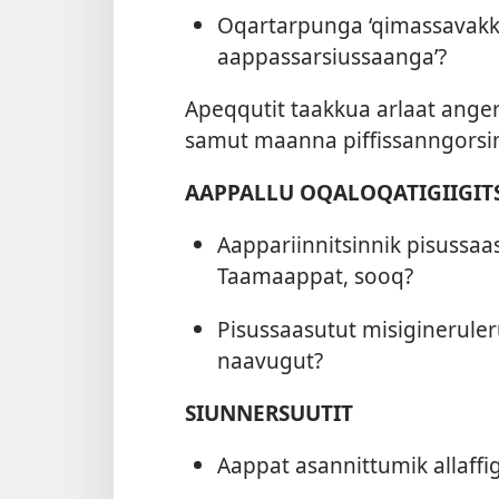
Oqar­tar­punga ‘qimas­savak­ki
aap­pas­sarsius­saanga’?
Apeq­qutit taak­kua arlaat anger
samut maan­na pif­fis­san­ngors
AAPPALLU OQALOQATIGIIGIT
Aap­pariin­nitsin­nik pisus­saa
Taamaap­pat, sooq?
Pisus­saasutut misigineruler
naavugut?
SIUNNERSUUTIT
Aap­pat asan­nit­tumik al­laf­fi