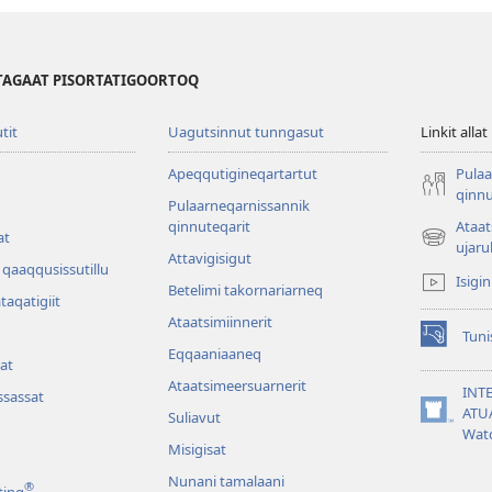
TAGAAT PISORTATIGOORTOQ
utit
Uagutsinnut tunngasut
Linkit allat
Apeqqutigineqartartut
Pulaa
qinnu
Pulaarneqarnissannik
qinnuteqarit
Ataa
at
(opens
ujaru
Attavigisigut
new
qaaqqusissutillu
Isigi
window)
Betelimi takornariarneq
ataqatigiit
Ataatsimiin­nerit
Tuni
(opens
Eqqaaniaaneq
at
new
Ataatsimeersuarnerit
window)
INT
sassat
ATU
Suliavut
(opens
Wat
new
Misigisat
window)
Nunani tamalaani
®
ting