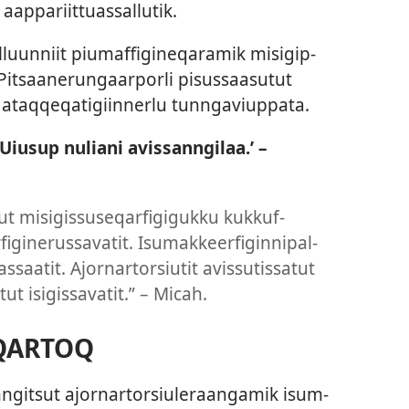
ap­pariit­tuas­sal­lutik.
nil­luun­niit piumaf­figineqaramik misigip­
. Pitsaanerungaar­porli pisus­saasutut
ataq­qeqatigiin­nerlu tun­ngaviup­pata.
iusup nuliani avissanngilaa.’ –
ut misigis­suseqarfigiguk­ku kuk­kuf­
figinerus­savatit. Isumak­keerfigin­nipal­
tas­saatit. Ajor­nar­torsiutit avis­sutis­satut
tut isigis­savatit.” – Micah.
QARTOQ
n­ngitsut ajor­nar­torsiuleraangamik isum­