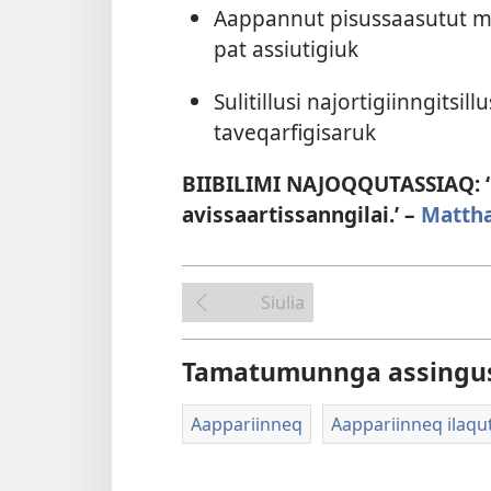
Aap­pan­nut pisus­saasutut mis
pat as­siutigiuk
Sulitil­lusi najor­tigiin­ngitsil
taveqarfigisaruk
BIIBILIMI NAJOQQUTASSIAQ: ‘G
avissaartissanngilai.’ –
Matthæ
Siulia
Tamatumunnga assingu
Aappariinneq
Aappariinneq ilaqut