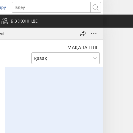
іру
жаңа
Іздеу
ерезе
БІЗ ЖӨНІНДЕ
шылуда)
ені
МАҚАЛА ТІЛІ