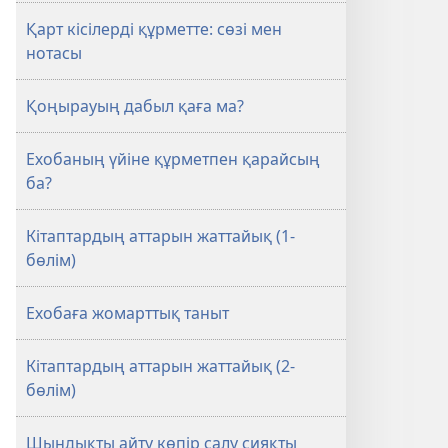
Қарт кісілерді құрметте: сөзі мен
нотасы
Қоңырауың дабыл қаға ма?
Ехобаның үйіне құрметпен қарайсың
ба?
Кітаптардың аттарын жаттайық (1-
бөлім)
Ехобаға жомарттық таныт
Кітаптардың аттарын жаттайық (2-
бөлім)
Шындықты айту көпір салу сияқты