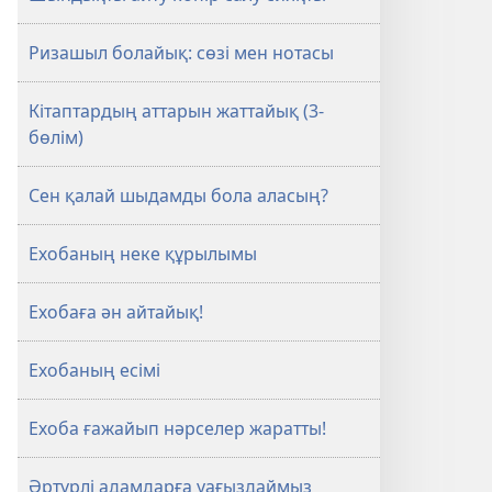
Ризашыл болайық: сөзі мен нотасы
Кітаптардың аттарын жаттайық (3-
бөлім)
Сен қалай шыдамды бола аласың?
Ехобаның неке құрылымы
Ехобаға ән айтайық!
Ехобаның есімі
Ехоба ғажайып нәрселер жаратты!
Әртүрлі адамдарға уағыздаймыз