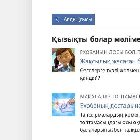
Алдыңғысы
Қызықты болар мәліме
ЕХОБАНЫҢ ДОСЫ БОЛ. 
Жақсылық жасаған 
Өзгелерге түрлі жолмен
қандай?
МАҚАЛАЛАР ТОПТАМАС
Ехобаның достарына
Тапсырмалардың көмегі
топтамасындағы осы оқ
балаларыңызбен талқы