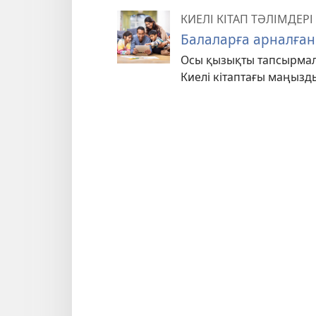
КИЕЛІ КІТАП ТӘЛІМДЕРІ
Балаларға арналға
Осы қызықты тапсырма
Киелі кітаптағы маңызд