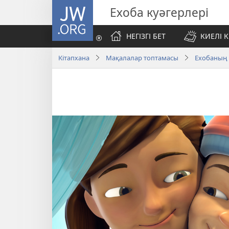
JW.ORG
Ехоба куәгерлері
НЕГІЗГІ БЕТ
КИЕЛІ К
Кітапхана
Мақалалар топтамасы
Ехобаның 