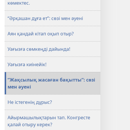
көмектес.
“Әрқашан дұға ет”: сөзі мен әуені
Аян қандай кітап оқып отыр?
Уағызға сөмкеңді дайында!
Уағызға киінейік!
“Жақсылық жасаған бақытты”: сөзі
мен әуені
Не істегенің дұрыс?
Айырмашылықтарын тап. Конгресте
қалай отыру керек?