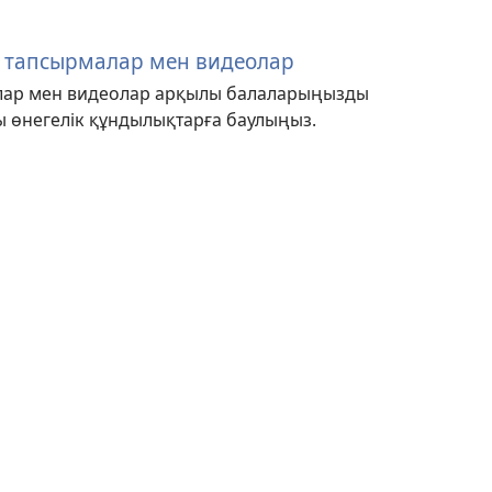
н тапсырмалар мен видеолар
лар мен видеолар арқылы балаларыңызды
ы өнегелік құндылықтарға баулыңыз.