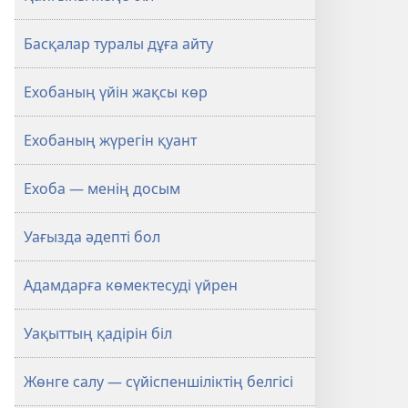
Басқалар туралы дұға айту
Ехобаның үйін жақсы көр
Ехобаның жүрегін қуант
Ехоба — менің досым
Уағызда әдепті бол
Адамдарға көмектесуді үйрен
Уақыттың қадірін біл
Жөнге салу — сүйіспеншіліктің белгісі