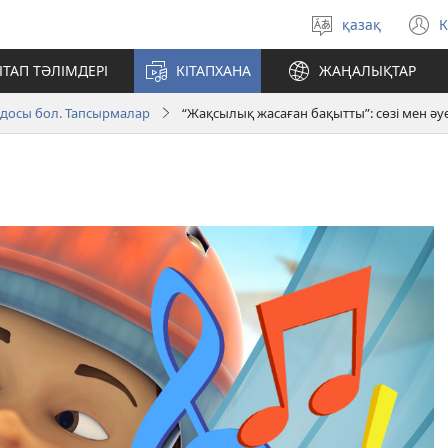
қазақ
К
Тілді
(
таңдау
т
ІТАП ТӘЛІМДЕРІ
КІТАПХАНА
ЖАҢАЛЫҚТАР
а
досы бол. Тапсырмалар
“Жақсылық жасаған бақытты”: сөзі мен әу