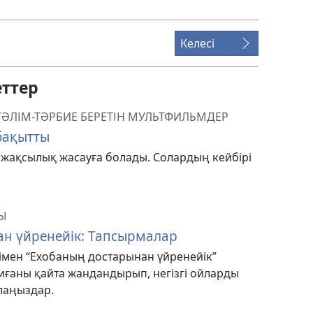
Келесі
ттер
ТӘЛІМ-ТӘРБИЕ БЕРЕТІН МУЛЬТФИЛЬМДЕР
бақытты
 жақсылық жасауға болады. Солардың кейбірі
Ы
н үйренейік: Тапсырмалар
мен “Ехобаның достарынан үйренейік”
иғаны қайта жандандырып, негізгі ойларды
лаңыздар.