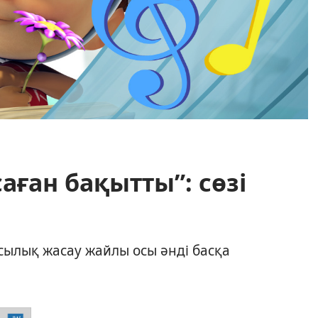
ған бақытты”: сөзі
қсылық жасау жайлы осы әнді басқа