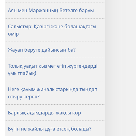
Аян мен Маржанның Бетелге баруы
Салыстыр: Қазіргі және болашақтағы
өмір
Жауап беруге дайынсың ба?
Толық уақыт қызмет етіп жүргендерді
ұмытпайық!
Неге қауым жиналыстарында тыңдап
отыру керек?
Барлық адамдарды жақсы көр
Бүгін не жайлы дұға етсең болады?