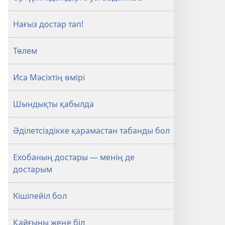
Нағыз достар тап!
Төлем
Иса Мәсіхтің өмірі
Шындықты қабылда
Әділетсіздікке қарамастан табанды бол
Ехобаның достары — менің де
достарым
Кішіпейіл бол
Қайғыны жеңе біл