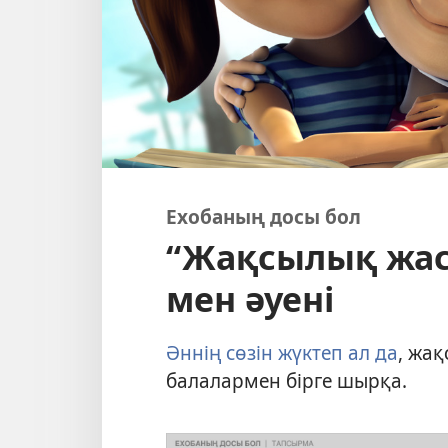
Ехобаның досы бол
“Жақсылық жаса
мен әуені
Әннің сөзін жүктеп ал да
, жа
балалармен бірге шырқа.