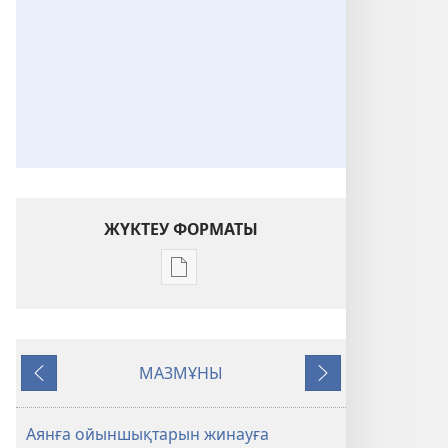
ЖҮКТЕУ ФОРМАТЫ
Әдебиет
жүктеуді
баптау
Ехобаның
МАЗМҰНЫ
досы
Алдыңғысы
Келесі
бол.
Тапсырмалар
Аянға ойыншықтарын жинауға