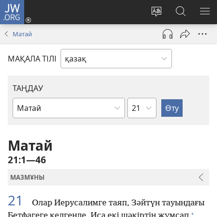
JW.ORG
Кіру
(жаңа
Сайт
JW.ORG
МӘ
терезе
тілін
іздеу
КӨ
Матай
ашылуда)
өзгерту
МАҚАЛА ТІЛІ
ТАҢДАУ
Тарау
Киелі
бойынша
жазбалардағы
кітап
Матай
21:1—46
МАЗМҰНЫ
21
Олар Иерусалимге таяп, Зәйтүн тауындағы
+
Бетфагеге келгенде, Иса екі шәкіртін жұмсап
,