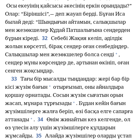
Осы екеуінің қайсысы әкесінің еркін орындады?”
Олар: “Біріншісі”,— деп жауап берді. Бұған Иса
былай деді: “Шындығын айтамын, салықшылар
мен жезөкшелер Құдай Патшалығына сендерден
32
бұрын кіреді.
Себебі Жақия келіп, әділдік
жолын көрсетті, бірақ сендер оған сенбедіңдер.
+
Салықшылар мен жезөкшелер болса сенді
,
сендер мұны көрсеңдер де, артынан өкініп, оған
сенген жоқсыңдар.
33
Тағы бір мысалды тыңдаңдар: жері бар бір
+
кісі жүзім бағын
отырғызып, оны айналдыра
қоршау орнатады. Сосын жүзім сығатын орын
+
жасап, мұнара тұрғызады
. Бұдан кейін бағын
жүзімшілерге жалға беріп, өзі басқа елге сапарға
+
34
аттанады
.
Өнім жинайтын кез келгенде, ол
өз үлесін алу үшін жүзімшілерге құлдарын
35
жұмсайды.
Алайда жүзімшілер оларды ұстап