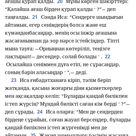
20
ағашы қурап қалды.
Мұны көрген шәкірттері:
+
“Қалайша ағаш бірден қурап қалды
?”— деп
21
таңғалды.
Сонда Иса: “Сендерге шындығын
айтамын, егер сенімдерің болса және еш
күмәнданбасаңдар, менің осы інжір ағашына
жасағанымнан да зор нәрсе істейсіңдер. Тіпті
мына тауға: —Орныңнан көтеріліп, теңізге
+
22
лақтырыл!— десеңдер, солай болады
.
Осылайша сеніммен дұға етіп, не сұрасаңдар,
+
соның бәрін аласыңдар
”,— деді.
23
Иса ғибадатханаға кіріп, тәлім беріп
жатқанда, қасына жоғарғы діни қызметкерлер
мен ақсақалдар келіп: “Бұларды қандай билікпен
+
істеп жүрсің? Мұндай билікті саған кім берді
?”—
24
деп сұрады.
Иса оларға: “Мен де сендерден
бірдеңе сұрайын, соған жауап берсеңдер, бұларды
қандай билікпен істеп жүргенімді мен де
25
айтамын.
Жақия шомылдыру рәсімін жасауға