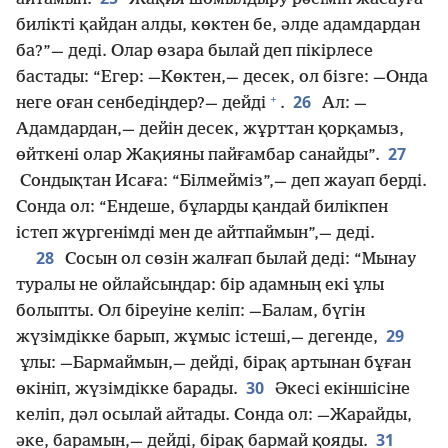
билікті қайдан алды, көктен бе, әлде адамдардан
ба?”— деді. Олар өзара былай деп пікірлесе
бастады: “Егер: —Көктен,— десек, ол бізге: —Онда
+
26
неге оған сенбедіңдер?— дейді
.
Ал: —
Адамдардан,— дейін десек, жұрттан қорқамыз,
27
өйткені олар Жақияны пайғамбар санайды”.
Сондықтан Исаға: “Білмейміз”,— деп жауап берді.
Сонда ол: “Ендеше, бұларды қандай билікпен
істеп жүргенімді мен де айтпаймын”,— деді.
28
Сосын ол сөзін жалғап былай деді: “Мынау
туралы не ойлайсыңдар: бір адамның екі ұлы
болыпты. Ол біреуіне келіп: —Балам, бүгін
29
жүзімдікке барып, жұмыс істеші,— дегенде,
ұлы: —Бармаймын,— дейді, бірақ артынан бұған
30
өкініп, жүзімдікке барады.
Әкесі екіншісіне
келіп, дәл осылай айтады. Сонда ол: —Жарайды,
31
әке, барамын,— дейді, бірақ бармай қояды.