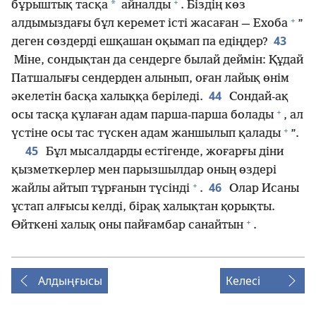
+
*
бұрыштық тасқа
айналды
. Біздің көз
+
алдымыздағы бұл керемет істі жасаған — Ехоба
”
43
деген сөздерді ешқашан оқымап па едіңдер?
Міне, сондықтан да сендерге былай деймін: Құдай
Патшалығы сендерден алынып, оған лайық өнім
44
әкелетін басқа халыққа беріледі.
Сондай-ақ
+
осы тасқа құлаған адам парша-парша болады
, ал
+
үстіне осы тас түскен адам жаншылып қалады
”.
45
Бұл мысалдарды естігенде, жоғарғы діни
қызметкерлер мен парызшылдар оның өздері
+
46
жайлы айтып тұрғанын түсінді
.
Олар Исаны
ұстап алғысы келді, бірақ халықтан қорықты.
+
Өйткені халық оны пайғамбар санайтын
.
Алдыңғысы
Келесі