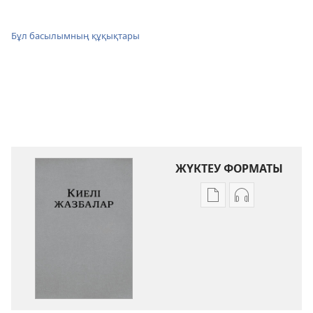
Бұл басылымның құқықтары
ЖҮКТЕУ ФОРМАТЫ
Әдебиет
Аудио
жүктеуді
жүктеуді
баптау
баптау
Киелі
Киелі
жазбалар.
жазбалар.
Жаңа
Жаңа
дүние
дүние