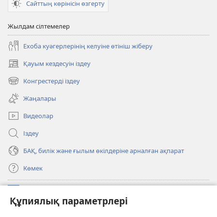
Сайттың көрінісін өзгерту
Жылдам сілтемелер
Ехоба куәгерлерінің келуіне өтініш жіберу
Қауым кездесуін іздеу
(жаңа
терезе
Конгрестерді іздеу
(жаңа
ашылуда)
терезе
Жаңалары
ашылуда)
Видеолар
Іздеу
БАҚ, билік және ғылым өкілдеріне арналған ақпарат
Көмек
Садақалар
(жаңа
Құпиялық параметрлері
терезе
ашылуда)