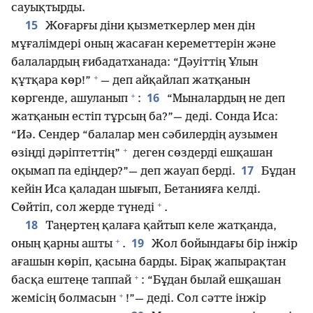
сауықтырды.
15
Жоғарғы діни қызметкерлер мен дін
мұғалімдері оның жасаған кереметтерін және
балалардың ғибадатханада: “Дәуіттің Ұлын
+
құтқара көр!”
— деп айқайлап жатқанын
+
16
көргенде, ашуланып
:
“Мыналардың не деп
жатқанын естіп тұрсың ба?”— деді. Сонда Иса:
“Иә. Сендер “балалар мен сәбилердің аузымен
+
өзіңді дәріптеттің”
деген сөздерді ешқашан
17
оқымап па едіңдер?”— деп жауап берді.
Бұдан
кейін Иса қаладан шығып, Бетанияға келді.
+
Сөйтіп, сол жерде түнеді
.
18
Таңертең қалаға қайтып келе жатқанда,
+
19
оның қарны ашты
.
Жол бойындағы бір інжір
ағашын көріп, қасына барды. Бірақ жапырақтан
+
басқа ештеңе таппай
: “Бұдан былай ешқашан
+
жемісің болмасын
!”— деді. Сол сәтте інжір