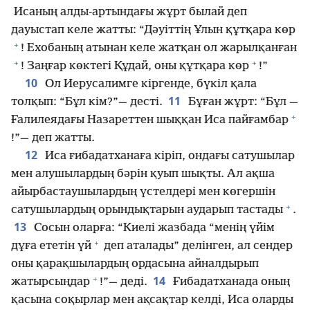
Исаның алды-артындағы жұрт былай деп
дауыстап келе жатты: “Дәуіттің Ұлын құтқара көр
+
! Ехобаның атынан келе жатқан ол жарылқанған
+
+
! Заңғар көктегі Құдай, оны құтқара көр
!”
10
Ол Иерусалимге кіргенде, бүкіл қала
11
толқып: “Бұл кім?”— десті.
Бұған жұрт: “Бұл —
+
Ғалилеядағы Назареттен шыққан Иса пайғамбар
!”— деп жатты.
12
Иса ғибадатханаға кіріп, ондағы сатушылар
мен алушылардың бәрін қуып шықты. Ал ақша
айырбастаушылардың үстелдері мен көгершін
+
сатушылардың орындықтарын аударып тастады
.
13
Сосын оларға: “Киелі жазбада “менің үйім
+
дұға ететін үй
деп аталады” делінген, ал сендер
оны қарақшылардың ордасына айналдырып
+
14
жатырсыңдар
!”— деді.
Ғибадатханада оның
қасына соқырлар мен ақсақтар келді, Иса оларды