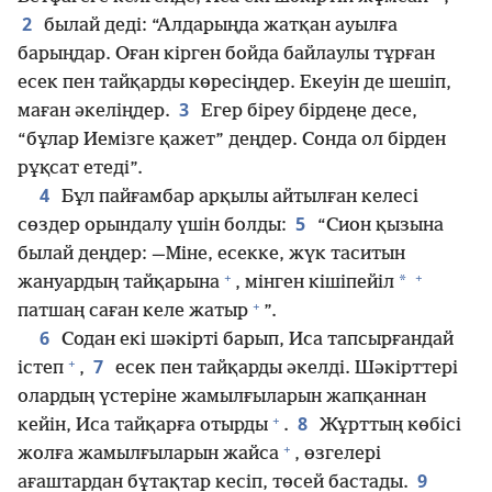
2
былай деді: “Алдарыңда жатқан ауылға
барыңдар. Оған кірген бойда байлаулы тұрған
есек пен тайқарды көресіңдер. Екеуін де шешіп,
3
маған әкеліңдер.
Егер біреу бірдеңе десе,
“бұлар Иемізге қажет” деңдер. Сонда ол бірден
рұқсат етеді”.
4
Бұл пайғамбар арқылы айтылған келесі
5
сөздер орындалу үшін болды:
“Сион қызына
былай деңдер: —Міне, есекке, жүк таситын
+
+
*
жануардың тайқарына
, мінген кішіпейіл
+
патшаң саған келе жатыр
”.
6
Содан екі шәкірті барып, Иса тапсырғандай
+
7
істеп
,
есек пен тайқарды әкелді. Шәкірттері
олардың үстеріне жамылғыларын жапқаннан
+
8
кейін, Иса тайқарға отырды
.
Жұрттың көбісі
+
жолға жамылғыларын жайса
, өзгелері
9
ағаштардан бұтақтар кесіп, төсей бастады.