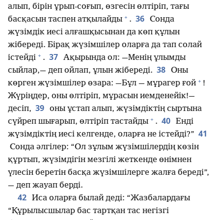
алып, бірін ұрып-соғып, өзгесін өлтіріп, тағы
+
36
басқасын таспен атқылайды
.
Сонда
жүзімдік иесі алғашқысынан да көп құлын
жібереді. Бірақ жүзімшілер оларға да тап солай
+
37
істейді
.
Ақырында ол: —Менің ұлымды
38
сыйлар,— деп ойлап, ұлын жібереді.
Оны
+
көрген жүзімшілер өзара: —Бұл — мұрагер ғой
!
Жүріңдер, оны өлтіріп, мұрасын иемденейік!—
39
десіп,
оны ұстап алып, жүзімдіктің сыртына
+
40
сүйреп шығарып, өлтіріп тастайды
.
Енді
41
жүзімдіктің иесі келгенде, оларға не істейді?”
Сонда әлгілер: “Ол зұлым жүзімшілердің көзін
құртып, жүзімдігін мезгілі жеткенде өнімнен
үлесін беретін басқа жүзімшілерге жалға береді”,
— деп жауап берді.
42
Иса оларға былай деді: “Жазбалардағы
“Құрылысшылар бас тартқан тас негізгі